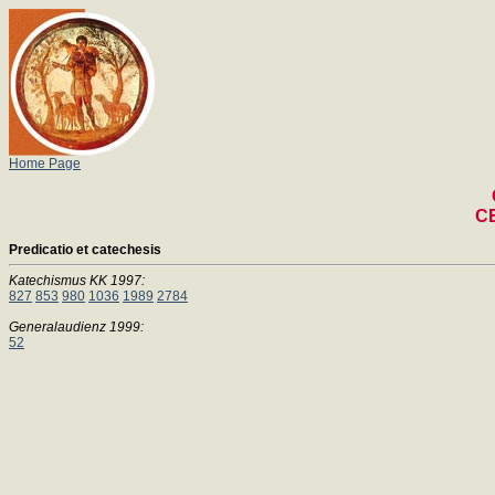
Home Page
CE
Predicatio et catechesis
Katechismus KK 1997:
827
853
980
1036
1989
2784
Generalaudienz 1999:
52