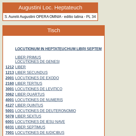
Augustini Loc. Heptateuch
S. Aurelii Augustini OPERA OMNIA - editio latina - PL 34
Tisch
LOCUTIONUM IN HEPTATEUCHUM LIBRI SEPTEM
LIBER PRIMUS
LOCUTIONES DE GENESI
1212
LIBER
1213
LIBER SECUNDUS
2001
LOCUTIONES DE EXODO
2160
LIBER TERTIUS
3001
LOCUTIONES DE LEVITICO
3062
LIBER QUARTUS
4001
LOCUTIONES DE NUMERIS
4127
LIBER QUINTUS
5001
LOCUTIONES DE DEUTERONOMIO
5078
LIBER SEXTUS
6001
LOCUTIONES DE IESU NAVE
6031
LIBER SEPTIMUS
7001
LOCUTIONES DE IUDICIBUS