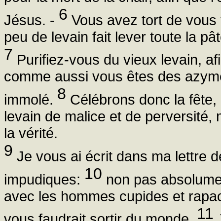
6
Jésus. -
Vous avez tort de vous t
peu de levain fait lever toute la pâ
7
Purifiez-vous du vieux levain, a
comme aussi vous êtes des azymes;
8
immolé.
Célébrons donc la fête, 
levain de malice et de perversité,
la vérité.
9
Je vous ai écrit dans ma lettre d
10
impudiques:
non pas absolumen
avec les hommes cupides et rapace
11
vous faudrait sortir du monde.
J