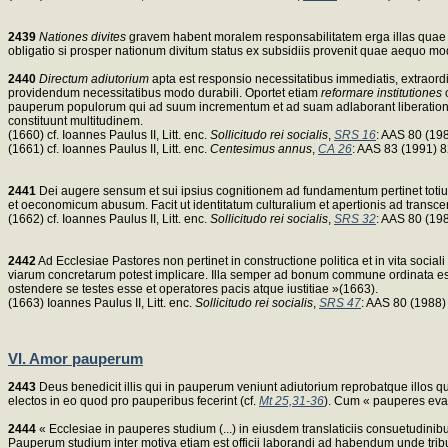
2439
Nationes divites
gravem habent moralem responsabilitatem erga illas quae per 
obligatio si prosper nationum divitum status ex subsidiis provenit quae aequo mo
2440
Directum adiutorium
apta est responsio necessitatibus immediatis, extraordi
providendum necessitatibus modo durabili. Oportet etiam
reformare institutiones
o
pauperum populorum qui ad suum incrementum et ad suam adlaborant liberationem(
constituunt multitudinem.
(1660) cf. Ioannes Paulus II, Litt. enc.
Sollicitudo rei socialis
,
SRS 16
: AAS 80 (19
(1661) cf. Ioannes Paulus II, Litt. enc.
Centesimus annus
,
CA 26
: AAS 83 (1991) 
2441
Dei augere sensum et sui ipsius cognitionem ad fundamentum pertinet toti
et oeconomicum abusum. Facit ut identitatum culturalium et apertionis ad transc
(1662) cf. Ioannes Paulus II, Litt. enc.
Sollicitudo rei socialis
,
SRS 32
: AAS 80 (198
2442
Ad Ecclesiae Pastores non pertinet in constructione politica et in vita socia
viarum concretarum potest implicare. Illa semper ad bonum commune ordinata esse d
ostendere se testes esse et operatores pacis atque iustitiae »(1663).
(1663) Ioannes Paulus II, Litt. enc.
Sollicitudo rei socialis
,
SRS 47
: AAS 80 (1988)
VI. Amor pauperum
2443
Deus benedicit illis qui in pauperum veniunt adiutorium reprobatque illos qui a
electos in eo quod pro pauperibus fecerint (cf.
Mt 25,31-36
). Cum « pauperes evan
2444
« Ecclesiae in pauperes studium (...) in eiusdem translaticiis consuetudini
Pauperum studium inter motiva etiam est officii laborandi ad habendum unde tribu