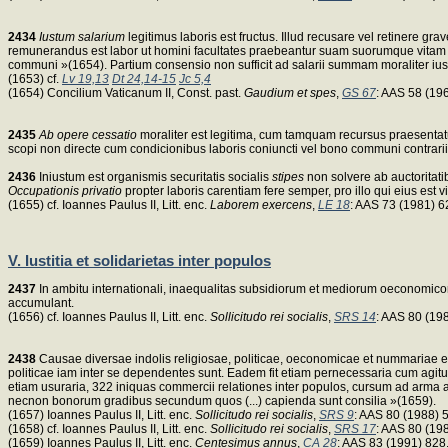
2434
Iustum salarium
legitimus laboris est fructus. Illud recusare vel retinere g
remunerandus est labor ut homini facultates praebeantur suam suorumque vitam m
communi »(1654). Partium consensio non sufficit ad salarii summam moraliter ius
(1653) cf.
Lv 19,13
Dt 24,14-15
Jc 5,4
(1654) Concilium Vaticanum II, Const. past.
Gaudium et spes
,
GS 67
: AAS 58 (19
2435
Ab opere cessatio
moraliter est legitima, cum tamquam recursus praesentatur
scopi non directe cum condicionibus laboris coniuncti vel bono communi contrarii
2436
Iniustum est organismis securitatis socialis
stipes
non solvere ab auctoritatib
Occupationis privatio
propter laboris carentiam fere semper, pro illo qui eius est v
(1655) cf. Ioannes Paulus II, Litt. enc.
Laborem exercens
,
LE 18
: AAS 73 (1981) 
V. Iustitia et solidarietas inter populos
2437
In ambitu internationali, inaequalitas subsidiorum et mediorum oeconomicorum 
accumulant.
(1656) cf. Ioannes Paulus II, Litt. enc.
Sollicitudo rei socialis
,
SRS 14
: AAS 80 (19
2438
Causae diversae indolis religiosae, politicae, oeconomicae et nummariae ef
politicae iam inter se dependentes sunt. Eadem fit etiam pernecessaria cum agi
etiam usuraria, 322 iniquas commercii relationes inter populos, cursum ad arma a
necnon bonorum gradibus secundum quos (...) capienda sunt consilia »(1659).
(1657) Ioannes Paulus II, Litt. enc.
Sollicitudo rei socialis
,
SRS 9
: AAS 80 (1988) 
(1658) cf. Ioannes Paulus II, Litt. enc.
Sollicitudo rei socialis
,
SRS 17
: AAS 80 (19
(1659) Ioannes Paulus II, Litt. enc.
Centesimus annus
,
CA 28
: AAS 83 (1991) 828