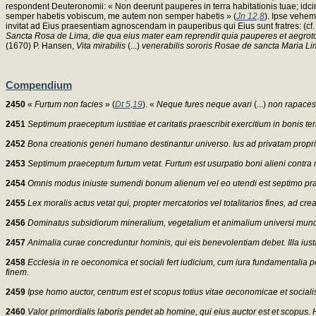
respondent Deuteronomii: « Non deerunt pauperes in terra habitationis tuae; idcirc
semper habetis vobiscum, me autem non semper habetis » (
Jn 12,8
). Ipse vehe
invitat ad Eius praesentiam agnoscendam in pauperibus qui Eius sunt fratres: (cf
Sancta Rosa de Lima, die qua eius mater eam reprendit quia pauperes et aegrotos
(1670) P. Hansen,
Vita mirabilis
(...)
venerabilis sororis Rosae de sancta Maria L
Compendium
2450
«
Furtum non facies
» (
Dt 5,19
). «
Neque fures neque avari
(...)
non rapaces
2451
Septimum praeceptum iustitiae et caritatis praescribit exercitium in bonis te
2452
Bona creationis generi humano destinantur universo. Ius ad privatam prop
2453
Septimum praeceptum furtum vetat. Furtum est usurpatio boni alieni contra
2454
Omnis modus iniuste sumendi bonum alienum vel eo utendi est septimo praecep
2455
Lex moralis actus vetat qui, propter mercatorios vel totalitarios fines, a
2456
Dominatus subsidiorum mineralium, vegetalium et animalium universi mundi 
2457
Animalia curae concreduntur hominis, qui eis benevolentiam debet. Illa iust
2458
Ecclesia in re oeconomica et sociali fert iudicium, cum iura fundamental
finem
.
2459
Ipse homo auctor, centrum est et scopus totius vitae oeconomicae et social
2460
Valor primordialis laboris pendet ab homine, qui eius auctor est et scopus