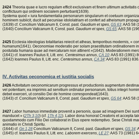
2424
Theoria quae e lucro regulam efficit exclusivam et finem ultimum activitatis
conflictuum qui ordinem socialem perturbant(1639).
Systema quod « iura fundamentalia personarum singularum et coetuum organization
hominem subiicit, ducit ad pecuniae idololatriam et confert ad atheismum prop
(1639) cf. Concilium Vaticanum II, Const. past.
Gaudium et spes
,
GS 63
: AAS 58 (
(1640) Concilium Vaticanum II, Const. past.
Gaudium et spes
,
GS 65
: AAS 58 (19
2425
Ecclesia ideologias totalitarias reiecit et atheas, temporibus modernis, « 
humanum(1641). Oeconomiae moderatio per solam praestitutam ordinationem in u
postulata humana quae ad mercaturam non attinent »(1642). Moderationem merc
(1641) cf. Ioannes Paulus II, Litt. enc.
Centesimus annus
,
CA 10
: AAS 83 (1991) 
(1642) Ioannes Paulus II, Litt. enc.
Centesimus annus
,
CA 34
: AAS 83 (1991) 836
IV. Activitas oeconomica et iustitia socialis
2426
Activitatum oeconomicarum progressus et productionis augmentum destina
vel potentiam; ea imprimis ad servitium ordinatur personarum, totius integri hom
debet exerceri, ut consilio Dei de homine correspondeat(1643).
(1643) cf. Concilium Vaticanum II, Const. past.
Gaudium et spes
,
GS 64
: AAS 58 (
2427
Labor humanus
immediate provenit a personis, quae ad imaginem Dei sunt cr
manducet » (
2Th 3,10
) (cf.
1Th 4,11
). Labor dona honorat Creatoris et accepta t
quodammodo cum Filio Dei collaborat in Eius opere redemptivo. Sese Christi mani
animatio in Christi Spiritu.
(1644) cf.
Gn 1,28
Concilium Vaticanum II, Const. past.
Gaudium et spes
,
GS 34
: 
(1645) cf. Ioannes Paulus II, Litt. enc.
Laborem exercens
,
LE 27
: AAS 73 (1981) 6