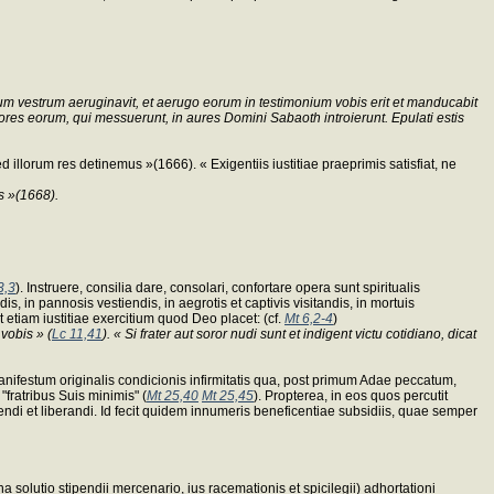
ntum vestrum aeruginavit, et aerugo eorum in testimonium vobis erit et manducabit
ores eorum, qui messuerunt, in aures Domini Sabaoth introierunt. Epulati estis
illorum res detinemus »(1666). « Exigentiis iustitiae praeprimis satisfiat, ne
s »(1668).
3,3
). Instruere, consilia dare, consolari, confortare opera sunt spiritualis
s, in pannosis vestiendis, in aegrotis et captivis visitandis, in mortuis
t etiam iustitiae exercitium quod Deo placet: (cf.
Mt 6,2-4
)
vobis » (
Lc 11,41
). « Si frater aut soror nudi sunt et indigent victu cotidiano, dicat
ifestum originalis condicionis infirmitatis qua, post primum Adae peccatum,
fratribus Suis minimis" (
Mt 25,40
Mt 25,45
). Propterea, in eos quos percutit
ndi et liberandi. Id fecit quidem innumeris beneficentiae subsidiis, quae semper
solutio stipendii mercenario, ius racemationis et spicilegii) adhortationi