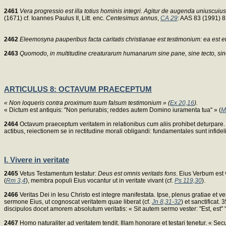
2461
Vera progressio est illa totius hominis integri. Agitur de augenda uniuscu
(1671) cf. Ioannes Paulus II, Litt. enc.
Centesimus annus
,
CA 29
: AAS 83 (1991) 
2462
Eleemosyna pauperibus facta caritatis christianae est testimonium: ea est e
2463
Quomodo, in multitudine creaturarum humanarum sine pane, sine tecto, si
ARTICULUS 8: OCTAVUM PRAECEPTUM
« Non loqueris contra proximum tuum falsum testimonium » (
Ex 20,16
).
« Dictum est antiquis: "Non periurabis; reddes autem Domino iuramenta tua" » (
M
2464
Octavum praeceptum veritatem in relationibus cum aliis prohibet deturpare. Hae
actibus, reiectionem se in rectitudine morali obligandi: fundamentales sunt infide
I. Vivere in veritate
2465
Vetus Testamentum testatur:
Deus est omnis veritatis fons
. Eius Verbum est v
(
Rm 3,4
), membra populi Eius vocantur ut in veritate vivant (cf.
Ps 119,30
).
2466
Veritas Dei in Iesu Christo est integre manifestata. Ipse, plenus gratiae et veri
sermone Eius, ut cognoscat veritatem quae liberat (cf.
Jn 8,31-32
) et sanctificat.
discipulos docet amorem absolutum veritatis: « Sit autem sermo vester: "Est, est" 
2467
Homo naturaliter ad veritatem tendit. Illam honorare et testari tenetur. « 