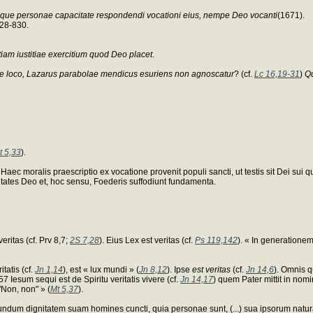
iusque personae capacitate respondendi vocationi eius, nempe Deo vocanti
(1671).
828-830.
tiam iustitiae exercitium quod Deo placet
.
ne loco, Lazarus parabolae mendicus esuriens non agnoscatur
? (cf.
Lc 16,19-31
)
Q
t 5,33
).
c moralis praescriptio ex vocatione provenit populi sancti, ut testis sit Dei sui qui
litates Deo et, hoc sensu, Foederis suffodiunt fundamenta.
eritas (cf. Prv 8,7;
2S 7,28
). Eius Lex est veritas (cf.
Ps 119,142
). « In generatione
tatis (cf.
Jn 1,14
), est « lux mundi » (
Jn 8,12
). Ipse
est veritas
(cf.
Jn 14,6
). Omnis q
 357 Iesum sequi est de Spiritu veritatis vivere (cf.
Jn 14,17
) quem Pater mittit in nom
"Non, non" » (
Mt 5,37
).
Secundum dignitatem suam homines cuncti, quia personae sunt, (...) sua ipsorum nat