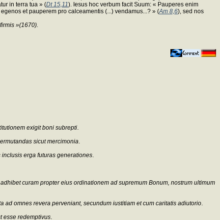
r in terra tua » (
Dt 15,11
). Iesus hoc verbum facit Suum: « Pauperes enim
egenos et pauperem pro calceamentis (...) vendamus...? » (
Am 8,6
), sed nos
firmis »(1670).
tutionem exigit boni subrepti
.
t permutandas sicut mercimonia
.
inclusis erga futuras generationes
.
ali adhibet curam propter eius ordinationem ad supremum Bonum, nostrum ultimum
a ad omnes revera perveniant, secundum iustitiam et cum caritatis adiutorio
.
st esse redemptivus
.