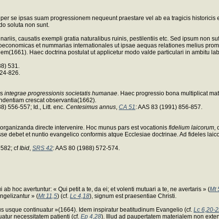
se ipsas suam progressionem nequeunt praestare vel ab ea tragicis historicis eventi
do soluta non sunt.
nariis, causatis exempli gratia naturalibus ruinis, pestilentiis etc. Sed ipsum non
economicas et nummarias internationales ut ipsae aequas relationes melius prom
1661). Haec doctrina postulat ut applicetur modo valde particulari in ambitu la
88) 531.
824-826.
us
integrae progressionis societatis humanae
. Haec progressio bona multiplicat mat
endentiam crescat observantia(1662).
8) 556-557; Id., Litt. enc.
Centesimus annus
,
CA 51
: AAS 83 (1991) 856-857.
li organizanda directe intervenire. Hoc munus pars est vocationis
fidelium laicorum
,
ebet et nuntio evangelico conformis atque Ecclesiae doctrinae. Ad fideles laicos pe
 582; cf
Ibid
,
SRS 42
: AAS 80 (1988) 572-574.
b hoc avertuntur: « Qui petit a te, da ei; et volenti mutuari a te, ne avertaris » (
Mt 
gelizantur » (
Mt 11,5
) (cf.
Lc 4,18
), signum est praesentiae Christi.
bus usque continuatur »(1664). Idem inspiratur beatitudinum Evangelio (cf.
Lc 6,20-
atur necessitatem patienti (cf.
Ep 4,28
). Illud ad paupertatem materialem non exten