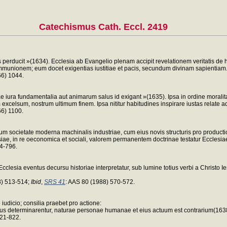
Catechismus Cath. Eccl. 2419
m nos perducit »(1634). Ecclesia ab Evangelio plenam accipit revelationem veritati
mmunionem; eum docet exigentias iustitiae et pacis, secundum divinam sapientiam
66) 1044.
 iura fundamentalia aut animarum salus id exigant »(1635). Ipsa in ordine moralitat
elsum, nostrum ultimum finem. Ipsa nititur habitudines inspirare iustas relate ad 
66) 1100.
cum societate moderna machinalis industriae, cum eius novis structuris pro produc
lesiae, in re oeconomica et sociali, valorem permanentem doctrinae testatur Ecclesi
4-796.
cclesia eventus decursu historiae interpretatur, sub lumine totius verbi a Christo Ie
8) 513-514;
Ibid
,
SRS 41
: AAS 80 (1988) 570-572.
 iudicio; consilia praebet pro actione:
s determinarentur, naturae personae humanae et eius actuum est contrarium(163
821-822.