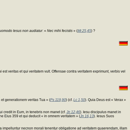
uomodo Iesus non audiatur
: «
Nec mihi fecistis
» (
Mt 25,45
) ?
 est veritas et qui veritatem vult. Offensae contra veritatem exprimunt, verbis vel
m et generationem veritas Tua » (
Ps 119,90
) (cf.
Lc 1,50
). Quia Deus est « Verax »
ui credit in Eum, in tenebris non manet (cf.
Jn 12,46
). Iesu discipulus manet in
ine Eius 359 et qui deducit « in omnem veritatem » (
Jn 16,13
). Iesus Suos
ura impelluntur necnon morali tenentur obligatione ad veritatem quaerendam, illam