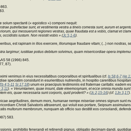
-863.
63.
olum spectanti (« egoistico ») componi nequit:
 vestrae putrefactae sunt, et vestimenta vestra a tineis comesta sunt, aurum et arge
ariorum, qui messuerunt regiones vestras, quae fraudata est a vobis, clamat et clam
s, occidistis iustum. Non resistit vobis » (
Jc 5,1-6
).
s, est rapinam in illos exercere, illorumque fraudare vitam; (...) non nostras, sed 
stra largimur; iustitiae potius debitum solvimus, quam misericordiae opera implemu
 AAS 58 (1966) 845.
77, 87).
oximi venimus in eius necessitatibus corporalibus et spiritualibus (cf.
Is 58,6-7
He 1
diae speciatim consistunt in esurientibus nutriendis, in hospitio carentibus hospitandi
Tb 4,5-11
Si 17,18
) unum ex praecipuis testimoniis est fraternae caritatis: eadem es
 3,11
). « Verumtamen, quae insunt, date eleemosynam, et ecce omnia munda sunt 
autem eis, quae necessaria sunt corporis, quid proderit? » (
Jc 2,15-16
) (cf.
1Jn 3,17
).
chicae aegritudines, demum mors,
humanae
nempe
miseriae
omnes signum sunt man
cordiam Christi Salvatoris attraxerunt, qui voluit eas portare, Seipsum assimulans "
ccatis multorum membrorum, nunquam ab officio suo destitit eos consolandi, defende
987) 583.
onis, prohibitio fenerandi et retinendi pignus, obligatio decimam dandi, quotidiana 