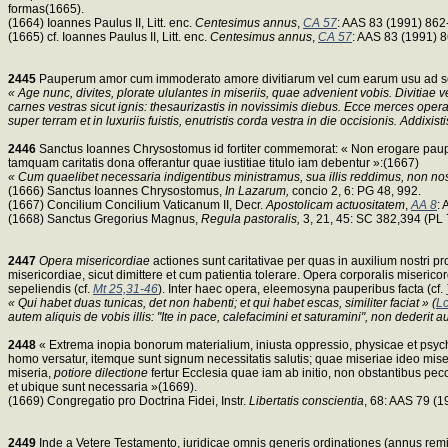
formas(1665).
(1664) Ioannes Paulus II, Litt. enc.
Centesimus annus
,
CA 57
: AAS 83 (1991) 862
(1665) cf. Ioannes Paulus II, Litt. enc.
Centesimus annus
,
CA 57
: AAS 83 (1991) 8
2445
Pauperum amor cum immoderato amore divitiarum vel cum earum usu ad se s
« Age nunc, divites, plorate ululantes in miseriis, quae advenient vobis. Divitiae
carnes vestras sicut ignis: thesaurizastis in novissimis diebus. Ecce merces oper
super terram et in luxuriis fuistis, enutristis corda vestra in die occisionis. Addixisti
2446
Sanctus Ioannes Chrysostomus id fortiter commemorat: « Non erogare pauperibu
tamquam caritatis dona offerantur quae iustitiae titulo iam debentur »:(1667)
« Cum quaelibet necessaria indigentibus ministramus, sua illis reddimus, non no
(1666) Sanctus Ioannes Chrysostomus,
In Lazarum,
concio 2, 6: PG 48, 992.
(1667) Concilium Concilium Vaticanum II, Decr.
Apostolicam actuositatem
,
AA 8
:
(1668) Sanctus Gregorius Magnus,
Regula pastoralis,
3, 21, 45: SC 382,394 (PL 
2447
Opera misericordiae
actiones sunt caritativae per quas in auxilium nostri pr
misericordiae, sicut dimittere et cum patientia tolerare. Opera corporalis misericor
sepeliendis (cf.
Mt 25,31-46
). Inter haec opera, eleemosyna pauperibus facta (cf.
« Qui habet duas tunicas, det non habenti; et qui habet escas, similiter faciat » (
Lc
autem aliquis de vobis illis: "Ite in pace, calefacimini et saturamini", non dederit 
2448
« Extrema inopia bonorum materialium, iniusta oppressio, physicae et psy
homo versatur, itemque sunt signum necessitatis salutis; quae miseriae ideo miseri
miseria,
potiore dilectione
fertur Ecclesia quae iam ab initio, non obstantibus pe
et ubique sunt necessaria »(1669).
(1669) Congregatio pro Doctrina Fidei, Instr.
Libertatis conscientia
, 68: AAS 79 (1
2449
Inde a Vetere Testamento, iuridicae omnis generis ordinationes (annus remissi