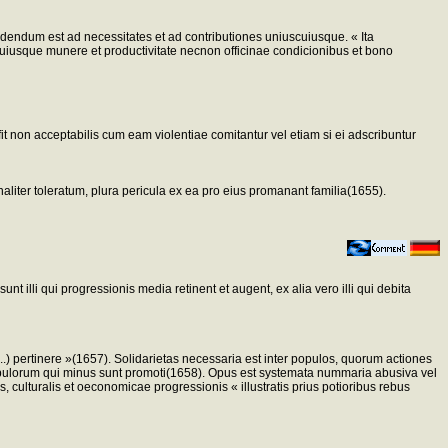
tendendum est ad necessitates et ad contributiones uniuscuiusque. « Ita
uiusque munere et productivitate necnon officinae condicionibus et bono
it non acceptabilis cum eam violentiae comitantur vel etiam si ei adscribuntur
onaliter toleratum, plura pericula ex ea pro eius promanant familia(1655).
 illi qui progressionis media retinent et augent, ex alia vero illi qui debita
) pertinere »(1657). Solidarietas necessaria est inter populos, quorum actiones
populorum qui minus sunt promoti(1658). Opus est systemata nummaria abusiva vel
ulturalis et oeconomicae progressionis « illustratis prius potioribus rebus