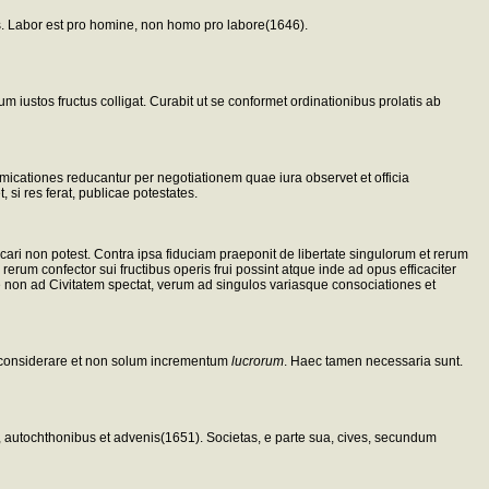
pus. Labor est pro homine, non homo pro labore(1646).
iustos fructus colligat. Curabit ut se conformet ordinationibus prolatis ab
dimicationes reducantur per negotiationem quae iura observet et officia
si res ferat, publicae potestates.
licari non potest. Contra ipsa fiduciam praeponit de libertate singulorum et rerum
rum confector sui fructibus operis frui possint atque inde ad opus efficaciter
 non ad Civitatem spectat, verum ad singulos variasque consociationes et
considerare et non solum incrementum
lucrorum
. Haec tamen necessaria sunt.
us, autochthonibus et advenis(1651). Societas, e parte sua, cives, secundum