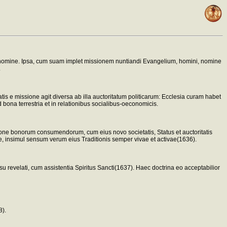
s de homine. Ipsa, cum suam implet missionem nuntiandi Evangelium, homini, nomine
.
is e missione agit diversa ab illa auctoritatum politicarum: Ecclesia curam habet
bona terrestria et in relationibus socialibus-oeconomicis.
tione bonorum consumendorum, cum eius novo societatis, Status et auctoritatis
ae, insimul sensum verum eius Traditionis semper vivae et activae(1636).
su revelati, cum assistentia Spiritus Sancti(1637). Haec doctrina eo acceptabilior
8).