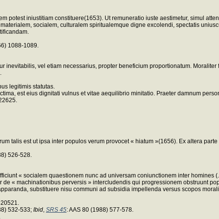
ravem potest iniustitiam constituere(1653). Ut remuneratio iuste aestimetur, simul at
aterialem, socialem, culturalem spiritualemque digne excolendi, spectatis uniusc
tificandam.
66) 1088-1089.
 inevitabilis, vel etiam necessarius, propter beneficium proportionatum. Moraliter f
.
us legitimis statutas.
ictima, est eius dignitati vulnus et vitae aequilibrio minitatio. Praeter damnum pers
622625.
talis est ut ipsa inter populos verum provocet « hiatum »(1656). Ex altera parte sunt
88) 526-528.
ficiunt « socialem quaestionem nunc ad universam coniunctionem inter homines (...
tur de « machinationibus perversis » intercludendis qui progressionem obstruunt 
pparanda, substituere nisu communi ad subsidia impellenda versus scopos moralis, c
520521.
88) 532-533;
Ibid
,
SRS 45
: AAS 80 (1988) 577-578.
.