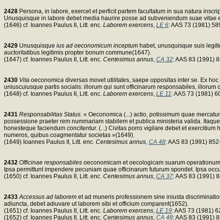
2428
Persona, in labore, exercet et perficit partem facultatum in sua natura insc
Unusquisque in labore debet media haurire posse ad subveniendum suae vitae 
(1646) cf. Ioannes Paulus II, Litt. enc.
Laborem exercens
,
LE 6
: AAS 73 (1981) 58
2429
Unusquisque
ius ad oeconomicum inceptum
habet, unusquisque suis legiti
auctoritatibus legitimis propter bonum commune(1647).
(1647) cf. Ioannes Paulus II, Litt. enc.
Centesimus annus
,
CA 32
: AAS 83 (1991) 
2430
Vita oeconomica
diversas movet utilitates, saepe oppositas inter se. Ex hoc
uniuscuiusque partis socialis: illorum qui sunt officinarum responsabiles, illorum
(1648) cf. Ioannes Paulus II, Litt. enc.
Laborem exercens
,
LE 11
: AAS 73 (1981) 6
2431
Responsabilitas Status
. « Oeconomica (...) actio, potissimum quae mercatum r
possessione praeter rem nummariam stabilem et publica ministeria valida. Itaque C
honesteque faciendum concitentur. (...) Civitas porro vigilare debet et exercit
numeros, quibus coagmentatur societas »(1649).
(1649) Ioannes Paulus II, Litt. enc.
Centesimus annus
,
CA 48
: AAS 83 (1991) 852
2432
Officinae responsabiles
oeconomicam et oecologicam suarum operationum c
Ipsa permittunt impendere pecuniam quae officinarum futurum spondet. Ipsa occ
(1650) cf. Ioannes Paulus II, Litt. enc.
Centesimus annus
,
CA 37
: AAS 83 (1991) 8
2433
Accessus ad laborem
et ad muneris professionem sine iniusta discrimination
adiuncta, debet adiuvare ut laborem sibi et officium comparent(1652).
(1651) cf. Ioannes Paulus II, Litt. enc.
Laborem exercens
,
LE 19
: AAS 73 (1981) 
(1652) cf. Ioannes Paulus II, Litt. enc.
Centesimus annus
,
CA 48
: AAS 83 (1991) 