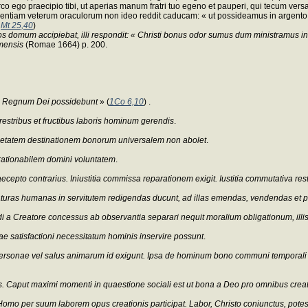
o ego praecipio tibi, ut aperias manum fratri tuo egeno et pauperi, qui tecum versatu
mentiam veterum oraculorum non ideo reddit caducam: « ut possideamus in argento 
.
Mt 25,40
)
 domum accipiebat, illi respondit: « Christi bonus odor sumus dum ministramus in
imensis
(Romae 1664) p. 200.
 Regnum Dei possidebunt
» (
1Co 6,10
) .
rrestribus et fructibus laboris hominum gerendis
.
rietatem destinationem bonorum universalem non abolet
.
 rationabilem domini voluntatem
.
to contrarius. Iniustitia commissa reparationem exigit. Iustitia commutativa resti
d creaturas humanas in servitutem redigendas ducunt, ad illas emendas, vendendas e
a Creatore concessus ab observantia separari nequit moralium obligationum, illis 
ae satisfactioni necessitatum hominis inservire possunt
.
ia personae vel salus animarum id exigunt. Ipsa de hominum bono communi tempor
is. Caput maximi momenti in quaestione sociali est ut bona a Deo pro omnibus creat
. Homo per suum laborem opus creationis participat. Labor, Christo coniunctus, pote