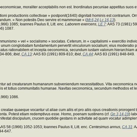
 oeconomicae, moraliter acceptabilis non est. Inordinatus pecuniae appetitus suos 
i productionis collectivae » postponit(1640) dignitati hominis est contrarium. Om
agandum. « Non potestis Deo servire et mammonae » (
Mt 6,24
Lc 16,13
).
1966) 1085; Ioannes Paulus II, Litt. enc.
Laborem exercens
,
LE 7
: AAS 73 (1981) 592
66) 1087.
communismo » vel « socialismo » sociatas. Ceterum, in « capitalismi » exercitio in
num conglobatam fundamentum pervertit vinculorum socialium; eius moderatio per
atus rationabilem et incepta oeconomica, secundum iustam valorum hierarchiam
804-806;
Ibid
,
CA 13
: AAS 83 (1991) 809-810;
Ibid
,
CA 44
: AAS 83 (1991) 848-849.
.
ntur ad creaturarum humanarum subveniendum necessitatibus. Vita oeconomica no
inis et totius communitatis humanae. Navitas oeconomica, secundum methodos et leg
1966) 1086.
eatae quaeque vocantur ut aliae cum aliis et pro aliis opus creationis prorogent te
alenta. Potest etiam redemptivus esse. Homo, poenam sustinens (cf.
Gn 3,14-19
) la
festat discipulum, crucem quotidie gestans in activitate ad quam vocatur adimplen
AAS 58 (1966) 1052-1053; Ioannes Paulus II, Litt. enc.
Centesimus annus
,
CA 31
: 
44-647.