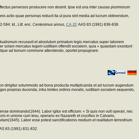
effectus perversos producere non desinit. Ipse est una inter causas plurimorum
nis actio quae personas reducit ita ut pura sint media ad lucrum obtinendum,
-594; Id., Litt. enc.
Centesimus annus
,
CA 35
: AAS 83 (1991) 836-838.
dividualismum recusavit et absolutum primatum legis mercatus super laborem
 solam mercatus legem iustitiam offendit socialem, quia « quaedam exsistunt
 atque ad bonum commune attendendo, oportet propugnare.
n dirigitur solummodo ad bona producta multiplicanda et ad lucrum augendum
es proprias ducenda, intra limites ordinis moralis, iustitiam socialem sequendo,
rrae dominando(1644). Labor igitur est officium: « Si quis non vult operari, nec
boris in unione cum Iesu, operario ex Nazareth et crucifixo in Calvario,
dam(1645). Labor esse potest sanctificationis medium et realitatum terrestrium
AAS 83 (1991) 831-832.