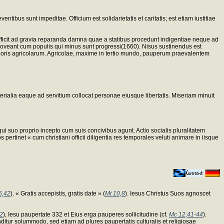
bus sunt impeditae. Officium est solidarietatis et caritatis; est etiam iustitiae
 sufficit ad gravia reparanda damna quae a statibus procedunt indigentiae neque ad
oveant cum populis qui minus sunt progressi(1660). Nisus sustinendus est
boris agricolarum. Agricolae, maxime in tertio mundo, pauperum praevalentem
erialia eaque ad servitium collocat personae eiusque libertatis. Miseriam minuit
 qui suo proprio incepto cum suis concivibus agunt. Actio socialis pluralitatem
rtinet « cum christiani officii diligentia res temporales veluti animare in iisque
5,42
). « Gratis accepistis, gratis date » (
Mt 10,8
). Iesus Christus Suos agnoscet
22
), Iesu paupertate 332 et Eius erga pauperes sollicitudine (cf.
Mc 12,41-44
).
ditur solummodo, sed etiam ad plures paupertatis culturalis et religiosae