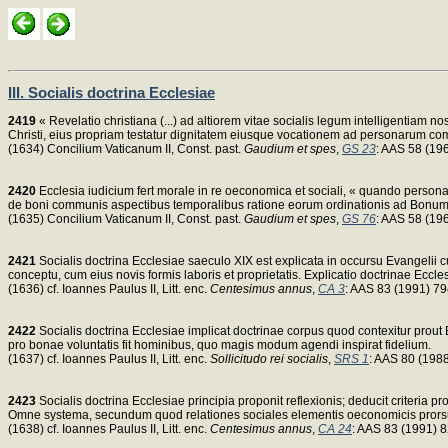
III. Socialis doctrina Ecclesiae
2419
« Revelatio christiana (...) ad altiorem vitae socialis legum intelligentia
Christi, eius propriam testatur dignitatem eiusque vocationem ad personarum co
(1634) Concilium Vaticanum II, Const. past.
Gaudium et spes
,
GS 23
: AAS 58 (19
2420
Ecclesia iudicium fert morale in re oeconomica et sociali, « quando personae
de boni communis aspectibus temporalibus ratione eorum ordinationis ad Bonum exc
(1635) Concilium Vaticanum II, Const. past.
Gaudium et spes
,
GS 76
: AAS 58 (19
2421
Socialis doctrina Ecclesiae saeculo XIX est explicata in occursu Evangelii 
conceptu, cum eius novis formis laboris et proprietatis. Explicatio doctrinae Ecc
(1636) cf. Ioannes Paulus II, Litt. enc.
Centesimus annus
,
CA 3
: AAS 83 (1991) 79
2422
Socialis doctrina Ecclesiae implicat doctrinae corpus quod contexitur prout E
pro bonae voluntatis fit hominibus, quo magis modum agendi inspirat fidelium.
(1637) cf. Ioannes Paulus II, Litt. enc.
Sollicitudo rei socialis
,
SRS 1
: AAS 80 (198
2423
Socialis doctrina Ecclesiae principia proponit reflexionis; deducit criteria pro
Omne systema, secundum quod relationes sociales elementis oeconomicis prorsu
(1638) cf. Ioannes Paulus II, Litt. enc.
Centesimus annus
,
CA 24
: AAS 83 (1991) 