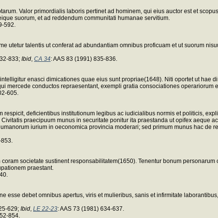
riptarum. Valor primordialis laboris pertinet ad hominem, qui eius auctor est et sco
eique suorum, et ad reddendum communitati humanae servitium.
9-592.
me utetur talentis ut conferat ad abundantiam omnibus proficuam et ut suorum nisuum 
832-833;
Ibid
,
CA 34
: AAS 83 (1991) 835-836.
 intelligitur enasci dimicationes quae eius sunt propriae(1648). Niti oportet ut hae 
 qui mercede conductos repraesentant, exempli gratia consociationes operariorum et, 
02-605.
espicit, deficientibus institutionum legibus ac iudicialibus normis et politicis, exp
ivitatis praecipuum munus in securitate ponitur ita praestanda ut opifex aeque ac re
ium humanorum iurium in oeconomica provincia moderari; sed primum munus hac de re
-853.
oram societate sustinent responsabilitatem(1650). Tenentur bonum personarum 
upationem praestant.
40.
e esse debet omnibus apertus, viris et mulieribus, sanis et infirmitate laborantib
625-629;
Ibid
,
LE 22-23
: AAS 73 (1981) 634-637.
852-854.