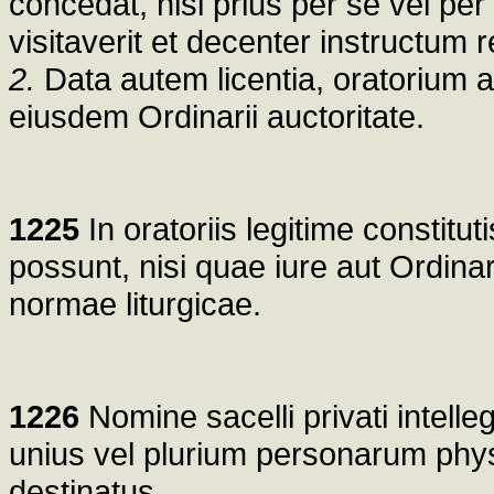
concedat, nisi prius per se vel pe
visitaverit et decenter instructum r
2.
Data autem licentia, oratorium a
eiusdem Ordinarii auctoritate.
1225
In oratoriis legitime constit
possunt, nisi quae iure aut Ordinari
normae liturgicae.
1226
Nomine sacelli privati intelle
unius vel plurium personarum physi
destinatus.