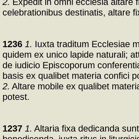
2.
Expedit in omni ecclesia altare f
celebrationibus destinatis, altare f
1236
1.
Iuxta traditum Ecclesiae mo
quidem ex unico lapide naturali; at
de iudicio Episcoporum conferentia
basis ex qualibet materia confici p
2.
Altare mobile ex qualibet materia 
potest.
1237
1.
Altaria fixa dedicanda sun
benedicenda, iuxta ritus in liturgici