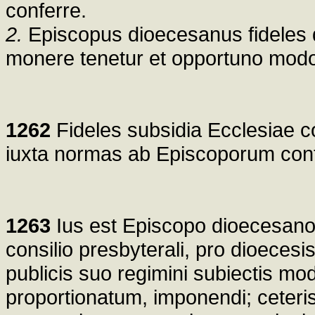
conferre.
2.
Episcopus dioecesanus fideles d
monere tenetur et opportuno mod
1262
Fideles subsidia Ecclesiae c
iuxta normas ab Episcoporum confe
1263
Ius est Episcopo dioecesano,
consilio presbyterali, pro dioecesis
publicis suo regimini subiectis mo
proportionatum, imponendi; ceteris p