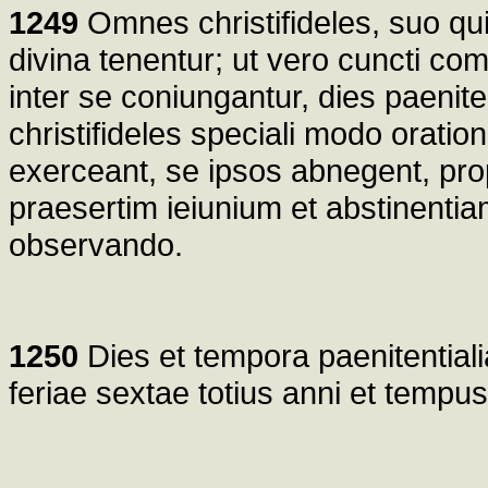
1249
Omnes christifideles, suo qu
divina tenentur; ut vero cuncti c
inter se coniungantur, dies paenite
christifideles speciali modo orationi
exerceant, se ipsos abnegent, prop
praesertim ieiunium et abstinent
observando.
1250
Dies et tempora paenitentiali
feriae sextae totius anni et temp