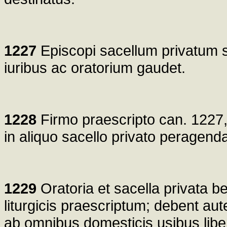
1227
Episcopi sacellum privatum s
iuribus ac oratorium gaudet.
1228
Firmo praescripto can. 1227,
in aliquo sacello privato peragendas 
1229
Oratoria et sacella privata b
liturgicis praescriptum; debent au
ab omnibus domesticis usibus libe