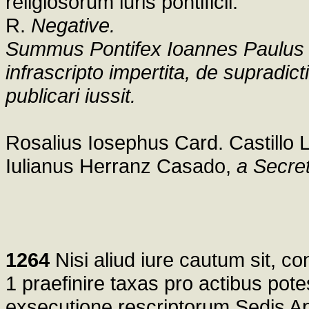
religiosorum iuris pontificii.
R.
Negative.
Summus Pontifex Ioannes Paulus II
infrascripto impertita, de supradict
publicari iussit.
Rosalius Iosephus Card. Castillo 
Iulianus Herranz Casado,
a Secret
1264
Nisi aliud iure cautum sit, c
1 praefinire taxas pro actibus pote
exsecutione rescriptorum Sedis Ap