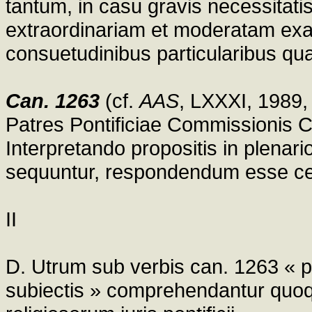
tantum, in casu gravis necessitati
extraordinariam et moderatam exac
consuetudinibus particularibus qua
Can. 1263
(cf.
AAS
, LXXXI, 1989,
Patres Pontificiae Commissionis Co
Interpretando propositis in plenari
sequuntur, respondendum esse cen
II
D. Utrum sub verbis can. 1263 « per
subiectis » comprehendantur quoq