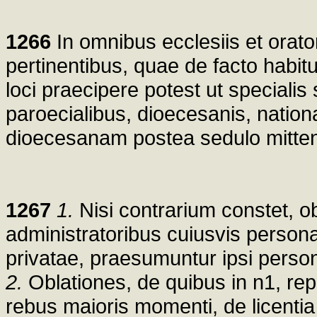
1266
In omnibus ecclesiis et oratori
pertinentibus, quae de facto habitua
loci praecipere potest ut specialis 
paroecialibus, dioecesanis, nation
dioecesanam postea sedulo mitte
1267
1.
Nisi contrarium constet, ob
administratoribus cuiusvis persona
privatae, praesumuntur ipsi person
2.
Oblationes, de quibus in n1, repu
rebus maioris momenti, de licentia 