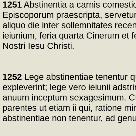
1251
Abstinentia a carnis comestio
Episcoporum praescripta, servetur s
aliquo die inter sollemnitates rece
ieiunium, feria quarta Cinerum et 
Nostri Iesu Christi.
1252
Lege abstinentiae tenentur 
expleverint; lege vero ieiunii ads
anuum inceptum sexagesimum. Cu
parentes ut etiam ii qui, ratione mi
abstinentiae non tenentur, ad gen