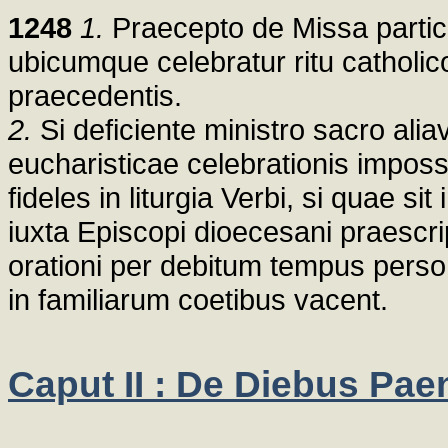
1248
1.
Praecepto de Missa partici
ubicumque celebratur ritu catholico
praecedentis.
2.
Si deficiente ministro sacro alia
eucharisticae celebrationis impos
fideles in liturgia Verbi, si quae si
iuxta Episcopi dioecesani praescri
orationi per debitum tempus persona
in familiarum coetibus vacent.
Caput II : De Diebus Pae