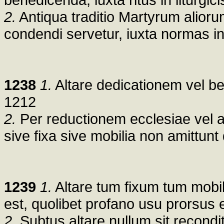
2.
Antiqua traditio Martyrum alioru
condendi servetur, iuxta normas in li
1238
1.
Altare dedicationem vel b
1212
2.
Per reductionem ecclesiae vel ali
sive fixa sive mobilia non amittun
1239
1.
Altare tum fixum tum mobi
est, quolibet profano usu prorsus 
2.
Subtus altare nullum sit recond