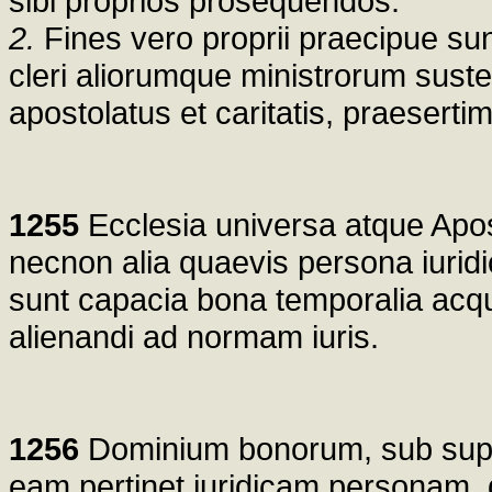
sibi proprios prosequendos.
2.
Fines vero proprii praecipue sun
cleri aliorumque ministrorum suste
apostolatus et caritatis, praesert
1255
Ecclesia universa atque Apos
necnon alia quaevis persona iuridic
sunt capacia bona temporalia acqui
alienandi ad normam iuris.
1256
Dominium bonorum, sub supre
eam pertinet iuridicam personam, 