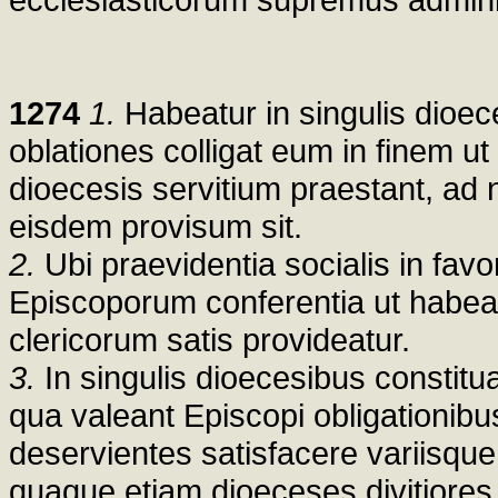
1274
1.
Habeatur in singulis dioec
oblationes colligat eum in finem ut
dioecesis servitium praestant, ad 
eisdem provisum sit.
2.
Ubi praevidentia socialis in fav
Episcoporum conferentia ut habeatu
clericorum satis provideatur.
3.
In singulis dioecesibus constit
qua valeant Episcopi obligationib
deservientes satisfacere variisque
quaque etiam dioeceses divitiores