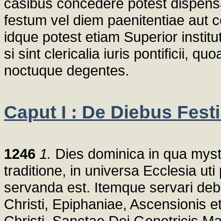
casibus concedere potest dispens
festum vel diem paenitentiae aut 
idque potest etiam Superior instituti
si sint clericalia iuris pontificii, 
noctuque degentes.
Caput I : De Diebus Fest
1246
1.
Dies dominica in qua myst
traditione, in universa Ecclesia ut
servanda est. Itemque servari debe
Christi, Epiphaniae, Ascensionis e
Christi, Sanctae Dei Genetricis 