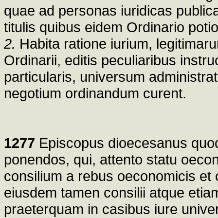
quae ad personas iuridicas publicas
titulis quibus eidem Ordinario potio
2.
Habita ratione iurium, legitima
Ordinarii, editis peculiaribus instru
particularis, universum administr
negotium ordinandum curent.
1277
Episcopus dioecesanus quod a
ponendos, qui, attento statu oeco
consilium a rebus oeconomicis et 
eiusdem tamen consilii atque etia
praeterquam in casibus iure univers