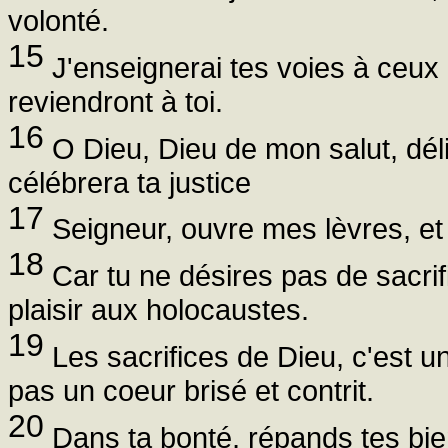
volonté.
15
J'enseignerai tes voies à ceux 
reviendront à toi.
16
O Dieu, Dieu de mon salut, dél
célébrera ta justice
17
Seigneur, ouvre mes lèvres, et
18
Car tu ne désires pas de sacrific
plaisir aux holocaustes.
19
Les sacrifices de Dieu, c'est un
pas un coeur brisé et contrit.
20
Dans ta bonté, répands tes bien