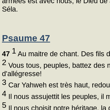
armées est avec nous, le Dieu de 
Séla.
Psaume 47
1
47
Au maitre de chant. Des fils
2
Vous tous, peuples, battez des m
d'allégresse!
3
Car Yahweh est très haut, redouta
4
Il nous assujettit les peuples, il
5
Il nous choisit notre héritage, la