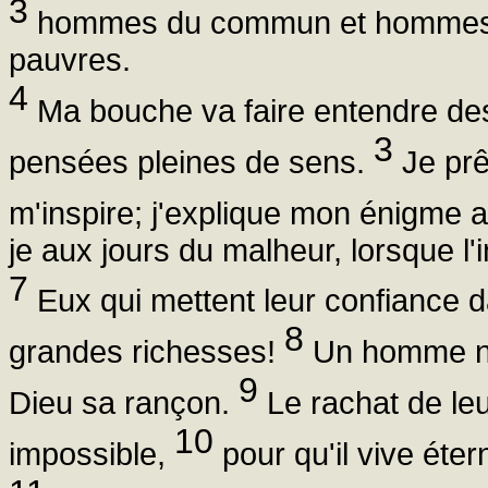
3
hommes du commun et hommes de
pauvres.
4
Ma bouche va faire entendre des
3
pensées pleines de sens.
Je prê
m'inspire; j'explique mon énigme 
je aux jours du malheur, lorsque l
7
Eux qui mettent leur confiance da
8
grandes richesses!
Un homme ne 
9
Dieu sa rançon.
Le rachat de leur
10
impossible,
pour qu'il vive éter