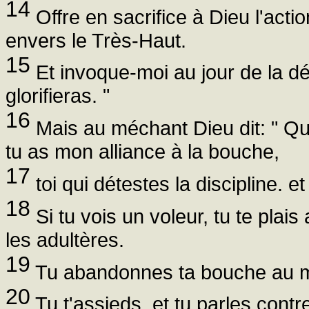
14
Offre en sacrifice à Dieu l'acti
envers le Très-Haut.
15
Et invoque-moi au jour de la dét
glorifieras. "
16
Mais au méchant Dieu dit: " Q
tu as mon alliance à la bouche,
17
toi qui détestes la discipline. et
18
Si tu vois un voleur, tu te plai
les adultères.
19
Tu abandonnes ta bouche au mal
20
Tu t'assieds, et tu parles contre