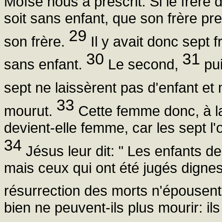
Moïse nous a prescrit: Si le frère
soit sans enfant, que son frère pr
29
son frère.
Il y avait donc sept 
30
31
sans enfant.
Le second,
pui
sept ne laissèrent pas d'enfant et
33
mourut.
Cette femme donc, à la
devient-elle femme, car les sept l
34
Jésus leur dit: " Les enfants d
mais ceux qui ont été jugés dignes 
résurrection des morts n'épousen
bien ne peuvent-ils plus mourir: il