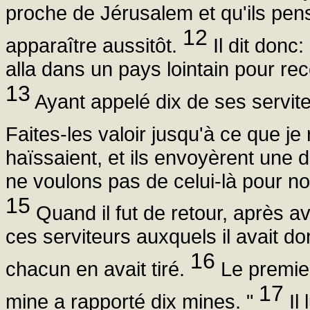
proche de Jérusalem et qu'ils pens
12
apparaître aussitôt.
Il dit donc
alla dans un pays lointain pour rece
13
Ayant appelé dix de ses serviteur
Faites-les valoir jusqu'à ce que je
haïssaient, et ils envoyèrent une d
ne voulons pas de celui-là pour not
15
Quand il fut de retour, après avoi
ces serviteurs auxquels il avait don
16
chacun en avait tiré.
Le premier
17
mine a rapporté dix mines. "
Il 