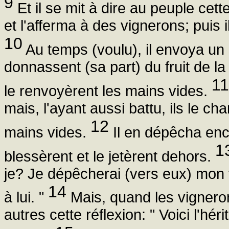
9
Et il se mit à dire au peuple ce
et l'afferma à des vignerons; puis 
10
Au temps (voulu), il envoya un s
donnassent (sa part) du fruit de la
11
le renvoyèrent les mains vides.
mais, l'ayant aussi battu, ils le ch
12
mains vides.
Il en dépêcha encor
1
blessèrent et le jetèrent dehors.
je? Je dépêcherai (vers eux) mon f
14
à lui. "
Mais, quand les vignerons
autres cette réflexion: " Voici l'hér