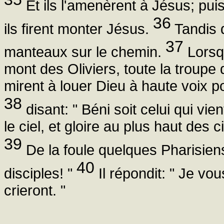
Et ils l'amenèrent à Jésus; puis
36
ils firent monter Jésus.
Tandis q
37
manteaux sur le chemin.
Lorsqu
mont des Oliviers, toute la troupe 
mirent à louer Dieu à haute voix po
38
disant: " Béni soit celui qui vi
le ciel, et gloire au plus haut des c
39
De la foule quelques Pharisiens
40
disciples! "
Il répondit: " Je vou
crieront. "