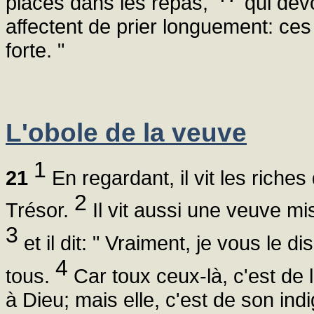
places dans les repas,
qui dév
affectent de prier longuement: ce
forte. "
L'obole de la veuve
1
21
En regardant, il vit les riches
2
Trésor.
Il vit aussi une veuve mi
3
et il dit: " Vraiment, je vous le 
4
tous.
Car toux ceux-là, c'est de l
à Dieu; mais elle, c'est de son in