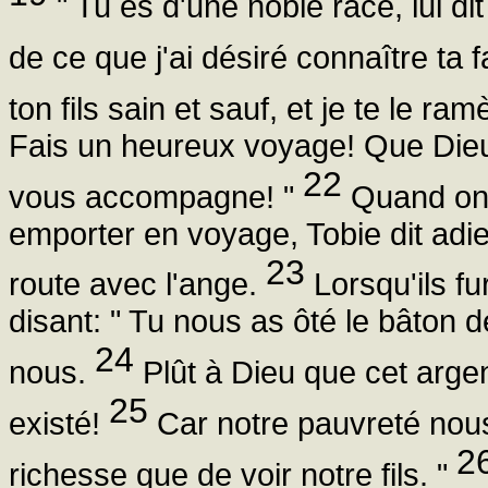
" Tu es d'une noble race, lui dit
de ce que j'ai désiré connaître ta f
ton fils sain et sauf, et je te le ra
Fais un heureux voyage! Que Dieu
22
vous accompagne! "
Quand on e
emporter en voyage, Tobie dit adie
23
route avec l'ange.
Lorsqu'ils fu
disant: " Tu nous as ôté le bâton de
24
nous.
Plût à Dieu que cet argen
25
existé!
Car notre pauvreté nous 
2
richesse que de voir notre fils. "