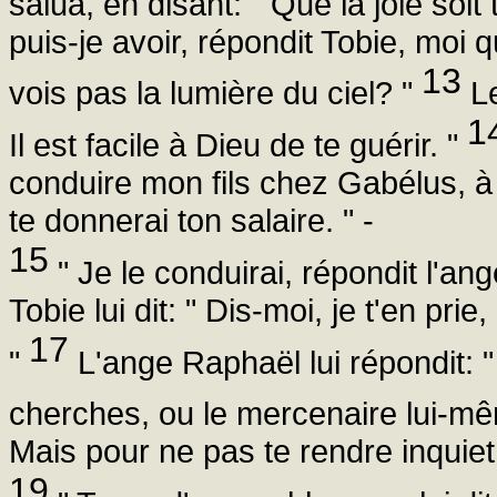
salua, en disant: " Que la joie soit 
puis-je avoir, répondit Tobie, moi 
13
vois pas la lumière du ciel? "
Le
1
Il est facile à Dieu de te guérir. "
conduire mon fils chez Gabélus, à 
te donnerai ton salaire. " -
15
" Je le conduirai, répondit l'ang
Tobie lui dit: " Dis-moi, je t'en prie
17
"
L'ange Raphaël lui répondit: "
cherches, ou le mercenaire lui-mê
Mais pour ne pas te rendre inquiet,
19