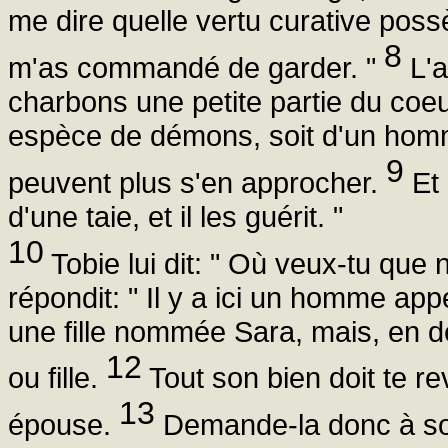
me dire quelle vertu curative poss
8
m'as commandé de garder. "
L'a
charbons une petite partie du coeu
espèce de démons, soit d'un homme
9
peuvent plus s'en approcher.
Et 
d'une taie, et il les guérit. "
10
Tobie lui dit: " Où veux-tu que
répondit: " Il y a ici un homme appel
une fille nommée Sara, mais, en deh
12
ou fille.
Tout son bien doit te rev
13
épouse.
Demande-la donc à son 