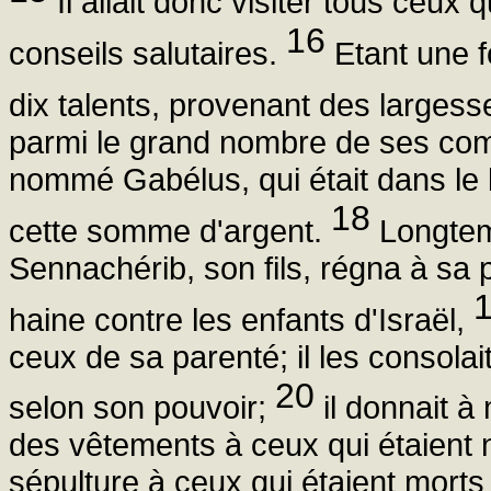
Il allait donc visiter tous ceux q
16
conseils salutaires.
Etant une f
dix talents, provenant des largesses
parmi le grand nombre de ses com
nommé Gabélus, qui était dans le b
18
cette somme d'argent.
Longtemp
Sennachérib, son fils, régna à sa
haine contre les enfants d'Israël,
ceux de sa parenté; il les consolai
20
selon son pouvoir;
il donnait à
des vêtements à ceux qui étaient n
sépulture à ceux qui étaient morts 