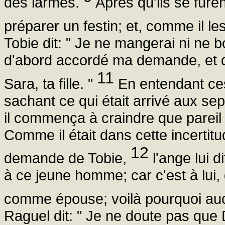
des larmes.
Après qu'ils se furent
préparer un festin; et, comme il le
Tobie dit: " Je ne mangerai ni ne bo
d'abord accordé ma demande, et 
11
Sara, ta fille. "
En entendant ces 
sachant ce qui était arrivé aux sep
il commença à craindre que pareil 
Comme il était dans cette incertit
12
demande de Tobie,
l'ange lui d
à ce jeune homme; car c'est à lui, q
comme épouse; voilà pourquoi auc
Raguel dit: " Je ne doute pas que