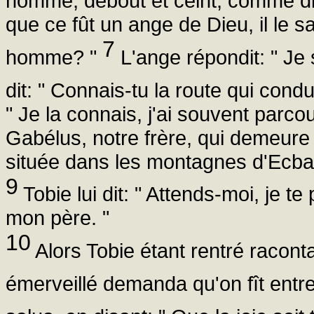
homme, debout et ceint, comme di
que ce fût un ange de Dieu, il le sa
7
homme? "
L'ange répondit: " Je s
dit: " Connais-tu la route qui con
" Je la connais, j'ai souvent parco
Gabélus, notre frère, qui demeure 
située dans les montagnes d'Ecba
9
Tobie lui dit: " Attends-moi, je te
mon père. "
10
Alors Tobie étant rentré raconta
émerveillé demanda qu'on fît ent