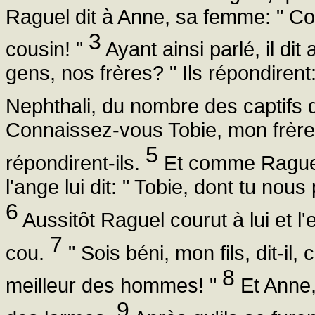
Raguel dit à Anne, sa femme: "
3
cousin! "
Ayant ainsi parlé, il di
gens, nos frères? " Ils répondiren
Nephthali, du nombre des captifs 
Connaissez-vous Tobie, mon frère?
5
répondirent-ils.
Et comme Raguel 
l'ange lui dit: " Tobie, dont tu nou
6
Aussitôt Raguel courut à lui et 
7
cou.
" Sois béni, mon fils, dit-il
8
meilleur des hommes! "
Et Anne, 
9