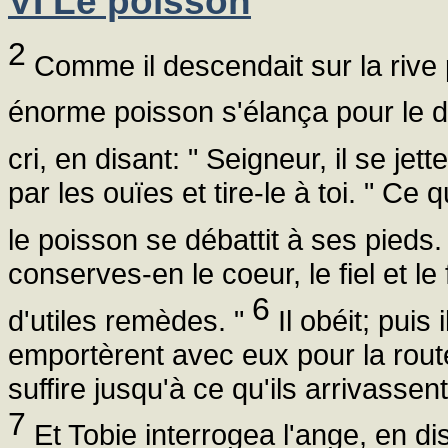
VI Le poisson
2
Comme il descendait sur la rive p
énorme poisson s'élança pour le 
cri, en disant: " Seigneur, il se jett
par les ouïes et tire-le à toi. " Ce qu
le poisson se débattit à ses pieds
conserves-en le coeur, le fiel et l
6
d'utiles remèdes. "
Il obéit; puis i
emportèrent avec eux pour la route; 
suffire jusqu'à ce qu'ils arrivasse
7
Et Tobie interrogea l'ange, en dis