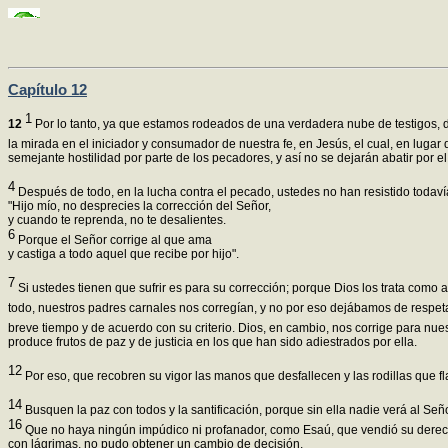
Capítulo 12
1
12
Por lo tanto, ya que estamos rodeados de una verdadera nube de testigos, 
la mirada en el iniciador y consumador de nuestra fe, en Jesús, el cual, en lugar 
semejante hostilidad por parte de los pecadores, y así no se dejarán abatir por el
4
Después de todo, en la lucha contra el pecado, ustedes no han resistido todav
"Hijo mío, no desprecies la corrección del Señor,
y cuando te reprenda, no te desalientes.
6
Porque el Señor corrige al que ama
y castiga a todo aquel que recibe por hijo".
7
Si ustedes tienen que sufrir es para su corrección; porque Dios los trata como 
todo, nuestros padres carnales nos corregían, y no por eso dejábamos de respet
breve tiempo y de acuerdo con su criterio. Dios, en cambio, nos corrige para nue
produce frutos de paz y de justicia en los que han sido adiestrados por ella.
12
Por eso, que recobren su vigor las manos que desfallecen y las rodillas que 
14
Busquen la paz con todos y la santificación, porque sin ella nadie verá al Señ
16
Que no haya ningún impúdico ni profanador, como Esaú, que vendió su derech
con lágrimas, no pudo obtener un cambio de decisión.