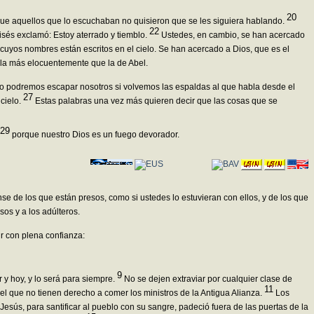
20
que aquellos que lo escuchaban no quisieron que se les siguiera hablando.
22
isés exclamó: Estoy aterrado y tiemblo.
Ustedes, en cambio, se han acercado
cuyos nombres están escritos en el cielo. Se han acercado a Dios, que es el
bla más elocuentemente que la de Abel.
mo podremos escapar nosotros si volvemos las espaldas al que habla desde el
27
 cielo.
Estas palabras una vez más quieren decir que las cosas que se
29
porque nuestro Dios es un fuego devorador.
e de los que están presos, como si ustedes lo estuvieran con ellos, y de los que
os y a los adúlteros.
 con plena confianza:
9
 y hoy, y lo será para siempre.
No se dejen extraviar por cualquier clase de
11
l que no tienen derecho a comer los ministros de la Antigua Alianza.
Los
Jesús, para santificar al pueblo con su sangre, padeció fuera de las puertas de la