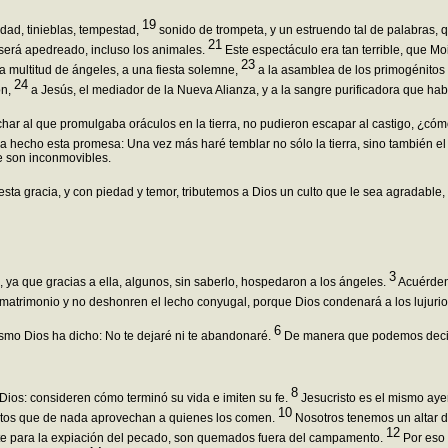
19
dad, tinieblas, tempestad,
sonido de trompeta, y un estruendo tal de palabras, 
21
será apedreado, incluso los animales.
Este espectáculo era tan terrible, que Mo
23
na multitud de ángeles, a una fiesta solemne,
a la asamblea de los primogénitos 
24
ón,
a Jesús, el mediador de la Nueva Alianza, y a la sangre purificadora que ha
har al que promulgaba oráculos en la tierra, no pudieron escapar al castigo, ¿có
a hecho esta promesa: Una vez más haré temblar no sólo la tierra, sino también el
 son inconmovibles.
ta gracia, y con piedad y temor, tributemos a Dios un culto que le sea agradable,
3
, ya que gracias a ella, algunos, sin saberlo, hospedaron a los ángeles.
Acuérdens
atrimonio y no deshonren el lecho conyugal, porque Dios condenará a los lujurios
6
ismo Dios ha dicho: No te dejaré ni te abandonaré.
De manera que podemos decir
8
Dios: consideren cómo terminó su vida e imiten su fe.
Jesucristo es el mismo ayer
10
mentos que de nada aprovechan a quienes los comen.
Nosotros tenemos un altar de
12
ote para la expiación del pecado, son quemados fuera del campamento.
Por eso 