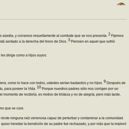
2
os asedia, y corramos resueltamente al combate que se nos presenta.
Fijemos
3
 está sentado a la derecha del trono de Dios.
Piensen en aquel que sufrió
les dirige como a hijos suyos:
9
giera, como lo hace con todos, ustedes serían bastardos y no hijos.
Después de
10
u, para poseer la Vida.
Porque nuestros padres sólo nos corrigen por un
l momento de recibirla, es motivo de tristeza y no de alegría; pero más tarde,
ino que se cure.
o brote ninguna raíz venenosa capaz de perturbar y contaminar a la comunidad.
uiso heredar la bendición de su padre fue rechazado, y por más que la imploró