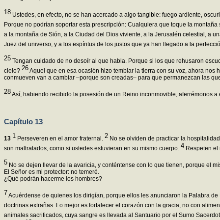
18
Ustedes, en efecto, no se han acercado a algo tangible: fuego ardiente, oscuri
Porque no podrían soportar esta prescripción: Cualquiera que toque la montaña 
a la montaña de Sión, a la Ciudad del Dios viviente, a la Jerusalén celestial, a u
Juez del universo, y a los espíritus de los justos que ya han llegado a la perfecci
25
Tengan cuidado de no desoír al que habla. Porque si los que rehusaron escuc
26
cielo?
Aquel que en esa ocasión hizo temblar la tierra con su voz, ahora nos h
conmueven van a cambiar –porque son creadas– para que permanezcan las que
28
Así, habiendo recibido la posesión de un Reino inconmovible, aferrémonos a es
Capítulo 13
1
2
13
Perseveren en el amor fraternal.
No se olviden de practicar la hospitalidad
4
son maltratados, como si ustedes estuvieran en su mismo cuerpo.
Respeten el m
5
No se dejen llevar de la avaricia, y conténtense con lo que tienen, porque el m
El Señor es mi protector: no temeré.
¿Qué podrán hacerme los hombres?
7
Acuérdense de quienes los dirigían, porque ellos les anunciaron la Palabra de 
doctrinas extrañas. Lo mejor es fortalecer el corazón con la gracia, no con ali
animales sacrificados, cuya sangre es llevada al Santuario por el Sumo Sacerd