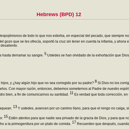
Hebrews (BPD) 12
despojémonos de todo lo que nos estorba, en especial del pecado, que siempre n
del gozo que se les ofrecía, soportó la cruz sin tener en cuenta la infamia, y ahora
 desaliento.
5
ía hasta derramar su sangre.
Ustedes se han olvidado de la exhortación que Dios 
8
a hijos, y ¿hay algún hijo que no sea corregido por su padre?
Si Dios no los corri
arlos. Con mayor razón, entonces, debemos someternos al Padre de nuestro espírit
11
stro bien, a fin de comunicarnos su santidad.
Es verdad que toda corrección, en e
13
flaquean.
Y ustedes, avancen por un camino llano, para que el rengo no caiga, s
15
or.
Estén atentos para que nadie sea privado de la gracia de Dios, y para que n
17
o a la primogenitura por un plato de comida.
Recuerden que después, cuando q