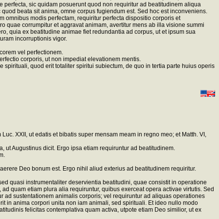
ne perfecta, sic quidam posuerunt quod non requiritur ad beatitudinem aliqua
hoc quod beata sit anima, omne corpus fugiendum est. Sed hoc est inconveniens.
 omnibus modis perfectam, requiritur perfecta dispositio corporis et
ut caro quae corrumpitur et aggravat animam, avertitur mens ab illa visione summi
ero, quia ex beatitudine animae fiet redundantia ad corpus, ut et ipsum sua
uram incorruptionis vigor.
ecorem vel perfectionem.
erfectio corporis, ut non impediat elevationem mentis.
ituali, quod erit totaliter spiritui subiectum, de quo in tertia parte huius operis
im Luc. XXII, ut edatis et bibatis super mensam meam in regno meo; et Matth. VI,
 ut Augustinus dicit. Ergo ipsa etiam requiruntur ad beatitudinem.
m.
dhaerere Deo bonum est. Ergo nihil aliud exterius ad beatitudinem requiritur.
ed quasi instrumentaliter deservientia beatitudini, quae consistit in operatione
e, ad quam etiam plura alia requiruntur, quibus exerceat opera activae virtutis. Sed
r ad sustentationem animalis corporis; vel requiruntur ad aliquas operationes
t in anima corpori unita non iam animali, sed spirituali. Et ideo nullo modo
itudinis felicitas contemplativa quam activa, utpote etiam Deo similior, ut ex