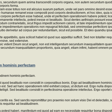
tus, secundum quem anima transcendit corporis organa, non autem secundum quod e
orporis forma.
 esse totius non est alicuius suarum partium, unde vel pars omnino desinit esse, de
ae humanae remanet esse compositi post corporis destructionem, et hoc ideo, quia i
a corpore perfectum esse habeat, unde et perfectam operationem habere potest; lic
manente intellectu, potest inesse ei beatitudo. Sicut dentes aethiopis possunt ess
um contrarietatis, sicut frigus impedit actionem caloris, et tale impedimentum oper
 impedimentum operationis non repugnat felicitati, sed omnimodae perfectioni ipsius
uitio derivetur ad corpus per redundantiam, sicut est possibile. Et ideo quandiu ipsa
 appetibilis, quia scilicet habet id quod suo appetitui sufficit. Sed non totaliter
ensive, sed extensive.
 sic vident Deum sicut angeli, non est intelligendum secundum inaequalitatem qua
ur secundum inaequalitatem proportionis, quia angeli, etiam infimi, habent omnem 
em hominis perfectam
itudinem hominis perfectam.
od beatitudo non consistit in corporalibus bonis. Ergo ad beatitudinem hominis no
 est. Sed ad hanc operationem nihil exhibet corpus, ut dictum est. Ergo nulla dispos
ntelligit. Sed beatitudo consistit in perfectissima operatione intellectus. Ergo op
 feceritis ea. Sed sanctis repromittitur pro praemio non solum visio Dei et delectatio, 
s requiritur ad beatitudinem.
a potest haberi, manifestum est quod ad eam ex necessitate requiritur bona disposi