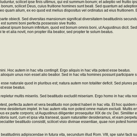
cluduntur, scilicet ipse finis ultimus, qui est summum bonum; et adeptio vel fruitio 
onum, scilicet Deus, cuius fruitione homines sunt beati. Sed quantum ad adeptione
 Deo quam alium, ex eo quod est melius dispositus vel ordinatus ad eius fruitionem. 
 parte obiecti. Sed diversitas mansionum significat diversitatem beatitudinis secun
t summi boni perfecta possessio sive fruitio.
t ipsum bonum infinitum, quod est bonum omnis boni, ut Augustinus dicit. Sed dici
e et alia novit, non propter illa beatior, sed propter te solum beatus.
ni. Hoc autem in hac vita contingit. Ergo aliquis in hac vita potest esse beatus.
s, alioquin unus non esset alio beatior. Sed in hac vita homines possunt partici
 esse naturale quod in pluribus est; natura autem non totaliter deficit. Sed plures p
est esse beatus.
 repletur multis miseriis. Sed beatitudo excludit miseriam. Ergo homo in hac vita no
otest, perfecta autem et vera beatitudo non potest haberi in hac vita. Et hoc quidem
ne desiderium implet. In hac autem vita non potest omne malum excludi. Multis enim
tibus ex parte corporis; ut Augustinus diligenter prosequitur XIX de civ. Dei. Similite
toria sunt, cum et ipsa vita transeat, quam naturaliter desideramus, et eam perpe
ecialiter beatitudo consistit, scilicet visio divinae essentiae, quae non potest homi
 beatitudinis adipiscendae in futura vita, secundum illud Rom. VIII, spe salvi facti