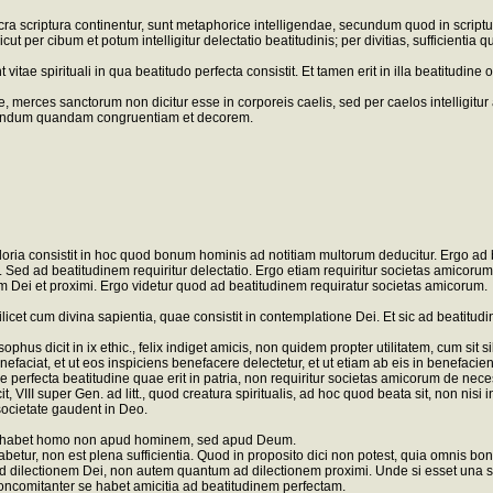
scriptura continentur, sunt metaphorice intelligendae, secundum quod in scripturis
 per cibum et potum intelligitur delectatio beatitudinis; per divitias, sufficienti
tae spirituali in qua beatitudo perfecta consistit. Et tamen erit in illa beatitudin
erces sanctorum non dicitur esse in corporeis caelis, sed per caelos intelligitur a
ecundum quandam congruentiam et decorem.
gloria consistit in hoc quod bonum hominis ad notitiam multorum deducitur. Ergo ad 
 Sed ad beatitudinem requiritur delectatio. Ergo etiam requiritur societas amicorum
onem Dei et proximi. Ergo videtur quod ad beatitudinem requiratur societas amicorum.
licet cum divina sapientia, quae consistit in contemplatione Dei. Et sic ad beatitudin
ophus dicit in ix ethic., felix indiget amicis, non quidem propter utilitatem, cum sit
benefaciat, et ut eos inspiciens benefacere delectetur, et ut etiam ab eis in benef
e perfecta beatitudine quae erit in patria, non requiritur societas amicorum de nec
II super Gen. ad litt., quod creatura spiritualis, ad hoc quod beata sit, non nisi int
societate gaudent in Deo.
uam habet homo non apud hominem, sed apud Deum.
etur, non est plena sufficientia. Quod in proposito dici non potest, quia omnis bo
m ad dilectionem Dei, non autem quantum ad dilectionem proximi. Unde si esset una
concomitanter se habet amicitia ad beatitudinem perfectam.