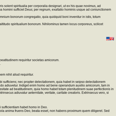
 solent spiritualia per corporalia designari, ut ex his quae novimus, ad
a qua homini sufficiet Deus; per regnum, exaltatio hominis usque ad coniunctionem
e omnium bonorum congregatio, quia quidquid boni invenitur in istis, totum
ltitudo spiritualium bonorum. Nihilominus tamen locus corporeus, scilicet
beatitudinem requiritur societas amicorum.
.
em nihil aliud requiritur.
 sibi sufficiens; nec propter delectationem, quia habet in seipso delectationem
aciendo adiuvetur. Indiget enim homo ad bene operandum auxilio amicorum, tam in
essitate ad beatitudinem, quia homo habet totam plenitudinem suae perfectionis in
rinsecus adiuvatur aeternitate, veritate, caritate creatoris. Extrinsecus vero, si
ni sufficientiam habet homo in Deo.
 sola anima fruens Deo, beata esset, non habens proximum quem diligeret. Sed