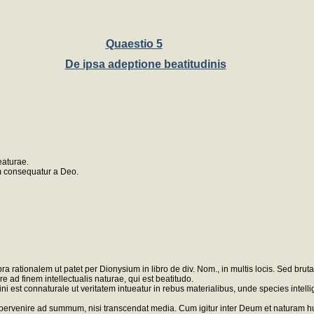
Quaestio 5
De ipsa adeptione beatitudinis
eaturae.
m consequatur a Deo.
supra rationalem ut patet per Dionysium in libro de div. Nom., in multis locis. Sed 
e ad finem intellectualis naturae, qui est beatitudo.
i est connaturale ut veritatem intueatur in rebus materialibus, unde species intelligi
st pervenire ad summum, nisi transcendat media. Cum igitur inter Deum et naturam