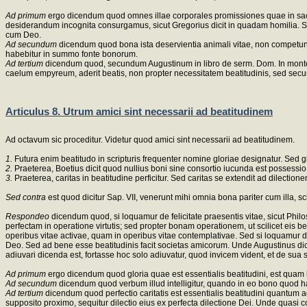
Ad primum
ergo dicendum quod omnes illae corporales promissiones quae in sacra 
desiderandum incognita consurgamus, sicut Gregorius dicit in quadam homilia. Sicut
cum Deo.
Ad secundum
dicendum quod bona ista deservientia animali vitae, non competunt vi
habebitur in summo fonte bonorum.
Ad tertium
dicendum quod, secundum Augustinum in libro de serm. Dom. In monte, m
caelum empyreum, aderit beatis, non propter necessitatem beatitudinis, sed s
Articulus 8. Utrum amici sint necessarii ad beatitudinem
Ad octavum sic proceditur. Videtur quod amici sint necessarii ad beatitudinem.
1.
Futura enim beatitudo in scripturis frequenter nomine gloriae designatur. Sed 
2.
Praeterea, Boetius dicit quod nullius boni sine consortio iucunda est possessio.
3.
Praeterea, caritas in beatitudine perficitur. Sed caritas se extendit ad dilecti
Sed contra
est quod dicitur Sap. VII, venerunt mihi omnia bona pariter cum illa, sci
Respondeo
dicendum quod, si loquamur de felicitate praesentis vitae, sicut Philos
perfectam in operatione virtutis; sed propter bonam operationem, ut scilicet eis 
operibus vitae activae, quam in operibus vitae contemplativae. Sed si loquamur d
Deo. Sed ad bene esse beatitudinis facit societas amicorum. Unde Augustinus dicit, VI
adiuvari dicenda est, fortasse hoc solo adiuvatur, quod invicem vident, et de sua 
Ad primum
ergo dicendum quod gloria quae est essentialis beatitudini, est q
Ad secundum
dicendum quod verbum illud intelligitur, quando in eo bono quod hab
Ad tertium
dicendum quod perfectio caritatis est essentialis beatitudini quantu
supposito proximo, sequitur dilectio eius ex perfecta dilectione Dei. Unde quasi 