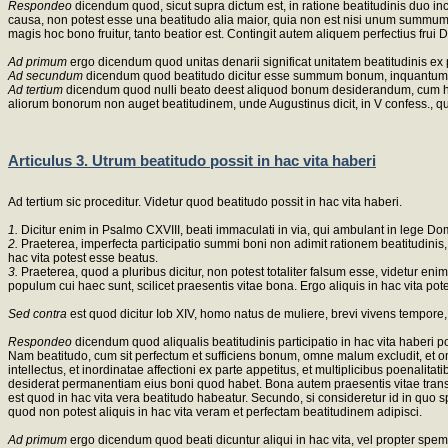
Respondeo
dicendum quod, sicut supra dictum est, in ratione beatitudinis duo in
causa, non potest esse una beatitudo alia maior, quia non est nisi unum summum b
magis hoc bono fruitur, tanto beatior est. Contingit autem aliquem perfectius frui
Ad primum
ergo dicendum quod unitas denarii significat unitatem beatitudinis ex
Ad secundum
dicendum quod beatitudo dicitur esse summum bonum, inquantum es
Ad tertium
dicendum quod nulli beato deest aliquod bonum desiderandum, cum habea
aliorum bonorum non auget beatitudinem, unde Augustinus dicit, in V confess., qui t
Articulus 3. Utrum beatitudo possit in hac vita haberi
Ad tertium sic proceditur. Videtur quod beatitudo possit in hac vita haberi.
1.
Dicitur enim in Psalmo CXVIII, beati immaculati in via, qui ambulant in lege Domi
2.
Praeterea, imperfecta participatio summi boni non adimit rationem beatitudini
hac vita potest esse beatus.
3.
Praeterea, quod a pluribus dicitur, non potest totaliter falsum esse, videtur enim
populum cui haec sunt, scilicet praesentis vitae bona. Ergo aliquis in hac vita pot
Sed contra
est quod dicitur Iob XIV, homo natus de muliere, brevi vivens tempore,
Respondeo
dicendum quod aliqualis beatitudinis participatio in hac vita haberi p
Nam beatitudo, cum sit perfectum et sufficiens bonum, omne malum excludit, et om
intellectus, et inordinatae affectioni ex parte appetitus, et multiplicibus poenalita
desiderat permanentiam eius boni quod habet. Bona autem praesentis vitae transi
est quod in hac vita vera beatitudo habeatur. Secundo, si consideretur id in quo sp
quod non potest aliquis in hac vita veram et perfectam beatitudinem adipisci.
Ad primum
ergo dicendum quod beati dicuntur aliqui in hac vita, vel propter spem