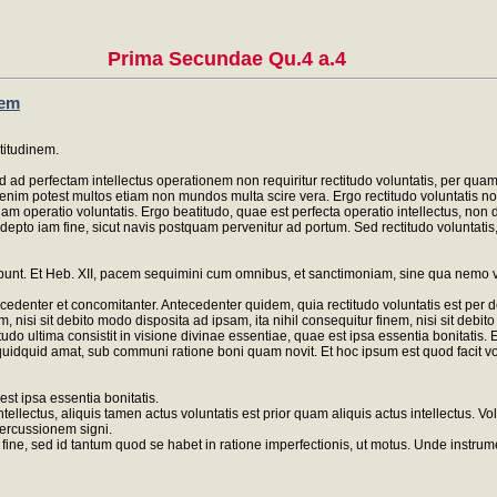
Prima Secundae Qu.4 a.4
nem
titudinem.
Sed ad perfectam intellectus operationem non requiritur rectitudo voluntatis, per qua
enim potest multos etiam non mundos multa scire vera. Ergo rectitudo voluntatis no
am operatio voluntatis. Ergo beatitudo, quae est perfecta operatio intellectus, non 
pto iam fine, sicut navis postquam pervenitur ad portum. Sed rectitudo voluntatis,
ebunt. Et Heb. XII, pacem sequimini cum omnibus, et sanctimoniam, sine qua nemo 
ecedenter et concomitanter. Antecedenter quidem, quia rectitudo voluntatis est pe
nisi sit debito modo disposita ad ipsam, ita nihil consequitur finem, nisi sit debi
tudo ultima consistit in visione divinae essentiae, quae est ipsa essentia bonitatis.
quidquid amat, sub communi ratione boni quam novit. Et hoc ipsum est quod facit 
st ipsa essentia bonitatis.
llectus, aliquis tamen actus voluntatis est prior quam aliquis actus intellectus. Volu
 percussionem signi.
ne, sed id tantum quod se habet in ratione imperfectionis, ut motus. Unde instru