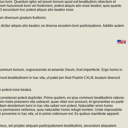
ipsius boni. Quantum igitur ad ipsum bonum quod est beatitudinis obiectum et
m huiusmodi boni vel fruitionem, potest aliquis alio esse beatior, quia quanto
Et secundum hoc potest aliquis alio beatior esse.
dum diversum gradum fruitionis.
tur aliquis alio beatior, ex diversa eiusdem boni participatione. Additio autem
pare summum bonum, cognoscendo et amando Deum, licet imperfecte. Ergo homo in
onunt beatitudinem in hac vita, ut patet per illud Psalmi CXLIII, beatum dixerunt
n potest esse beatus.
 considerari potest dupliciter. Primo quidem, ex ipsa communi beatitudinis ratione.
 malis praesens vita subiacet, quae vitari non possunt, et ignorantiae ex parte
r etiam desiderium boni in hac vita satiari non potest. Naturaliter enim homo
tuo permanere vellemus, quia naturaliter homo refugit mortem. Unde impossibile
ni provenire in hac vita, ut in primo ostensum est. Ex quibus manifeste apparet
 sumus, vel propter aliquam participationem beatitudinis, secundum aliqualem