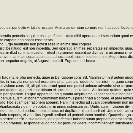
tudo est perfectio virtutis et gratiae. Anima autem sine corpore non habet perfecti
operatio perfecta sequitur esse perfectum, quia nihil operatur nisi secundum quod
ine corpore non possit esse beata.
mo. Ergo beatitudo non potest esse in anima sine corpore.
stit beatitudo, est non impedita. Sed operatio animae separatae est impedita, quia, u
gat in illud summum caelum, idest in visionem essentiae divinae. Ergo anima sine
convenit animae separatae, quia adhuc appetit corporis unionem, ut Augustinus dic
n aequatur angelis, ut Augustinus dicit. Ergo non est beata.
ac vita; et alia perfecta, quae in Dei visione consistit. Manifestum est autem quod
lectus in hac vita non potest esse sine phantasmate, quod non est nisi in organo corpo
visione consistit, aliqui posuerunt quod non potest animae advenire sine corpore
 quidem apparet esse falsum et auctoritate, et ratione. Auctoritate quidem, quia A
 non per speciem. Ex quo apparet quod quandiu aliquis ambulat per fidem et non p
 audemus autem, et bonam voluntatem habemus peregrinari a corpore, et praesen
udo. Hoc etiam per rationem apparet. Nam intellectus ad suam operationem non indig
 phantasmata videri non potest, ut in primo ostensum est. Unde, cum in visione divi
dum quod ad perfectionem alicuius rei dupliciter aliquid pertinet. Uno modo, ad co
ritudo corporis, et velocitas ingenii pertinet ad perfectionem hominis. Quamvis erg
ctior erit in sua natura, tanto perfectius habebit suam propriam operationem, in q
tudo praeberi, respondet quod non sic possunt videre incommutabilem substantiam, ut