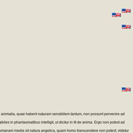
bruta animalia, quae habent naturam sensibilem tantum, non possunt pervenire ad
biles in phantasmatibus intelligit, ut dicitur in III de anima. Ergo non potest ad
 humanam media sit natura angelica, quam homo transcendere non potest; videtur