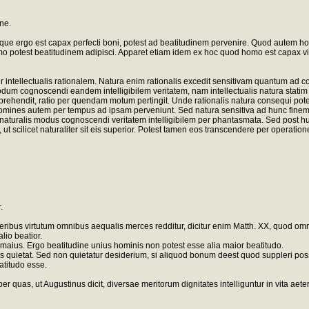
ne.
 ergo est capax perfecti boni, potest ad beatitudinem pervenire. Quod autem homo
omo potest beatitudinem adipisci. Apparet etiam idem ex hoc quod homo est capax vis
ter intellectualis rationalem. Natura enim rationalis excedit sensitivam quantum ad
odum cognoscendi eandem intelligibilem veritatem, nam intellectualis natura statim 
s apprehendit, ratio per quendam motum pertingit. Unde rationalis natura consequi po
homines autem per tempus ad ipsam perveniunt. Sed natura sensitiva ad hunc finem
aturalis modus cognoscendi veritatem intelligibilem per phantasmata. Sed post hui
cilicet naturaliter sit eis superior. Potest tamen eos transcendere per operationem
.
operibus virtutum omnibus aequalis merces redditur, dicitur enim Matth. XX, quod omne
lio beatior.
ius. Ergo beatitudine unius hominis non potest esse alia maior beatitudo.
 quietat. Sed non quietatur desiderium, si aliquod bonum deest quod suppleri possit
atitudo esse.
er quas, ut Augustinus dicit, diversae meritorum dignitates intelliguntur in vita aet