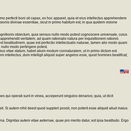
 perfecti boni sit capax, ex hoc apparet, quia et eius intellectus apprehendere
ionis divinae essentiae, sicut in primo habitum est; in qua quidem visione
 cognitionis obiectum, quia sensus nullo modo potest cognoscere universale, cuius
apprehendit veritatem, ad quam rationalis natura per inquisitionem rationis
test beatitudinem, quae est perfectio intellectualis naturae, tamen alio modo quam
 nullo modo pertingere potest.
us vitae statum, habet alium modum connaturalem, ut in primo dictum est.
 intellectus, dum intelligit aliquid super angelos esse, quod homines beatificat;
s qui operati sunt in vinea, acceperunt singulos denarios; quia, ut dicit
. Si autem nihil deest quod suppleri possit, non poterit esse aliquid aliud maius
erna. Dignitas autem vitae aeternae, quae pro merito datur, est ipsa beatitudo. Ergo