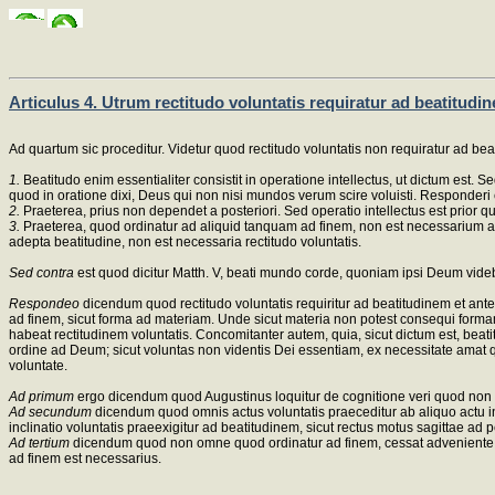
Articulus 4. Utrum rectitudo voluntatis requiratur ad beatitudi
Ad quartum sic proceditur. Videtur quod rectitudo voluntatis non requiratur ad bea
1.
Beatitudo enim essentialiter consistit in operatione intellectus, ut dictum est. 
quod in oratione dixi, Deus qui non nisi mundos verum scire voluisti. Responderi 
2.
Praeterea, prius non dependet a posteriori. Sed operatio intellectus est prior qu
3.
Praeterea, quod ordinatur ad aliquid tanquam ad finem, non est necessarium ade
adepta beatitudine, non est necessaria rectitudo voluntatis.
Sed contra
est quod dicitur Matth. V, beati mundo corde, quoniam ipsi Deum vid
Respondeo
dicendum quod rectitudo voluntatis requiritur ad beatitudinem et ant
ad finem, sicut forma ad materiam. Unde sicut materia non potest consequi formam, 
habeat rectitudinem voluntatis. Concomitanter autem, quia, sicut dictum est, beati
ordine ad Deum; sicut voluntas non videntis Dei essentiam, ex necessitate amat 
voluntate.
Ad primum
ergo dicendum quod Augustinus loquitur de cognitione veri quod non e
Ad secundum
dicendum quod omnis actus voluntatis praeceditur ab aliquo actu inte
inclinatio voluntatis praeexigitur ad beatitudinem, sicut rectus motus sagittae ad
Ad tertium
dicendum quod non omne quod ordinatur ad finem, cessat adveniente fi
ad finem est necessarius.