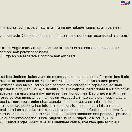
onem naturae, cum sit pars naturaliter humanae naturae, omnis autem pars est
 est ens in actu. Cum ergo anima non habeat esse perfectum quando est a corpore
t dicit Augustinus XII super Gen. ad litt., inest ei naturalis quidam appetitus
 corpore non potest esse beata.
it. Ergo anima separata a corpore non est beata.
 ad beatitudinem huius vitae, de necessitate requiritur corpus. Est enim beatitudo
reo, ut in primo habitum est. Et sic beatitudo quae in hac vita haberi potest,
 existenti; dicentes quod animae sanctorum a corporibus separatae, ad illam
postolus dicit, II ad Cor. V, quandiu sumus in corpore, peregrinamur a Domino; et
er speciem, carens visione divinae essentiae, nondum est Deo praesens. Animae
tes esse ad Dominum. Unde manifestum est quod animae sanctorum separatae a
et corpore nisi propter phantasmata, in quibus veritatem intelligibilem
nae essentiae perfecta hominis beatitudo consistat, non dependet beatitudo
nstituendam essentiam rei, sicut anima requiritur ad perfectionem hominis. Alio
o corpus primo modo ad perfectionem beatitudinis humanae non pertineat, pertinet
ua felicitas consistit. Unde Augustinus, in XII super Gen. ad litt., cum
 sancti angeli vident; sive alia latentiore causa, sive ideo quia est in eis