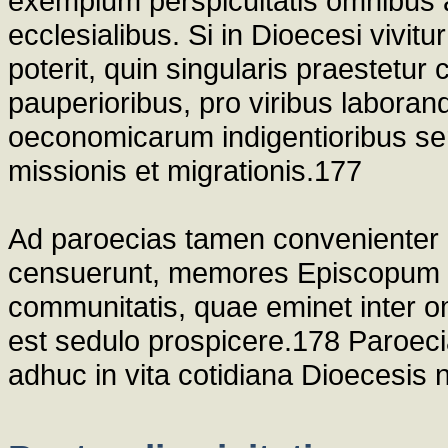
exemplum perspicuitatis omnibus al
ecclesialibus. Si in Dioecesi vivitur
poterit, quin singularis praestetur
pauperioribus, pro viribus labora
oeconomicarum indigentioribus serv
missionis et migrationis.177
Ad paroecias tamen convenienter
censuerunt, memores Episcopum 
communitatis, quae eminet inter om
est sedulo prospicere.178 Paroeci
adhuc in vita cotidiana Dioecesis