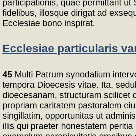
participationis, quae permittant ut S
fidelibus, illosque dirigat ad exs
Ecclesiae bono inspirat.
Ecclesiae particularis va
45
Multi Patrum synodalium interve
tempora Dioecesis vitae. Ita, se
dioecesanam, structuram scilicet
propriam caritatem pastoralem eiu
singillatim, opportunitas ut admin
illis qui praeter honestatem peritia 