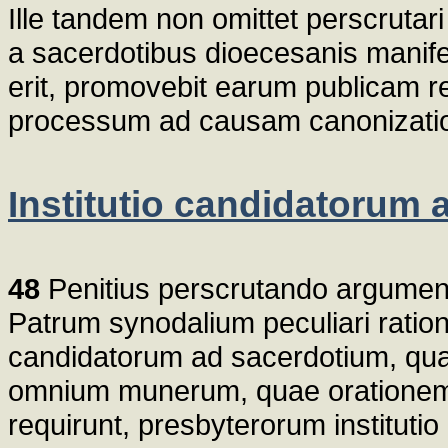
Ille tandem non omittet perscrutar
a sacerdotibus dioecesanis manif
erit, promovebit earum publicam r
processum ad causam canonizati
Institutio candidatorum
48
Penitius perscrutando argumen
Patrum synodalium peculiari ration
candidatorum ad sacerdotium, quae
omnium munerum, quae orationem,
requirunt, presbyterorum institut