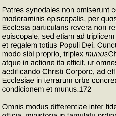
Patres synodales non omiserunt 
moderaminis episcopalis, per quos 
Ecclesia particularis revera non 
episcopale, sed etiam ad triplic
et regalem totius Populi Dei. Cuncti
modo sibi proprio, triplex
munus
Ch
atque in actione ita efficit, ut o
aedificando Christi Corpore, ad e
Ecclesiae in terrarum orbe concr
condicionem et munus.172
Omnis modus differentiae inter fi
officia, ministeria in famulatu ord