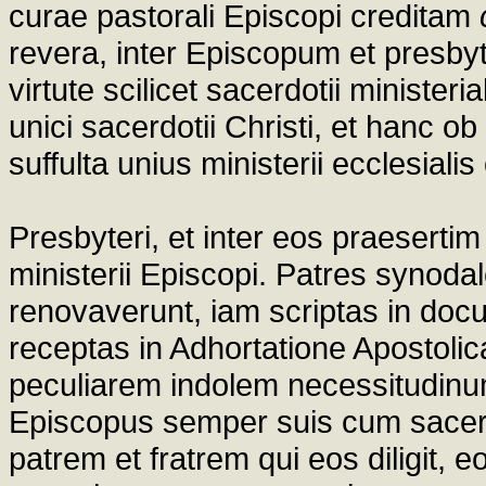
curae pastorali Episcopi creditam
revera, inter Episcopum et presb
virtute scilicet sacerdotii ministeria
unici sacerdotii Christi, et hanc ob
suffulta unius ministerii ecclesiali
Presbyteri, et inter eos praesertim
ministerii Episcopi. Patres synodal
renovaverunt, iam scriptas in docu
receptas in Adhortatione Apostoli
peculiarem indolem necessitudinu
Episcopus semper suis cum sacerd
patrem et fratrem qui eos diligit, eo