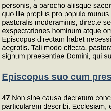
personis, a parocho aliisque sace
quo ille propius pro populo munus i
pastoralis moderaminis, directe sen
exspectationes hominum atque o
Episcopus directam habet necessi
aegrotis. Tali modo effecta, pastora
signum praesentiae Domini, qui su
Episcopus suo cum pres
47
Non sine causa decretum conci
particularem describit Ecclesiam, 