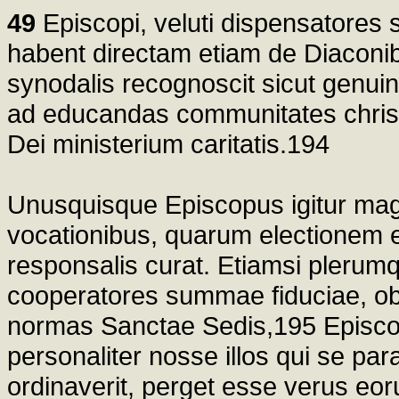
49
Episcopi, veluti dispensatores
habent directam etiam de Diacon
synodalis recognoscit sicut genu
ad educandas communitates chris
Dei ministerium caritatis.194
Unusquisque Episcopus igitur magn
vocationibus, quarum electionem e
responsalis curat. Etiamsi plerum
cooperatores summae fiduciae, o
normas Sanctae Sedis,195 Episcop
personaliter nosse illos qui se p
ordinaverit, perget esse verus eo