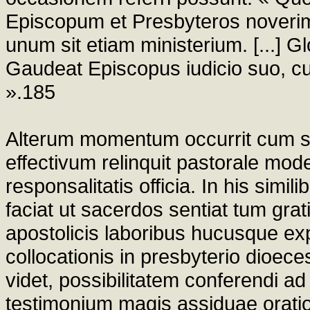
Episcopum et Presbyteros nover
unum sit etiam ministerium. [...] Gl
Gaudeat Episcopus iudicio suo, cu
».185
Alterum momentum occurrit cum sa
effectivum relinquit pastorale mo
responsalitatis officia. In his simi
faciat ut sacerdos sentiat tum grat
apostolicis laboribus hucusque ex
collocationis in presbyterio dioec
videt, possibilitatem conferendi a
testimonium magis assiduae oration