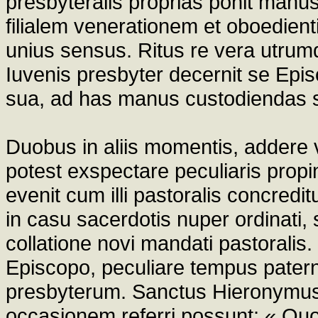
presbyteralis proprias ponit manus 
filialem venerationem et oboedient
unius sensus. Ritus re vera utrum
Iuvenis presbyter decernit se Epi
sua, ad has manus custodiendas s
Duobus in aliis momentis, addere 
potest exspectare peculiaris propi
evenit cum illi pastoralis concredi
in casu sacerdotis nuper ordinati, 
collatione novi mandati pastoralis. 
Episcopo, peculiare tempus patern
presbyterum. Sanctus Hieronymus
occasionem referri possunt: « Quod