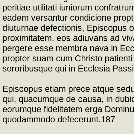
peritiae utilitati iuniorum confrat
eadem versantur condicione prop
diuturnae defectionis, Episcopus 
proximitatem, eos adiuvans ad v
pergere esse membra nava in Eccle
propter suam cum Christo patient
sororibusque qui in Ecclesia Pass
Episcopus etiam prece atque sedu
qui, quacumque de causa, in dubi
eorumque fidelitatem erga Dominum
quodammodo defecerunt.187