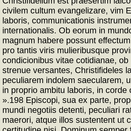
Christifidelium est praesertim laic
civilem cultum evangelizare, vim E
laboris, communicationis instrumen
internationalis. Ob eorum in mundo 
magnum habere possunt effectum i
pro tantis viris mulieribusque provi
condicionibus vitae cotidianae, o
strenue versantes, Christifideles 
peculiarem indolem saecularem, u
in proprio ambitu laboris, in cord
».198 Episcopi, sua ex parte, propin
mundi negotiis detenti, peculiari r
maerori, atque illos sustentent ut ch
certitudine nisi, Dominum semper fi