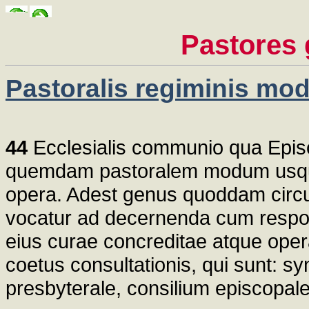
Pastores 
Pastoralis regiminis m
44
Ecclesialis communio qua Episc
quemdam pastoralem modum usque
opera. Adest genus quoddam circul
vocatur ad decernenda cum respon
eius curae concreditae atque opera
coetus consultationis, qui sunt: 
presbyterale, consilium episcopale