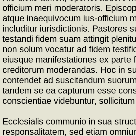
officium meri moderatoris. Episco
atque inaequivocum ius-officium 
includitur iurisdictionis. Pastores
testandi fidem suam attingit pleni
non solum vocatur ad fidem testi
eiusque manifestationes ex parte f
creditorum moderandas. Hoc in s
contendet ad suscitandum suorum 
tandem se ea capturum esse consi
conscientiae videbuntur, sollicitum
Ecclesialis communio in sua struc
responsalitatem, sed etiam omniu