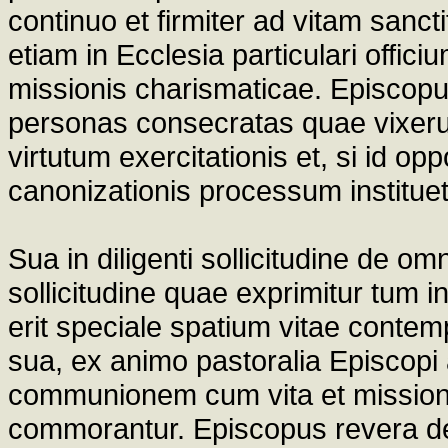
continuo et firmiter ad vitam sanc
etiam in Ecclesia particulari offic
missionis charismaticae. Episcopus 
personas consecratas quae vixerun
virtutum exercitationis et, si id o
canonizationis processum instituet
Sua in diligenti sollicitudine de o
sollicitudine quae exprimitur tum in
erit speciale spatium vitae contem
sua, ex animo pastoralia Episcopi a
communionem cum vita et missione 
commorantur. Episcopus revera de 