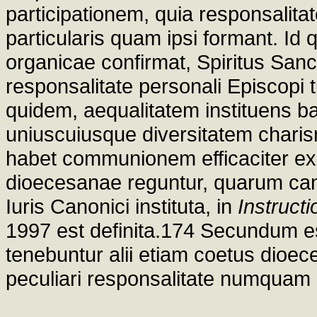
participationem, quia responsalit
particularis quam ipsi formant. I
organicae confirmat, Spiritus Sanct
responsalitate personali Episcopi t
quidem, aequalitatem instituens b
uniuscuiusque diversitatem charis
habet communionem efficaciter ex
dioecesanae reguntur, quarum can
Iuris Canonici instituta, in
Instructi
1997 est definita.174 Secundum 
tenebuntur alii etiam coetus dioec
peculiari responsalitate numquam