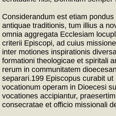
Considerandum est etiam pondus apo
antiquae traditionis, tum illius a n
omnia aggregata Ecclesiam locuple
criterii Episcopi, ad cuius missi
inter motiones inspirationis divers
formationi theologicae et spiritali
rerum in communitatem dioecesana
separari.199 Episcopus curabit ut
vocationum operam in Dioecesi su
vocationes accipiantur, praesertim
consecratae et officio missionali 