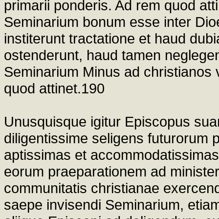
primarii ponderis. Ad rem quod att
Seminarium bonum esse inter Dioece
institerunt tractatione et haud du
ostenderunt, haud tamen neglege
Seminarium Minus ad christianos 
quod attinet.190
Unusquisque igitur Episcopus suam
diligentissime seligens futurorum
aptissimas et accommodatissimas 
eorum praeparationem ad ministeri
communitatis christianae exercen
saepe invisendi Seminarium, etiams