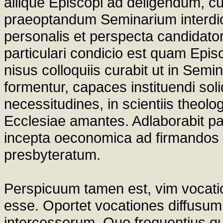
aliique Episcopi ad deligendum, c
praeoptandum Seminarium interdio
personalis et perspecta candidato
particulari condicio est quam Epi
nisus colloquiis curabit ut in Sem
formentur, capaces instituendi so
necessitudines, in scientiis theologic
Ecclesiae amantes. Adlaborabit pa
incepta oeconomica ad firmandos 
presbyteratum.
Perspicuum tamen est, vim vocati
esse. Oportet vocationes diffusu
intercessorum. Quo frequentius qu