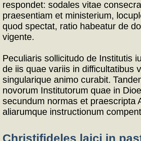
respondet: sodales vitae consecrat
praesentiam et ministerium, locu
quod spectat, ratio habeatur de 
vigente.
Peculiaris sollicitudo de Institutis
de iis quae variis in difficultatib
singularique animo curabit. Tandem
novorum Institutorum quae in Dioe
secundum normas et praescripta A
aliarumque instructionum compent
Christifideles laici in pa