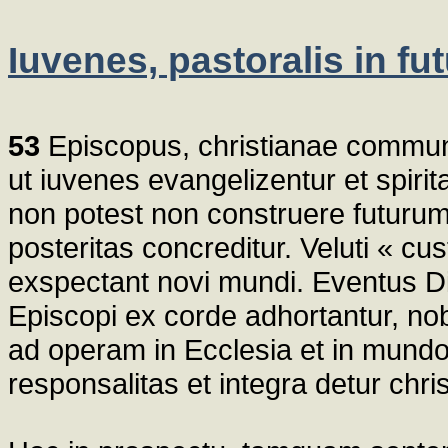
Iuvenes, pastoralis in f
53
Episcopus, christianae communita
ut iuvenes evangelizentur et spirit
non potest non construere futurum 
posteritas concreditur. Veluti « c
exspectant novi mundi. Eventus Di
Episcopi ex corde adhortantur, no
ad operam in Ecclesia et in mundo p
responsalitas et integra detur chri