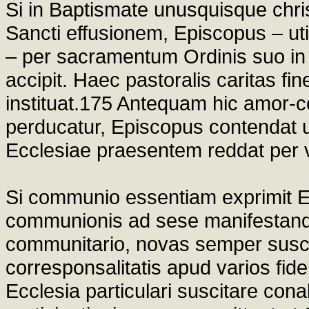
Si in Baptismate unusquisque chri
Sancti effusionem, Episcopus – u
– per sacramentum Ordinis suo in 
accipit. Haec pastoralis caritas 
instituat.175 Antequam hic amor-
perducatur, Episcopus contendat u
Ecclesiae praesentem reddat per v
Si communio essentiam exprimit Ecc
communionis ad sese manifestandu
communitario, novas semper suscit
corresponsalitatis apud varios fide
Ecclesia particulari suscitare con