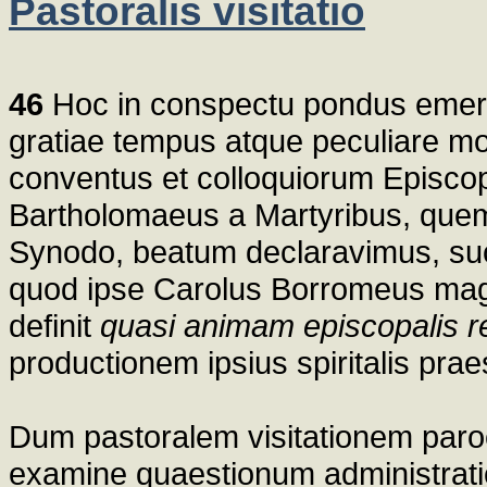
Pastoralis visitatio
46
Hoc in conspectu pondus emergi
gratiae tempus atque peculiare m
conventus et colloquiorum Episco
Bartholomaeus a Martyribus, quem
Synodo, beatum declaravimus, suo
quod ipse Carolus Borromeus magn
definit
quasi animam episcopalis r
productionem ipsius spiritalis prae
Dum pastoralem visitationem paroeci
examine quaestionum administrati