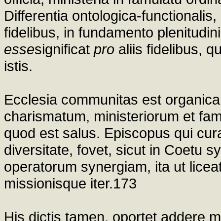
Differentia ontologica-functionalis
fidelibus, in fundamento plenitudi
esse
significat
pro
aliis fidelibus, 
istis.
Ecclesia communitas est organica, 
charismatum, ministeriorum et fa
quod est salus. Episcopus qui cur
diversitate, fovet, sicut in Coetu 
operatorum synergiam, ita ut lice
missionisque iter.173
His dictis tamen, oportet addere 