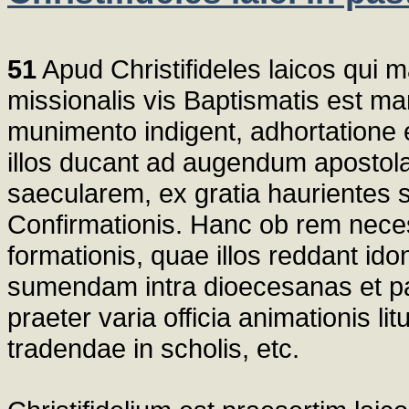
51
Apud Christifideles laicos qui 
missionalis vis Baptismatis est ma
munimento indigent, adhortatione
illos ducant ad augendum aposto
saecularem, ex gratia haurientes
Confirmationis. Hanc ob rem neces
formationis, quae illos reddant id
sumendam intra dioecesanas et par
praeter varia officia animationis li
tradendae in scholis, etc.