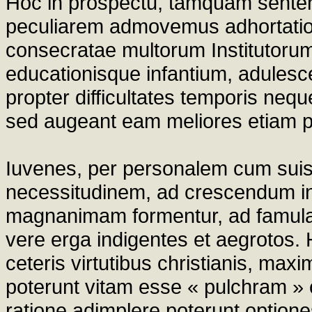
Hoc in prospectu, tamquam senten
peculiarem admovemus adhortatione
consecratae multorum Institutorum
educationisque infantium, adulesc
propter difficultates temporis neq
sed augeant eam meliores etiam p
Iuvenes, per personalem cum suis 
necessitudinem, ad crescendum in 
magnanimam formentur, ad famula
vere erga indigentes et aegrotos. H
ceteris virtutibus christianis, maxi
poterunt vitam esse « pulchram 
ratione adimplere poterunt optiones