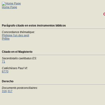
Home Page
Parágrafo citado en estos instrumentos biblicos
Concordance thématique:
Philippe l'un des sept
Prêtre
Citado en el Magisterio
Sacerdotalis caelibatus ES:
71
Catéchèses Paul VI:
8770
Derecho
Documents postconciliaires:
316
317