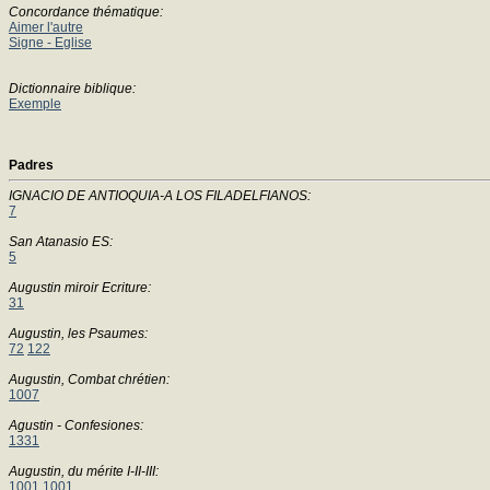
Concordance thématique:
Aimer l'autre
Signe - Eglise
Dictionnaire biblique:
Exemple
Padres
IGNACIO DE ANTIOQUIA-A LOS FILADELFIANOS:
7
San Atanasio ES:
5
Augustin miroir Ecriture:
31
Augustin, les Psaumes:
72
122
Augustin, Combat chrétien:
1007
Agustin - Confesiones:
1331
Augustin, du mérite I-II-III:
1001
1001