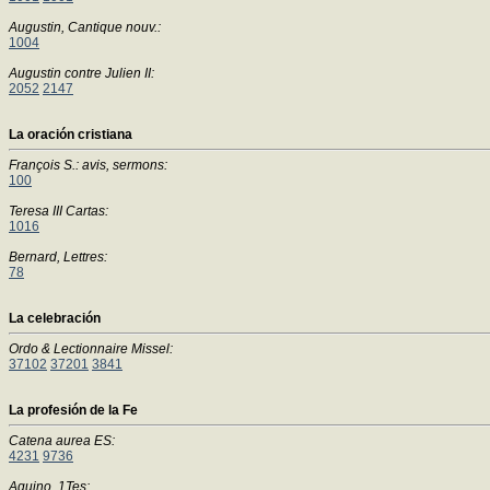
Augustin, Cantique nouv.:
1004
Augustin contre Julien II:
2052
2147
La oración cristiana
François S.: avis, sermons:
100
Teresa III Cartas:
1016
Bernard, Lettres:
78
La celebración
Ordo & Lectionnaire Missel:
37102
37201
3841
La profesión de la Fe
Catena aurea ES:
4231
9736
Aquino, 1Tes: