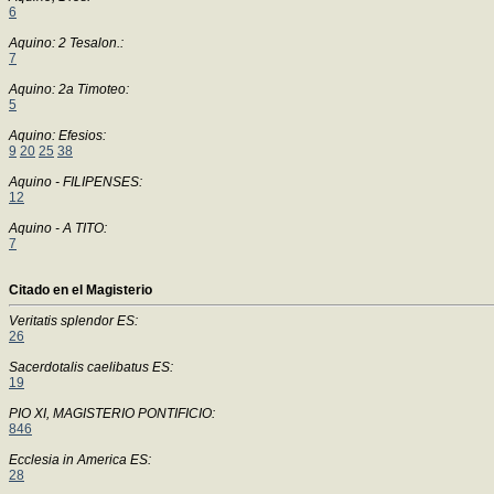
6
Aquino: 2 Tesalon.:
7
Aquino: 2a Timoteo:
5
Aquino: Efesios:
9
20
25
38
Aquino - FILIPENSES:
12
Aquino - A TITO:
7
Citado en el Magisterio
Veritatis splendor ES:
26
Sacerdotalis caelibatus ES:
19
PIO XI, MAGISTERIO PONTIFICIO:
846
Ecclesia in America ES:
28