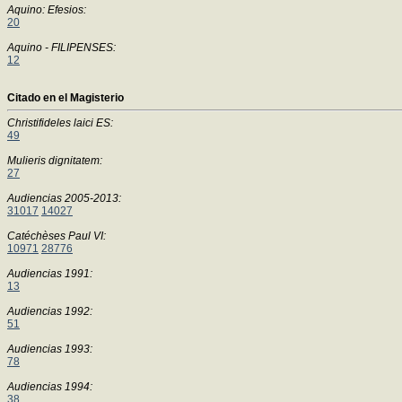
Aquino: Efesios:
20
Aquino - FILIPENSES:
12
Citado en el Magisterio
Christifideles laici ES:
49
Mulieris dignitatem:
27
Audiencias 2005-2013:
31017
14027
Catéchèses Paul VI:
10971
28776
Audiencias 1991:
13
Audiencias 1992:
51
Audiencias 1993:
78
Audiencias 1994:
38