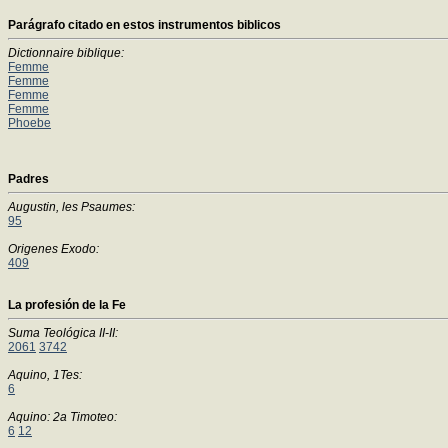
Parágrafo citado en estos instrumentos biblicos
Dictionnaire biblique:
Femme
Femme
Femme
Femme
Phoebe
Padres
Augustin, les Psaumes:
95
Origenes Exodo:
409
La profesión de la Fe
Suma Teológica II-II:
2061
3742
Aquino, 1Tes:
6
Aquino: 2a Timoteo:
6
12