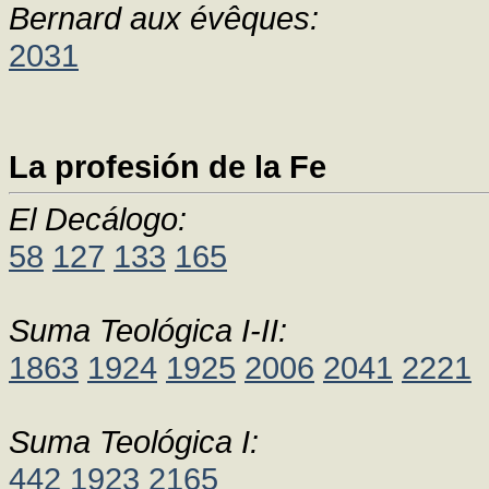
Bernard aux évêques:
2031
La profesión de la Fe
El Decálogo:
58
127
133
165
Suma Teológica I-II:
1863
1924
1925
2006
2041
2221
Suma Teológica I:
442
1923
2165