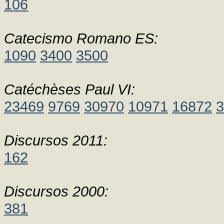
106
Catecismo Romano ES:
1090
3400
3500
Catéchèses Paul VI:
23469
9769
30970
10971
16872
3
Discursos 2011:
162
Discursos 2000:
381