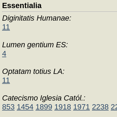
Essentialia
Diginitatis Humanae:
11
Lumen gentium ES:
4
Optatam totius LA:
11
Catecismo Iglesia Catól.:
853
1454
1899
1918
1971
2238
2