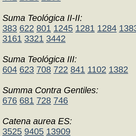
Suma Teológica II-II:
383
622
801
1245
1281
1284
138
3161
3321
3442
Suma Teológica III:
604
623
708
722
841
1102
1382
Summa Contra Gentiles:
676
681
728
746
Catena aurea ES:
3525
9405
13909