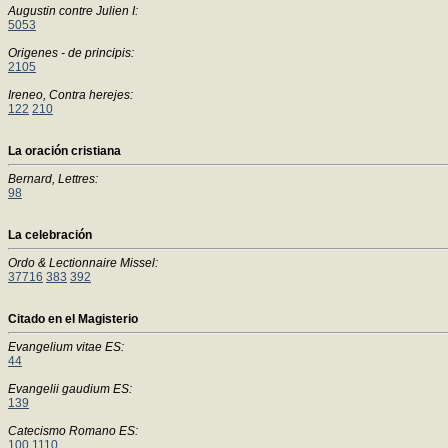
Augustin contre Julien I:
5053
Origenes - de principis:
2105
Ireneo, Contra herejes:
122
210
La oración cristiana
Bernard, Lettres:
98
La celebración
Ordo & Lectionnaire Missel:
37716
383
392
Citado en el Magisterio
Evangelium vitae ES:
44
Evangelii gaudium ES:
139
Catecismo Romano ES:
100
1110