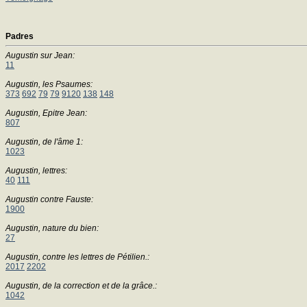
Padres
Augustin sur Jean:
11
Augustin, les Psaumes:
373
692
79
79
9120
138
148
Augustin, Epitre Jean:
807
Augustin, de l'âme 1:
1023
Augustin, lettres:
40
111
Augustin contre Fauste:
1900
Augustin, nature du bien:
27
Augustin, contre les lettres de Pétilien.:
2017
2202
Augustin, de la correction et de la grâce.:
1042