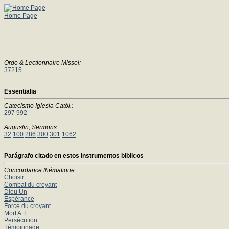
Home Page
Ordo & Lectionnaire Missel:
37215
Essentialia
Catecismo Iglesia Catól.:
297
992
Augustin, Sermons:
32
100
286
300
301
1062
Parágrafo citado en estos instrumentos biblicos
Concordance thématique:
Choisir
Combat du croyant
Dieu Un
Espérance
Force du croyant
Mort A.T
Persécution
Témoignage