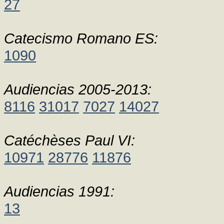
27
Catecismo Romano ES:
1090
Audiencias 2005-2013:
8116
31017
7027
14027
Catéchèses Paul VI:
10971
28776
11876
Audiencias 1991:
13