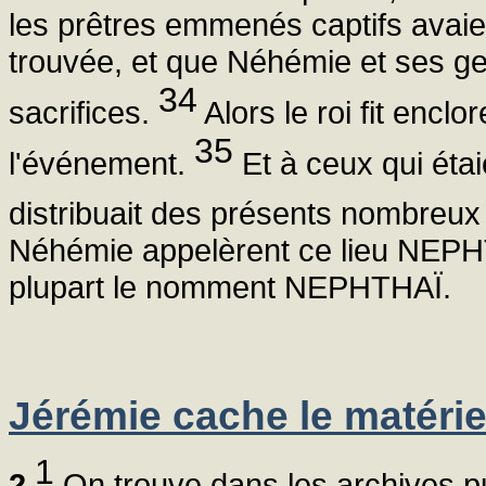
les prêtres emmenés captifs avaien
trouvée, et que Néhémie et ses gen
34
sacrifices.
Alors le roi fit enclor
35
l'événement.
Et à ceux qui étaie
distribuait des présents nombreux 
Néhémie appelèrent ce lieu NEPHTH
plupart le nomment NEPHTHAÏ.
Jérémie cache le matérie
1
2
On trouve dans les archives p