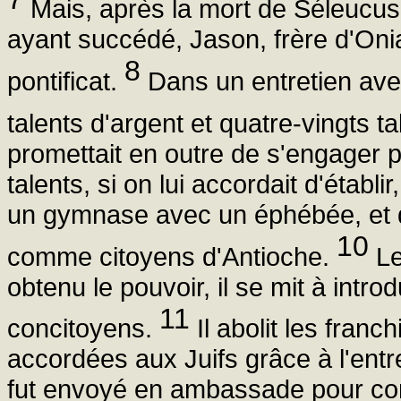
Mais, après la mort de Séleucu
ayant succédé, Jason, frère d'Onia
8
pontificat.
Dans un entretien avec l
talents d'argent et quatre-vingts t
promettait en outre de s'engager p
talents, si on lui accordait d'établ
un gymnase avec un éphébée, et d'
10
comme citoyens d'Antioche.
Le
obtenu le pouvoir, il se mit à int
11
concitoyens.
Il abolit les franc
accordées aux Juifs grâce à l'ent
fut envoyé en ambassade pour concl