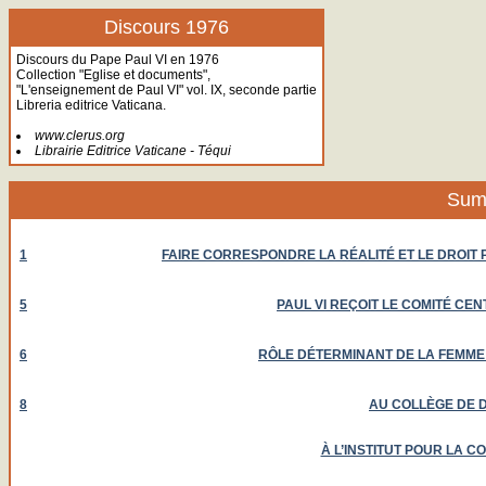
Discours 1976
Discours du Pape Paul VI en 1976
Collection "Eglise et documents",
"L'enseignement de Paul VI" vol. IX, seconde partie
Libreria editrice Vaticana.
www.clerus.org
Librairie Editrice Vaticane - Téqui
Sum
1
FAIRE CORRESPONDRE LA RÉALITÉ ET LE DROIT 
5
PAUL VI REÇOIT LE COMITÉ CE
6
RÔLE DÉTERMINANT DE LA FEMME 
8
AU COLLÈGE DE D
À L’INSTITUT POUR LA C