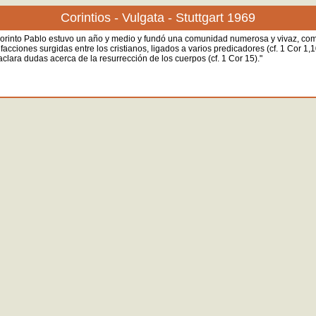
Corintios - Vulgata - Stuttgart 1969
En Corinto Pablo estuvo un año y medio y fundó una comunidad numerosa y vivaz, 
ones surgidas entre los cristianos, ligados a varios predicadores (cf. 1 Cor 1,10-4
clara dudas acerca de la resurrección de los cuerpos (cf. 1 Cor 15)."