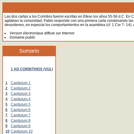
Las dos cartas a los Corintios fueron escritas en Efeso los años 55-56 d.C. 
agitaban la comunidad, Pablo responde con una primera carta condenando las facci
desordenes, en especial los comportamientos en la asamblea (cf. 1 Cor 7- 14); a
Version électronique diffuse sur Internet
Domaine public
Sumario
1 AD CORINTHIOS (VUL)
1
Capitulum 1
2
Capitulum 2
3
Capitulum 3
4
Capitulum 4
5
Capitulum 5
6
Capitulum 6
7
Capitulum 7
8
Capitulum 8
9
Capitulum 9
10
Capitulum 10