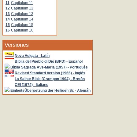
11
Capitulum 11
12
Capitulum 12
13
Capitulum 13
14
Capitulum 14
15
Capitulum 15
16
Capitulum 16
Versiones
Nova Vulgata - Latín
Biblia del Pueblo di Dio (BPD) - Español
Bíblia Sagrada Ave-Maria (1957) - Portugués
Revised Standard Version (1966) - Inglés
La Sainte Bible (Crampon 1904) - Bretón
CEI (1974) - Italiano
EinheitsÜbersetzung der Heiligen Sc - Alemán