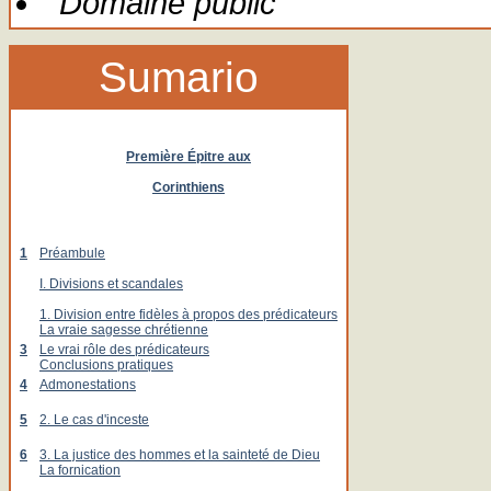
Domaine public
Sumario
Première Épitre aux
Corinthiens
1
Préambule
I. Divisions et scandales
1. Division entre fidèles à propos des prédicateurs
La vraie sagesse chrétienne
3
Le vrai rôle des prédicateurs
Conclusions pratiques
4
Admonestations
5
2. Le cas d'inceste
6
3. La justice des hommes et la sainteté de Dieu
La fornication