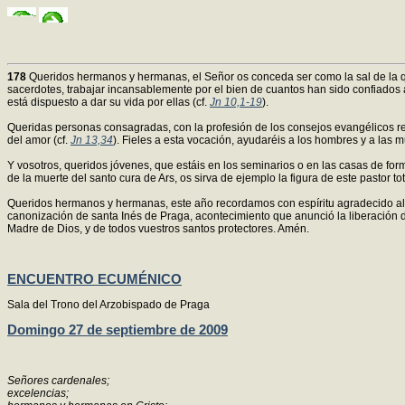
178
Queridos hermanos y hermanas, el Señor os conceda ser como la sal de la que 
sacerdotes, trabajar incansablemente por el bien de cuantos han sido confiados 
está dispuesto a dar su vida por ellas (cf.
Jn 10,1-19
).
Queridas personas consagradas, con la profesión de los consejos evangélicos re
del amor (cf.
Jn 13,34
). Fieles a esta vocación, ayudaréis a los hombres y a las m
Y vosotros, queridos jóvenes, que estáis en los seminarios o en las casas de for
de la muerte del santo cura de Ars, os sirva de ejemplo la figura de este pastor
Queridos hermanos y hermanas, este año recordamos con espíritu agradecido al S
canonización de santa Inés de Praga, acontecimiento que anunció la liberación d
Madre de Dios, y de todos vuestros santos protectores. Amén.
ENCUENTRO ECUMÉNICO
Sala del Trono del Arzobispado de Praga
Domingo 27 de septiembre de 2009
Señores cardenales;
excelencias;