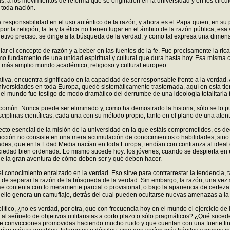
, a los movimientos de reforma que se originaron en la universidad y en los círcu
 toda nación.
a responsabilidad en el uso auténtico de la razón, y ahora es el Papa quien, en su 
la religión, la fe y la ética no tienen lugar en el ámbito de la razón pública, esa
etivo preciso: se dirige a la búsqueda de la verdad, y como tal expresa una dimens
el concepto de razón y a beber en las fuentes de la fe. Fue precisamente la rica h
como fundamento de una unidad espiritual y cultural que dura hasta hoy. Esa misma 
l más amplio mundo académico, religioso y cultural europeo.
iva, encuentra significado en la capacidad de ser responsable frente a la verdad.
universidades en toda Europa, quedó sistemáticamente trastornada, aquí en esta tierr
 el mundo fue testigo de modo dramático del derrumbe de una ideología totalitaria f
 común. Nunca puede ser eliminado y, como ha demostrado la historia, sólo se lo 
s disciplinas científicas, cada una con su método propio, tanto en el plano de una at
pecto esencial de la misión de la universidad en la que estáis comprometidos, es dec
trucción no consiste en una mera acumulación de conocimientos o habilidades, sin
dades, que en la Edad Media nacían en toda Europa, tendían con confianza al ideal d
ociedad bien ordenada. Lo mismo sucede hoy: los jóvenes, cuando se despierta en e
 de la gran aventura de cómo deben ser y qué deben hacer.
l conocimiento enraizado en la verdad. Eso sirve para contrarrestar la tendencia,
ón de separar la razón de la búsqueda de la verdad. Sin embargo, la razón, una v
 se contenta con lo meramente parcial o provisional, o bajo la apariencia de cert
de ello genera un camuflaje, detrás del cual pueden ocultarse nuevas amenazas a l
político, ¿no es verdad, por otra, que con frecuencia hoy en el mundo el ejercicio 
al señuelo de objetivos utilitaristas a corto plazo o sólo pragmáticos? ¿Qué sucede
obre convicciones promovidas haciendo mucho ruido y que cuentan con una fuerte fin