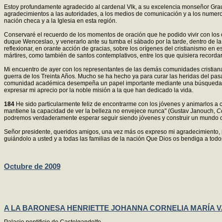
Estoy profundamente agradecido al cardenal Vlk, a su excelencia monseñor Graub
agradecimientos a las autoridades, a los medios de comunicación y a los numeroso
nación checa y a la Iglesia en esta región.
Conservaré el recuerdo de los momentos de oración que he podido vivir con los ob
duque Wenceslao, y venerarlo ante su tumba el sábado por la tarde, dentro de l
reflexionar, en orante acción de gracias, sobre los orígenes del cristianismo en 
mártires, como también de santos contemplativos, entre los que quisiera recordar
Mi encuentro de ayer con los representantes de las demás comunidades cristianas
guerra de los Treinta Años. Mucho se ha hecho ya para curar las heridas del pasa
comunidad académica desempeña un papel importante mediante una búsqueda de l
expresar mi aprecio por la noble misión a la que han dedicado la vida.
184
He sido particularmente feliz de encontrarme con los jóvenes y animarlos a c
mantiene la capacidad de ver la belleza no envejece nunca" (Gustav Janouch,
C
podremos verdaderamente esperar seguir siendo jóvenes y construir un mundo que 
Señor presidente, queridos amigos, una vez más os expreso mi agradecimiento, 
guiándolo a usted y a todas las familias de la nación Que Dios os bendiga a todo
Octubre de 2009
A LA BARONESA HENRIETTE JOHANNA CORNELIA MARÍA V
Palacio pontificio de Castelgandolfo