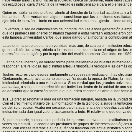
hace veinte años transformaron la sociedad checa se debieron, entre otras causas
los estudiosos, cuya
diakonía
de la verdad es indispensable para el bienestar de
Quien os habla ha sido profesor, atento al derecho de la libertad académica y a l
humanidad. Si es verdad que algunos consideran que las cuestiones suscitadas por 
ejercicio de la razón —tanto en una universidad como en la Iglesia— tiene un obj
En verdad, la sed de conocimiento del hombre impulsa a toda generación a ampliar 
que los primeros misioneros cristianos trajeron a estas tierras y establecieron 
esta famosa Universidad
Carlos
, que sigue dando una importante contribución a
La autonomía propia de una universidad, más aún, de cualquier institución educat
gran tradición formativa, abierta a lo trascendente, que está en el origen de las 
represión de la religión y por la opresión del espíritu humano. Con todo, en 1989
El anhelo de libertad y de verdad forma parte inalienable de nuestra humanidad
responder la fe religiosa, las distintas artes, la filosofía, la teología y las demá
Ilustres rectores y profesores, juntamente con vuestra investigación, hay otro as
Ciertamente, esta grave tarea no es nueva. Ya desde la época de Platón, la ins
intelectual orientada a una vida virtuosa. Si es verdad que las grandes universi
humanitas
, o sea, de una perfección del individuo dentro de la unidad de una s
de descubrir que la cuestión sobre lo que pueden conocer les abre el horizonte
181
Es preciso retomar la idea de una formación integral, basada en la unidad de
Con el crecimiento masivo de la información y de la tecnología surge la tentaci
perder su dirección. Acaba por secarse, bajo la apariencia de modestia, cuando
indiscriminada dan igual valor prácticamente a todo. El relativismo que deriva 
Si, por una parte, ha pasado el período de injerencia derivada del totalitarismo 
veces no tan sutil— a ceder a las presiones de grupos de intereses ideológicos o 
moda, con escasa referencia a una auténtica tradición intelectual histórica o s