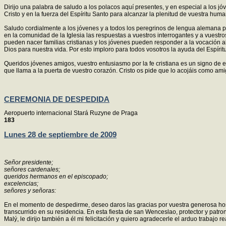
Dirijo una palabra de saludo a los polacos aquí presentes, y en especial a los
Cristo y en la fuerza del Espíritu Santo para alcanzar la plenitud de vuestra hum
Saludo cordialmente a los jóvenes y a todos los peregrinos de lengua alemana pr
en la comunidad de la Iglesia las respuestas a vuestros interrogantes y a vuestro
pueden nacer familias cristianas y los jóvenes pueden responder a la vocación al
Dios para nuestra vida. Por esto imploro para todos vosotros la ayuda del Espírit
Queridos jóvenes amigos, vuestro entusiasmo por la fe cristiana es un signo de 
que llama a la puerta de vuestro corazón. Cristo os pide que lo acojáis como am
CEREMONIA DE DESPEDIDA
Aeropuerto internacional Stará Ruzyne de Praga
183
Lunes 28 de septiembre de 2009
Señor presidente;
señores cardenales;
queridos hermanos en el episcopado;
excelencias;
señores y señoras:
En el momento de despedirme, deseo daros las gracias por vuestra generosa hosp
transcurrido en su residencia. En esta fiesta de san Wenceslao, protector y patr
Malý, le dirijo también a él mi felicitación y quiero agradecerle el arduo trabajo 