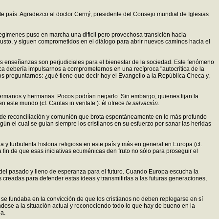
e país. Agradezco al doctor Cerný, presidente del Consejo mundial de Iglesias
egímenes puso en marcha una difícil pero provechosa transición hacia
o justo, y siguen comprometidos en el diálogo para abrir nuevos caminos hacia el
 sus enseñanzas son perjudiciales para el bienestar de la sociedad. Este fenómeno
blica debería impulsarnos a comprometernos en una recíproca "autocrítica de la
os preguntarnos: ¿qué tiene que decir hoy el Evangelio a la República Checa y,
 hermanos y hermanas. Pocos podrían negarlo. Sin embargo, quienes fijan la
este mundo (cf. Caritas in veritate ): él ofrece
la salvación.
te de reconciliación y comunión que brota espontáneamente en lo más profundo
según el cual se guían siempre los cristianos en su esfuerzo por sanar las heridas
 turbulenta historia religiosa en este país y más en general en Europa (cf.
 fin de que esas iniciativas ecuménicas den fruto no sólo para proseguir el
a del pasado y lleno de esperanza para el futuro. Cuando Europa escucha la
cas creadas para defender estas ideas y transmitirlas a las futuras generaciones,
se fundaba en la convicción de que los cristianos no deben replegarse en sí
dose a la situación actual y reconociendo todo lo que hay de bueno en la
ia.