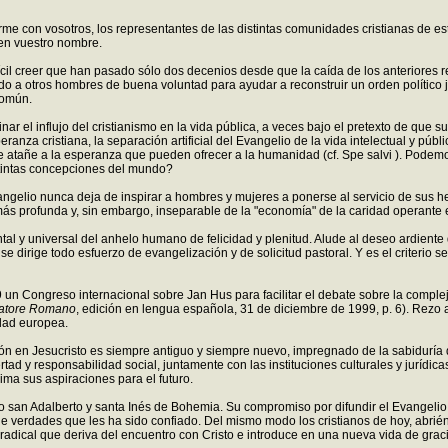
e con vosotros, los representantes de las distintas comunidades cristianas de est
en vuestro nombre.
l creer que han pasado sólo dos decenios desde que la caída de los anteriores r
unido a otros hombres de buena voluntad para ayudar a reconstruir un orden polític
común.
ar el influjo del cristianismo en la vida pública, a veces bajo el pretexto de que
ranza cristiana, la separación artificial del Evangelio de la vida intelectual y pú
e atañe a la esperanza que pueden ofrecer a la humanidad (cf. Spe salvi ). Podem
stintas concepciones del mundo?
Evangelio nunca deja de inspirar a hombres y mujeres a ponerse al servicio de sus
 profunda y, sin embargo, inseparable de la "economía" de la caridad operante en 
ntal y universal del anhelo humano de felicidad y plenitud. Alude al deseo ardien
se dirige todo esfuerzo de evangelización y de solicitud pastoral. Y es el criterio 
Congreso internacional sobre Jan Hus para facilitar el debate sobre la compleja y
vatore Romano
, edición en lengua española, 31 de diciembre de 1999, p. 6). Rezo a
edad europea.
ación en Jesucristo es siempre antiguo y siempre nuevo, impregnado de la sabidurí
bertad y responsabilidad social, juntamente con las instituciones culturales y jurídi
ma sus aspiraciones para el futuro.
 san Adalberto y santa Inés de Bohemia. Su compromiso por difundir el Evangelio 
e verdades que les ha sido confiado. Del mismo modo los cristianos de hoy, abrién
 radical que deriva del encuentro con Cristo e introduce en una nueva vida de grac