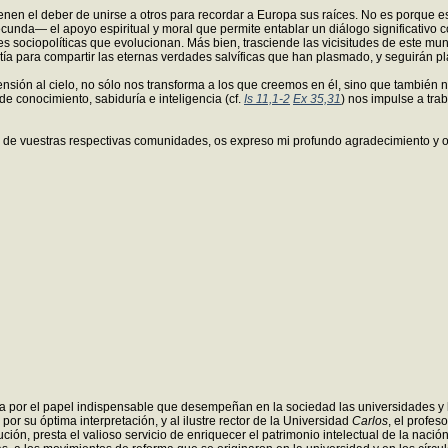
nen el deber de unirse a otros para recordar a Europa sus raíces. No es porque e
nda— el apoyo espiritual y moral que permite entablar un diálogo significativo c
s sociopolíticas que evolucionan. Más bien, trasciende las vicisitudes de este m
a para compartir las eternas verdades salvíficas que han plasmado, y seguirán pla
ensión al cielo, no sólo nos transforma a los que creemos en él, sino que también
e conocimiento, sabiduría e inteligencia (cf.
Is 11,1-2
Ex 35,31
) nos impulse a tra
os de vuestras respectivas comunidades, os expreso mi profundo agradecimiento y o
ma por el papel indispensable que desempeñan en la sociedad las universidades y lo
r su óptima interpretación, y al ilustre rector de la Universidad
Carlos
, el profe
bución, presta el valioso servicio de enriquecer el patrimonio intelectual de la nac