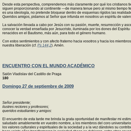
Desde esta perspectiva, comprendemos más claramente por qué los cristianos tie
siguen proporcionando al continente —de manera tenue pero al mismo tiempo fecu
es una ideología, no pretende bloquear dentro de esquemas rígidos las realidade
Queridos amigos, pidamos al Señor que infunda en nosotros un espíritu de valentí
La salvación llevada a cabo por Jesús con su pasión, muerte, resurrección y asc
conocer la verdad enseñada por Jesucristo, iluminada por los dones del Espíritu d
renacidos en el Bautismo, más aún, para todo el género humano.
Con estos sentimientos y con afecto fraterno hacia vosotros y hacia los miembr
nuestra liberación (cf.
Ps 144,2
). Amén.
ENCUENTRO CON EL MUNDO ACADÉMICO
Salón Vladislav del Castillo de Praga
180
Domingo 27 de septiembre de 2009
Señor presidente;
ilustres rectores y profesores;
queridos estudiantes y amigos:
El encuentro de esta tarde me brinda la grata oportunidad de manifestar mi esti
saludado amablemente en vuestro nombre, a los miembros del coro universitario po
los valores culturales y espirituales de la sociedad y a la vez dándoles su contri