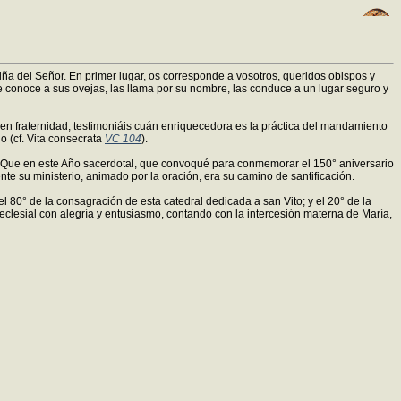
iña del Señor. En primer lugar, os corresponde a vosotros, queridos obispos y
e conoce a sus ovejas, las llama por su nombre, las conduce a un lugar seguro y
en fraternidad, testimoniáis cuán enriquecedora es la práctica del mandamiento
o (cf. Vita consecrata
VC 104
).
ral. Que en este Año sacerdotal, que convoqué para conmemorar el 150° aniversario
te su ministerio, animado por la oración, era su camino de santificación.
80° de la consagración de esta catedral dedicada a san Vito; y el 20° de la
clesial con alegría y entusiasmo, contando con la intercesión materna de María,