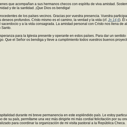
 jóvenes que acompañan a sus hermanos checos con espíritu de viva amistad. Soste
anidad y de la santidad. ¡Que Dios os bendiga!
ocedentes de los países vecinos. Gracias por vuestra presencia. Vuestra participac
s deseos profundos. Cristo mismo es el camino, la verdad y la vida (cf.
Jn 14,6
). É
 sacerdocio y a la vida consagrada. La amistad personal con Cristo nos llena de al
u Santo.
esperanza para la Iglesia presente y operante en estos países. Para dar un sentido
igo. Que el Señor os bendiga y lleve a cumplimiento todos vuestros buenos proyect
italidad durante mi breve permanencia en este espléndido país. Le estoy particul
ono de su país, permítame una vez más dirigirle mi más cordial felicitación por s
realizado para coordinar la organización de mi visita pastoral a la República Checa.