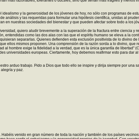
an más razonables, tolerantes o dúctiles, sino que serían más frágiles y menos in
l idealismo y la generosidad de los jóvenes de hoy, no sólo con programas de est
nálisis y las requeridas para formular una hipótesis científica, unidas al prudente
an en nuestras sociedades del bienestar y que pueden afectar sobre todo a los jó
ersidad, quiero aludir brevemente a la superación de la fractura entre ciencia y r
n, entendidas como las dos alas con las que el espíritu humano se eleva a la cont
quisieran separarlas. Quienes defienden esta exclusión positivista de lo divino de
que ellos mismos proponen. Una comprensión de la razón sorda a lo divino, que rel
dad al hombre exige la fidelidad a la verdad, que es la única garantía de libertad" 
andes universidades europeas. Ciertamente, hoy debemos reafirmar esto para dar al 
estro arduo trabajo. Pido a Dios que todo ello se inspire y dirija siempre por una
 alegría y paz.
ecto. Habéis venido en gran número de toda la nación y también de los países vecino