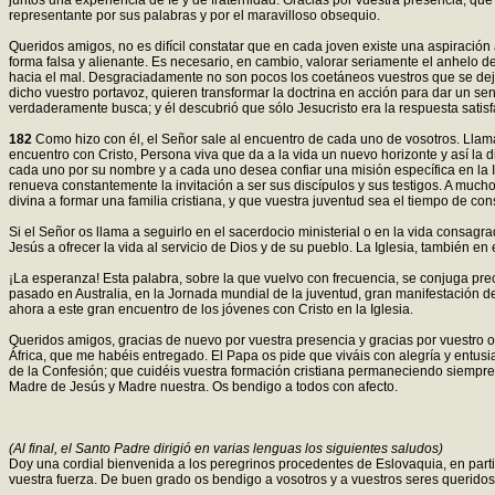
juntos una experiencia de fe y de fraternidad. Gracias por vuestra presencia, qu
representante por sus palabras y por el maravilloso obsequio.
Queridos amigos, no es difícil constatar que en cada joven existe una aspiració
forma falsa y alienante. Es necesario, en cambio, valorar seriamente el anhelo d
hacia el mal. Desgraciadamente no son pocos los coetáneos vuestros que se deja
dicho vuestro portavoz, quieren transformar la doctrina en acción para dar un sen
verdaderamente busca; y él descubrió que sólo Jesucristo era la respuesta satisfac
182
Como hizo con él, el Señor sale al encuentro de cada uno de vosotros. Llama 
encuentro con Cristo, Persona viva que da a la vida un nuevo horizonte y así la 
cada uno por su nombre y a cada uno desea confiar una misión específica en la I
renueva constantemente la invitación a ser sus discípulos y sus testigos. A mu
divina a formar una familia cristiana, y que vuestra juventud sea el tiempo de cons
Si el Señor os llama a seguirlo en el sacerdocio ministerial o en la vida consagr
Jesús a ofrecer la vida al servicio de Dios y de su pueblo. La Iglesia, también 
¡La esperanza! Esta palabra, sobre la que vuelvo con frecuencia, se conjuga pre
pasado en Australia, en la Jornada mundial de la juventud, gran manifestación de
ahora a este gran encuentro de los jóvenes con Cristo en la Iglesia.
Queridos amigos, gracias de nuevo por vuestra presencia y gracias por vuestro ob
África, que me habéis entregado. El Papa os pide que viváis con alegría y entusias
de la Confesión; que cuidéis vuestra formación cristiana permaneciendo siempre
Madre de Jesús y Madre nuestra. Os bendigo a todos con afecto.
(Al final, el Santo Padre dirigió en varias lenguas los siguientes saludos)
Doy una cordial bienvenida a los peregrinos procedentes de Eslovaquia, en parti
vuestra fuerza. De buen grado os bendigo a vosotros y a vuestros seres queridos