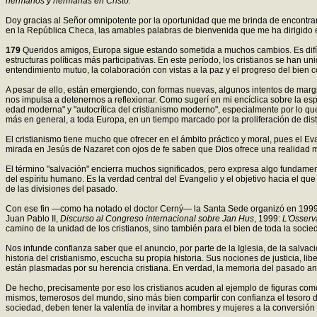
hermanos y hermanas en Cristo:
Doy gracias al Señor omnipotente por la oportunidad que me brinda de encontrarm
en la República Checa, las amables palabras de bienvenida que me ha dirigido 
179
Queridos amigos, Europa sigue estando sometida a muchos cambios. Es difíci
estructuras políticas más participativas. En este período, los cristianos se han 
entendimiento mutuo, la colaboración con vistas a la paz y el progreso del bien 
A pesar de ello, están emergiendo, con formas nuevas, algunos intentos de margin
nos impulsa a detenernos a reflexionar. Como sugerí en mi encíclica sobre la espe
edad moderna" y "autocrítica del cristianismo moderno", especialmente por lo qu
más en general, a toda Europa, en un tiempo marcado por la proliferación de di
El cristianismo tiene mucho que ofrecer en el ámbito práctico y moral, pues el 
mirada en Jesús de Nazaret con ojos de fe saben que Dios ofrece una realidad más
El término "salvación" encierra muchos significados, pero expresa algo fundame
del espíritu humano. Es la verdad central del Evangelio y el objetivo hacia el que 
de las divisiones del pasado.
Con ese fin —como ha notado el doctor Cerný— la Santa Sede organizó en 1999 un 
Juan Pablo II,
Discurso al Congreso internacional sobre Jan Hus
, 1999:
L'Osser
camino de la unidad de los cristianos, sino también para el bien de toda la soci
Nos infunde confianza saber que el anuncio, por parte de la Iglesia, de la salv
historia del cristianismo, escucha su propia historia. Sus nociones de justicia, li
están plasmadas por su herencia cristiana. En verdad, la memoria del pasado ani
De hecho, precisamente por eso los cristianos acuden al ejemplo de figuras como
mismos, temerosos del mundo, sino más bien compartir con confianza el tesoro d
sociedad, deben tener la valentía de invitar a hombres y mujeres a la conversión