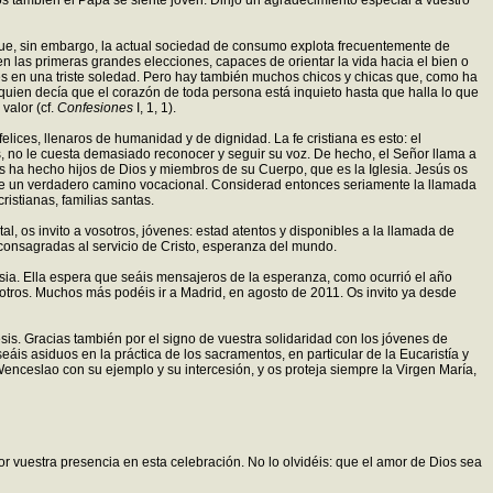
os también el Papa se siente joven. Dirijo un agradecimiento especial a vuestro
n que, sin embargo, la actual sociedad de consumo explota frecuentemente de
n las primeras grandes elecciones, capaces de orientar la vida hacia el bien o
és en una triste soledad. Pero hay también muchos chicos y chicas que, como ha
, quien decía que el corazón de toda persona está inquieto hasta que halla lo que
valor (cf.
Confesiones
I, 1, 1).
lices, llenaros de humanidad y de dignidad. La fe cristiana es esto: el
s, no le cuesta demasiado reconocer y seguir su voz. De hecho, el Señor llama a
s ha hecho hijos de Dios y miembros de su Cuerpo, que es la Iglesia. Jesús os
tuye un verdadero camino vocacional. Considerad entonces seriamente la llamada
ristianas, familias santas.
l, os invito a vosotros, jóvenes: estad atentos y disponibles a la llamada de
 consagradas al servicio de Cristo, esperanza del mundo.
esia. Ella espera que seáis mensajeros de la esperanza, como ocurrió el año
sotros. Muchos más podéis ir a Madrid, en agosto de 2011. Os invito ya desde
sis. Gracias también por el signo de vuestra solidaridad con los jóvenes de
eáis asiduos en la práctica de los sacramentos, en particular de la Eucaristía y
nceslao con su ejemplo y su intercesión, y os proteja siempre la Virgen María,
r vuestra presencia en esta celebración. No lo olvidéis: que el amor de Dios sea