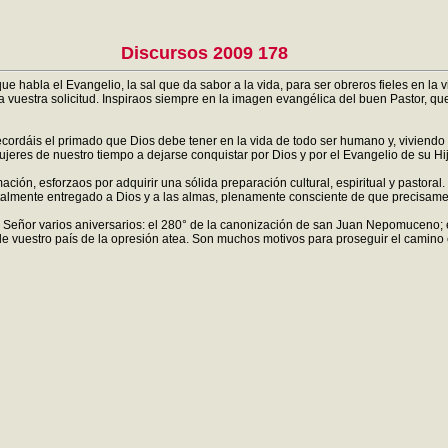
Discursos 2009 178
habla el Evangelio, la sal que da sabor a la vida, para ser obreros fieles en la v
a vuestra solicitud. Inspiraos siempre en la imagen evangélica del buen Pastor, qu
cordáis el primado que Dios debe tener en la vida de todo ser humano y, viviendo 
ujeres de nuestro tiempo a dejarse conquistar por Dios y por el Evangelio de su Hij
mación, esforzaos por adquirir una sólida preparación cultural, espiritual y pasto
 totalmente entregado a Dios y a las almas, plenamente consciente de que precisamen
eñor varios aniversarios: el 280° de la canonización de san Juan Nepomuceno; el 
e vuestro país de la opresión atea. Son muchos motivos para proseguir el camino e