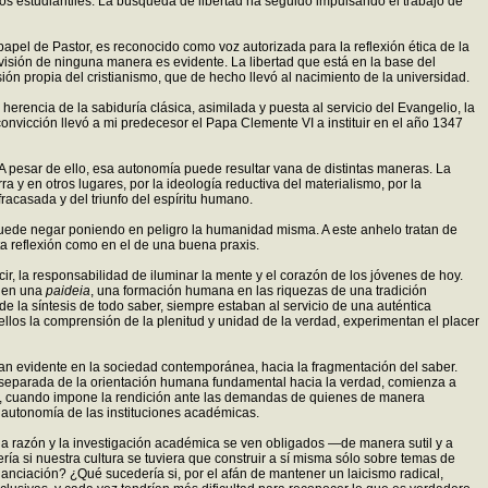
los estudiantiles. La búsqueda de libertad ha seguido impulsando el trabajo de
papel de Pastor, es reconocido como voz autorizada para la reflexión ética de la
 visión de ninguna manera es evidente. La libertad que está en la base del
ión propia del cristianismo, que de hecho llevó al nacimiento de la universidad.
erencia de la sabiduría clásica, asimilada y puesta al servicio del Evangelio, la
convicción llevó a mi predecesor el Papa Clemente VI a instituir en el año 1347
 A pesar de ello, esa autonomía puede resultar vana de distintas maneras. La
a y en otros lugares, por la ideología reductiva del materialismo, por la
racasada y del triunfo del espíritu humano.
puede negar poniendo en peligro la humanidad misma. A este anhelo tratan de
enta reflexión como en el de una buena praxis.
ir, la responsabilidad de iluminar la mente y el corazón de los jóvenes de hoy.
o en una
paideia
, una formación humana en las riquezas de una tradición
e la síntesis de todo saber, siempre estaban al servicio de una auténtica
llos la comprensión de la plenitud y unidad de la verdad, experimentan el placer
 tan evidente en la sociedad contemporánea, hacia la fragmentación del saber.
ez separada de la orientación humana fundamental hacia la verdad, comienza a
eza, cuando impone la rendición ante las demandas de quienes de manera
a autonomía de las instituciones académicas.
de la razón y la investigación académica se ven obligados —de manera sutil y a
ría si nuestra cultura se tuviera que construir a sí misma sólo sobre temas de
anciación? ¿Qué sucedería si, por el afán de mantener un laicismo radical,