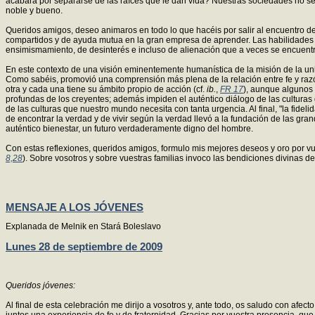
acabara por separarse de las raíces que le dan vida? Nuestras sociedades no serí
noble y bueno.
Queridos amigos, deseo animaros en todo lo que hacéis por salir al encuentro de
compartidos y de ayuda mutua en la gran empresa de aprender. Las habilidades de a
ensimismamiento, de desinterés e incluso de alienación que a veces se encuentr
En este contexto de una visión eminentemente humanística de la misión de la univ
Como sabéis, promovió una comprensión más plena de la relación entre fe y razó
otra y cada una tiene su ámbito propio de acción (cf.
ib.
,
FR 17
), aunque algunos 
profundas de los creyentes; además impiden el auténtico diálogo de las culturas 
de las culturas que nuestro mundo necesita con tanta urgencia. Al final, "la fideli
de encontrar la verdad y de vivir según la verdad llevó a la fundación de las gr
auténtico bienestar, un futuro verdaderamente digno del hombre.
Con estas reflexiones, queridos amigos, formulo mis mejores deseos y oro por vu
8,28
). Sobre vosotros y sobre vuestras familias invoco las bendiciones divinas de
MENSAJE A LOS JÓVENES
Explanada de Melnik en Stará Boleslavo
Lunes 28 de septiembre de 2009
Queridos jóvenes:
Al final de esta celebración me dirijo a vosotros y, ante todo, os saludo con af