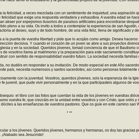
e me hace sentir el entusiasmo y la generosidad propios de la juventud. Con vosotr
n a la felicidad, a veces mezclada con un sentimiento de inquietud; una aspiració
e felicidad que exige una respuesta verdadera y exhaustiva. A vuestra edad se hace
n atraer por espejismos ilusorios de paraísos artificiales para encontrarse despu
tido pleno a su vida. Os invito a todos a contemplar la experiencia de san Agustín
toria al deseo, suyo y de todo hombre, de una vida feliz, llena de significado y de 
a la puerta de vuestra libertad y pide que lo acojáis como amigo. Desea haceros fe
dirección decisiva. Y cuando el corazón de un joven se abre a sus proyectos divino
glesia y en la sociedad. Queridos jóvenes, tomad conciencia de que el Bautismo o
chos de vosotros llama al matrimonio y la preparación para este sacramento consti
truir con sentido de responsabilidad vuestro futuro. La sociedad necesita familias c
ada, no dudéis en responder a su invitación. De modo especial en este Año sacerdota
en este país, necesita numerosos y santos sacerdotes, así como personas totalmente
cisamente con la juventud. Vosotros, queridos jóvenes, sois la esperanza de la Igl
 fe juvenil, que pude vivir personalmente y en la que participasteis algunos de vo
sequio: el libro con las fotos que cuentan la vida de los jóvenes en vuestras dióce
mo vuestra fe; que crezcáis en la unidad entre vosotros y con Cristo; que oréis y s
 dóciles a las enseñanzas de vuestros pastores. Que os guíe en este camino san We
* **
cular a los jóvenes. Queridos jóvenes, hermanos y hermanas, os doy las gracias po
. ¡Alabado sea Jesucristo!