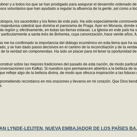
ner y a todos los que se han prodigado para asegurar el desarrollo ordenado de 
s voluntarios que han ayudado a regular la afluencia de la gente, así como a todo
ispos, los sacerdotes y los fieles de este país. Ha sido especialmente conmovedor,
a majestuosa catedral que domina el panorama de Praga. Ayer en Moravia, donde s
esta región y, efectivamente, en todas las tierras eslavas. La Iglesia en este país 
 particularmente a santa Inés de Bohemia, cuya canonización, hace veinte años, fu
 me ha confirmado la importancia del diálogo ecuménico en esta tierra que ha sufri
do, y se han dado pasos decisivos en el camino de la reconciliación y de la verdade
a verdad sin componendas. Ha sido un placer para mí tener la oportunidad de en
onstruir sobre las mejores tradiciones del pasado de esta nación, de modo particul
onversaciones con Kafka
). Si nuestros ojos permanecen abiertos a la belleza de l
refleje algo de la belleza divina, de modo que ofrezca inspiración a las futuras 
prometiendo recordaros en mis oraciones y llevaros en mi corazón. Que Dios bend
s.
AN LYNDE-LEIJTEN, NUEVA EMBAJADOR DE LOS PAÍSES BA