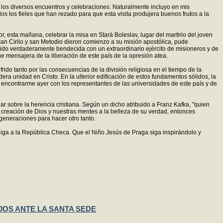
los diversos encuentros y celebraciones. Naturalmente incluyo en mis
s los fieles que han rezado para que esta visita produjera buenos frutos a la
 esta mañana, celebrar la misa en Stará Boleslav, lugar del martirio del joven
an Cirilo y san Metodio dieron comienzo a su misión apostólica, pude
ha sido verdaderamente bendecida con un extraordinario ejército de misioneros y de
e mensajera de la liberación de este país de la opresión atea.
do tanto por las consecuencias de la división religiosa en el tiempo de la
ra unidad en Cristo. En la ulterior edificación de estos fundamentos sólidos, la
contrarme ayer con los representantes de las universidades de este país y de
ar sobre la herencia cristiana. Según un dicho atribuido a Franz Kafka, "quien
a creación de Dios y nuestras mentes a la belleza de su verdad, entonces
generaciones para hacer otro tanto.
iga a la República Checa. Que el Niño Jesús de Praga siga inspirándolo y
JOS ANTE LA SANTA SEDE