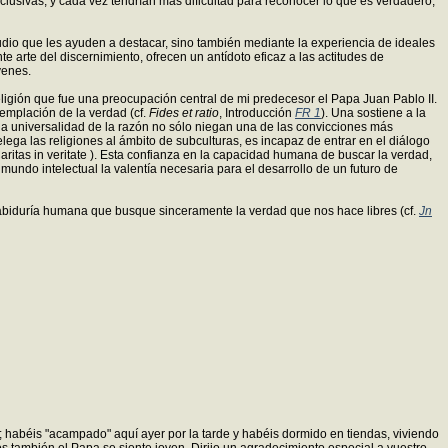
clusivas, y cada vez tendrían más dificultad para reconocer lo que es verdadero,
udio que les ayuden a destacar, sino también mediante la experiencia de ideales
 arte del discernimiento, ofrecen un antídoto eficaz a las actitudes de
venes.
eligión que fue una preocupación central de mi predecesor el Papa Juan Pablo II.
emplación de la verdad (cf.
Fides et ratio
, Introducción
FR 1
). Una sostiene a la
 la universalidad de la razón no sólo niegan una de las convicciones más
ega las religiones al ámbito de subculturas, es incapaz de entrar en el diálogo
(Caritas in veritate ). Esta confianza en la capacidad humana de buscar la verdad,
mundo intelectual la valentía necesaria para el desarrollo de un futuro de
 sabiduría humana que busque sinceramente la verdad que nos hace libres (cf.
Jn
s; habéis "acampado" aquí ayer por la tarde y habéis dormido en tiendas, viviendo