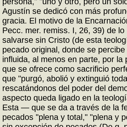
persona," "uno y otro, pero un solo
Agustín se dedicó con más profundi
gracia. El motivo de la Encarnaci
Pecc. mer. remiss. I, 26, 39) de 
salvarse sin Cristo (de esta teolo
pecado original, donde se percibe
influida, al menos en parte, por la
que se ofrece como sacrificio perf
que "purgó, abolió y extinguió tod
rescatándonos del poder del demoni
aspecto queda ligado en la teología
Esta — que se da a través de la f
pecados "plena y total," "plena y p
sin excepción de pecados (De g. pe