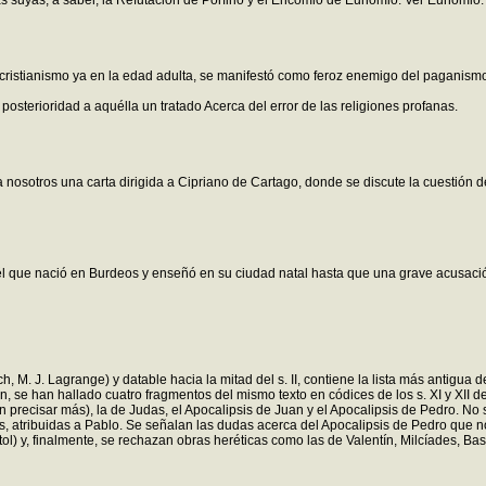
s suyas, a saber, la Refutación de Porfirio y el Encomio de Eunomio. Ver Eunomio.
al cristianismo ya en la edad adulta, se manifestó como feroz enemigo del paganismo 
osterioridad a aquélla un tratado Acerca del error de las religiones profanas.
osotros una carta dirigida a Cipriano de Cartago, donde se discute la cuestión del 
e él que nació en Burdeos y enseñó en su ciudad natal hasta que una grave acusaci
ch, M. J. Lagrange) y datable hacia la mitad del s. II, contiene la lista más antigu
n, se han hallado cuatro fragmentos del mismo texto en códices de los s. XI y XII d
n precisar más), la de Judas, el Apocalipsis de Juan y el Apocalipsis de Pedro. No 
os, atribuidas a Pablo. Se señalan las dudas acerca del Apocalipsis de Pedro que no
ol) y, finalmente, se rechazan obras heréticas como las de Valentín, Milcíades, Bas