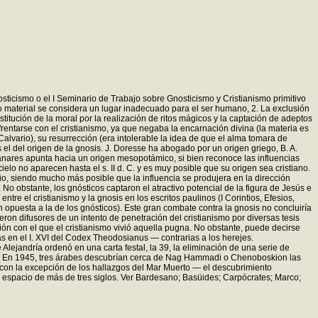
osticismo o el I Seminario de Trabajo sobre Gnosticismo y Cristianismo primitivo
do material se considera un lugar inadecuado para el ser humano, 2. La exclusión
itución de la moral por la realización de ritos mágicos y la captación de adeptos
frentarse con el cristianismo, ya que negaba la encarnación divina (la materia es
 Calvario), su resurrección (era intolerable la idea de que el alma tomara de
 el del origen de la gnosis. J. Doresse ha abogado por un origen griego, B. A.
zanares apunta hacia un origen mesopotámico, si bien reconoce las influencias
lo no aparecen hasta el s. II d. C. y es muy posible que su origen sea cristiano.
rio, siendo mucho más posible que la influencia se produjera en la dirección
 obstante, los gnósticos captaron el atractivo potencial de la figura de Jesús e
re el cristianismo y la gnosis en los escritos paulinos (I Corintios, Efesios,
n opuesta a la de los gnósticos). Este gran combate contra la gnosis no concluiría
ron difusores de un intento de penetración del cristianismo por diversas tesis
ión con el que el cristianismo vivió aquella pugna. No obstante, puede decirse
s en el I. XVI del Codex Theodosianus — contrarias a los herejes.
Alejandría ordenó en una carta festal, la 39, la eliminación de una serie de
las. En 1945, tres árabes descubrían cerca de Nag Hammadi o Chenoboskion las
á con la excepción de los hallazgos del Mar Muerto — el descubrimiento
 espacio de más de tres siglos. Ver Bardesano; Basüides; Carpócrates; Marco;