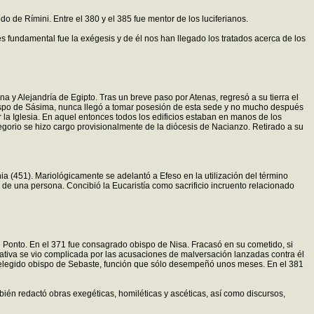
odo de Rímini. Entre el 380 y el 385 fue mentor de los luciferianos.
és fundamental fue la exégesis y de él nos han llegado los tratados acerca de los
a y Alejandría de Egipto. Tras un breve paso por Atenas, regresó a su tierra el
bispo de Sásima, nunca llegó a tomar posesión de esta sede y no mucho después
 la Iglesia. En aquel entonces todos los edificios estaban en manos de los
regorio se hizo cargo provisionalmente de la diócesis de Nacianzo. Retirado a su
a (451). Mariológicamente se adelantó a Efeso en la utilización del término
 de una persona. Concibió la Eucaristía como sacrificio incruento relacionado
del Ponto. En el 371 fue consagrado obispo de Nisa. Fracasó en su cometido, si
strativa se vio complicada por las acusaciones de malversación lanzadas contra él
fue elegido obispo de Sebaste, función que sólo desempeñó unos meses. En el 381
bién redactó obras exegéticas, homiléticas y ascéticas, así como discursos,