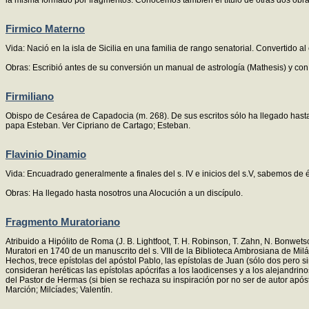
la misma formado por fragmentos. Conocemos también el título de otras dos obra
Firmico Materno
Vida: Nació en la isla de Sicilia en una familia de rango senatorial. Convertido 
Obras: Escribió antes de su conversión un manual de astrología (Mathesis) y con p
Firmiliano
Obispo de Cesárea de Capadocia (m. 268). De sus escritos sólo ha llegado hasta n
papa Esteban. Ver Cipriano de Cartago; Esteban.
Flavinio Dinamio
Vida: Encuadrado generalmente a finales del s. IV e inicios del s.V, sabemos d
Obras: Ha llegado hasta nosotros una Alocución a un discípulo.
Fragmento Muratoriano
Atribuido a Hipólito de Roma (J. B. Lightfoot, T. H. Robinson, T. Zahn, N. Bonwets
Muratori en 1740 de un manuscrito del s. VIII de la Biblioteca Ambrosiana de Milá
Hechos, trece epístolas del apóstol Pablo, las epístolas de Juan (sólo dos pero si
consideran heréticas las epístolas apócrifas a los laodicenses y a los alejandrin
del Pastor de Hermas (si bien se rechaza su inspiración por no ser de autor apóst
Marción; Milcíades; Valentín.