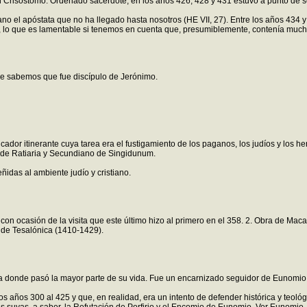
 Crisóstomo. Ordenado sacerdote, en los años 426, 428 y 431 estuvo a punto de se
no el apóstata que no ha llegado hasta nosotros (HE VII, 27). Entre los años 434 y
, lo que es lamentable si tenemos en cuenta que, presumiblemente, contenía muc
ue sabemos que fue discípulo de Jerónimo.
dicador itinerante cuya tarea era el fustigamiento de los paganos, los judíos y los 
o de Ratiaria y Secundiano de Singidunum.
ñidas al ambiente judío y cristiano.
 con ocasión de la visita que este último hizo al primero en el 358. 2. Obra de Ma
 de Tesalónica (1410-1429).
pla donde pasó la mayor parte de su vida. Fue un encarnizado seguidor de Eunomio
los años 300 al 425 y que, en realidad, era un intento de defender histórica y teol