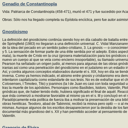
Genadio de Constantinopla
Vida: Patriarca de Constantinopla (458-471), murió el 471 y fue sucedido por Aca
Obras: Sólo nos ha llegado completa su Epístola encíclica, pero fue autor asimis
Gnosticismo
La definición del gnosticismo continúa siendo hoy en día caballo de batalla entr
de Springfield (1983) no llegaran a una definición universal. C. Vidal Manzanare
de la idea del pecado en un sentido judeo-cristiano, 3. La gnosis — o conocimien
y 5. La sensación de formar parte de una élite sentida por el adepto. Estos aspec
mala), la muerte de Cristo en la cruz (grosera materialización para los gnósticos c
nuevo un cuerpo al que se veía como encierro insoportable), su llamado universal 
Pearson ha señalado un origen judío, al menos para algunas de las obras gnóstic
iranias así como una penetración del gnosticismo en el judaísmo en un estadio inc
Así, y contra algunos conceptos elaborados durante el s. XIX, hoy en día se tiend
inversa. Como ya hemos indicado, el abismo entre gnosis y cristianismo era dema
intentaron capitalizarla como estandarte de sus tesis. No es de extrañar que el ch
Colosenses, I Timoteo, Tito) y joaninos (la I de Juan es casi con toda seguridad 
tras la muerte de los apóstoles. Personajes como Basílides, Isidoro, Valentín, P
gnósticas que, de haber tenido éxito, hubiera significado el final de aquél. Rea
que ésta comenzó a mostrarse favorable al mismo ya en el s. III y concluyó en e
Paradójicamente esta política de fuerza iba a motivar la preservación de una bibl
obras heréticas. Teodoro, abad de Tabinnisi, recibió la misiva pero optó — o a
mismas. Aunque algunos de los escritos desaparecieron por la desidia de los fam
documental más grandioso del s. XX y han permitido acceder al pensamiento de u
Valentín.
Gregorio de Elvira