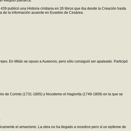
r elegido patriarca.
 439 publicó una Historia cristiana en 26 libros que iba desde la Creación hasta
ha de la información ausente en Eusebio de Cesárea.
herejes. En Milán se opuso a Auxencio, pero sólo consiguió ser apaleado. Participó
cario de Corinto (1731-1805) y Nicodemo el Hagiorita (1749-1809) en la que se
.
ógicamente el arrianismo. La obra no ha llegado a nosotros pero sí un epítome de