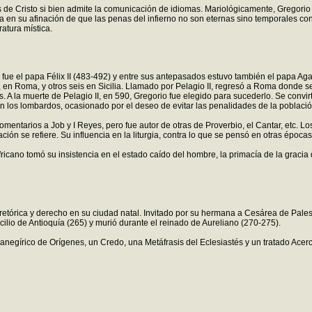
s de Cristo si bien admite la comunicación de idiomas. Mariológicamente, Gregorio e
ta en su afinación de que las penas del infierno no son eternas sino temporales con
ratura mística.
o fue el papa Félix II (483-492) y entre sus antepasados estuvo también el papa A
, en Roma, y otros seis en Sicilia. Llamado por Pelagio II, regresó a Roma donde 
s. A la muerte de Pelagio II, en 590, Gregorio fue elegido para sucederlo. Se convir
con los lombardos, ocasionado por el deseo de evitar las penalidades de la població
ntarios a Job y I Reyes, pero fue autor de otras de Proverbio, el Cantar, etc. Los 
ión se refiere. Su influencia en la liturgia, contra lo que se pensó en otras épocas
ricano tomó su insistencia en el estado caído del hombre, la primacía de la gracia 
etórica y derecho en su ciudad natal. Invitado por su hermana a Cesárea de Palesti
lio de Antioquía (265) y murió durante el reinado de Aureliano (270-275).
negírico de Orígenes, un Credo, una Metáfrasis del Eclesiastés y un tratado Acerca