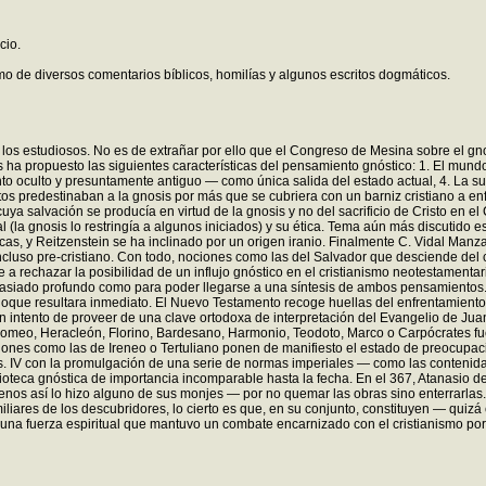
cio.
mo de diversos comentarios bíblicos, homilías y algunos escritos dogmáticos.
e los estudiosos. No es de extrañar por ello que el Congreso de Mesina sobre el gn
s ha propuesto las siguientes características del pensamiento gnóstico: 1. El mun
to oculto y presuntamente antiguo — como única salida del estado actual, 4. La sust
tos predestinaban a la gnosis por más que se cubriera con un barniz cristiano a en
uya salvación se producía en virtud de la gnosis y no del sacrificio de Cristo en el
(la gnosis lo restringía a algunos iniciados) y su ética. Tema aún más discutido es
as, y Reitzenstein se ha inclinado por un origen iranio. Finalmente C. Vidal Man
luso pre-cristiano. Con todo, nociones como las del Salvador que desciende del cie
e a rechazar la posibilidad de un influjo gnóstico en el cristianismo neotestamenta
siado profundo como para poder llegarse a una síntesis de ambos pensamientos. No
oque resultara inmediato. El Nuevo Testamento recoge huellas del enfrentamiento ent
un intento de proveer de una clave ortodoxa de interpretación del Evangelio de Jua
tolomeo, Heracleón, Florino, Bardesano, Harmonio, Teodoto, Marco o Carpócrates fue
cciones como las de Ireneo o Tertuliano ponen de manifiesto el estado de preocupac
l s. IV con la promulgación de una serie de normas imperiales — como las contenida
ioteca gnóstica de importancia incomparable hasta la fecha. En el 367, Atanasio de 
l menos así lo hizo alguno de sus monjes — por no quemar las obras sino enterrar
iliares de los descubridores, lo cierto es que, en su conjunto, constituyen — quiz
na fuerza espiritual que mantuvo un combate encarnizado con el cristianismo por