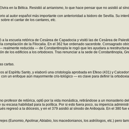
 Elvira en la Bética. Resistió al arrianismo, lo que hace pensar que no asistió al sín
io al autor español más importante con anterioridad a Isidoro de Sevilla. Su inter
sobre el cantar de los cantares, etc.
 a la escuela retórica de Cesárea de Capadocia y visitó las de Cesárea de Palestin
la compilación de la Filocalia. En el 362 fue ordenado sacerdote. Consagrado o
 — realmente reducida — de Constantinopla le rogó que les ayudara a reestructurar
ión de los edificios a los ortodoxos. Tras renunciar a la sede de Constantinopla, G
s cartas.
s al Espíritu Santo, y elaboró una cristología aprobada en Efeso (431) y Calcedoni
 con un enfoque aún mayormente cris-tológico — es clave para definir la ortodoxia
omo profesor de retórica, optó por la vida monástica, retirándose a un monasterio 
e su escasa habilidad para la política. Por si esto fuera poco, su impericia admini
és regresó a la diócesis, y en el 379 asistió al sínodo de Antioquía. En el 380 
rejes (Eunomio, Apolinar, Ablabio, los macedonianos, los astrólogos, etc.) pero tam