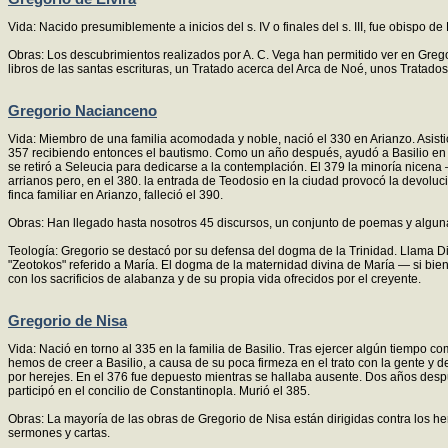
Vida: Nacido presumiblemente a inicios del s. IV o finales del s. III, fue obispo de
Obras: Los descubrimientos realizados por A. C. Vega han permitido ver en Gregor
libros de las santas escrituras, un Tratado acerca del Arca de Noé, unos Tratados 
Gregorio Nacianceno
Vida: Miembro de una familia acomodada y noble, nació el 330 en Arianzo. Asistió
357 recibiendo entonces el bautismo. Como un año después, ayudó a Basilio en 
se retiró a Seleucia para dedicarse a la contemplación. El 379 la minoría nicena
arrianos pero, en el 380. la entrada de Teodosio en la ciudad provocó la devoluc
finca familiar en Arianzo, falleció el 390.
Obras: Han llegado hasta nosotros 45 discursos, un conjunto de poemas y alguna
Teología: Gregorio se destacó por su defensa del dogma de la Trinidad. Llama Dio
"Zeotokos" referido a María. El dogma de la maternidad divina de María — si bien
con los sacrificios de alabanza y de su propia vida ofrecidos por el creyente.
Gregorio de Nisa
Vida: Nació en torno al 335 en la familia de Basilio. Tras ejercer algún tiempo c
hemos de creer a Basilio, a causa de su poca firmeza en el trato con la gente y d
por herejes. En el 376 fue depuesto mientras se hallaba ausente. Dos años despu
participó en el concilio de Constantinopla. Murió el 385.
Obras: La mayoría de las obras de Gregorio de Nisa están dirigidas contra los he
sermones y cartas.