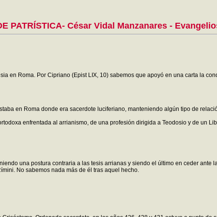
 PATRÍSTICA- César Vidal Manzanares - Evangelio
glesia en Roma. Por Cipriano (Epist LIX, 10) sabemos que apoyó en una carta la c
taba en Roma donde era sacerdote luciferiano, manteniendo algún tipo de relació
ortodoxa enfrentada al arrianismo, de una profesión dirigida a Teodosio y de un Li
iendo una postura contraria a las tesis arrianas y siendo el último en ceder ante l
Rímini. No sabemos nada más de él tras aquel hecho.