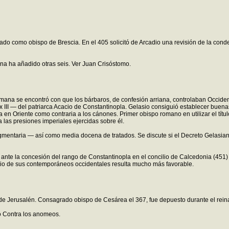
do como obispo de Brescia. En el 405 solicitó de Arcadio una revisión de la cond
rna ha añadido otras seis. Ver Juan Crisóstomo.
ana se encontró con que los bárbaros, de confesión arriana, controlaban Occidente
II — del patriarca Acacio de Constantinopla. Gelasio consiguió establecer buenas
 en Oriente como contraria a los cánones. Primer obispo romano en utilizar el títu
 las presiones imperiales ejercidas sobre él.
gmentaria — así como media docena de tratados. Se discute si el Decreto Gelasiano
 ante la concesión del rango de Constantinopla en el concilio de Calcedonia (45
monio de sus contemporáneos occidentales resulta mucho más favorable.
e Jerusalén. Consagrado obispo de Cesárea el 367, fue depuesto durante el reina
do Contra los anomeos.