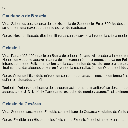
G
Gaudencio de Brescia
Vida: Sabemos poco acerca de la existencia de Gaudencio. En el 390 fue designa
su sede en una nave que a punto estuvo de naufragar.
Obras: Nos han llegado diez homilías pascuales suyas, a las que la crítica mode
Gelasio I
Vida: Papa (492-496), nació en Roma de origen africano. Al acceder a la sede rom
Henoticon y que se agravó a causa de la excomunión — pronunciada ya por Félix I
intransigente que Félix en relación con la excomunión de Acacio, que era juzgada
finalmente a dar algunos pasos en favor de la reconciliación con Oriente debido a
Obras: Autor prolífico, dejó más de un centenar de cartas — muchas en forma fra
están relacionados con él.
Teología: Defensor a ultranza de la supremacía romana, manifestó su desagrado
autores como J. D. N. Kelly ("arrogante, estrecho de mente y áspero"), el testi
Gelasio de Cesárea
Vida: Segundo sucesor de Eusebio como obispo de Cesárea y sobrino de Cirilo d
Obras: Escribió una Historia eclesiástica, una Exposición del símbolo y un trata