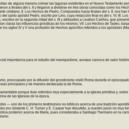
ndían de alguna manera colmar las lagunas existentes en el Nuevo Testamento pero, 
ieron a finales del s. II y llegaron a dividirse en tres obras conocidas como los He
el arte cristiano; II. Los Hechos de Pedro. Compuestos hacia finales del s. II, nos
del santo apóstol Pedro, escrito por Lino, cuya redacción final es del s. VI; III. Los
s, escritos en la segunda mitad del s. III y atribuidos a Leukios Cariños, que pres
. Son claras las influencias gnósticas de los mismos; VII. Los Hechos de Tadeo, ba
e los siglos IV y V una profusión de Hechos apócrifos referidos a los apóstoles (Mat
cial importancia para el estudio del maniqueísmo, aunque carezca de valor históri
ismo, preocupado por la difusión del gnosticismo visitó Roma durante el episcopado
lesias principales y de manera destacada la de Roma.
lamentable porque iban referidos muy especialmente a la iglesia primitiva y, sobre
rina de las Iglesias de la época.
o — uno de los primeros testimonios no-bíblicos acerca de una tradición apostólic
oles (no obstante C. H. Turner y E. Caspar han discutido, a nuestro juicio no muy
lica posterior acerca de María, pues consideraba a Santiago "hermano en la carn
nismo.