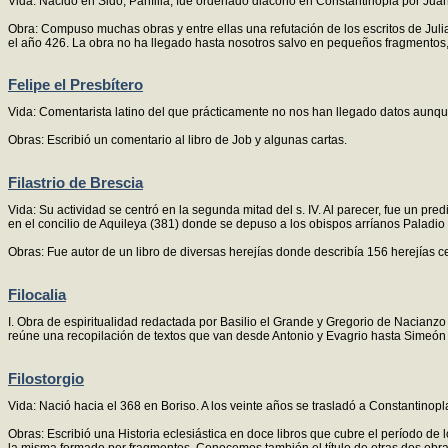
Vida: Nacido en Sido, Panfilia, fue ordenado diácono en Constantinopla por Juan
Obra: Compuso muchas obras y entre ellas una refutación de los escritos de Julia
el año 426. La obra no ha llegado hasta nosotros salvo en pequeños fragmentos
Felipe el Presbítero
Vida: Comentarista latino del que prácticamente no nos han llegado datos aunq
Obras: Escribió un comentario al libro de Job y algunas cartas.
Filastrio de Brescia
Vida: Su actividad se centró en la segunda mitad del s. IV. Al parecer, fue un pre
en el concilio de Aquileya (381) donde se depuso a los obispos arríanos Paladi
Obras: Fue autor de un libro de diversas herejías donde describía 156 herejías ce
Filocalia
I. Obra de espiritualidad redactada por Basilio el Grande y Gregorio de Nacianzo
reúne una recopilación de textos que van desde Antonio y Evagrio hasta Simeón
Filostorgio
Vida: Nació hacia el 368 en Boriso. A los veinte años se trasladó a Constantino
Obras: Escribió una Historia eclesiástica en doce libros que cubre el período de 