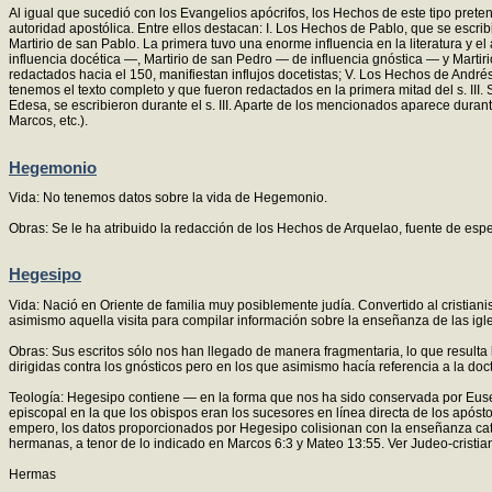
Al igual que sucedió con los Evangelios apócrifos, los Hechos de este tipo prete
autoridad apostólica. Entre ellos destacan: I. Los Hechos de Pablo, que se escrib
Martirio de san Pablo. La primera tuvo una enorme influencia en la literatura y 
influencia docética —, Martirio de san Pedro — de influencia gnóstica — y Martirio 
redactados hacia el 150, manifiestan influjos docetistas; V. Los Hechos de André
tenemos el texto completo y que fueron redactados en la primera mitad del s. III
Edesa, se escribieron durante el s. III. Aparte de los mencionados aparece durant
Marcos, etc.).
Hegemonio
Vida: No tenemos datos sobre la vida de Hegemonio.
Obras: Se le ha atribuido la redacción de los Hechos de Arquelao, fuente de espe
Hegesipo
Vida: Nació en Oriente de familia muy posiblemente judía. Convertido al cristian
asimismo aquella visita para compilar información sobre la enseñanza de las ig
Obras: Sus escritos sólo nos han llegado de manera fragmentaria, lo que resulta 
dirigidas contra los gnósticos pero en los que asimismo hacía referencia a la doct
Teología: Hegesipo contiene — en la forma que nos ha sido conservada por Eusebi
episcopal en la que los obispos eran los sucesores en línea directa de los apóst
empero, los datos proporcionados por Hegesipo colisionan con la enseñanza cató
hermanas, a tenor de lo indicado en Marcos 6:3 y Mateo 13:55. Ver Judeo-cristia
Hermas