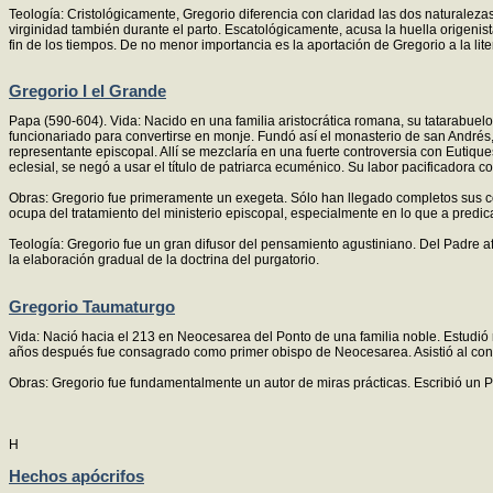
Teología: Cristológicamente, Gregorio diferencia con claridad las dos naturaleza
virginidad también durante el parto. Escatológicamente, acusa la huella origenis
fin de los tiempos. De no menor importancia es la aportación de Gregorio a la lite
Gregorio I el Grande
Papa (590-604). Vida: Nacido en una familia aristocrática romana, su tatarabuel
funcionariado para convertirse en monje. Fundó así el monasterio de san Andrés
representante episcopal. Allí se mezclaría en una fuerte controversia con Eutique
eclesial, se negó a usar el título de patriarca ecuménico. Su labor pacificadora 
Obras: Gregorio fue primeramente un exegeta. Sólo han llegado completos sus come
ocupa del tratamiento del ministerio episcopal, especialmente en lo que a predicac
Teología: Gregorio fue un gran difusor del pensamiento agustiniano. Del Padre af
la elaboración gradual de la doctrina del purgatorio.
Gregorio Taumaturgo
Vida: Nació hacia el 213 en Neocesarea del Ponto de una familia noble. Estudió r
años después fue consagrado como primer obispo de Neocesarea. Asistió al conci
Obras: Gregorio fue fundamentalmente un autor de miras prácticas. Escribió un Pa
H
Hechos apócrifos