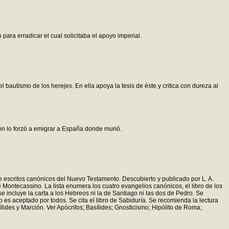
para erradicar el cual solicitaba el apoyo imperial.
bautismo de los herejes. En ella apoya la tesis de éste y critica con dureza al
ón lo forzó a emigrar a España donde murió.
a de escritos canónicos del Nuevo Testamento. Descubierto y publicado por L. A.
e Montecassino. La lista enumera los cuatro evangelios canónicos, el libro de los
se incluye la carta a los Hebreos ni la de Santiago ni las dos de Pedro. Se
 es aceptado por todos. Se cita el libro de Sabiduría. Se recomienda la lectura
ílides y Marción. Ver Apócrifos; Basílides; Gnosticismo; Hipólito de Roma;