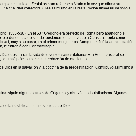
mplea el título de Zeotokos para referirse a María a la vez que afirma su
 una finalidad correctora. Cree asimismo en la restauración universal de todo al
gapito I (535-536). En el 537 Gregorio era prefecto de Roma pero abandonó el
se le ordenó diácono siendo, posteriormente, enviado a Constantinopla como
tió así, muy a su pesar, en el primer monje papa. Aunque unificó la administración
n, le enfrentó con Constantinopla.
Diálogos narran la vida de diversos santos italianos y la Regla pastoral se
, se limitó prácticamente a la redacción de oraciones.
de Dios en la salvación y la doctrina de la predestinación. Contribuyó asimismo a
na, siguió algunos cursos de Orígenes, y abrazó allí el cristianismo. Algunos
 de la pasibilidad e impasibilidad de Dios.