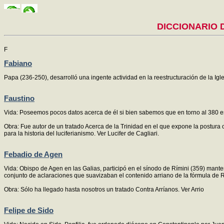
DICCIONARIO DE
F
Fabiano
Papa (236-250), desarrolló una ingente actividad en la reestructuración de la I
Faustino
Vida: Poseemos pocos datos acerca de él si bien sabemos que en torno al 380 es
Obra: Fue autor de un tratado Acerca de la Trinidad en el que expone la postura 
para la historia del luciferianismo. Ver Lucifer de Cagliari.
Febadio de Agen
Vida: Obispo de Agen en las Galias, participó en el sínodo de Rímini (359) manten
conjunto de aclaraciones que suavizaban el contenido arriano de la fórmula de 
Obra: Sólo ha llegado hasta nosotros un tratado Contra Arríanos. Ver Arrio
Felipe de Sido