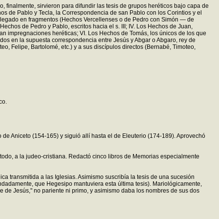
finalmente, sirvieron para difundir las tesis de grupos heréticos bajo capa de
chos de Pablo y Tecla, la Correspondencia de san Pablo con los Corintios y el
 han llegado en fragmentos (Hechos Vercellenses o de Pedro con Simón — de
 Hechos de Pedro y Pablo, escritos hacia el s. III; IV. Los Hechos de Juan,
entan impregnaciones heréticas; VI. Los Hechos de Tomás, los únicos de los que
sados en la supuesta correspondencia entre Jesús y Abgar o Abgaro, rey de
eo, Felipe, Bartolomé, etc.) y a sus discípulos directos (Bernabé, Timoteo,
co.
 de Aniceto (154-165) y siguió allí hasta el de Eleuterio (174-189). Aprovechó
 todo, a la judeo-cristiana. Redactó cinco libros de Memorias especialmente
a transmitida a las Iglesias. Asimismo suscribía la tesis de una sucesión
 fundadamente, que Hegesipo mantuviera esta última tesis). Mariológicamente,
e de Jesús," no pariente ni primo, y asimismo daba los nombres de sus dos