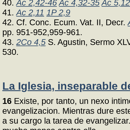
40.
Ac 2,42-46
Ac 4,32-35
Ac 5,12
41.
Ac 2,11
1P 2,9
42. Cf. Conc. Ecum. Vat. II, Decr.
pp. 951-952,959-961.
43.
2Co 4,5
S. Agustin, Sermo XLV
530.
La Iglesia, inseparable d
16
Existe, por tanto, un nexo intimo
evangelizacion. Mientras dure este 
a su cargo la tarea de evangelizar