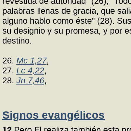
revestida de autoridad" (26); "Tod
palabras llenas de gracia, que sal
alguno hablo como éste" (28). Sus
su designio y su promesa, y por 
destino.
26.
Mc 1,27
,
27.
Lc 4,22
,
28.
Jn 7,46
,
Signos evangélicos
12
Pero El realiza también esta p