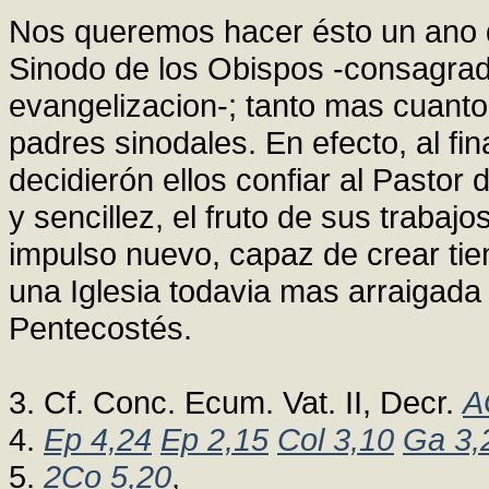
Nos queremos hacer ésto un ano d
Sinodo de los Obispos -consagrad
evangelizacion-; tanto mas cuanto
padres sinodales. En efecto, al f
decidierón ellos confiar al Pastor 
y sencillez, el fruto de sus traba
impulso nuevo, capaz de crear ti
una Iglesia todavia mas arraigada
Pentecostés.
3. Cf. Conc. Ecum. Vat. II, Decr.
A
4.
Ep 4,24
Ep 2,15
Col 3,10
Ga 3,
5.
2Co 5,20
,