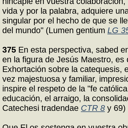
hincapié en vuestra colaboración, 
vida y por la palabra, adquiere una
singular por el hecho de que se l
del mundo" (Lumen gentium
LG 3
375
En esta perspectiva, sabed en
en la figura de Jesús Maestro, es 
Exhortación sobre la catequesis, 
vez majestuosa y familiar, impresi
inspire el respeto de la "fe católic
educación, el arraigo, la consolidac
Catechesi tradendae
CTR 8
y 69)
Que El os sostenga en vuestra obr