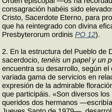
Orden episcopal —os ha recordado 
consagración habéis sido elevados
Cristo, Sacerdote Eterno, para pr
que ha reintegrado con divina efic
Presbyterorum ordinis
PO 12
).
2. En la estructura del Pueblo de
sacerdocio,
tenéis un papel y un p
encuentra su desarrollo, según el 
variada gama de servicios en rela
expresión de la admirable floració
que participáis. «Son diversos los
queridos dos hermanos —escribía 
Jueves Santo de 1979—, desarroll