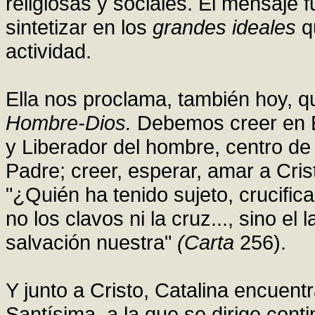
religiosas y sociales. El mensaje
sintetizar en los
grandes ideales
q
actividad.
Ella nos proclama, también hoy, q
Hombre-Dios.
Debemos creer en El
y Liberador del hombre, centro de 
Padre; creer, esperar, amar a Cri
"¿Quién ha tenido sujeto, crucific
no los clavos ni la cruz..., sino el
salvación nuestra"
(Carta
256).
Y junto a Cristo, Catalina encuen
Santísima, a la que se dirige cont