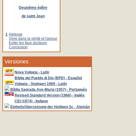
Deuxième épître
de saint Jean
1
Adresse
Vivre dans la vérité et l'amour
Eviter les faux docteurs
Conclusion
Versiones
Nova Vulgata - Latín
Biblia del Pueblo di Dio (BPD) - Español
Vulgata - Stuttgart 1969 - Latín
Bíblia Sagrada Ave-Maria (1957) - Portugués
Revised Standard Version (1966) - Inglés
CEI (1974) - Italiano
EinheitsÜbersetzung der Heiligen Sc - Alemán