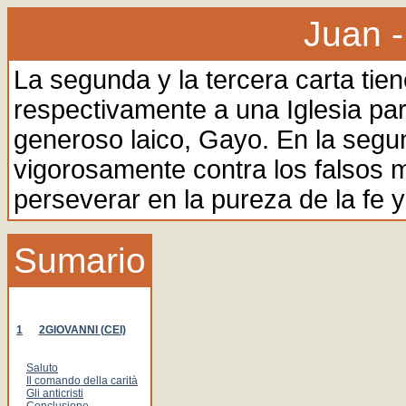
Juan -
La segunda y la tercera carta tien
respectivamente a una Iglesia par
generoso laico, Gayo. En la segu
vigorosamente contra los falsos m
perseverar en la pureza de la fe y
Sumario
1
2GIOVANNI (CEI)
Saluto
Il comando della carità
Gli anticristi