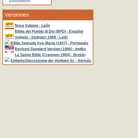
Conclusione
Versiones
Nova Vulgata - Latín
Biblia del Pueblo di Dio (BPD) - Español
Vulgata - Stuttgart 1969 - Latín
Bíblia Sagrada Ave-Maria (1957) - Portugués
Revised Standard Version (1966) - Inglés
La Sainte Bible (Crampon 1904) - Bretón
EinheitsÜbersetzung der Heiligen Sc - Alemán