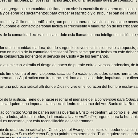
 vuestras naciones. En vuestras manos deposito una necesaria tarea de
comunión
y
de congregar a la comunidad cristiana para vivir la eucaristía de manera que sea la 
y celebrar los sacramentos; para ofrecer el sacrificio y distribuir el pan de la vida.
nible y fácilmente identificable, aun por su manera de vestir; todos los que necesi
ón, donde el contacto personal facilita el crecimiento y maduración de los cristiano
de la comunidad eclesial, el sacerdote esta llamado a una inteligente misión de
edor una comunidad madura, donde surgen los diversos ministerios de catequesis, 
evo en medio de la comunidad cristiana! Permitidme que os insista en este deber 
da consagrada por entero al servicio de Cristo y de los hermanos.
 asumir con valentía el riesgo de hacer de puente entre diversas tendencias, de fo
do firme contra el error,
no puede estar contra nadie
, pues todos somos hermanos 
sus hermanos. Aquí radica con frecuencia el drama del sacerdote, impulsado por div
 una pobreza radical allí donde Dios no vive en el corazón del hombre esclavizado 
or de la justicia. Tiene que hacer resonar el mensaje de la
conversión para todos
,
dotes adquiere una importancia especial dentro del marco del Ano Santo de la Rede
ad conmigo: “Abrid de par en par las puertas a Cristo Redentor”. Es como si el Se
para todos, abierta a todos; la llamada a la
reconciliación
, urgente para la humanid
 si es necesario, por esta reconciliación de los hermanos.
onio de una opción radical por Cristo y por el Evangelio consiste en poder decir co
).
Vivir para El es vivir como El
, y su palabra es perentoria: “El que quiere ser el p