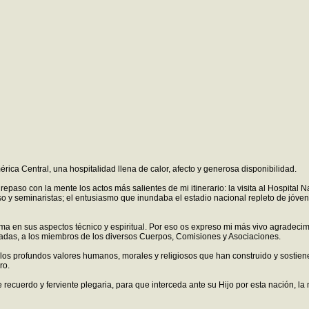
ica Central, una hospitalidad llena de calor, afecto y generosa disponibilidad.
epaso con la mente los actos más salientes de mi itinerario: la visita al Hospital 
ioso y seminaristas; el entusiasmo que inundaba el estadio nacional repleto de jóve
a en sus aspectos técnico y espiritual. Por eso os expreso mi más vivo agradecimi
gradas, a los miembros de los diversos Cuerpos, Comisiones y Asociaciones.
los profundos valores humanos, morales y religiosos que han construido y sostie
ro.
e recuerdo y ferviente plegaria, para que interceda ante su Hijo por esta nación, 