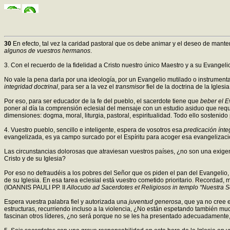
30
En efecto, tal vez la caridad pastoral que os debe animar y el deseo de mante
algunos de vuestros hermanos
.
3. Con el recuerdo de la fidelidad a Cristo nuestro único Maestro y a su Evangelio,
No vale la pena darla por una ideología, por un Evangelio mutilado o instrumentali
integridad doctrinal
, para ser a la vez el
transmisor
fiel de la doctrina de la Igles
Por eso, para ser educador de la fe del pueblo, el sacerdote tiene que
beber el E
poner al día la comprensión eclesial del mensaje con un estudio asiduo que requ
dimensiones: dogma, moral, liturgia, pastoral, espiritualidad. Todo ello sostenido 
4. Vuestro pueblo, sencillo e inteligente, espera de vosotros esa
predicación ínteg
evangelizada, es ya campo surcado por el Espíritu para acoger esa evangelizaci
Las circunstancias dolorosas que atraviesan vuestros países, ¿no son una exige
Cristo y de su Iglesia?
Por eso no defraudéis a los pobres del Señor que os piden el pan del Evangelio,
de su Iglesia. En esa tarea eclesial está vuestro cometido prioritario. Recordad,
(IOANNIS PAULI PP. II
Allocutio ad Sacerdotes et Religiosos in templo “Nuestra
Espera vuestra palabra fiel y autorizada una
juventud generosa
, que ya no cree 
estructuras, recurriendo incluso a la violencia, ¿No están espetando también 
fascinan otros líderes, ¿no será porque no se les ha presentado adecuadamente,