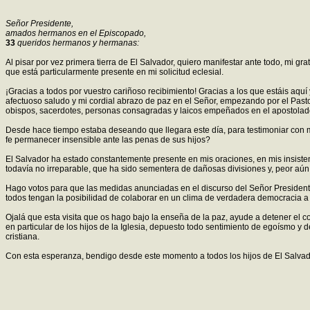
Señor Presidente,
amados hermanos en el Episcopado,
33
queridos hermanos y hermanas:
Al pisar por vez primera tierra de El Salvador, quiero manifestar ante todo, mi gr
que está particularmente presente en mi solicitud eclesial.
¡Gracias a todos por vuestro cariñoso recibimiento! Gracias a los que estáis aq
afectuoso saludo y mi cordial abrazo de paz en el Señor, empezando por el Pas
obispos, sacerdotes, personas consagradas y laicos empeñados en el apostolad
Desde hace tiempo estaba deseando que llegara este día, para testimoniar con m
fe permanecer insensible ante las penas de sus hijos?
El Salvador ha estado constantemente presente en mis oraciones, en mis insistent
todavía no irreparable, que ha sido sementera de dañosas divisiones y, peor aún
Hago votos para que las medidas anunciadas en el discurso del Señor Presidente
todos tengan la posibilidad de colaborar en un clima de verdadera democracia a
Ojalá que esta visita que os hago bajo la enseña de la paz, ayude a detener el c
en particular de los hijos de la Iglesia, depuesto todo sentimiento de egoísmo y 
cristiana.
Con esta esperanza, bendigo desde este momento a todos los hijos de El Salvad