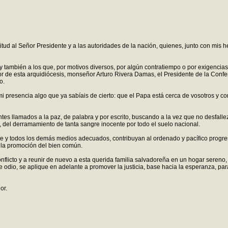
atitud al Señor Presidente y a las autoridades de la nación, quienes, junto con mis
uí y también a los que, por motivos diversos, por algún contratiempo o por exigenc
tor de esta arquidiócesis, monseñor Arturo Rivera Damas, el Presidente de la Co
o.
i presencia algo que ya sabíais de cierto: que el Papa está cerca de vosotros y c
es llamados a la paz, de palabra y por escrito, buscando a la vez que no desfallez
, del derramamiento de tanta sangre inocente por todo el suelo nacional.
 y todos los demás medios adecuados, contribuyan al ordenado y pacífico progres
 la promoción del bien común.
onflicto y a reunir de nuevo a esta querida familia salvadoreña en un hogar seren
de odio, se aplique en adelante a promover la justicia, base hacia la esperanza, par
or.