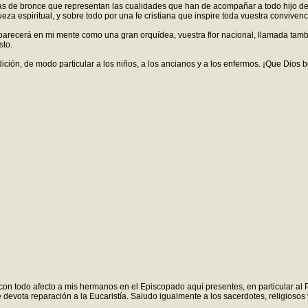
s de bronce que representan las cualidades que han de acompañar a todo hijo de esta 
eza espiritual, y sobre todo por una fe cristiana que inspire toda vuestra convive
aparecerá en mi mente como una gran orquídea, vuestra flor nacional, llamada tambi
sto.
ndición, de modo particular a los niños, a los ancianos y a los enfermos. ¡Que Dios
dar con todo afecto a mis hermanos en el Episcopado aquí presentes, en particular
e devota reparación a la Eucaristía. Saludo igualmente a los sacerdotes, religios