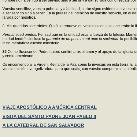
hombre no ha venido a ser servido sino a servir y a dar su vida como rescate por
Vuestra sencillez, vuestra pobreza y afabilidad, serán signo evidente de vuestra
a ser servido sino a servir. En la pureza de intención de vuestro servicio, en el
la vida por nosotros.
8. Mis queridos sacerdotes: Ojalá se renueve en vosotros con este encuentro la il
Permaneced unidos
. Pensad que en la unidad está la fuerza de la Iglesia. Mant
unidad tendréis incluso la
garantía de un peso moral ante la sociedad
, la posibi
instrumentalizar vuestro ministerio.
32
Como Sucesor de Pedro quiero confirmaros el amor y el apoyo de la Iglesia u
y centroamericano.
Os encomiendo a la Virgen, Reina de la Paz, como la invocáis en esta tierra. Ell
vuestra misión evangelizadora, para que seáis, con vuestro compromiso, auténtico
VIAJE APOSTÓLICO A AMÉRICA CENTRAL
VISITA DEL SANTO PADRE JUAN PABLO II
A LA CATEDRAL DE SAN SALVADOR