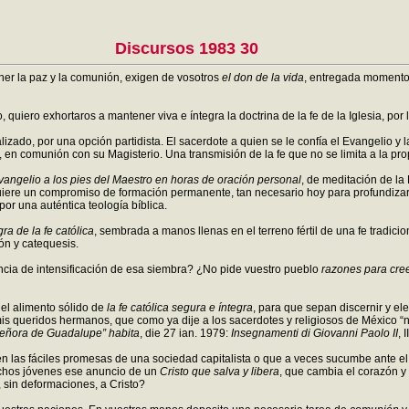
Discursos 1983 30
ner la paz y la comunión, exigen de vosotros
el don de la vida
, entregada momento 
 quiero exhortaros a mantener viva e íntegra la doctrina de la fe de la Iglesia, por 
zado, por una opción partidista. El sacerdote a quien se le confía el Evangelio y la
ia, en comunión con su Magisterio. Una transmisión de la fe que no se limita a la pro
vangelio a los pies del Maestro en horas de oración personal
, de meditación de la 
iere un compromiso de formación permanente, tan necesario hoy para profundizar, p
por una auténtica teología bíblica.
ra de la fe católica
, sembrada a manos llenas en el terreno fértil de una fe tradic
ón y catequesis.
ncia de intensificación de esa siembra? ¿No pide vuestro pueblo
razones para cree
 el alimento sólido de
la fe católica segura e íntegra
, para que sepan discernir y el
 mis queridos hermanos, que como ya dije a los sacerdotes y religiosos de México “no
 Señora de Guadalupe” habita
, die 27 ian. 1979:
Insegnamenti di Giovanni Paolo II
, 
en las fáciles promesas de una sociedad capitalista o que a veces sucumbe ante e
muchos jóvenes ese anuncio de un
Cristo que salva y libera
, que cambia el corazón y 
 sin deformaciones, a Cristo?