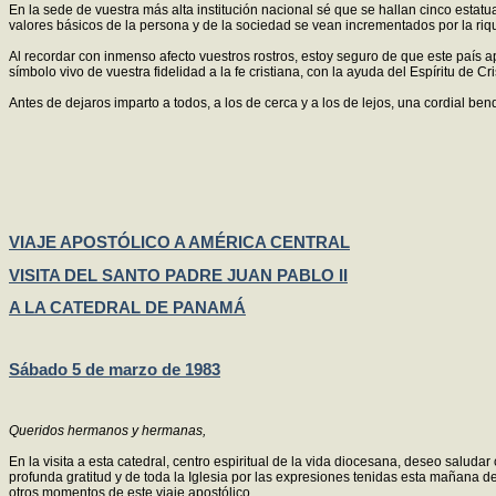
En la sede de vuestra más alta institución nacional sé que se hallan cinco estatua
valores básicos de la persona y de la sociedad se vean incrementados por la riqu
Al recordar con inmenso afecto vuestros rostros, estoy seguro de que este país 
símbolo vivo de vuestra fidelidad a la fe cristiana, con la ayuda del Espíritu de Cri
Antes de dejaros imparto a todos, a los de cerca y a los de lejos, una cordial be
VIAJE APOSTÓLICO A AMÉRICA CENTRAL
VISITA DEL SANTO PADRE JUAN PABLO II
A LA CATEDRAL DE PANAMÁ
Sábado 5 de marzo de 1983
Queridos hermanos y hermanas,
En la visita a esta catedral, centro espiritual de la vida diocesana, deseo salu
profunda gratitud y de toda la Iglesia por las expresiones tenidas esta mañana d
otros momentos de este viaje apostólico.