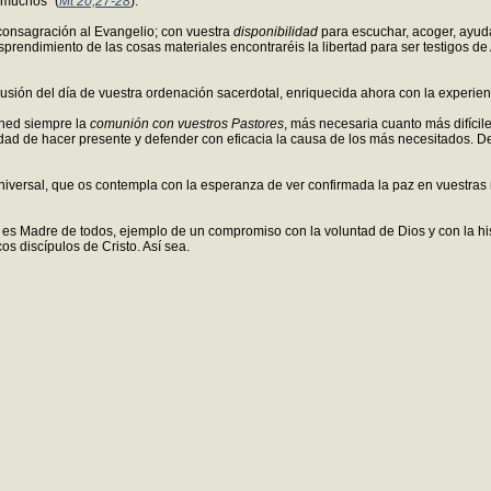
 muchos” (
Mt 20,27-28
).
 consagración al Evangelio; con vuestra
disponibilidad
para escuchar, acoger, ayuda
 desprendimiento de las cosas materiales encontraréis la libertad para ser testigos 
usión del día de vuestra ordenación sacerdotal, enriquecida ahora con la experienc
ened siempre la
comunión con vuestros Pastores
, más necesaria cuanto más difícile
lidad de hacer presente y defender con eficacia la causa de los más necesitados. 
niversal, que os contempla con la esperanza de ver confirmada la paz en vuestras
a es Madre de todos, ejemplo de un compromiso con la voluntad de Dios y con la hi
s discípulos de Cristo. Así sea.