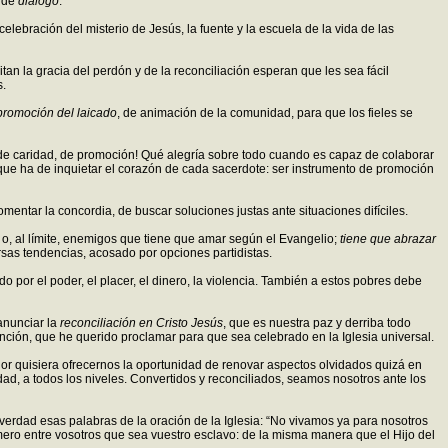
 de
diálogo
.
celebración del misterio de Jesús, la fuente y la escuela de la vida de las
tan la gracia del perdón y de la reconciliación esperan que les sea fácil
s.
promoción del laicado
, de animación de la comunidad, para que los fieles se
de caridad, de promoción! Qué alegría sobre todo cuando es capaz de colaborar
que ha de inquietar el corazón de cada sacerdote: ser instrumento de promoción
mentar la concordia, de buscar soluciones justas ante situaciones difíciles.
o, al límite, enemigos que tiene que amar según el Evangelio;
tiene que abrazar
ersas tendencias, acosado por opciones partidistas.
por el poder, el placer, el dinero, la violencia. También a estos pobres debe
 anunciar la
reconciliación en Cristo Jesús
, que es nuestra paz y derriba todo
nción, que he querido proclamar para que sea celebrado en la Iglesia universal.
ñor quisiera ofrecernos la oportunidad de renovar aspectos olvidados quizá en
ad, a todos los niveles. Convertidos y reconciliados, seamos nosotros ante los
n verdad esas palabras de la oración de la Iglesia: “No vivamos ya para nosotros
rimero entre vosotros que sea vuestro esclavo: de la misma manera que el Hijo del