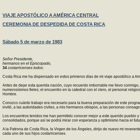
VIAJE APOSTÓLICO A AMÉRICA CENTRAL
CEREMONIA DE DESPEDIDA DE COSTA RICA
Sábado 5 de marzo de 1983
Señor Presidente,
hermanos en el Episcopado,
34
costarricenses todos:
Costa Rica me ha dispensado en estos primeros días de mi viaje apostólico a Amér
Antes de dejar esta querida nación, cuyo recuerdo imborrable me llevo conmigo, r
numerosísimos fieles; el encuentro en la catedral con el clero, el personal relig
Hombre.
Conozco cuánto trabajo era necesario para la buena preparación de este program
invitó, a las autoridades civiles, a mis hermanos obispos, a las personas consa
Los encuentros tenidos me han permitido conocer mejor a este querido pueblo y 
consolidados, porque así se podrá mirar con esperanza y optimismo hacia el futu
A la Patrona de Costa Rica, la Virgen de los Ángeles, dirijo de nuevo mi reverent
cada uno de sus hijos costarricenses.