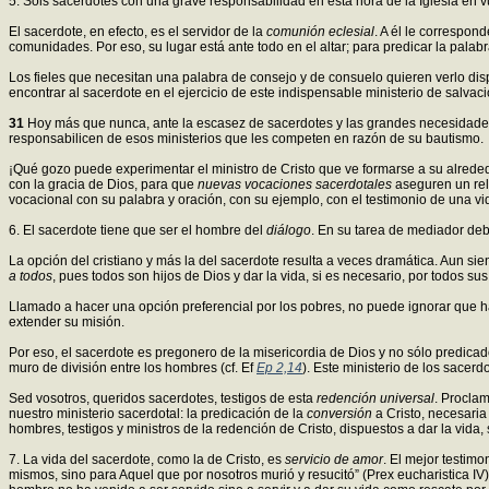
5. Sois sacerdotes con una grave responsabilidad en esta hora de la Iglesia en
El sacerdote, en efecto, es el servidor de la
comunión eclesial
. A él le correspon
comunidades. Por eso, su lugar está ante todo en el altar; para predicar la palabra 
Los fieles que necesitan una palabra de consejo y de consuelo quieren verlo dispo
encontrar al sacerdote en el ejercicio de este indispensable ministerio de salvaci
31
Hoy más que nunca, ante la escasez de sacerdotes y las grandes necesidades 
responsabilicen de esos ministerios que les competen en razón de su bautismo.
¡Qué gozo puede experimentar el ministro de Cristo que ve formarse a su alred
con la gracia de Dios, para que
nuevas vocaciones sacerdotales
aseguren un rel
vocacional con su palabra y oración, con su ejemplo, con el testimonio de una vi
6. El sacerdote tiene que ser el hombre del
diálogo
. En su tarea de mediador debe
La opción del cristiano y más la del sacerdote resulta a veces dramática. Aun sien
a todos
, pues todos son hijos de Dios y dar la vida, si es necesario, por todos 
Llamado a hacer una opción preferencial por los pobres, no puede ignorar que hay
extender su misión.
Por eso, el sacerdote es pregonero de la misericordia de Dios y no sólo predicad
muro de división entre los hombres (cf. Ef
Ep 2,14
). Este ministerio de los sacer
Sed vosotros, queridos sacerdotes, testigos de esta
redención universal
. Proclam
nuestro ministerio sacerdotal: la predicación de la
conversión
a Cristo, necesaria 
hombres, testigos y ministros de la redención de Cristo, dispuestos a dar la vida,
7. La vida del sacerdote, como la de Cristo, es
servicio de amor
. El mejor testim
mismos, sino para Aquel que por nosotros murió y resucitó” (Prex eucharistica IV