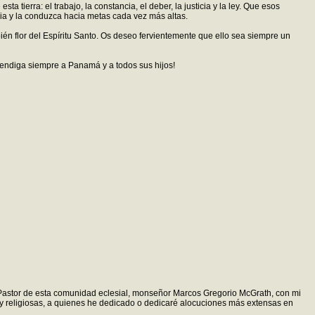
tierra: el trabajo, la constancia, el deber, la justicia y la ley. Que esos
ncia y la conduzca hacia metas cada vez más altas.
én flor del Espíritu Santo. Os deseo fervientemente que ello sea siempre un
 bendiga siempre a Panamá y a todos sus hijos!
 al Pastor de esta comunidad eclesial, monseñor Marcos Gregorio McGrath, con mi
os y religiosas, a quienes he dedicado o dedicaré alocuciones más extensas en