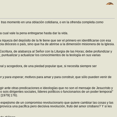
tras momento en una oblación cotidiana, o en la ofrenda completa
como
la cual vale la pena entregarse hasta dar la vida.
 riqueza del depósito de la fe tiene que ser el primero en identificarse con esa
pia diócesis o país, sino que ha de abrirse a la dimensión misionera de la Iglesia.
Escritura, de alabanza al Señor con la Liturgia de las Horas; debe profundizar y
untualizar y actualizar los conocimientos de la teología en sus varias
ional y acogedora, de una piedad popular que, si necesita siempre ser
r y para esperar
, motivos para amar y para construir, que sólo pueden venir de
egir ante otras predicaciones e ideologías que no son el mensaje de Jesucristo y
 sois dirigentes sociales, líderes políticos o funcionarios de un poder temporal”
II [1979] 176).
l espejismo de un compromiso revolucionario que quiere cambiar las cosas y las
provoca una pacífica pero decisiva revolución, fruto del amor cristiano? Y si les