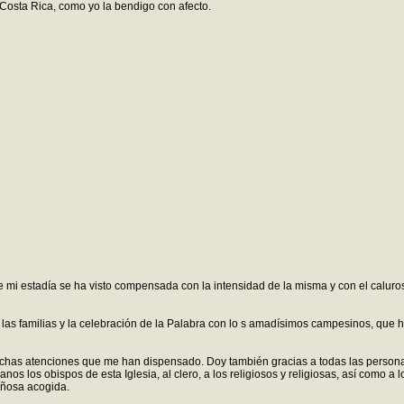
Costa Rica, como yo la bendigo con afecto.
 estadía se ha visto compensada con la intensidad de la misma y con el caluroso e
 familias y la celebración de la Palabra con lo s amadísimos campesinos, que han
muchas atenciones que me han dispensado. Doy también gracias a todas las person
nos los obispos de esta Iglesia, al clero, a los religiosos y religiosas, así como a
iñosa acogida.