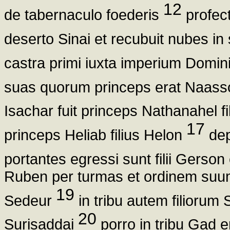
12
de tabernaculo foederis
profect
deserto Sinai et recubuit nubes in
castra primi iuxta imperium Domi
suas quorum princeps erat Naass
Isachar fuit princeps Nathanahel f
17
princeps Heliab filius Helon
dep
portantes egressi sunt filii Gerson
Ruben per turmas et ordinem suum 
19
Sedeur
in tribu autem filiorum 
20
Surisaddai
porro in tribu Gad e