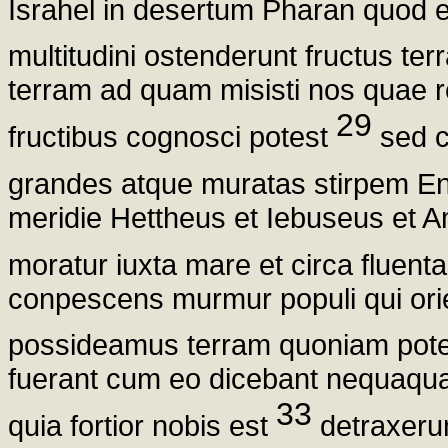
Israhel in desertum Pharan quod e
multitudini ostenderunt fructus ter
terram ad quam misisti nos quae re 
29
fructibus cognosci potest
sed c
grandes atque muratas stirpem En
meridie Hettheus et Iebuseus et 
moratur iuxta mare et circa fluent
conpescens murmur populi qui ori
possideamus terram quoniam pot
fuerant cum eo dicebant nequaq
33
quia fortior nobis est
detraxeru