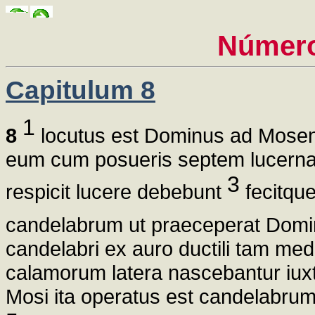
Número
Capitulum 8
1
8
locutus est Dominus ad Mose
eum cum posueris septem lucern
3
respicit lucere debebunt
fecitque
candelabrum ut praeceperat Dom
candelabri ex auro ductili tam me
calamorum latera nascebantur iu
Mosi ita operatus est candelabru