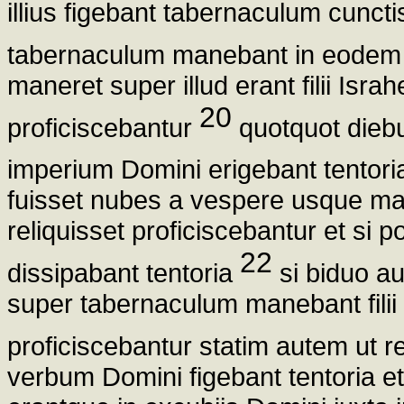
illius figebant tabernaculum cunct
tabernaculum manebant in eodem
maneret super illud erant filii Isra
20
proficiscebantur
quotquot dieb
imperium Domini erigebant tentori
fuisset nubes a vespere usque man
reliquisset proficiscebantur et si 
22
dissipabant tentoria
si biduo au
super tabernaculum manebant filii 
proficiscebantur statim autem ut 
verbum Domini figebant tentoria et