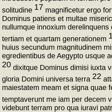
17
solitudine
magnificetur ergo for
Dominus patiens et multae miseric
nullumque innoxium derelinquens qu
tertiam et quartam generationem
huius secundum magnitudinem miser
egredientibus de Aegypto usque a
20
dixitque Dominus dimisi iuxta
22
gloria Domini universa terra
att
maiestatem meam et signa quae feci
temptaverunt me iam per decem v
videbunt terram pro qua iuravi pat