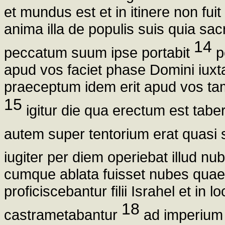
et mundus est et in itinere non fui
anima illa de populis suis quia sa
14
peccatum suum ipse portabit
p
apud vos faciet phase Domini iuxta
praeceptum idem erit apud vos t
15
igitur die qua erectum est tabe
autem super tentorium erat quasi
iugiter per diem operiebat illud n
cumque ablata fuisset nubes quae
proficiscebantur filii Israhel et in l
18
castrametabantur
ad imperium 