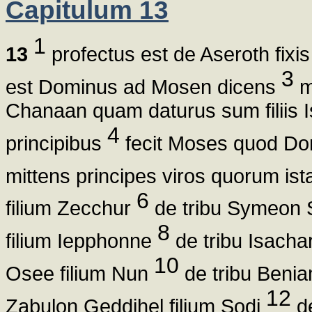
Capitulum 13
1
13
profectus est de Aseroth fixis
3
est Dominus ad Mosen dicens
mi
Chanaan quam daturus sum filiis Is
4
principibus
fecit Moses quod Do
mittens principes viros quorum is
6
filium Zecchur
de tribu Symeon S
8
filium Iepphonne
de tribu Isachar
10
Osee filium Nun
de tribu Benia
12
Zabulon Geddihel filium Sodi
de