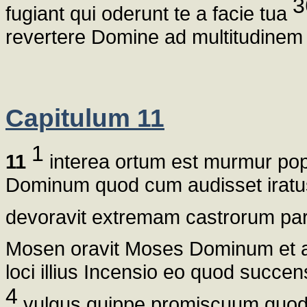
3
fugiant qui oderunt te a facie tua
revertere Domine ad multitudinem 
Capitulum 11
1
11
interea ortum est murmur popu
Dominum quod cum audisset iratus
devoravit extremam castrorum p
Mosen oravit Moses Dominum et a
loci illius Incensio eo quod succe
4
vulgus quippe promiscuum quod a