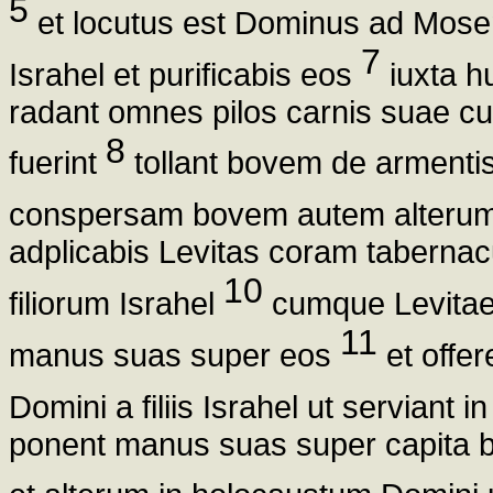
5
et locutus est Dominus ad Mos
7
Israhel et purificabis eos
iuxta h
radant omnes pilos carnis suae cu
8
fuerint
tollant bovem de armentis
conspersam bovem autem alterum 
adplicabis Levitas coram tabernac
10
filiorum Israhel
cumque Levitae f
11
manus suas super eos
et offe
Domini a filiis Israhel ut serviant i
ponent manus suas super capita 