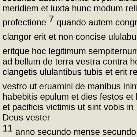
meridiem et iuxta hunc modum reliqu
7
profectione
quando autem congr
clangor erit et non concise ululab
eritque hoc legitimum sempiternum
ad bellum de terra vestra contra 
clangetis ululantibus tubis et erit
vestro ut eruamini de manibus in
habebitis epulum et dies festos et
et pacificis victimis ut sint vobis
Deus vester
11
anno secundo mense secundo v