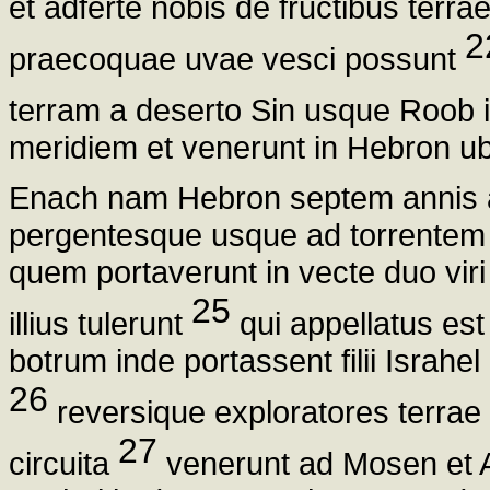
et adferte nobis de fructibus ter
2
praecoquae uvae vesci possunt
terram a deserto Sin usque Roob 
meridiem et venerunt in Hebron ubi 
Enach nam Hebron septem annis a
pergentesque usque ad torrentem 
quem portaverunt in vecte duo viri 
25
illius tulerunt
qui appellatus est
botrum inde portassent filii Israhel
26
reversique exploratores terrae
27
circuita
venerunt ad Mosen et 