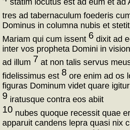
statim locutus est ad eum et ad
tres ad tabernaculum foederis cu
Dominus in columna nubis et stetit 
6
Mariam qui cum issent
dixit ad 
inter vos propheta Domini in visi
7
ad illum
at non talis servus me
8
fidelissimus est
ore enim ad os l
figuras Dominum videt quare igitu
9
iratusque contra eos abiit
10
nubes quoque recessit quae er
apparuit candens lepra quasi nix