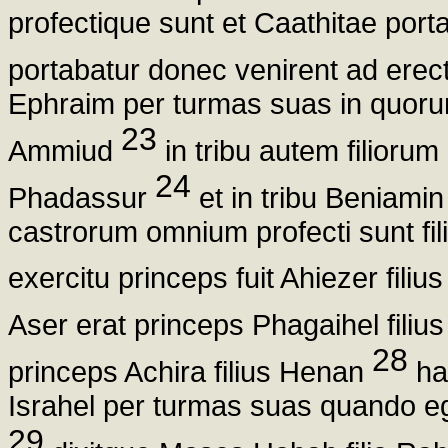
profectique sunt et Caathitae por
portabatur donec venirent ad erec
Ephraim per turmas suas in quorum
23
Ammiud
in tribu autem filiorum
24
Phadassur
et in tribu Beniami
castrorum omnium profecti sunt fi
exercitu princeps fuit Ahiezer fili
Aser erat princeps Phagaihel fili
28
princeps Achira filius Henan
hae
Israhel per turmas suas quando e
29