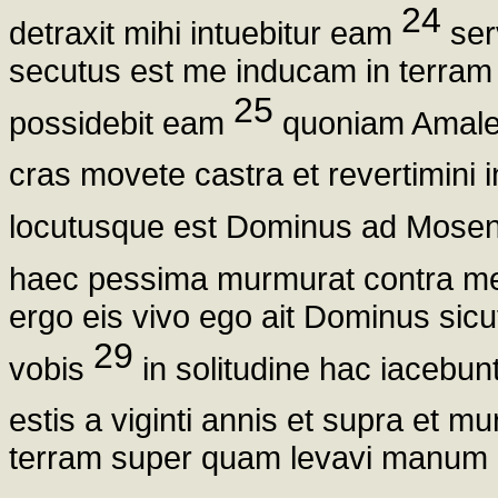
24
detraxit mihi intuebitur eam
ser
secutus est me inducam in terram 
25
possidebit eam
quoniam Amalech
cras movete castra et revertimini 
locutusque est Dominus ad Mosen
haec pessima murmurat contra me q
ergo eis vivo ego ait Dominus sicu
29
vobis
in solitudine hac iacebu
estis a viginti annis et supra et 
terram super quam levavi manum 