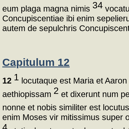
34
eum plaga magna nimis
vocatu
Concupiscentiae ibi enim sepelier
autem de sepulchris Concupiscenti
Capitulum 12
1
12
locutaque est Maria et Aaron
2
aethiopissam
et dixerunt num p
nonne et nobis similiter est locu
enim Moses vir mitissimus super 
4