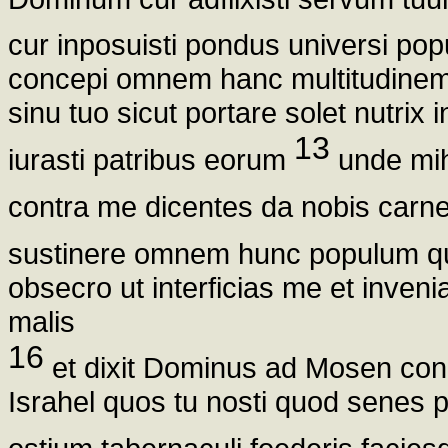
cur inposuisti pondus universi po
concepi omnem hanc multitudinem v
sinu tuo sicut portare solet nutrix 
13
iurasti patribus eorum
unde mihi
contra me dicentes da nobis car
sustinere omnem hunc populum qu
obsecro ut interficias me et invenia
malis
16
et dixit Dominus ad Mosen cong
Israhel quos tu nosti quod senes p