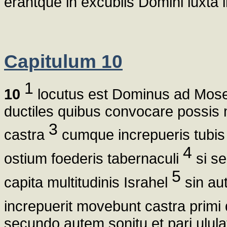
erantque in excubiis Domini iuxt
Capitulum 10
1
10
locutus est Dominus ad Mos
ductiles quibus convocare possis
3
castra
cumque increpueris tubis 
4
ostium foederis tabernaculi
si se
5
capita multitudinis Israhel
sin au
increpuerit movebunt castra primi
secundo autem sonitu et pari ulula