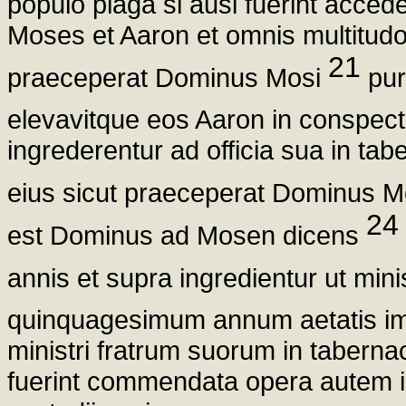
populo plaga si ausi fuerint acce
Moses et Aaron et omnis multitudo 
21
praeceperat Dominus Mosi
pur
elevavitque eos Aaron in conspect
ingrederentur ad officia sua in tab
eius sicut praeceperat Dominus Mo
24
est Dominus ad Mosen dicens
annis et supra ingredientur ut mini
quinquagesimum annum aetatis im
ministri fratrum suorum in tabernac
fuerint commendata opera autem ip