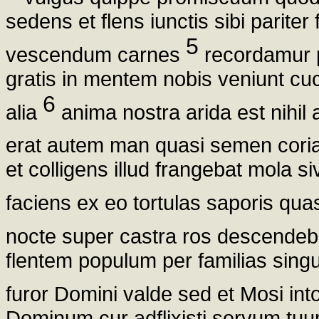
sedens et flens iunctis sibi pariter f
5
vescendum carnes
recordamur 
gratis in mentem nobis veniunt cu
6
alia
anima nostra arida est nihil a
erat autem man quasi semen corian
et colligens illud frangebat mola si
faciens ex eo tortulas saporis quas
nocte super castra ros descendeb
flentem populum per familias singul
furor Domini valde sed et Mosi int
Dominum cur adflixisti servum tuu