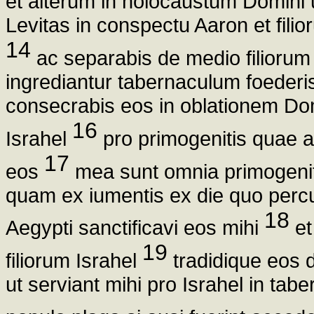
et alterum in holocaustum Domini 
Levitas in conspectu Aaron et fili
14
ac separabis de medio filiorum 
ingrediantur tabernaculum foederis 
consecrabis eos in oblationem Domi
16
Israhel
pro primogenitis quae a
17
eos
mea sunt omnia primogenita
quam ex iumentis ex die quo perc
18
Aegypti sanctificavi eos mihi
et
19
filiorum Israhel
tradidique eos d
ut serviant mihi pro Israhel in tabe