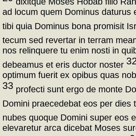
dixitque Moses Hobab filio Rah
ad locum quem Dominus daturus e
tibi quia Dominus bona promisit Is
tecum sed revertar in terram me
nos relinquere tu enim nosti in qu
3
debeamus et eris ductor noster
optimum fuerit ex opibus quas nob
33
profecti sunt ergo de monte Do
Domini praecedebat eos per dies 
nubes quoque Domini super eos e
elevaretur arca dicebat Moses surg