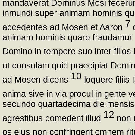
mandaverat Dominus Mosi fecerunt 
inmundi super animam hominis qui 
7
accedentes ad Mosen et Aaron
d
animam hominis quare fraudamur u
Domino in tempore suo inter filios
ut consulam quid praecipiat Domi
10
ad Mosen dicens
loquere filiis
anima sive in via procul in gente
secundo quartadecima die mensis
12
agrestibus comedent illud
non r
os eius non confringent omnem r