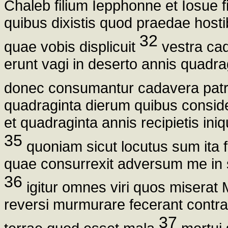
Chaleb filium Iepphonne et Iosue 
quibus dixistis quod praedae hosti
32
quae vobis displicuit
vestra cad
erunt vagi in deserto annis quadra
donec consumantur cadavera patr
quadraginta dierum quibus conside
et quadraginta annis recipietis ini
35
quoniam sicut locutus sum ita 
quae consurrexit adversum me in so
36
igitur omnes viri quos miserat
reversi murmurare fecerant cont
37