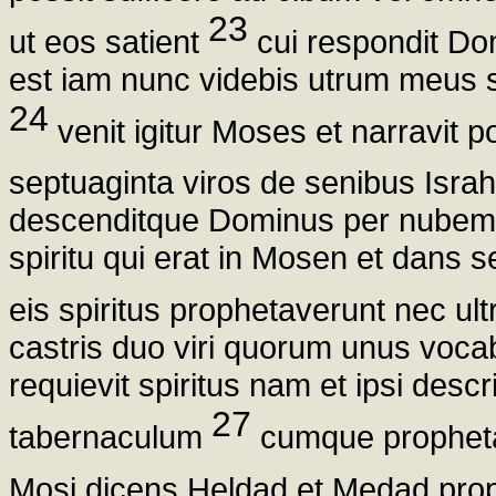
23
ut eos satient
cui respondit Do
est iam nunc videbis utrum meus 
24
venit igitur Moses et narravit
septuaginta viros de senibus Israh
descenditque Dominus per nubem 
spiritu qui erat in Mosen et dans s
eis spiritus prophetaverunt nec ul
castris duo viri quorum unus voca
requievit spiritus nam et ipsi descr
27
tabernaculum
cumque prophetare
Mosi dicens Heldad et Medad prop