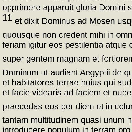
opprimere apparuit gloria Domini su
11
et dixit Dominus ad Mosen usqu
quousque non credent mihi in omn
feriam igitur eos pestilentia atq
super gentem magnam et fortior
Dominum ut audiant Aegyptii de q
et habitatores terrae huius qui aud
et facie videaris ad faciem et nube
praecedas eos per diem et in col
tantam multitudinem quasi unum 
introducere populum in terram pro q