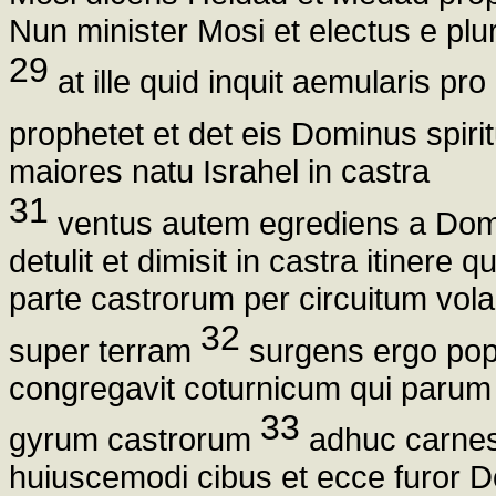
Nun minister Mosi et electus e pl
29
at ille quid inquit aemularis pr
prophetet et det eis Dominus spi
maiores natu Israhel in castra
31
ventus autem egrediens a Domi
detulit et dimisit in castra itinere
parte castrorum per circuitum vola
32
super terram
surgens ergo popul
congregavit coturnicum qui parum
33
gyrum castrorum
adhuc carnes 
huiuscemodi cibus et ecce furor D