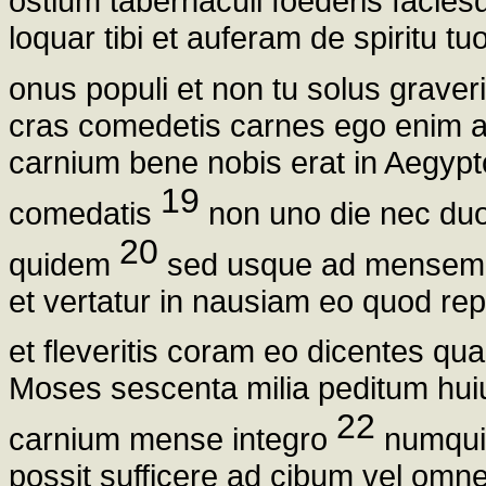
ostium tabernaculi foederis facies
loquar tibi et auferam de spiritu 
onus populi et non tu solus graver
cras comedetis carnes ego enim au
carnium bene nobis erat in Aegypt
19
comedatis
non uno die nec duo
20
quidem
sed usque ad mensem d
et vertatur in nausiam eo quod rep
et fleveritis coram eo dicentes q
Moses sescenta milia peditum huiu
22
carnium mense integro
numquid
possit sufficere ad cibum vel om