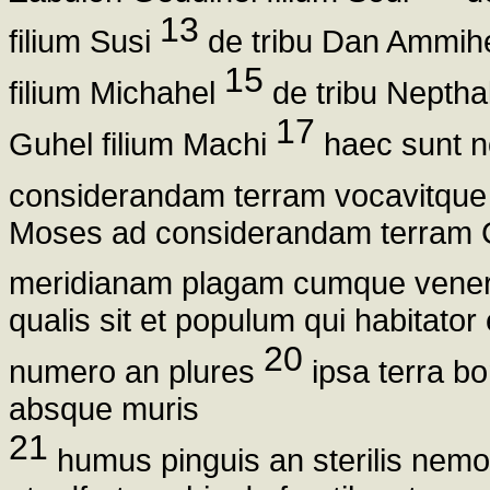
13
filium Susi
de tribu Dan Ammihe
15
filium Michahel
de tribu Neptha
17
Guhel filium Machi
haec sunt n
considerandam terram vocavitque
Moses ad considerandam terram Ch
meridianam plagam cumque vener
qualis sit et populum qui habitator 
20
numero an plures
ipsa terra b
absque muris
21
humus pinguis an sterilis nemo