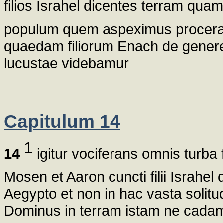
filios Israhel dicentes terram qua
populum quem aspeximus procera
quaedam filiorum Enach de genere
lucustae videbamur
Capitulum 14
1
14
igitur vociferans omnis turba f
Mosen et Aaron cuncti filii Israhel
Aegypto et non in hac vasta solit
Dominus in terram istam ne cadamus