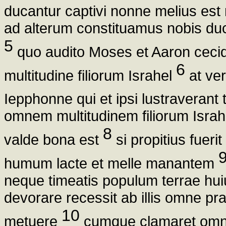
ducantur captivi nonne melius est
ad alterum constituamus nobis du
5
quo audito Moses et Aaron cecid
6
multitudine filiorum Israhel
at ver
Iepphonne qui et ipsi lustraverant
omnem multitudinem filiorum Israh
8
valde bona est
si propitius fuer
humum lacte et melle manantem
neque timeatis populum terrae hu
devorare recessit ab illis omne p
10
metuere
cumque clamaret omnis 