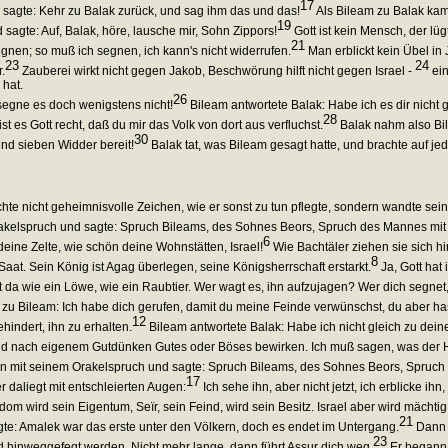
17
sagte: Kehr zu Balak zurück, und sag ihm das und das!
Als Bileam zu Balak kam,
19
agte: Auf, Balak, höre, lausche mir, Sohn Zippors!
Gott ist kein Mensch, der lüg
21
nen; so muß ich segnen, ich kann's nicht widerrufen.
Man erblickt kein Übel in 
23
24
.
Zauberei wirkt nicht gegen Jakob, Beschwörung hilft nicht gegen Israel -
ein
 hat.
26
segne es doch wenigstens nicht!
Bileam antwortete Balak: Habe ich es dir nicht ge
28
t es Gott recht, daß du mir das Volk von dort aus verfluchst.
Balak nahm also Bil
30
 und sieben Widder bereit!
Balak tat, was Bileam gesagt hatte, und brachte auf je
hte nicht geheimnisvolle Zeichen, wie er sonst zu tun pflegte, sondern wandte sein
akelspruch und sagte: Spruch Bileams, des Sohnes Beors, Spruch des Mannes mi
6
eine Zelte, wie schön deine Wohnstätten, Israel!
Wie Bachtäler ziehen sie sich h
8
aat. Sein König ist Agag überlegen, seine Königsherrschaft erstarkt.
Ja, Gott hat 
gt da wie ein Löwe, wie ein Raubtier. Wer wagt es, ihn aufzujagen? Wer dich segnet, i
u Bileam: Ich habe dich gerufen, damit du meine Feinde verwünschst, du aber has
12
indert, ihn zu erhalten.
Bileam antwortete Balak: Habe ich nicht gleich zu deine
 und nach eigenem Gutdünken Gutes oder Böses bewirken. Ich muß sagen, was der H
 mit seinem Orakelspruch und sagte: Spruch Bileams, des Sohnes Beors, Spruc
17
 daliegt mit entschleierten Augen:
Ich sehe ihn, aber nicht jetzt, ich erblicke ihn
om wird sein Eigentum, Seïr, sein Feind, wird sein Besitz. Israel aber wird mächtig
21
e: Amalek war das erste unter den Völkern, doch es endet im Untergang.
Dann s
23
 hinweggefegt werden. Nicht mehr lange, dann führt Assur dich weg.
Er begann 