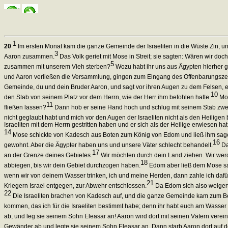
1
20
Im ersten Monat kam die ganze Gemeinde der Israeliten in die Wüste Zin, un
3
Aaron zusammen.
Das Volk geriet mit Mose in Streit; sie sagten: Wären wir d
5
zusammen mit unserem Vieh sterben?
Wozu habt ihr uns aus Ägypten hierher g
und Aaron verließen die Versammlung, gingen zum Eingang des Offenbarungszeltes
Gemeinde, du und dein Bruder Aaron, und sagt vor ihren Augen zu dem Felsen, er 
10
den Stab von seinem Platz vor dem Herrn, wie der Herr ihm befohlen hatte.
Mos
11
fließen lassen?
Dann hob er seine Hand hoch und schlug mit seinem Stab zwei
nicht geglaubt habt und mich vor den Augen der Israeliten nicht als den Heiligen 
Israeliten mit dem Herrn gestritten haben und er sich als der Heilige erwiesen hat
14
Mose schickte von Kadesch aus Boten zum König von Edom und ließ ihm sagen: 
16
gewohnt. Aber die Ägypter haben uns und unsere Väter schlecht behandelt.
Da
17
an der Grenze deines Gebietes.
Wir möchten durch dein Land ziehen. Wir werd
18
abbiegen, bis wir dein Gebiet durchzogen haben.
Edom aber ließ dem Mose sage
wenn wir von deinem Wasser trinken, ich und meine Herden, dann zahle ich dafür.
21
Kriegern Israel entgegen, zur Abwehr entschlossen.
Da Edom sich also weigert
22
Die Israeliten brachen von Kadesch auf, und die ganze Gemeinde kam zum B
kommen, das ich für die Israeliten bestimmt habe; denn ihr habt euch am Wasse
ab, und leg sie seinem Sohn Eleasar an! Aaron wird dort mit seinen Vätern verei
Gewänder ab und legte sie seinem Sohn Eleasar an. Dann starb Aaron dort auf 