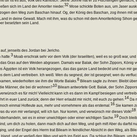
it dir ist es aus, Volk des Kamosch. Seine Söhne hat er zu Flüchtlingen gemacht,
32
ließen sich im Land der Amoriter nieder.
Mose schickte Boten aus, um Jaser ausku
 zogen den Weg zum Baschan hinauf. Og, der König des Baschan, zog ihnen mit 
Land in deine Gewalt. Mach mit ihm, was du schon mit dem Amoriterkönig Sihon ge
ber besetzten sein Land.
uf, jenseits des Jordan bei Jericho.
3
 hatte.
Moab erschrak sehr vor dem Volk (der Israeliten), weil es so groß war, und
der das Gras auf den Weiden abgrasen. Damals war Balak, der Sohn Zippors, König 
us Ägypten ist ein Volk herangezogen, das das ganze Land bedeckt und nun mir ge
s dem Land vertreiben. Ich weiß: Wen du segnest, der ist gesegnet; wen du verfluchst
8
kamen, wiederholten sie ihm die Worte Balaks.
Bileam sagte zu ihnen: Bleibt über
10
die Männer, die bei dir wohnen?
Bileam antwortete Gott: Balak, der Sohn Zippors
rwünsch es für mich! Vielleicht kann ich es dann im Kampf besiegen und vertreib
14
t in euer Land zurück; denn der Herr erlaubt mir nicht, mit euch zu gehen.
Da m
16
 noch einmal Hofleute aus, mehr und vornehmere als das erstemal.
Sie kamen zu
18
was du von mir verlangst, will ich tun. Nur komm, und verwünsch mir dieses Volk!
19
iderhandeln, sei es in einer unwichtigen oder einer wichtigen Sache.
Doch bleibt
, um dich zu holen, dann mach dich auf den Weg, und geh mit! Aber du darfst nur 
ing, und der Engel des Herrn trat Bileam in feindlicher Absicht in den Weg, als Bil
Hand, und er verließ den Weg und wich ins Feld aus. Da schlug ihn Bileam, um i