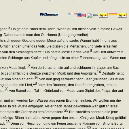
2
ngene.
Da gelobte Israel dem Herrn: Wenn du mir dieses Volk in meine Gewalt
gang. Daher nannte man den Ort Horma (Untergangsweihe).
te sich gegen Gott und gegen Mose auf und sagte: Warum habt ihr uns aus
Giftschlangen unter das Volk. Sie bissen die Menschen, und viele Israeliten
8
von den Schlangen befreit. Da betete Mose für das Volk.
Der Herr antwortete
eine Schlange aus Kupfer und hängte sie an einer Fahnenstange auf. Wenn nun
12
h von Moab liegt.
Von dort brachen sie auf und schlugen ihr Lager am Bach
14
n bildet nämlich die Grenze zwischen Moab und den Amoritern.
Deshalb heißt
16
iet von Moab anlehnt.
Von dort ging es weiter nach Beer (Brunnen); es ist der
18
gt über ihn ein Lied,
über den Brunnen, den Heerführer gruben, den die
20
ot,
von Bamot zum Tal im Grünland von Moab, zum Gipfel des Pisga, der auf
n, und wir werden kein Wasser aus euren Brunnen trinken. Wir wollen nur die
rael in die Wüste entgegen. Als er nach Jahaz gekommen war, griff er Israel
25
ete damals die Grenze zu den Ammonitern.
Die Israeliten nahmen alle jene
rkönigs. Sihon hatte aber zuvor gegen den ersten König von Moab Krieg geführt
28
adt.
Denn von Heschbon ging ein Feuer aus, eine Flamme von Sihons Burg,
30