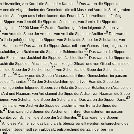
7
 Hezroniter, von Karmi die Sippe der Karmiter.
Das waren die Sippen der
aren die Abgeordneten der Gemeinde, die mit Mose und Aaron in Streit geraten
ls seine Anhänger ums Leben kamen; das Feuer fraß die zweihundertfünfzig
e Sippen: von Jemuël die Sippe der Jemuëliter, von Jamin die Sippe der
15
, im ganzen 22200 Mann.
Zu den Gaditern gehörten folgende Sippen: von
7
18
von Arod die Sippe der Aroditer, von Areli die Sippe der Areliter.
Das waren
u Juda gehörten folgende Sippen: von Schela die Sippe der Schelaniter, von
22
r Hamuliter.
Das waren die Sippen Judas mit ihren Gemusterten, im ganzen
25
chubiter, von Schimron die Sippe der Schimroniter.
Das waren die Sippen
27
r Eloniter, von Jachleel die Sippe der Jachleeliter.
Das waren die Sippen der
chir die Sippe der Machiriter; Machir zeugte Gilead, und von Gilead stammt die
32
chem die Sippe der Schechemiter,
von Schemida die Sippe der Schemidaiter,
34
d Tirza.
Das waren die Sippen Manasses mit ihren Gemusterten, im ganzen
36
pe der Tahaniter.
Zu den Schutelachitern gehört von Eran die Sippe der
tern gehörten folgende Sippen: von Bela die Sippe der Belaiter, von Aschbel die
 Ard und Naaman; von Ard stammt die Sippe der Arditer, von Naaman die Sippe
43
ippen: von Schuham die Sippe der Schuhamiter. Das waren die Sippen Dans.
Jimnaiter, von Jischwi die Sippe der Jischwiter, von Beria die Sippe der
47
h.
Das waren die Sippen der Ascheriter mit ihren Gemusterten, im ganzen
50
eriter, von Schillem die Sippe der Schillemiter.
Das waren die Sippen
3
An diese Männer soll das Land als Erbbesitz verteilt werden, entsprechend der
z geben. Jedem soll sein Erbbesitz entsprechend der Zahl der bei ihm
56