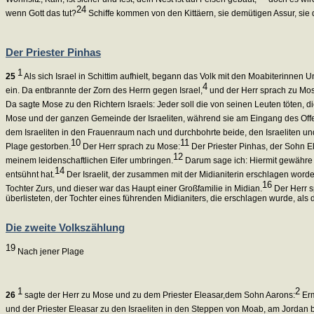
24
wenn Gott das tut?
Schiffe kommen von den Kittäern, sie demütigen Assur, sie
Der Priester Pinhas
1
25
Als sich Israel in Schittim aufhielt, begann das Volk mit den Moabiterinnen U
4
ein. Da entbrannte der Zorn des Herrn gegen Israel,
und der Herr sprach zu Mose
Da sagte Mose zu den Richtern Israels: Jeder soll die von seinen Leuten töten, 
Mose und der ganzen Gemeinde der Israeliten, während sie am Eingang des Off
dem Israeliten in den Frauenraum nach und durchbohrte beide, den Israeliten und 
10
11
Plage gestorben.
Der Herr sprach zu Mose:
Der Priester Pinhas, der Sohn El
12
meinem leidenschaftlichen Eifer umbringen.
Darum sage ich: Hiermit gewähre
14
entsühnt hat.
Der Israelit, der zusammen mit der Midianiterin erschlagen worde
16
Tochter Zurs, und dieser war das Haupt einer Großfamilie in Midian.
Der Herr s
überlisteten, der Tochter eines führenden Midianiters, die erschlagen wurde, a
Die zweite Volkszählung
19
Nach jener Plage
1
2
26
sagte der Herr zu Mose und zu dem Priester Eleasar,dem Sohn Aarons:
Erm
und der Priester Eleasar zu den Israeliten in den Steppen von Moab, am Jordan b