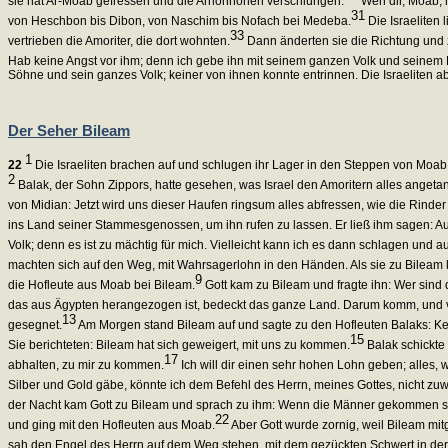
sie hat Ar-Moab gefressen und die Arnonhöhen verschlungen.
Weh dir, Moab, m
31
von Heschbon bis Dibon, von Naschim bis Nofach bei Medeba.
Die Israeliten 
33
vertrieben die Amoriter, die dort wohnten.
Dann änderten sie die Richtung und
Hab keine Angst vor ihm; denn ich gebe ihn mit seinem ganzen Volk und seinem 
Söhne und sein ganzes Volk; keiner von ihnen konnte entrinnen. Die Israeliten a
Der Seher Bileam
1
22
Die Israeliten brachen auf und schlugen ihr Lager in den Steppen von Moab a
2
Balak, der Sohn Zippors, hatte gesehen, was Israel den Amoritern alles angetan
von Midian: Jetzt wird uns dieser Haufen ringsum alles abfressen, wie die Rin
ins Land seiner Stammesgenossen, um ihn rufen zu lassen. Er ließ ihm sagen: A
Volk; denn es ist zu mächtig für mich. Vielleicht kann ich es dann schlagen und au
machten sich auf den Weg, mit Wahrsagerlohn in den Händen. Als sie zu Bileam 
9
die Hofleute aus Moab bei Bileam.
Gott kam zu Bileam und fragte ihn: Wer sind 
das aus Ägypten herangezogen ist, bedeckt das ganze Land. Darum komm, und ve
13
gesegnet.
Am Morgen stand Bileam auf und sagte zu den Hofleuten Balaks: Kehr
15
Sie berichteten: Bileam hat sich geweigert, mit uns zu kommen.
Balak schickte
17
abhalten, zu mir zu kommen.
Ich will dir einen sehr hohen Lohn geben; alles, 
Silber und Gold gäbe, könnte ich dem Befehl des Herrn, meines Gottes, nicht zuw
der Nacht kam Gott zu Bileam und sprach zu ihm: Wenn die Männer gekommen sind
22
und ging mit den Hofleuten aus Moab.
Aber Gott wurde zornig, weil Bileam mitg
sah den Engel des Herrn auf dem Weg stehen, mit dem gezückten Schwert in der 