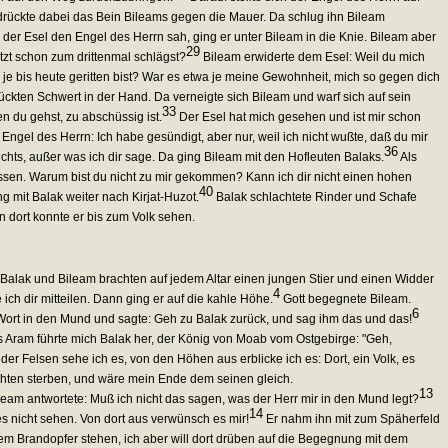
 drückte dabei das Bein Bileams gegen die Mauer. Da schlug ihn Bileam
 der Esel den Engel des Herrn sah, ging er unter Bileam in die Knie. Bileam aber
29
tzt schon zum drittenmal schlägst?
Bileam erwiderte dem Esel: Weil du mich
d je bis heute geritten bist? War es etwa je meine Gewohnheit, mich so gegen dich
kten Schwert in der Hand. Da verneigte sich Bileam und warf sich auf sein
33
n du gehst, zu abschüssig ist.
Der Esel hat mich gesehen und ist mir schon
ngel des Herrn: Ich habe gesündigt, aber nur, weil ich nicht wußte, daß du mir
36
hts, außer was ich dir sage. Da ging Bileam mit den Hofleuten Balaks.
Als
lassen. Warum bist du nicht zu mir gekommen? Kann ich dir nicht einen hohen
40
g mit Balak weiter nach Kirjat-Huzot.
Balak schlachtete Rinder und Schafe
 dort konnte er bis zum Volk sehen.
 Balak und Bileam brachten auf jedem Altar einen jungen Stier und einen Widder
4
ich dir mitteilen. Dann ging er auf die kahle Höhe.
Gott begegnete Bileam.
6
Wort in den Mund und sagte: Geh zu Balak zurück, und sag ihm das und das!
Aram führte mich Balak her, der König von Moab vom Ostgebirge: "Geh,
er Felsen sehe ich es, von den Höhen aus erblicke ich es: Dort, ein Volk, es
chten sterben, und wäre mein Ende dem seinen gleich.
13
eam antwortete: Muß ich nicht das sagen, was der Herr mir in den Mund legt?
14
es nicht sehen. Von dort aus verwünsch es mir!
Er nahm ihn mit zum Späherfeld
nem Brandopfer stehen, ich aber will dort drüben auf die Begegnung mit dem