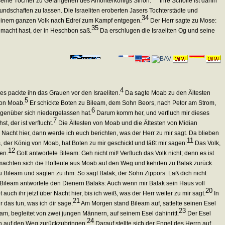
 seine Töchter zu Gefangenen des Amoriterkönigs Sihon.
Ihre Scholle ist dahin
ndschaften zu lassen. Die Israeliten eroberten Jasers Tochterstädte und
34
seinem ganzen Volk nach Edreï zum Kampf entgegen.
Der Herr sagte zu Mose:
35
macht hast, der in Heschbon saß.
Da erschlugen die Israeliten Og und seine
4
 es packte ihn das Grauen vor den Israeliten.
Da sagte Moab zu den Ältesten
5
von Moab.
Er schickte Boten zu Bileam, dem Sohn Beors, nach Petor am Strom,
6
genüber sich niedergelassen hat.
Darum komm her, und verfluch mir dieses
7
, der ist verflucht.
Die Ältesten von Moab und die Ältesten von Midian
 Nacht hier, dann werde ich euch berichten, was der Herr zu mir sagt. Da blieben
11
, der König von Moab, hat Boten zu mir geschickt und läßt mir sagen:
Das Volk,
12
en.
Gott antwortete Bileam: Geh nicht mit! Verfluch das Volk nicht; denn es ist
achten sich die Hofleute aus Moab auf den Weg und kehrten zu Balak zurück.
 Bileam und sagten zu ihm: So sagt Balak, der Sohn Zippors: Laß dich nicht
Bileam antwortete den Dienern Balaks: Auch wenn mir Balak sein Haus voll
20
 auch ihr jetzt über Nacht hier, bis ich weiß, was der Herr weiter zu mir sagt.
In
21
das tun, was ich dir sage.
Am Morgen stand Bileam auf, sattelte seinen Esel
23
eam, begleitet von zwei jungen Männern, auf seinem Esel dahinritt.
Der Esel
24
hn auf den Weg zurückzubringen.
Darauf stellte sich der Engel des Herrn auf