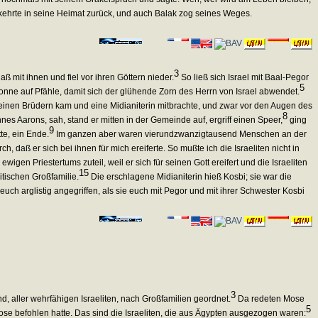
ehrte in seine Heimat zurück, und auch Balak zog seines Weges.
3
aß mit ihnen und fiel vor ihren Göttern nieder.
So ließ sich Israel mit Baal-Pegor
5
onne auf Pfähle, damit sich der glühende Zorn des Herrn von Israel abwendet.
 seinen Brüdern kam und eine Midianiterin mitbrachte, und zwar vor den Augen des
8
nes Aarons, sah, stand er mitten in der Gemeinde auf, ergriff einen Speer,
ging
9
te, ein Ende.
Im ganzen aber waren vierundzwanzigtausend Menschen an der
daß er sich bei ihnen für mich ereiferte. So mußte ich die Israeliten nicht in
en Priestertums zuteil, weil er sich für seinen Gott ereifert und die Israeliten
15
itischen Großfamilie.
Die erschlagene Midianiterin hieß Kosbi; sie war die
ch arglistig angegriffen, als sie euch mit Pegor und mit ihrer Schwester Kosbi
3
nd, aller wehrfähigen Israeliten, nach Großfamilien geordnet.
Da redeten Mose
5
se befohlen hatte. Das sind die Israeliten, die aus Ägypten ausgezogen waren: