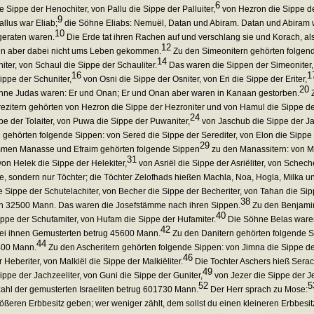
6
Sippe der Henochiter, von Pallu die Sippe der Palluiter,
von Hezron die Sippe der
9
llus war Eliab;
die Söhne Eliabs: Nemuël, Datan und Abiram. Datan und Abiram w
10
geraten waren.
Die Erde tat ihren Rachen auf und verschlang sie und Korach, a
12
n aber dabei nicht ums Leben gekommen.
Zu den Simeonitern gehörten folgend
14
ter, von Schaul die Sippe der Schauliter.
Das waren die Sippen der Simeoniter
16
1
Sippe der Schuniter,
von Osni die Sippe der Osniter, von Eri die Sippe der Eriter,
20
ne Judas waren: Er und Onan; Er und Onan aber waren in Kanaan gestorben.
Z
ezitern gehörten von Hezron die Sippe der Hezroniter und von Hamul die Sippe de
24
e der Tolaiter, von Puwa die Sippe der Puwaniter,
von Jaschub die Sippe der Jas
gehörten folgende Sippen: von Sered die Sippe der Serediter, von Elon die Sippe de
29
mmen Manasse und Efraim gehörten folgende Sippen
zu den Manassitern: von Ma
31
 von Helek die Sippe der Helekiter,
von Asriël die Sippe der Asriëliter, von Sche
, sondern nur Töchter; die Töchter Zelofhads hießen Machla, Noa, Hogla, Milka un
 Sippe der Schutelachiter, von Becher die Sippe der Becheriter, von Tahan die Sip
38
zen 32500 Mann. Das waren die Josefstämme nach ihren Sippen.
Zu den Benjamini
40
ppe der Schufamiter, von Hufam die Sippe der Hufamiter.
Die Söhne Belas waren
42
bei ihnen Gemusterten betrug 45600 Mann.
Zu den Danitern gehörten folgende S
44
400 Mann.
Zu den Ascheritern gehörten folgende Sippen: von Jimna die Sippe der 
46
eberiter, von Malkiël die Sippe der Malkiëliter.
Die Tochter Aschers hieß Serac
49
ppe der Jachzeeliter, von Guni die Sippe der Guniter,
von Jezer die Sippe der Jez
52
5
hl der gemusterten Israeliten betrug 601730 Mann.
Der Herr sprach zu Mose:
ßeren Erbbesitz geben; wer weniger zählt, dem sollst du einen kleineren Erbbesit