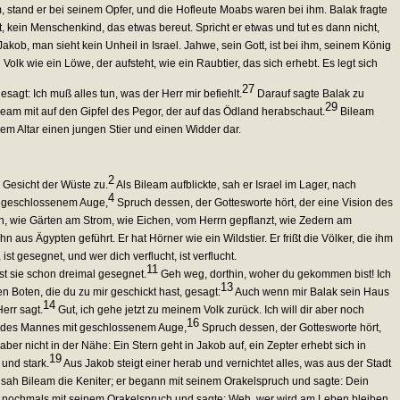
 stand er bei seinem Opfer, und die Hofleute Moabs waren bei ihm. Balak fragte
t, kein Menschenkind, das etwas bereut. Spricht er etwas und tut es dann nicht,
Jakob, man sieht kein Unheil in Israel. Jahwe, sein Gott, ist bei ihm, seinem König
 Volk wie ein Löwe, der aufsteht, wie ein Raubtier, das sich erhebt. Es legt sich
27
sagt: Ich muß alles tun, was der Herr mir befiehlt.
Darauf sagte Balak zu
29
eam mit auf den Gipfel des Pegor, der auf das Ödland herabschaut.
Bileam
dem Altar einen jungen Stier und einen Widder dar.
2
 Gesicht der Wüste zu.
Als Bileam aufblickte, sah er Israel im Lager, nach
4
t geschlossenem Auge,
Spruch dessen, der Gottesworte hört, der eine Vision des
in, wie Gärten am Strom, wie Eichen, vom Herrn gepflanzt, wie Zedern am
ihn aus Ägypten geführt. Er hat Hörner wie ein Wildstier. Er frißt die Völker, die ihm
st gesegnet, und wer dich verflucht, ist verflucht.
11
t sie schon dreimal gesegnet.
Geh weg, dorthin, woher du gekommen bist! Ich
13
n Boten, die du zu mir geschickt hast, gesagt:
Auch wenn mir Balak sein Haus
14
err sagt.
Gut, ich gehe jetzt zu meinem Volk zurück. Ich will dir aber noch
16
h des Mannes mit geschlossenem Auge,
Spruch dessen, der Gottesworte hört,
, aber nicht in der Nähe: Ein Stern geht in Jakob auf, ein Zepter erhebt sich in
19
 und stark.
Aus Jakob steigt einer herab und vernichtet alles, was aus der Stadt
ah Bileam die Keniter; er begann mit seinem Orakelspruch und sagte: Dein
nochmals mit seinem Orakelspruch und sagte: Weh, wer wird am Leben bleiben,