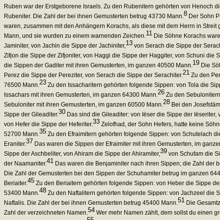
Ruben war der Erstgeborene Israels. Zu den Rubenitern gehörten von Henoch die 
8
Rubeniter. Die Zahl der bei ihnen Gemusterten betrug 43730 Mann.
Der Sohn Pa
waren, zusammen mit den Anhängern Korachs, als diese mit dem Herrn in Streit 
11
Mann, und sie wurden zu einem warnenden Zeichen.
Die Söhne Korachs ware
13
Jaminiter, von Jachin die Sippe der Jachiniter,
von Serach die Sippe der Serachi
Zifjon die Sippe der Zifjoniter, von Haggi die Sippe der Haggiter, von Schuni die 
19
die Sippen der Gaditer mit ihren Gemusterten, im ganzen 40500 Mann.
Die Söh
21
Perez die Sippe der Pereziter, von Serach die Sippe der Serachiter.
Zu den Per
23
76500 Mann.
Zu den Issacharitern gehörten folgende Sippen: von Tola die Sipp
26
Issachars mit ihren Gemusterten, im ganzen 64300 Mann.
Zu den Sebulonitern 
28
Sebuloniter mit ihren Gemusterten, im ganzen 60500 Mann.
Bei den Josefstä
30
Sippe der Gileaditer.
Das sind die Gileaditer: von Iëser die Sippe der Iëseriter,
33
von Hefer die Sippe der Heferiter.
Zelofhad, der Sohn Hefers, hatte keine Söhne
35
52700 Mann.
Zu den Efraimitern gehörten folgende Sippen: von Schutelach die
37
Eraniter.
Das waren die Sippen der Efraimiter mit ihren Gemusterten, im gan
39
Sippe der Aschbeliter, von Ahiram die Sippe der Ahiramiter,
von Schufam die Si
41
der Naamaniter.
Das waren die Benjaminiter nach ihren Sippen; die Zahl der 
Die Zahl der Gemusterten bei den Sippen der Schuhamiter betrug im ganzen 64
45
Beriaiter.
Zu den Beriaitern gehörten folgende Sippen: von Heber die Sippe der H
48
53400 Mann.
Zu den Naftalitern gehörten folgende Sippen: von Jachzeel die Si
51
Naftalis. Die Zahl der bei ihnen Gemusterten betrug 45400 Mann.
Die Gesamtza
54
Zahl der verzeichneten Namen.
Wer mehr Namen zählt, dem sollst du einen grö
55