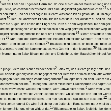
5
Als der Esel den Engel des Herrn sah, drückte er sich an der Mauer entlang und
27
ge Stelle, wo es weder rechts noch links eine Möglichkeit gab auszuweichen.
Als
l den Mund, und der Esel sagte zu Bileam: Was habe ich dir getan, daß du mich je
30
acht.
Der Esel antwortete Bileam: Bin ich nicht dein Esel, auf dem du seit eh un
eam die Augen, und er sah den Engel des Herrn auf dem Weg stehen, mit dem gezüc
eimal geschlagen? Ich bin dir feindlich in den Weg getreten, weil mir der Weg, de
34
cht jetzt schon umgebracht, ihn aber am Leben gelassen.
Bileam antwortete dem E
35
 ist.
Der Engel des Herrn antwortete Bileam: Geh mit den Männern, aber rede nic
37
Arnon, unmittelbar an der Grenze.
Balak sagte zu Bileam: Ich hatte dich rufen 
39
h jetzt etwas reden? Ich kann nur sagen, was Gott mir in den Mund legt.
Bileam gin
 Morgen nahm Balak Bileam mit sich und führte ihn zu den Baalshöhen hinauf. Von
2
ben junge Stiere und sieben Widder bereit!
Balak tat, was Bileam gesagt hatte, und
l beiseite gehen; vielleicht begegnet mir der Herr. Was er mich sehen läßt, werde 
5
nen jungen Stier und einen Widder dargebracht.
Da legte der Herr dem Bileam ein 
7
e Moabs waren bei ihm.
Da begann Bileam mit seinem Orakelspruch und sagte: Aus 
9
 nicht verwünscht, wie soll ich drohen, wem Jahwe nicht droht?
Denn vom Gipfel d
reich wie Staub, wer die Zehntausende Israels? Oh, könnte ich den Tod der Gere
12
mit du meine Feinde verwünschst, und nun hast du sie statt dessen gesegnet.
Bil
Volk sehen kannst. Du wirst freilich nur den äußersten Rand sehen; ganz wirst du 
15
nen jungen Stier und einen Widder dar.
Bileam sagte zu Balak: Bleib hier bei dei