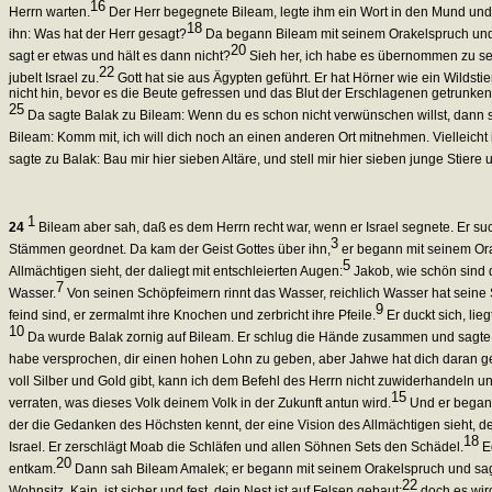
16
Herrn warten.
Der Herr begegnete Bileam, legte ihm ein Wort in den Mund und 
18
ihn: Was hat der Herr gesagt?
Da begann Bileam mit seinem Orakelspruch und s
20
sagt er etwas und hält es dann nicht?
Sieh her, ich habe es übernommen zu seg
22
jubelt Israel zu.
Gott hat sie aus Ägypten geführt. Er hat Hörner wie ein Wildstier
nicht hin, bevor es die Beute gefressen und das Blut der Erschlagenen getrunken
25
Da sagte Balak zu Bileam: Wenn du es schon nicht verwünschen willst, dann 
Bileam: Komm mit, ich will dich noch an einen anderen Ort mitnehmen. Vielleicht is
sagte zu Balak: Bau mir hier sieben Altäre, und stell mir hier sieben junge Stiere
1
24
Bileam aber sah, daß es dem Herrn recht war, wenn er Israel segnete. Er suc
3
Stämmen geordnet. Da kam der Geist Gottes über ihn,
er begann mit seinem Or
5
Allmächtigen sieht, der daliegt mit entschleierten Augen:
Jakob, wie schön sind d
7
Wasser.
Von seinen Schöpfeimern rinnt das Wasser, reichlich Wasser hat seine S
9
feind sind, er zermalmt ihre Knochen und zerbricht ihre Pfeile.
Er duckt sich, lie
10
Da wurde Balak zornig auf Bileam. Er schlug die Hände zusammen und sagte z
habe versprochen, dir einen hohen Lohn zu geben, aber Jahwe hat dich daran geh
voll Silber und Gold gibt, kann ich dem Befehl des Herrn nicht zuwiderhandeln
15
verraten, was dieses Volk deinem Volk in der Zukunft antun wird.
Und er begann
der die Gedanken des Höchsten kennt, der eine Vision des Allmächtigen sieht, der
18
Israel. Er zerschlägt Moab die Schläfen und allen Söhnen Sets den Schädel.
Ed
20
entkam.
Dann sah Bileam Amalek; er begann mit seinem Orakelspruch und sagt
22
Wohnsitz, Kain, ist sicher und fest, dein Nest ist auf Felsen gebaut;
doch es wird