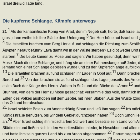
Israel dreißig Tage lang.
Die kupferne Schlange. Kämpfe unterwegs
1
21
Als der kanaanitische König von Arad, der im Negeb saß, hörte, daß Israel a
3
gibst, dann weihe ich ihre Städte dem Untergang.
Der Herr hörte auf Israel und
4
Die Israeliten brachen vom Berg Hor auf und schlugen die Richtung zum Schil
Ägypten heraufgeführt? Etwa damit wir in der Wüste sterben? Es gibt weder Brot
7
starben.
Die Leute kamen zu Mose und sagten: Wir haben gesündigt, denn wir ha
Mose: Mach dir eine Schlange, und häng sie an einer Fahnenstange auf! Jeder, d
jemand von einer Schlange gebissen wurde und zu der Kupferschlange aufblickte
10
11
Die Israeliten brachen auf und schlugen ihr Lager in Obot auf.
Dann brachen 
13
Sered auf.
Von dort brachen sie auf und schlugen das Lager jenseits des Arnon
15
es im Buch der Kriege des Herrn: Waheb in Sufa und die Bäche des Arnon
und 
Brunnen, von dem der Herr zu Mose gesagt hat: Versammle das Volk, damit ich 
Edlen des Volkes aushoben mit dem Zepter, mit ihren Stäben. Aus der Wüste (zog
das Ödland herabschaut.
21
22
Israel schickte Boten zum Amoriterkönig Sihon und ließ ihm sagen:
Ich möch
23
Königsstraße benutzen, bis wir dein Gebiet durchzogen haben.
Doch Sihon ließ
24
an.
Aber Israel schlug ihn mit scharfem Schwert und besetzte sein Land vom A
Städte ein und ließen sich in den Amoriterstädten nieder, in Heschbon und allen 
27
und hatte ihm sein ganzes Land bis zum Arnon abgenommen.
Darum sagen die
29