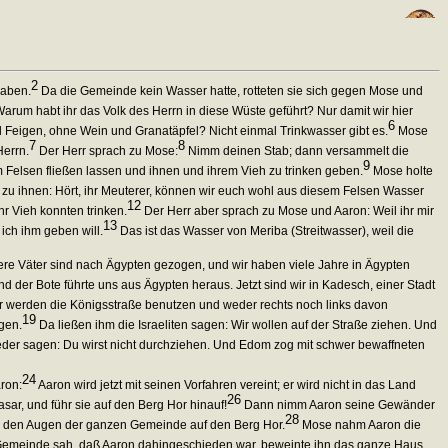
2
raben.
Da die Gemeinde kein Wasser hatte, rotteten sie sich gegen Mose und
arum habt ihr das Volk des Herrn in diese Wüste geführt? Nur damit wir hier
6
 Feigen, ohne Wein und Granatäpfel? Nicht einmal Trinkwasser gibt es.
Mose
7
8
Herrn.
Der Herr sprach zu Mose:
Nimm deinen Stab; dann versammelt die
9
m Felsen fließen lassen und ihnen und ihrem Vieh zu trinken geben.
Mose holte
 ihnen: Hört, ihr Meuterer, können wir euch wohl aus diesem Felsen Wasser
12
r Vieh konnten trinken.
Der Herr aber sprach zu Mose und Aaron: Weil ihr mir
13
 ich ihm geben will.
Das ist das Wasser von Meriba (Streitwasser), weil die
re Väter sind nach Ägypten gezogen, und wir haben viele Jahre in Ägypten
d der Bote führte uns aus Ägypten heraus. Jetzt sind wir in Kadesch, einer Stadt
r werden die Königsstraße benutzen und weder rechts noch links davon
19
gen.
Da ließen ihm die Israeliten sagen: Wir wollen auf der Straße ziehen. Und
der sagen: Du wirst nicht durchziehen. Und Edom zog mit schwer bewaffneten
24
ron:
Aaron wird jetzt mit seinen Vorfahren vereint; er wird nicht in das Land
26
r, und führ sie auf den Berg Hor hinauf!
Dann nimm Aaron seine Gewänder
28
vor den Augen der ganzen Gemeinde auf den Berg Hor.
Mose nahm Aaron die
Gemeinde sah, daß Aaron dahingeschieden war, beweinte ihn das ganze Haus