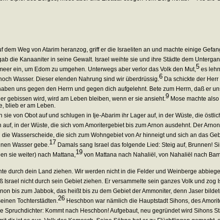
uf dem Weg von Atarim heranzog, griff er die Israeliten an und machte einige Gefa
 gab die Kanaaniter in seine Gewalt. Israel weihte sie und ihre Städte dem Unter
5
fmeer ein, um Edom zu umgehen. Unterwegs aber verlor das Volk den Mut,
es lehn
6
 noch Wasser. Dieser elenden Nahrung sind wir überdrüssig.
Da schickte der Herr 
ben uns gegen den Herrn und gegen dich aufgelehnt. Bete zum Herrn, daß er uns 
9
er gebissen wird, wird am Leben bleiben, wenn er sie ansieht.
Mose machte also 
, blieb er am Leben.
sie von Obot auf und schlugen in Ije-Abarim ihr Lager auf, in der Wüste, die östlic
 auf, in der Wüste, die sich vom Amoritergebiet bis zum Arnon ausdehnt. Der Arno
die Wasserscheide, die sich zum Wohngebiet von Ar hinneigt und sich an das Geb
17
ihnen Wasser gebe.
Damals sang Israel das folgende Lied: Steig auf, Brunnen! Sin
19
en sie weiter) nach Mattana,
von Mattana nach Nahaliël, von Nahaliël nach Bam
te durch dein Land ziehen. Wir werden nicht in die Felder und Weinberge abbiege
 Israel nicht durch sein Gebiet ziehen. Er versammelte sein ganzes Volk und zog Is
rnon bis zum Jabbok, das heißt bis zu dem Gebiet der Ammoniter, denn Jaser bild
26
seinen Tochterstädten.
Heschbon war nämlich die Hauptstadt Sihons, des Amorite
 Spruchdichter: Kommt nach Heschbon! Aufgebaut, neu gegründet wird Sihons St