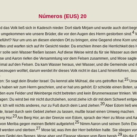
Números (EUS) 20
d das Volk ließ sich in Kadesch nieder. Dort starb Mirjam und wurde auch dort beg
4
och umgekommen wie unsere Brüder, die vor den Augen des Herrn gestorben sind.
W
eführt? Nur um uns an diesen elenden Ort zu bringen, eine Gegend ohne Korn und
 und warfen sich auf ihr Gesicht nieder. Da erschien ihnen die Herrlichkeit des 
solle sein Wasser fließen lassen. Auf diese Weise wirst du für sie Wasser aus de
e und Aaron riefen die Versammlung vor dem Felsen zusammen, und Mose sagte zu
mal auf den Felsen. Da kam Wasser heraus, viel Wasser, und die Gemeinde und ih
bezeugen wolltet, darum werdet ihr dieses Volk nicht in das Land hineinführen, das
.
15
So sagt dein Bruder Israel: Du kennst alle Mühsal, die uns getroffen hat.
Unse
 haben wir zum Herrn geschrien, und er hat uns gehört. Er schickte einen Boten, un
en eure Felder und Weinberge nicht betreten und kein Brunnenwasser trinken. Wi
n: Du wirst bei mir nicht durchziehen, sonst ziehe ich dir mit dem Schwert entge
20
 Ich will nichts anderes, nur zu Fuß durch dein Land ziehen.
Aber Edom ließ wie
e, Israel durch sein Gebiet ziehen zu lassen, mußte Israel einen Umweg machen.
23
erg Hor.
Am Berg Hor, an der Grenze von Edom, sprach der Herr zu Mose und Aa
25
r von Meriba gegen meinen Befehl aufgelehnt.
Nimm Aaron und seinen Sohn Eleasa
27
nt werden und sterben.
Mose tat, was ihm der Herr befohlen hatte. Sie stiegen 
29
dem Gipfel des Berges, Mose aber und Eleasar stiegen vom Berg herab.
Als die 