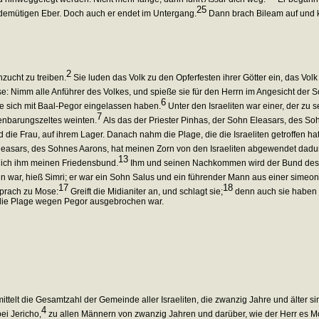
25
 demütigen Eber. Doch auch er endet im Untergang.
Dann brach Bileam auf und k
2
nzucht zu treiben.
Sie luden das Volk zu den Opferfesten ihrer Götter ein, das Volk 
: Nimm alle Anführer des Volkes, und spieße sie für den Herrn im Angesicht der S
6
die sich mit Baal-Pegor eingelassen haben.
Unter den Israeliten war einer, der zu
7
enbarungszeltes weinten.
Als das der Priester Pinhas, der Sohn Eleasars, des Soh
die Frau, auf ihrem Lager. Danach nahm die Plage, die die Israeliten getroffen hat
easars, des Sohnes Aarons, hat meinen Zorn von den Israeliten abgewendet dadurch, 
13
 ich ihm meinen Friedensbund.
Ihm und seinen Nachkommen wird der Bund des ewig
n war, hieß Simri; er war ein Sohn Salus und ein führender Mann aus einer simeon
17
18
prach zu Mose:
Greift die Midianiter an, und schlagt sie;
denn auch sie haben eu
ls die Plage wegen Pegor ausgebrochen war.
ittelt die Gesamtzahl der Gemeinde aller Israeliten, die zwanzig Jahre und älter si
4
ei Jericho,
zu allen Männern von zwanzig Jahren und darüber, wie der Herr es Mo