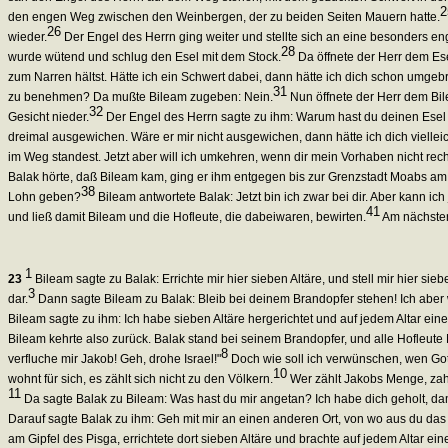
2
den engen Weg zwischen den Weinbergen, der zu beiden Seiten Mauern hatte.
26
wieder.
Der Engel des Herrn ging weiter und stellte sich an eine besonders en
28
wurde wütend und schlug den Esel mit dem Stock.
Da öffnete der Herr dem Ese
zum Narren hältst. Hätte ich ein Schwert dabei, dann hätte ich dich schon umgebr
31
zu benehmen? Da mußte Bileam zugeben: Nein.
Nun öffnete der Herr dem Bil
32
Gesicht nieder.
Der Engel des Herrn sagte zu ihm: Warum hast du deinen Esel dr
dreimal ausgewichen. Wäre er mir nicht ausgewichen, dann hätte ich dich viellei
im Weg standest. Jetzt aber will ich umkehren, wenn dir mein Vorhaben nicht recht
Balak hörte, daß Bileam kam, ging er ihm entgegen bis zur Grenzstadt Moabs am 
38
Lohn geben?
Bileam antwortete Balak: Jetzt bin ich zwar bei dir. Aber kann ic
41
und ließ damit Bileam und die Hofleute, die dabeiwaren, bewirten.
Am nächsten
1
23
Bileam sagte zu Balak: Errichte mir hier sieben Altäre, und stell mir hier sie
3
dar.
Dann sagte Bileam zu Balak: Bleib bei deinem Brandopfer stehen! Ich aber wil
Bileam sagte zu ihm: Ich habe sieben Altäre hergerichtet und auf jedem Altar ei
Bileam kehrte also zurück. Balak stand bei seinem Brandopfer, und alle Hofleut
8
verfluche mir Jakob! Geh, drohe Israel!"
Doch wie soll ich verwünschen, wen Gott
10
wohnt für sich, es zählt sich nicht zu den Völkern.
Wer zählt Jakobs Menge, zahl
11
Da sagte Balak zu Bileam: Was hast du mir angetan? Ich habe dich geholt, da
Darauf sagte Balak zu ihm: Geh mit mir an einen anderen Ort, von wo aus du das 
am Gipfel des Pisga, errichtete dort sieben Altäre und brachte auf jedem Altar ei