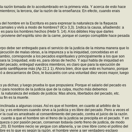
 la razón tomada de lo acostumbrado en la primera vida. Y acerca de esto hace
iembros; la tercera, dar la razón de la enseñanza: En efecto, cuando erais
 del hombre en la Escritura es para expresar la naturaleza de la flaqueza
s carnales y vivís a modo de hombres? (ICo 3,3). 1ndica la causa, añadiendo: a
do es para los hombres hechos (Hebr 5. 14). A los débiles Hay que darles
o proviene def espíritu sino de la carne, porque el cuerpo corruptible hace pesada
rpo debe ser entregado para el servicio de la justicia de la misma manera que lo
jecución de malas obras, a la impureza y a la iniquidad, concebidas en el
cambio, corresponde a los pecados espirituales y principalmente a los que son
para la 1niquidad, esto es, para obras de hecho. Y aquí habla de iniquidad en
a del pecado, entregad vuestros miembros, es claro que para la ejecución de
El santo santifíquese más (Ap 22,1 1). Ahora bien, dice que esto es humano, porque
ió a descarriaros de Dios, le buscaréis con una voluntad diez veces mayor, luego
s ya dichas; y luego prueba lo que propusiera: Porque el salario del pecado es
en para nosotros de la justicia que de la culpa, mucho más debemos
a naturaleza del estado de justicia: Mas ahora, libertados del pecado, etc.
u fin es la muerte.
nclinada a algunas cosas. Así es que el hombre, en cuanto al arbitrio de la
cia; y es entonces cuando sirve a la justicia y es libre del pecado. Pero a veces el
r la cual es arrastrado al consentimiento del pecado, contra el juicio de la razón.
cuanto a que el hombre sin el freno de la justicia se precipita en el pecado. Y en
laqueza o por pasión pecan, conservan todavía cierto freno de justicia, de modo
20). El hombre necio se yergue con altanería, y se cree libre como el pollino del
bre es lo que es según la razón, el hombre viene a ser verdadero esclavo