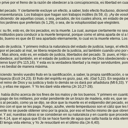
prive por el freno de la razón de obedecer a la concupiscencia, es libertad en cu
 del pecado. Y ciertamente excluye un efecto, a saber, todo efecto fructuoso, dici
naventuranza. Los trabajos que hagan son trabajos inútiles (Is 59, ó). ¡Ay de vos
, diciendo: de aquellas cosas, o sea, pecados, de los cuales ahora, en estado de 
 jardines que preferíais (Is 1,29), o sea, de la voluptuosidad que elegisteis.
ndo: su fin, esto es, de los pecados, es la muerte. La cual, aunque ciertamente no s
nstituidos para conducir a la muerte temporal, porque como el alma aparta de sí a 
do, bueno es que de El sea apartado eternamente, lo cual es la muerte eterna. Los
de justicia. Y primero indica la naturaleza del estado de justicia; luego, el efecto: t
el pecado al mal, se libera respecto de la justicia, así también cuando uno por el h
 Mas ahora, esto es, en estado de justicia, libertados del pecado. Si. pues, el Hij
obedece, así también, en el estado de justicia es uno siervo de Dios obedeciendo 
iervo tuyo! (Ps 115,16). Y esta es la verdadera libertad y la mejor servidumbre, porq
ue es bestial de manera máxima.
 diciendo: tenéis vuestro fruto en la santificación, a saber, la propia santificación, 
queza (Eccli 24,23). El fruto del espíritu es gozo, paz, etc. (Gal 5,22). En seguida in
 el reino de Dios y su justicia y todo lo demás se os dará por añadidura (Mt 6,33)
, y ellas me siguen. Y Yo les daré vida eterna (Jn 10,27-28).
 había dicho acerca de los fines de los malos y de los buenos. Y primero en cuanto 
 pago de los militares, por estar pendiente de un brazo de madera, esto es, que se
 pecado, como ya se dijo, se dice que la muerte es el estipendio del pecado, esto 
ino con el que se les paga. Fuego, azufre, viento tempestuoso son el cáliz que les 
amente no se puede obtener sino por la gracia, por eso el hecho mismo de que obrem
or. Y así, nuestras obras si se consideran en su naturaleza y en cuanto que proced
n 4,14, que el agua que El da se hace fuente de agua que salta hasta la vida eterna
l tenga vida eterna; y Yo Je resucitaré en el último día (Jn 6,40).