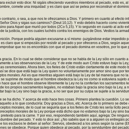
a excluir esto dice: Ni sigáis ofreciendo vuestros miembros al pecado, esto es, a
bre, comete una iniquidad: y es claro que así se pelea por reconstruir el domini
 contrario, o sea, a que nos le ofrezcamos a Dios. Y primero en cuanto al efecto in
u Señor Dios y sigas sus caminos? (Deut 10,12). Y esto debéis hacerlo como viviente
 sino para Aquel que murió por todos (2Co 5,15). Y lo segundo en cuanto al acto ext
e la justicia, con los cuales luchéis contra los enemigos de Dios. Vestios la armadu
onición. Porque podría alguien excusarse a sí mismo -juzgándose estar impedido p
s claro que si empezáis por resistir al pecado y por ofreceros a Dios, según aquell
is comprobar que no os encontráis con que el pecado domina en vosotros, por lo que
la gracia. En lo cual se debe considerar que no se habla de la Ley sólo en cuanto 
mente a las observancias de la Ley. Y de este modo aun Cristo estuvo bajo la Ley,
las ceremoniales. Ahora bien, los fieles de Cristo están ciertamente de este modo 
sí se dice que está bajo la Ley quien no voluntariamente por amor sino que por temo
eptos morales. Así es que mientras alguien está bajo la Ley de tal manera que no la
a se suprime de modo que el hombre obedezca la Ley no como si estuviera sujeto a e
 que hace que el hombre observe libremente la Ley no la conferían los sacramentos l
e los propios sacramentos legales, no estaban bajo la gracia sino bajo la Ley, a no
tar bajo la Ley sino bajo la gracia, a no ser que por su culpa se sujete a la servid
ue se ha dicho. Y acerca de esto hace tres cosas. Primero plantea la cuestión. L
 aquello a lo que conduciría: Doy gracias a Dios, etc. Acerca de lo primero se deb
ceptos morales, de lo cual se seguiría que a los fieles de Cristo les sería lícito pe
ceptos morales de la Ley porque está dicho que no estamos bajo la Ley sino bajo 
omo pretexto para la carne. Y por eso, respondiendo también aquí, agrega: De ning
dumbre del pecado. Y esto lo dice así: ¿No sabéis que si a alguien os entregáis
 los esclavos le deben al señor: Siervos, obedeced a los amos según la carne (Ef
enes se obedece. Porque quien obedece al pecado, por la servidumbre del pecado v