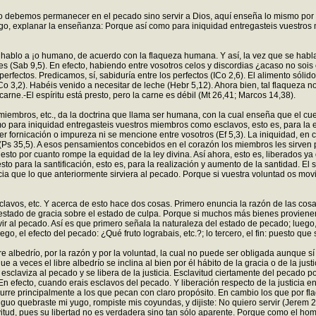
 no debemos permanecer en el pecado sino servir a Dios, aquí enseña lo mismo por
go, explanar la enseñanza: Porque así como para iniquidad entregasteis vuestros m
 hablo a ¡o humano, de acuerdo con la flaqueza humana. Y así, la vez que se habla
yes (Sab 9,5). En efecto, habiendo entre vosotros celos y discordias ¿acaso no soi
erfectos. Predicamos, sí, sabiduría entre los perfectos (ICo 2,6). El alimento sóli
Co 3,2). Habéis venido a necesitar de leche (Hebr 5,12). Ahora bien, tal flaqueza n
carne.-El espíritu está presto, pero la carne es débil (Mt 26,41; Marcos 14,38).
iembros, etc., da la doctrina que llama ser humana, con la cual enseña que el cue
o para iniquidad entregasteis vuestros miembros como esclavos, esto es, para la e
fornicación o impureza ni se mencione entre vosotros (Ef 5,3). La iniquidad, en 
 (Ps 35,5). A esos pensamientos concebidos en el corazón los miembros les sirven 
esto por cuanto rompe la equidad de la ley divina. Así ahora, esto es, liberados y
esto para la santificación, esto es, para la realización y aumento de la santidad. 
cia que lo que anteriormente sirviera al pecado. Porque si vuestra voluntad os mov
clavos, etc. Y acerca de esto hace dos cosas. Primero enuncia la razón de las cosa
l estado de gracia sobre el estado de culpa. Porque si muchos más bienes provien
r al pecado. Así es que primero señala la naturaleza del estado de pecado; luego, l
o, el efecto del pecado: ¿Qué fruto lograbais, etc.?; lo tercero, el fin: puesto que s
albedrío, por la razón y por la voluntad, la cual no puede ser obligada aunque sí i
a veces el libre albedrío se inclina al bien por él hábito de la gracia o de la justi
esclaviza al pecado y se libera de la justicia. Esclavitud ciertamente del pecado po
 efecto, cuando erais esclavos del pecado. Y liberación respecto de la justicia en 
ocurre principalmente a los que pecan con claro propósito. En cambio los que por f
guo quebraste mi yugo, rompiste mis coyundas, y dijiste: No quiero servir (Jerem 2,
itud, pues su libertad no es verdadera sino tan sólo aparente. Porque como el hom