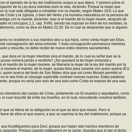
con el ejemplo de la ley del matrimonio aclara lo que dijera. Y primero pone el
ligación de la Ley dura mientras dure la vida, diciendo: Porque la mujer que
y, por la cual está obligada a cohabitar con su marido, según Mateo 19,6: Lo que
de Cristo y la 1glesia, o bien del Verbo y la humana naturaleza en la persona de
e desliga con la muerte, diciendo: mas si el marido de la mujer muere, después de
tiis et concupisc,1,1, cap. XVIII), siendo las nupcias un bien de los mortales, la
 matrimonio, como se dice en Mateo 22,30. De lo cual se desprende que si alguien
es no recibieron a sus maridos sino a sus hijos, como cierta mujer por Elias,
ierta consagración del alma inmortal. Y toda consagración permanece mientras
muere y resucita, no debe recibir de nuevo estos mismos sacramentos.
, que dura en la mujer mientras viva el marido, de lo cual es señal que se le
, ¿acaso volverá jamás a recibirla? ¿No quedará la tal mujer inmunda y
el marido de la mujer muriere, se liberaría la mujer de la ley del marido por la
si muriere el marido, de la mujer, queda libre para casarse con quien quiera (ICo
omo, quien acerca del texto de San Mateo dice que así como Moisés permitió el
 no le sea lícito al cónyuge supérstite contraer nuevas nupcias. Estas palabras
amento, porque no sería uno solo de una sola como Cristo es esposo de una sola
chos miembros del cuerpo de Cristo, júntamente cor El muertos y sepultados, como
, el cual resucitó de entre los muertos, en el cual, resucitando vosotros tambien,
 que se libera de la obligación es el que se dice que muere. Pero si
 fuere de ellos el que muera, a que se suprima la ley del matrimonio; porque ya
n de que fructifiquemos para Dios: porque por haber sido hechos miembros de
. Lo segundo: Porque cuando estábamos en la carne, muestra que el dar el dicho