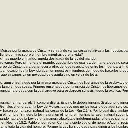
isés por la gracia de Cristo, y se trata de varias cosas relativas a las nupcias baj
 tiene dominio sobre el hombre mientras dure la vida?
te; mas muerto el marido, queda desligada de la ley del marido.
otro varón. Pero si muriere el marido, queda libre de esa ley, dé manera que no será
o de Cristo, para pertenecer a otro, del qué resucitó de entre los muertos, a fin d
ban ocasión de la Ley, obraban en nuestros miembros de modo de hacerles produci
 que sirvamos ya en novedad de espíritu y no en vejez dé letra.
o, aquí enseña que por la misma gracia de Cristo nos liberamos de la esclavitud de
 también dos cosas. Primero ensena que por la gracia de Cristo nos liberamos de la
unciar la prueba con la cuál arguye para esclarecer su tesis; luego la explica: Porq
oráis, hermanos, etc.?, como si dijera: Esto no lo debéis ignorar. Si alguno lo igno
iles e ignoraban la Ley de Moisés, parece que no les toca lo que aquí se dice. P
, hacen por la razón natural las cosas de la Ley (Rm 2,14). Por lo cual dice tambié
 en el hombre. Y muere la ley natural en el hombre mientras la razón natural sucumb
cuando habla de la Ley de una manera absoluta e indeterminada, refiérese siempre
en Hechos 18,2, Pablo encontró en Corinto a cierto Judío, de nombre Aquila, recié
ante toda la vida del hombre. Porque la Ley ha sido dada para dirigir a los hombres