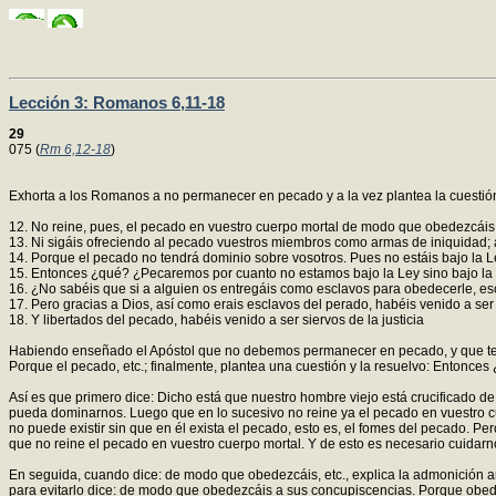
Lección 3: Romanos 6,11-18
29
075 (
Rm 6,12-18
)
Exhorta a los Romanos a no permanecer en pecado y a la vez plantea la cuestión
12. No reine, pues, el pecado en vuestro cuerpo mortal de modo que obedezcáis
13. Ni sigáis ofreciendo al pecado vuestros miembros como armas de iniquidad; 
14. Porque el pecado no tendrá dominio sobre vosotros. Pues no estáis bajo la Le
15. Entonces ¿qué? ¿Pecaremos por cuanto no estamos bajo la Ley sino bajo la
16. ¿No sabéis que si a alguien os entregáis como esclavos para obedecerle, es
17. Pero gracias a Dios, así como erais esclavos del perado, habéis venido a ser
18. Y libertados del pecado, habéis venido a ser siervos de la justicia
Habiendo enseñado el Apóstol que no debemos permanecer en pecado, y que tenem
Porque el pecado, etc.; finalmente, plantea una cuestión y la resuelvo: Entonce
Así es que primero dice: Dicho está que nuestro hombre viejo está crucificado d
pueda dominarnos. Luego que en lo sucesivo no reine ya el pecado en vuestro cu
no puede existir sin que en él exista el pecado, esto es, el fomes del pecado. P
que no reine el pecado en vuestro cuerpo mortal. Y de esto es necesario cuidarno
En seguida, cuando dice: de modo que obedezcáis, etc., explica la admonición a
para evitarlo dice: de modo que obedezcáis a sus concupiscencias. Porque obedec