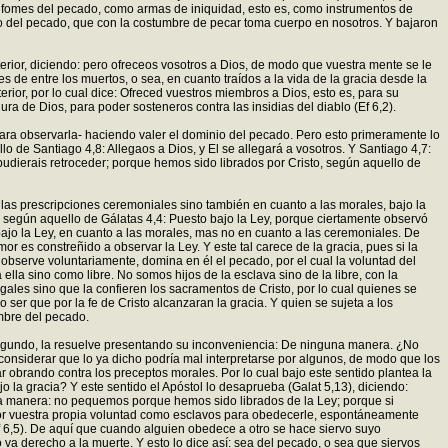
l fomes del pecado, como armas de iniquidad, esto es, como instrumentos de
o del pecado, que con la costumbre de pecar toma cuerpo en nosotros. Y bajaron
terior, diciendo: pero ofreceos vosotros a Dios, de modo que vuestra mente se le
s de entre los muertos, o sea, en cuanto traídos a la vida de la gracia desde la
erior, por lo cual dice: Ofreced vuestros miembros a Dios, esto es, para su
ra de Dios, para poder sosteneros contra las insidias del diablo (Ef 6,2).
ara observarla- haciendo valer el dominio del pecado. Pero esto primeramente lo
o de Santiago 4,8: Allegaos a Dios, y El se allegará a vosotros. Y Santiago 4,7:
 pudierais retroceder; porque hemos sido librados por Cristo, según aquello de
a las prescripciones ceremoniales sino también en cuanto a las morales, bajo la
 según aquello de Gálatas 4,4: Puesto bajo la Ley, porque ciertamente observó
bajo la Ley, en cuanto a las morales, mas no en cuanto a las ceremoniales. De
r es constreñido a observar la Ley. Y este tal carece de la gracia, pues si la
 observe voluntariamente, domina en él el pecado, por el cual la voluntad del
lla sino como libre. No somos hijos de la esclava sino de la libre, con la
egales sino que la confieren los sacramentos de Cristo, por lo cual quienes se
 ser que por la fe de Cristo alcanzaran la gracia. Y quien se sujeta a los
umbre del pecado.
o segundo, la resuelve presentando su inconveniencia: De ninguna manera. ¿No
e considerar que lo ya dicho podría mal interpretarse por algunos, de modo que los
car obrando contra los preceptos morales. Por lo cual bajo este sentido plantea la
la gracia? Y este sentido el Apóstol lo desaprueba (Galat 5,13), diciendo:
una manera: no pequemos porque hemos sido librados de la Ley; porque si
 por vuestra propia voluntad como esclavos para obedecerle, espontáneamente
 6,5). De aquí que cuando alguien obedece a otro se hace siervo suyo
a derecho a la muerte. Y esto lo dice así: sea del pecado, o sea que siervos