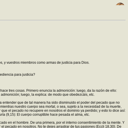
os, y vuestros miembros como armas de justicia para Dios.
ediencia para justicia?
ce tres cosas. Primero enuncia la admonición: luego, da la razón de ello:
 admonición; luego, la explica: de modo que obedezcáis, etc.
a a entender que de tal manera ha sido disminuido el poder del pecado que no
ientras nuestro cuerpo sea mortal, o sea, sujeto a la necesidad de la muerte,
 que el pecado no recupere en nosotros el dominio ya perdido; y esto lo dice así:
ía (9,15): El cuerpo corruptible hace pesada el alma, etc.
cado en el hombre. De una primera, por el interno consentimiento de la mente. Y
l pecado en nosotros. No te dejes arrastrar de tus pasiones (Eccli 18,30}. De