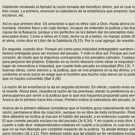
Habiendo mostrado el Apóstol la razón tomada dei beneficio divino, por el cual
tres cosas. La primera, enunciar la naturaleza de la enseñanza que propone; lue
esclavos, etc.
Así es que primero dice: Os amonesto a que os ofrez cáis a Dios. Hasta ahora os
humana. Hombre flaco y de cojto tiempo, incapaz de entender la justicia y las le
causa de la flaqueza; porque a los perfectos se les deben dar los preceptos más p
preceptos leves. Como a niños en Cristo, leche os di a beber, no manjar sólido (I
el alma, como dice el Libro de la Sabiduría (9,15). Por lo cual agrega: de vuestra 
En seguida, cuando dice: Porque así como para iniquidad entregasteis vuestros m
hemos entregado para ser esclavo del pecado. Y esto lo dice así: Porque así com
corazón, de modo que la impureza corresponda a los pecados carnales. Cualquier 
para perjuicio del prójimo. Estando en su lecho discurre cómo obrar la iniquidad
lugar de inmundicia e iniquidad, por cuanto todo pecado es iniquidad (Rm 13). Y 
buenas obras, como siervos a. la justicia, que se nos propone en la ley divina; y 
conforme al recto juicio se exige que el hombre sea mucho más siervo de la justi
que os hayáis convertido (Bar 4,28).
La razón de tal enseñanza la da en seguida diciendo: En efecto, cuando erais es
la muerte. Ahora bien, muestra la razón de las premisas, dando la preferencia a
preocuparnos por servir a la justicia que lo que nos hayamos propuesto para servi
Acerca de lo primero hace tres cosas. Primero indica la naturaleza del pecado; lueg
Acerca de lo primero débese considerar que el hombre goza naturalmente de libre 
razón, permanece libre de coacción, aunque no es libre de toda inclinación. Porque 
libre albedrío se inclina al mal por el hábito del pecado, y es entonces cuando se 
El que comete pecado esclavo es del pecado (Jn 8,34). Y en cuanto a esto dice: En
cuanto a esto dice: independizados estabais en cuanto a la justicia, lo cual les 
que no se han liberado por completo respecto de la justicia. Ya desde tiempo anti
asno montes (Jb 2,12). Pero débese saber que tal estado es de verdadera esclav