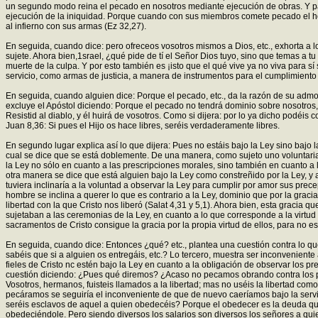
un segundo modo reina el pecado en nosotros mediante ejecución de obras. Y par
ejecución de la iniquidad. Porque cuando con sus miembros comete pecado el hom
al infierno con sus armas (Ez 32,27).
En seguida, cuando dice: pero ofreceos vosotros mismos a Dios, etc., exhorta a lo
sujete. Ahora bien,1srael, ¿qué pide de tí el Señor Dios tuyo, sino que temas a t
muerte de la culpa. Y por esto también es ¡isto que el qué vive ya no viva para sí
servicio, como armas de justicia, a manera de instrumentos para el cumplimiento d
En seguida, cuando alguien dice: Porque el pecado, etc., da la razón de su adm
excluye el Apóstol diciendo: Porque el pecado no tendrá dominio sobre nosotros, e
Resistid al diablo, y él huirá de vosotros. Como si dijera: por lo ya dicho podé
Juan 8,36: Si pues el Hijo os hace libres, seréis verdaderamente libres.
En segundo lugar explica así lo que dijera: Pues no estáis bajo la Ley sino bajo 
cual se dice que se está doblemente. De una manera, como sujeto uno voluntaria
la Ley no sólo en cuanto a las prescripciones morales, sino también en cuanto a 
otra manera se dice que está alguien bajo la Ley como constreñido por la Ley, y a
tuviera inclinaría a la voluntad a observar la Ley para cumplir por amor sus prec
hombre se inclina a querer lo que es contrario a la Ley, dominio que por la graci
libertad con la que Cristo nos liberó (Salat 4,31 y 5,1). Ahora bien, esta gracia
sujetaban a las ceremonias de la Ley, en cuanto a lo que corresponde a la virtud d
sacramentos de Cristo consigue la gracia por la propia virtud de ellos, para no es
En seguida, cuando dice: Entonces ¿qué? etc., plantea una cuestión contra lo q
sabéis que si a alguien os entregáis, etc.? Lo tercero, muestra ser inconveniente
fieles de Cristo nc estén bajo la Ley en cuanto a la obligación de observar los pre
cuestión diciendo: ¿Pues qué diremos? ¿Acaso no pecamos obrando contra los pre
Vosotros, hermanos, fuisteis llamados a la libertad; mas no uséis la libertad c
pecáramos se seguiría el inconveniente de que de nuevo caeríamos bajo la servi
seréis esclavos de aquel a quien obedecéis? Porque el obedecer es la deuda que
obedeciéndole. Pero siendo diversos los salarios son diversos los señores a qui