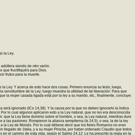
o la Ley.
 adúltera siendo de otro varón.
e que fructifiquéis para Dios.
r frutos para la muerte.
 la Ley. Y acerca de esto hace dos cosas. Primero enuncia su tesis; luego,
 servidumbre de la Ley; luego muestra la utilidad de tal liberación: Para que
ue la mujer casada ligada está por la ley a su marido, etc.; finalmente, concluye:
ra será ignorado (ICo 14,38). Y la causa por la que no deben ignorarlo la índica
or lo cual algunos aplicaron esto a la Ley natural, que no les era desconocida
n: que la Ley tiene dominio sobre el hombre, o sea, la Ley natural, mientras dure
e a las pasiones. Rompieron la alianza sempiterna (Is 24,5), o sea, la de la ley
 a la Ley de Moisés. Por lo cual débese decir que los fieles Romanos no eran
n llegado de 1talia, y a su mujer Priscila, por haber ordenado Claudio que todos
 en el camino de esta vida, según el Salmo 24,12: Le ha prescrito la regla en la