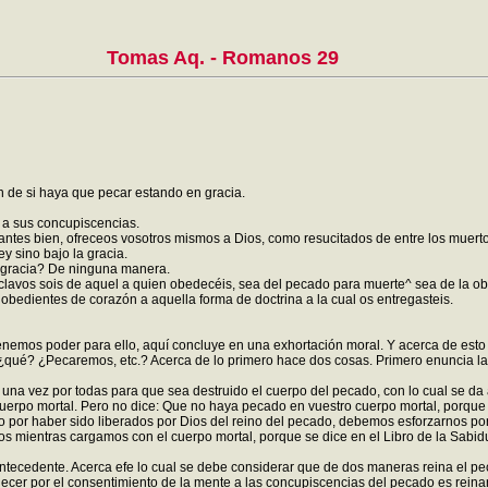
Tomas Aq. - Romanos 29
 de si haya que pecar estando en gracia.
 a sus concupiscencias.
antes bien, ofreceos vosotros mismos a Dios, como resucitados de entre los muert
y sino bajo la gracia.
 gracia? De ninguna manera.
clavos sois de aquel a quien obedecéis, sea del pecado para muerte^ sea de la ob
 obedientes de corazón a aquella forma de doctrina a la cual os entregasteis.
os poder para ello, aquí concluye en una exhortación moral. Y acerca de esto ha
s ¿qué? ¿Pecaremos, etc.? Acerca de lo primero hace dos cosas. Primero enuncia la
e una vez por todas para que sea destruido el cuerpo del pecado, con lo cual se d
erpo mortal. Pero no dice: Que no haya pecado en vuestro cuerpo mortal, porque m
ero por haber sido liberados por Dios del reino del pecado, debemos esforzarnos por
s mientras cargamos con el cuerpo mortal, porque se dice en el Libro de la Sabidur
ntecedente. Acerca efe lo cual se debe considerar que de dos maneras reina el pe
er por el consentimiento de la mente a las concupiscencias del pecado es reinar e