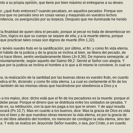
anto a su propia opinión, que tiene por bien máximo el entregarse a su deseo.
endo: ¿qué fruto entonces? cuando pecabais, en aquellos pecados. Porque son
otros que no pensáis sino en cosas vanas y maquináis en vuestros lechos
penitencia, os avergonzáis por su torpeza. Después que me iluminaste he herido
ea la finalidad de quien obra el pecado, porque al pecar no trata de desembocar en
Dios, lógico es que su cuerpo se separe de ella; y a la muerte eterna, porque
 que practican tales cosas son dignos de muerte (Rm 1,32).
enéis vuestro fruto en la santificación; por último, el fin: y como fin vida eterna.
ábito de la justicia y de la gracia se inclina al bien, se libera del pecado, de
o os hace libres, seréis verdaderamente libres (Jn 8,36). De manera semejante, al
voluntariamente, según aquello del Salmo 99,2: Servid al Señor con alegría. Y
ue por la justicia se inclina el hombre a lo que a él mismo le conviene, lo cual es
o sea, la realización de la santidad por las buenas obras es vuestro fruto, en cuanto
dica el fin, diciendo: y como fin vida eterna. La cual es ciertamente el fin de los
. Y también de las mismas obras que haciéndose por obediencia a Dios y a
a los malos, dice: dicho está que el fin de los pecadores es la muerte: porque el
 debe pesar. Porque el dinero que se distribuía entre los soldados se pesaba. Y
es, su retribución, con la que les paga a los que le sirven. Y de aquí resulta
tocará (Ps 10,7). Mas en cuanto a los buenos, dice: Mas la gracia de Dios es vida
os el bien y de que nuestras obras merecen la vida eterna, es por la gracia de
en del libre albedrío del hombre, no merecen de condigno la vida eterna, sino tan
. Y esto se realiza en Jesucristo Señor nuestro, o sea, por Cristo, o en cuanto