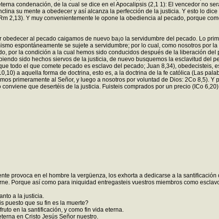
 eterna condenación, de la cual se dice en el Apocalipsis (2,1 1): El vencedor no
ina su mente a obedecer y así alcanza la perfección de la justicia. Y esto lo dice 
y (Rm 2,13). Y muy convenientemente le opone la obediencia al pecado, porque como
or obedecer al pecado caigamos de nuevo ba¡o la servidumbre del pecado. Lo pri
l mismo espontáneamente se sujete a servidumbre; por lo cual, como nosotros por l
por la condición a la cual hemos sido conducidos después de la liberación del pe
habiendo sido hechos siervos de la justicia, de nuevo busquemos la esclavitud del pe
ue todo el que comete pecado es esclavo del pecado; Juan 8,34), obedecisteis, es c
,10) a aquella forma de doctrina, esto es, a la doctrina de la fe católica (Las pala
mismos primeramente al Señor, y luego a nosotros por voluntad de Dios: 2Co 8,5). Y 
no conviene que desertéis de la justicia. Fuisteis comprados por un precio (ICo 6,20),
nte provoca en el hombre la vergüenza, los exhorta a dedicarse a la santificación d
rne. Porque así como para iniquidad entregasteis vuestros miembros como esclavo
to a la justicia.
s puesto que su fin es la muerte?
uto en la santificación, y como fin vida eterna.
eterna en Cristo Jesús Señor nuestro.