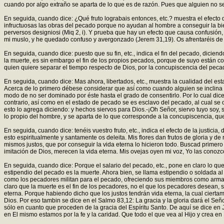
cuando por algo extraño se aparta de lo que es de razón. Pues que alguien no se 
En seguida, cuando dice: ¿Qué fruto lograbais entonces, etc.? muestra el efecto
infructuosas las obras del pecado porque no ayudan al hombre a conseguir la bie
perversos designiosi (Miq 2, i). Y prueba que hay un efecto que causa confusión
mi muslo, y he quedado confuso y avergonzado (Jerem 31,19). Os afrentaréis de los
En seguida, cuando dice: puesto que su fin, etc., indica el fin del pecado, dicie
la muerte, es sin embargo el fin de los propios pecados, porque de suyo están co
quien quiere separar el tiempo respecto de Dios, por la concupiscencia del peca
En seguida, cuando dice: Mas ahora, libertados, etc., muestra la cualidad del estado 
Acerca de lo primero débese considerar que así como cuando alguien se inclina por 
modo de no ser dominado por éste hasta el grado de consentirlo. Por lo cual dice:
contrario, así como en el estado de pecado se es esclavo del pecado, al cual se 
esto lo agrega diciendo: y hechos siervos para Dios.-¡Oh Señor, siervo tuyo soy, s
lo propio del hombre, y se aparta de lo que corresponde a la concupiscencia, q
En seguida, cuando dice: tenéis vuestro fruto, etc., indica el efecto de la justicia,
esto espiritualmente y santamente os deleita. Mis flores dan frutos de gloria y de ri
mismos justos, que por conseguir la vida eterna lo hicieron todo. Buscad primero
imitación de Dios, merecen la vida eterna. Mis ovejas oyen mi voz, Yo las conozco
En seguida, cuando dice: Porque el salario del pecado, etc., pone en claro lo que
estipendio del pecado es la muerte. Ahora bien, se llama estipendio o soldada al
como los pecadores militan para el pecado, ofreciendo sus miembros como armas al
claro que la muerte es el fin de los pecadores, no el que los pecadores desean, s
eterna. Porque habiendo dicho que los justos tendrán vida eterna, la cual ciert
Dios. Por eso tambin se dice en el Salmo 83,12: La gracia y la gloria dará el Señ
sólo en cuanto que proceden de la gracia del Espíritu Santo. De aquí se dice en J
en El mismo estamos por la fe y la caridad. Que todo el que vea al Hijo y crea en E