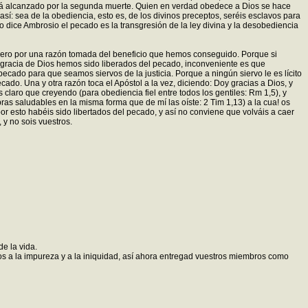
 será alcanzado por la segunda muerte. Quien en verdad obedece a Dios se hace
así: sea de la obediencia, esto es, de los divinos preceptos, seréis esclavos para
 dice Ambrosio el pecado es la transgresión de la ley divina y la desobediencia
mero por una razón tomada del beneficio que hemos conseguido. Porque si
a gracia de Dios hemos sido liberados del pecado, inconveniente es que
cado para que seamos siervos de la justicia. Porque a ningún siervo le es lícito
cado. Una y otra razón toca el Apóstol a la vez, diciendo: Doy gracias a Dios, y
laro que creyendo (para obediencia fiel entre todos los gentiles: Rm 1,5), y
bras saludables en la misma forma que de mí las oíste: 2 Tim 1,13) a la cua! os
por esto habéis sido libertados del pecado, y así no conviene que volváis a caer
 y no sois vuestros.
e la vida.
s a la impureza y a la iniquidad, así ahora entregad vuestros miembros como