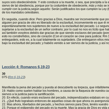
suyos sois obedeciéndole. Y esto conduce a la muerte, o sea, que precipita a la
siervo de tal obediencia, porque por la costumbre de obedecerle, más y más se incl
cumplir con la justicia,según aquello: Serán justificados los que cumplen la Le
de los mandatos celestiales.
En seguida, cuando dice: Pero gracias a Dios, muestra ser inconveniente que p
alguien por gracia de otro es liberado de la esclavitud, inconveniente es que é
espontáneamente nos sujetemos de nuevo a la esclavitud del pecado. Lo segundo, 
sujetarse a la esclavitud de un señor contrario; por lo cual no nos es lícito que 
así también vosotros debéis dar gracias de que siendo esclavos del pecado (porq
esto no constreñidos, sino de corazón (Con el corazón se cree para justicia: Rm 10
entregasteis, esto es, a la cual totalmente os sujetasteis. (Se entregaron ellos 
bajo la esclavitud del pecado; y habéis venido a ser siervos de la justicia, y así 
Lección 4: Romanos 6,19-23
30
075 (
Rm 6,19-23
)
Manifiesta la pena del pecado y puesta al descubierto su torpeza, que infalibleme
19. Hablo como suelen hablar los hombres, a causa de la flaqueza de vuestra ca
siervos a la justicia para la santificación.
20. En efecto, cuando erais esclavos del pecado, independizados estabais en cuan
21. ¿Qué fruto lograbais entonces de aquellas cosas de que ahora os avergonzái
22. Mas ahora, libertados del pecado, y hechos siervos para Dios, tenéis vuestro fr
23. Porque el estipendio del pecado es la muerte. Mas la gracia de Dios es vida 