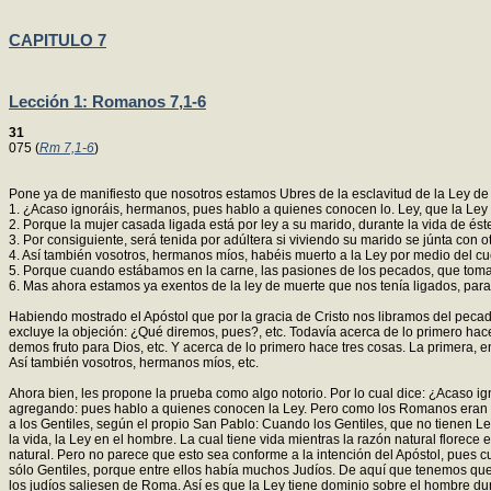
CAPITULO 7
Lección 1: Romanos 7,1-6
31
075 (
Rm 7,1-6
)
Pone ya de manifiesto que nosotros estamos Ubres de la esclavitud de la Ley de Mo
1. ¿Acaso ignoráis, hermanos, pues hablo a quienes conocen lo. Ley, que la Ley
2. Porque la mujer casada ligada está por ley a su marido, durante la vida de és
3. Por consiguiente, será tenida por adúltera si viviendo su marido se júnta con 
4. Así también vosotros, hermanos míos, habéis muerto a la Ley por medio del cuerp
5. Porque cuando estábamos en la carne, las pasiones de los pecados, que toma
6. Mas ahora estamos ya exentos de la ley de muerte que nos tenía ligados, para
Habiendo mostrado el Apóstol que por la gracia de Cristo nos libramos del pecad
excluye la objeción: ¿Qué diremos, pues?, etc. Todavía acerca de lo primero hace
demos fruto para Dios, etc. Y acerca de lo primero hace tres cosas. La primera, en
Así también vosotros, hermanos míos, etc.
Ahora bien, les propone la prueba como algo notorio. Por lo cual dice: ¿Acaso ign
agregando: pues hablo a quienes conocen la Ley. Pero como los Romanos eran Gent
a los Gentiles, según el propio San Pablo: Cuando los Gentiles, que no tienen Ley
la vida, la Ley en el hombre. La cual tiene vida mientras la razón natural florece
natural. Pero no parece que esto sea conforme a la intención del Apóstol, pues 
sólo Gentiles, porque entre ellos había muchos Judíos. De aquí que tenemos que 
los judíos saliesen de Roma. Así es que la Ley tiene dominio sobre el hombre dur