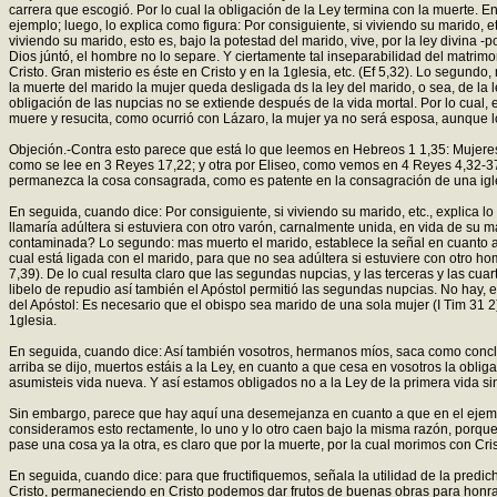
carrera que escogió. Por lo cual la obligación de la Ley termina con la muerte. E
ejemplo; luego, lo explica como figura: Por consiguiente, si viviendo su marido, 
viviendo su marido, esto es, bajo la potestad del marido, vive, por la ley divina -
Dios júntó, el hombre no lo separe. Y ciertamente tal inseparabilidad del matrim
Cristo. Gran misterio es éste en Cristo y en la 1glesia, etc. (Ef 5,32). Lo segund
la muerte del marido la mujer queda desligada ds la ley del marido, o sea, de la l
obligación de las nupcias no se extiende después de la vida mortal. Por lo cual,
muere y resucita, como ocurrió con Lázaro, la mujer ya no será esposa, aunque l
Objeción.-Contra esto parece que está lo que leemos en Hebreos 1 1,35: Mujeres 
como se lee en 3 Reyes 17,22; y otra por Eliseo, como vemos en 4 Reyes 4,32-3
permanezca la cosa consagrada, como es patente en la consagración de una iglesi
En seguida, cuando dice: Por consiguiente, si viviendo su marido, etc., explica l
llamaría adúltera si estuviera con otro varón, carnalmente unida, en vida de su 
contaminada? Lo segundo: mas muerto el marido, establece la señal en cuanto a que
cual está ligada con el marido, para que no sea adúltera si estuviere con otro h
7,39). De lo cual resulta claro que las segundas nupcias, y las terceras y las cu
libelo de repudio así también el Apóstol permitió las segundas nupcias. No hay, e
del Apóstol: Es necesario que el obispo sea marido de una sola mujer (I Tim 31 
1glesia.
En seguida, cuando dice: Así también vosotros, hermanos míos, saca como conclus
arriba se dijo, muertos estáis a la Ley, en cuanto a que cesa en vosotros la obliga
asumisteis vida nueva. Y así estamos obligados no a la Ley de la primera vida sin
Sin embargo, parece que hay aquí una desemejanza en cuanto a que en el ejemplo 
consideramos esto rectamente, lo uno y lo otro caen bajo la misma razón, porque 
pase una cosa ya la otra, es claro que por la muerte, por la cual morimos con Crist
En seguida, cuando dice: para que fructifiquemos, señala la utilidad de la predic
Cristo, permaneciendo en Cristo podemos dar frutos de buenas obras para honra d