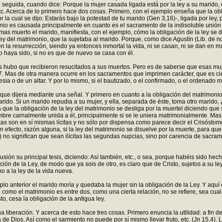
n seguida, cuando dice: Porque la mujer casada ligada está por la ley a su marido, 
etc. Acerca de lo primero hace dos cosas. Primero, con el ejemplo enseña que la ob
por la cual se dijo: Estarás bajo la potestad de tu marido (Gen 3,16)-, ligada por le
onio es causada principalmente en cuanto es el sacramento de la indisoluble unión 
o, mas muerto el marido, manifiesta, con el ejemplo, cómo la obligación de la ley s
ey del matrimonio, que la sujetaba al marido. Porque, como dice Agustín (Lib. de nup
 en la resurrección, siendo ya entonces inmortal la vida, ni se casan, ni se dan en
o haya sido, si no es que de nuevo se casa con él.
hubo que recibieron resucitados a sus muertos. Pero es de saberse que esas mujer
7. Mas de otra manera ocurre en los sacramentos que imprimen carácter, que es c
a o de un altar. Y por lo mismo, si el bautizado, o el confirmado, o el ordenado 
o que dijera mediante una señal. Y primero en cuanto a la obligación del matrimonio
marido. Si un marido repudia a su mujer, y ella, separada de éste, toma otro marido
 la obligación de la ley del matrimonio se desliga por la muertel diciendo que si 
ombre carnalmente unida a él, principalmente si se le uniera matrimonialmente. Mas 
artas son en sí mismas lícitas y no sólo por dispensa como parece decir el Crisóst
n efecto, razón alguna, si la ley del matrimonio se disuelve por la muerte, para que
2) no significan que sean ilícitas las segundas nupcias, sino por carencia de sacr
ión su principal tesis, diciendo: Así también, etc., o sea, porque habéis sido he
ción de la Ley, de modo que ya sois de otro, es claro que de Cristo, sujetos a su ley
o a la ley de la vida nueva.
anterior el marido moría y quedaba la mujer sin la obligación de la Ley. Y aquí el
como el matrimonio es entre dos, como una cierta relación, no se refiere, sea cual
o, cesa la obligación de la antigua ley.
ha liberación. Y acerca de esto hace tres cosas. Primero enuncia la utilidad: a fi
e Dios. Así como el sarmiento no puede por sí mismo llevar fruto, etc. (Jn 15,4)