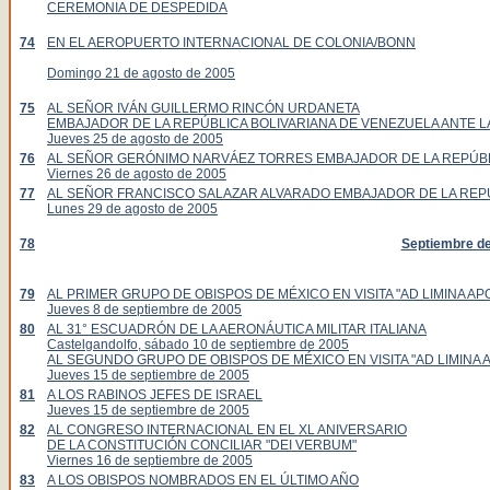
CEREMONIA DE DESPEDIDA
74
EN EL AEROPUERTO INTERNACIONAL DE COLONIA/BONN
Domingo 21 de agosto de 2005
75
AL SEÑOR IVÁN GUILLERMO RINCÓN URDANETA
EMBAJADOR DE LA REPÚBLICA BOLIVARIANA DE VENEZUELA ANTE L
Jueves 25 de agosto de 2005
76
AL SEÑOR GERÓNIMO NARVÁEZ TORRES EMBAJADOR DE LA REPÚBL
Viernes 26 de agosto de 2005
77
AL SEÑOR FRANCISCO SALAZAR ALVARADO EMBAJADOR DE LA REPÚ
Lunes 29 de agosto de 2005
78
Septiembre d
79
AL PRIMER GRUPO DE OBISPOS DE MÉXICO EN VISITA "AD LIMINA 
Jueves 8 de septiembre de 2005
80
AL 31° ESCUADRÓN DE LA AERONÁUTICA MILITAR ITALIANA
Castelgandolfo, sábado 10 de septiembre de 2005
AL SEGUNDO GRUPO DE OBISPOS DE MÉXICO EN VISITA "AD LIMINA
Jueves 15 de septiembre de 2005
81
A LOS RABINOS JEFES DE ISRAEL
Jueves 15 de septiembre de 2005
82
AL CONGRESO INTERNACIONAL EN EL XL ANIVERSARIO
DE LA CONSTITUCIÓN CONCILIAR "DEI VERBUM"
Viernes 16 de septiembre de 2005
83
A LOS OBISPOS NOMBRADOS EN EL ÚLTIMO AÑO