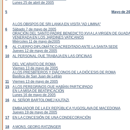
Lunes 25 de abril de 2005
5
Mayo de 2
A LOS OBISPOS DE SRI LANKA EN VISITA "AD LIMINA"
6
Sábado 7 de mayo de 2005
ORACIÓN DEL SANTO PADRE BENEDICTO XVI A LA VIRGEN DE GUAD
VENERADA EN LOS JARDINES VATICANOS
Miércoles 11 de mayo de2005
9
AL CUERPO DIPLOMÁTICO ACREDITADO ANTE LA SANTA SEDE
Jueves 12 de mayo de 2005
10
AL PERSONAL QUE TRABAJA EN LAS OFICINAS
DEL VICARIATO DE ROMA
Viernes 13 de mayo de 2005
A LOS PRESBÍTEROS Y DIÁCONOS DE LA DIÓCESIS DE ROMA
Basílica de San Juan de Letrán
11
Viernes 13 de mayo de 2005
15
A LOS PEREGRINOS QUE HABÍAN PARTICIPADO
EN LA MISA DE BEATIFICACIÓN
Lunes 16 de mayo de 2005
16
AL SEÑOR BARTOLOMEJ KAJTAZI,
EMBAJADOR DE LA EX REPÚBLICA YUGOSLAVA DE MACEDONIA
Jueves 19 de mayo de 2005
17
EN LA CONCESIÓN DE UNA CONDECORACIÓN
18
A MONS. GEORG RATZINGER