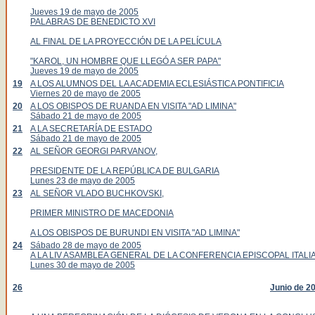
Jueves 19 de mayo de 2005
PALABRAS DE BENEDICTO XVI
AL FINAL DE LA PROYECCIÓN DE LA PELÍCULA
"KAROL, UN HOMBRE QUE LLEGÓ A SER PAPA"
Jueves 19 de mayo de 2005
19
A LOS ALUMNOS DEL LA ACADEMIA ECLESIÁSTICA PONTIFICIA
Viernes 20 de mayo de 2005
20
A LOS OBISPOS DE RUANDA EN VISITA "AD LIMINA"
Sábado 21 de mayo de 2005
21
A LA SECRETARÍA DE ESTADO
Sábado 21 de mayo de 2005
22
AL SEÑOR GEORGI PARVANOV,
PRESIDENTE DE LA REPÚBLICA DE BULGARIA
Lunes 23 de mayo de 2005
23
AL SEÑOR VLADO BUCHKOVSKI,
PRIMER MINISTRO DE MACEDONIA
A LOS OBISPOS DE BURUNDI EN VISITA "AD LIMINA"
24
Sábado 28 de mayo de 2005
A LA LIV ASAMBLEA GENERAL DE LA CONFERENCIA EPISCOPAL ITALI
Lunes 30 de mayo de 2005
26
Junio de 2