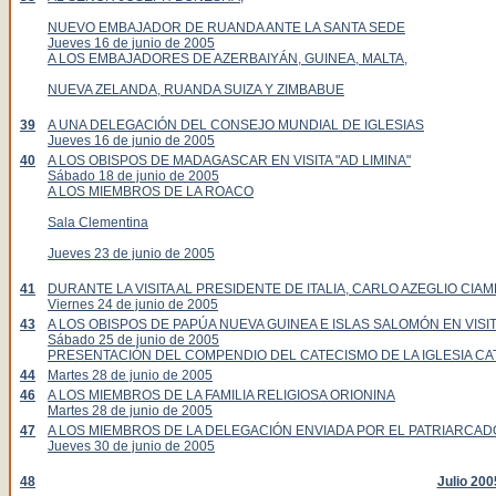
NUEVO EMBAJADOR DE RUANDA ANTE LA SANTA SEDE
Jueves 16 de junio de 2005
A LOS EMBAJADORES DE AZERBAIYÁN, GUINEA, MALTA,
NUEVA ZELANDA, RUANDA SUIZA Y ZIMBABUE
39
A UNA DELEGACIÓN DEL CONSEJO MUNDIAL DE IGLESIAS
Jueves 16 de junio de 2005
40
A LOS OBISPOS DE MADAGASCAR EN VISITA "AD LIMINA"
Sábado 18 de junio de 2005
A LOS MIEMBROS DE LA ROACO
Sala Clementina
Jueves 23 de junio de 2005
41
DURANTE LA VISITA AL PRESIDENTE DE ITALIA, CARLO AZEGLIO CIAM
Viernes 24 de junio de 2005
43
A LOS OBISPOS DE PAPÚA NUEVA GUINEA E ISLAS SALOMÓN EN VISITA
Sábado 25 de junio de 2005
PRESENTACIÓN DEL COMPENDIO DEL CATECISMO DE LA IGLESIA CA
44
Martes 28 de junio de 2005
46
A LOS MIEMBROS DE LA FAMILIA RELIGIOSA ORIONINA
Martes 28 de junio de 2005
47
A LOS MIEMBROS DE LA DELEGACIÓN ENVIADA POR EL PATRIARCA
Jueves 30 de junio de 2005
48
Julio 200