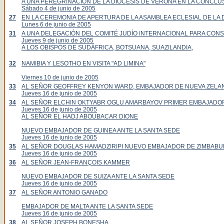
A UNA PEREGRINACIÓN DE LA DIÓCESIS DE VERONA EN LA CONCLU
Sábado 4 de junio de 2005
27
EN LA CEREMONIA DE APERTURA DE LA ASAMBLEA ECLESIAL DE LA 
Lunes 6 de junio de 2005
31
A UNA DELEGACIÓN DEL COMITÉ JUDÍO INTERNACIONAL PARA CONS
Jueves 9 de junio de 2005
A LOS OBISPOS DE SUDÁFRICA, BOTSUANA, SUAZILANDIA,
32
NAMIBIA Y LESOTHO EN VISITA "AD LIMINA"
Viernes 10 de junio de 2005
33
AL SEÑOR GEOFFREY KENYON WARD, EMBAJADOR DE NUEVA ZELAN
Jueves 16 de junio de 2005
34
AL SEÑOR ELCHIN OKTYABR OGLU AMARBAYOV PRIMER EMBAJADOR 
Jueves 16 de junio de 2005
AL SEÑOR EL HADJ ABOUBACAR DIONE
NUEVO EMBAJADOR DE GUINEA ANTE LA SANTA SEDE
Jueves 16 de junio de 2005
35
AL SEÑOR DOUGLAS HAMADZIRIPI NUEVO EMBAJADOR DE ZIMBABUE
Jueves 16 de junio de 2005
36
AL SEÑOR JEAN-FRANÇOIS KAMMER
NUEVO EMBAJADOR DE SUIZA ANTE LA SANTA SEDE
Jueves 16 de junio de 2005
37
AL SEÑOR ANTONIO GANADO
EMBAJADOR DE MALTA ANTE LA SANTA SEDE
Jueves 16 de junio de 2005
38
AL SEÑOR JOSEPH BONESHA,