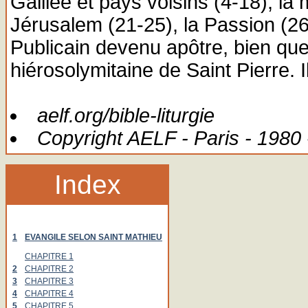
Galilée et pays voisins (4-18), l
Jérusalem (21-25), la Passion (26-
Publicain devenu apôtre, bien que 
hiérosolymitaine de Saint Pierre. I
aelf.org/bible-liturgie
Copyright AELF - Paris - 1980 
Index
1
EVANGILE SELON SAINT MATHIEU
CHAPITRE 1
2
CHAPITRE 2
3
CHAPITRE 3
4
CHAPITRE 4
5
CHAPITRE 5