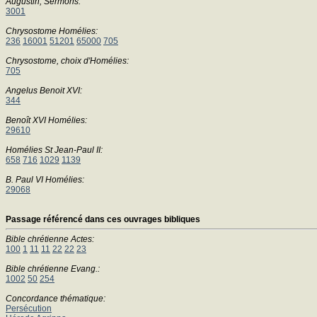
Augustin, Sermons:
3001
Chrysostome Homélies:
236
16001
51201
65000
705
Chrysostome, choix d'Homélies:
705
Angelus Benoit XVI:
344
Benoît XVI Homélies:
29610
Homélies St Jean-Paul II:
658
716
1029
1139
B. Paul VI Homélies:
29068
Passage référencé dans ces ouvrages bibliques
Bible chrétienne Actes:
100
1
11
11
22
22
23
Bible chrétienne Evang.:
1002
50
254
Concordance thématique:
Persécution