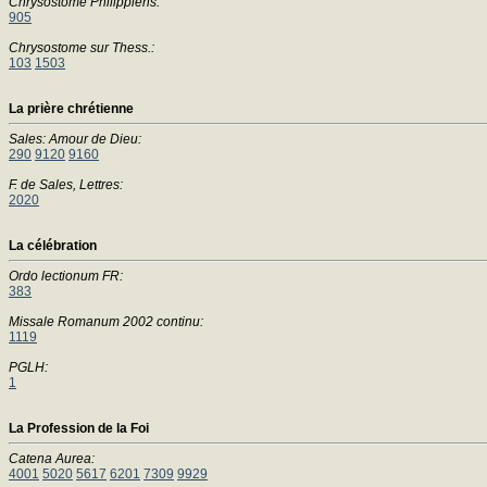
Chrysostome Philippiens:
905
Chrysostome sur Thess.:
103
1503
La prière chrétienne
Sales: Amour de Dieu:
290
9120
9160
F. de Sales, Lettres:
2020
La célébration
Ordo lectionum FR:
383
Missale Romanum 2002 continu:
1119
PGLH:
1
La Profession de la Foi
Catena Aurea:
4001
5020
5617
6201
7309
9929