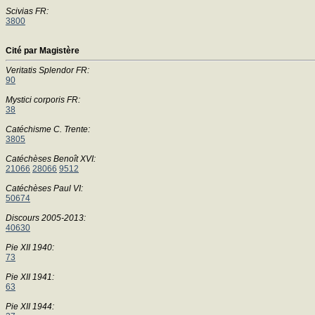
Scivias FR:
3800
Cité par Magistère
Veritatis Splendor FR:
90
Mystici corporis FR:
38
Catéchisme C. Trente:
3805
Catéchèses Benoît XVI:
21066
28066
9512
Catéchèses Paul VI:
50674
Discours 2005-2013:
40630
Pie XII 1940:
73
Pie XII 1941:
63
Pie XII 1944: