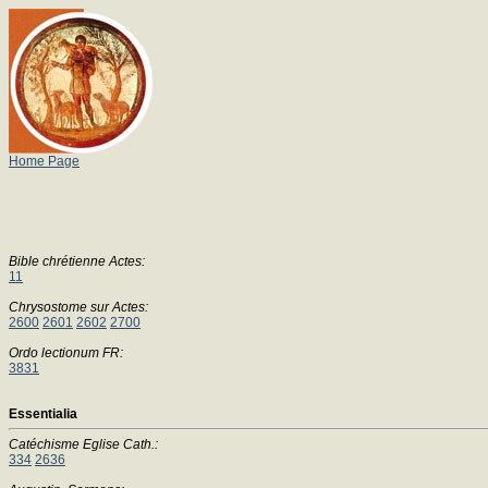
Home Page
Bible chrétienne Actes:
11
Chrysostome sur Actes:
2600
2601
2602
2700
Ordo lectionum FR:
3831
Essentialia
Catéchisme Eglise Cath.:
334
2636