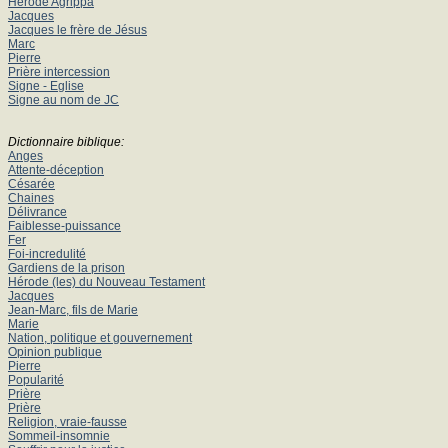
Hérode Agrippa
Jacques
Jacques le frère de Jésus
Marc
Pierre
Prière intercession
Signe - Eglise
Signe au nom de JC
Dictionnaire biblique:
Anges
Attente-déception
Césarée
Chaines
Délivrance
Faiblesse-puissance
Fer
Foi-incredulité
Gardiens de la prison
Hérode (les) du Nouveau Testament
Jacques
Jean-Marc, fils de Marie
Marie
Nation, politique et gouvernement
Opinion publique
Pierre
Popularité
Prière
Prière
Religion, vraie-fausse
Sommeil-insomnie