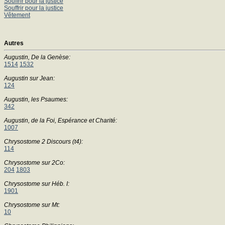
Souffrir pour la justice
Souffrir pour la justice
Vêtement
Autres
Augustin, De la Genèse:
1514
1532
Augustin sur Jean:
124
Augustin, les Psaumes:
342
Augustin, de la Foi, Espérance et Charité:
1007
Chrysostome 2 Discours (t4):
114
Chrysostome sur 2Co:
204
1803
Chrysostome sur Héb. I:
1901
Chrysostome sur Mt:
10