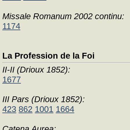
Missale Romanum 2002 continu:
1174
La Profession de la Foi
II-II (Drioux 1852):
1677
III Pars (Drioux 1852):
423
862
1001
1664
Catena Aurea: