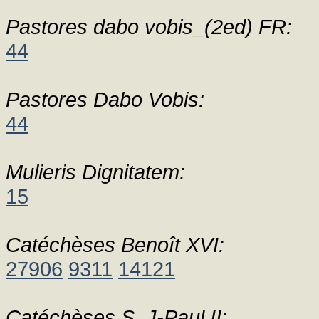
Pastores dabo vobis_(2ed) FR:
44
Pastores Dabo Vobis:
44
Mulieris Dignitatem:
15
Catéchèses Benoît XVI:
27906
9311
14121
Catéchèses S. J-Paul II: