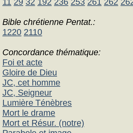
11
29
32
192
236
253
261
262
26
Bible chrétienne Pentat.:
1220
2110
Concordance thématique:
Foi et acte
Gloire de Dieu
JC, cet homme
JC, Seigneur
Lumière Ténèbres
Mort le drame
Mort et Résur. (notre)
Parabole et image