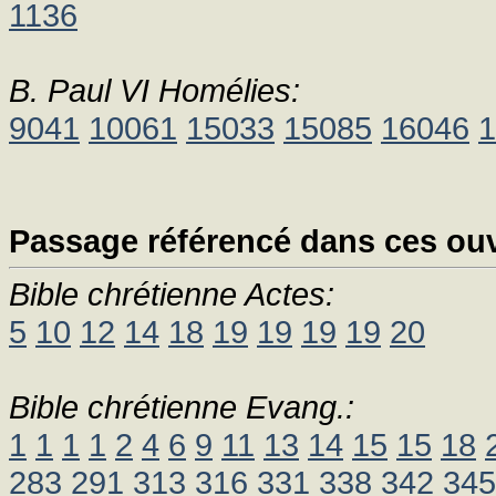
1136
B. Paul VI Homélies:
9041
10061
15033
15085
16046
1
Passage référencé dans ces ouv
Bible chrétienne Actes:
5
10
12
14
18
19
19
19
19
20
Bible chrétienne Evang.:
1
1
1
1
2
4
6
9
11
13
14
15
15
18
283
291
313
316
331
338
342
345