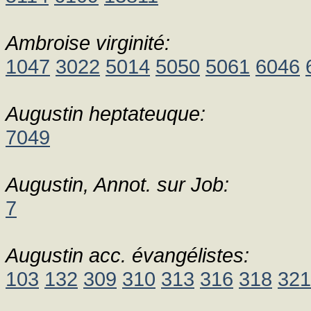
Ambroise virginité:
1047
3022
5014
5050
5061
6046
Augustin heptateuque:
7049
Augustin, Annot. sur Job:
7
Augustin acc. évangélistes:
103
132
309
310
313
316
318
321