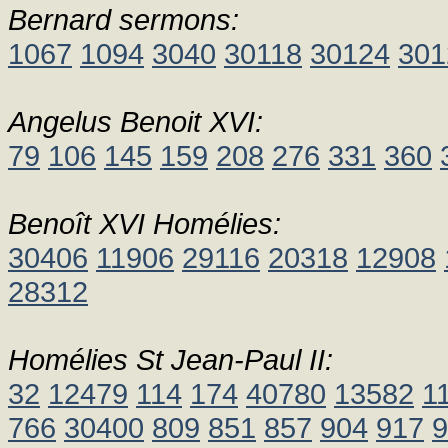
Bernard sermons:
1067
1094
3040
30118
30124
301
Angelus Benoit XVI:
79
106
145
159
208
276
331
360
Benoît XVI Homélies:
30406
11906
29116
20318
12908
28312
Homélies St Jean-Paul II:
32
12479
114
174
40780
13582
1
766
30400
809
851
857
904
917
9