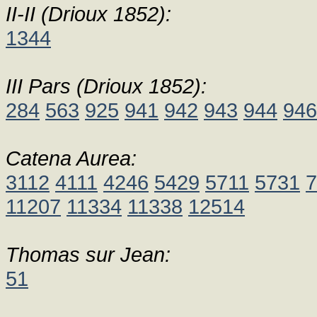
II-II (Drioux 1852):
1344
III Pars (Drioux 1852):
284
563
925
941
942
943
944
946
Catena Aurea:
3112
4111
4246
5429
5711
5731
7
11207
11334
11338
12514
Thomas sur Jean:
51