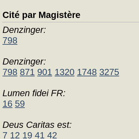
Cité par Magistère
Denzinger:
798
Denzinger:
798
871
901
1320
1748
3275
Lumen fidei FR:
16
59
Deus Caritas est:
7
12
19
41
42