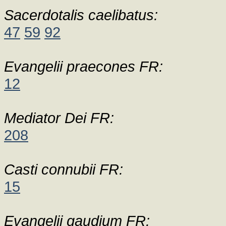
Sacerdotalis caelibatus:
47
59
92
Evangelii praecones FR:
12
Mediator Dei FR:
208
Casti connubii FR:
15
Evangelii gaudium FR: