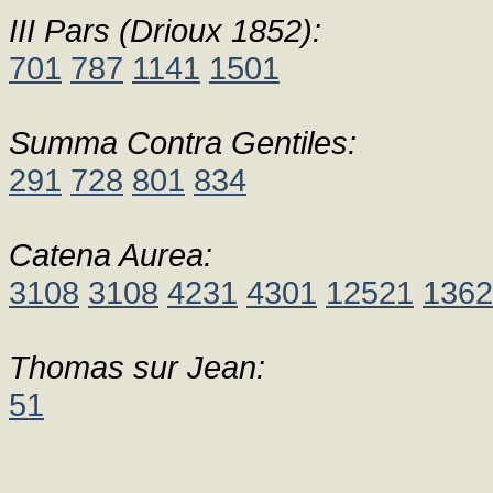
III Pars (Drioux 1852):
701
787
1141
1501
Summa Contra Gentiles:
291
728
801
834
Catena Aurea:
3108
3108
4231
4301
12521
1362
Thomas sur Jean:
51