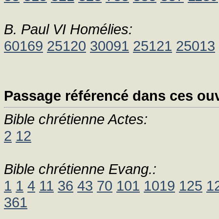
B. Paul VI Homélies:
60169
25120
30091
25121
25013
Passage référencé dans ces ouv
Bible chrétienne Actes:
2
12
Bible chrétienne Evang.:
1
1
4
11
36
43
70
101
1019
125
1
361