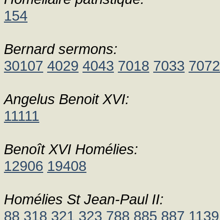
154
Bernard sermons:
30107
4029
4043
7018
7033
7072
Angelus Benoit XVI:
11111
Benoît XVI Homélies:
12906
19408
Homélies St Jean-Paul II:
88
318
321
323
788
885
887
1139