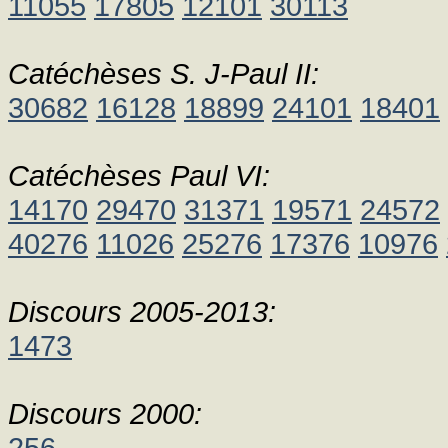
11055
17805
12101
30113
Catéchèses S. J-Paul II:
30682
16128
18899
24101
18401
Catéchèses Paul VI:
14170
29470
31371
19571
24572
40276
11026
25276
17376
10976
Discours 2005-2013:
1473
Discours 2000:
256