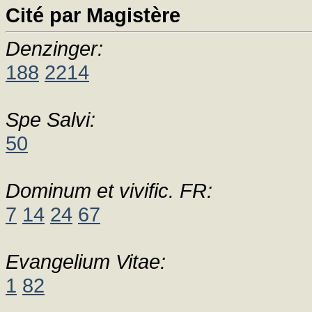
Cité par Magistère
Denzinger:
188
2214
Spe Salvi:
50
Dominum et vivific. FR:
7
14
24
67
Evangelium Vitae:
1
82