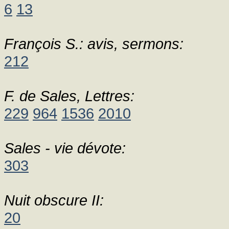
6
13
François S.: avis, sermons:
212
F. de Sales, Lettres:
229
964
1536
2010
Sales - vie dévote:
303
Nuit obscure II:
20