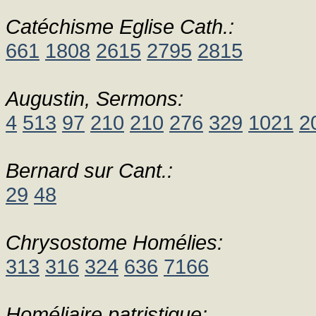
Catéchisme Eglise Cath.:
661
1808
2615
2795
2815
Augustin, Sermons:
4
513
97
210
210
276
329
1021
2
Bernard sur Cant.:
29
48
Chrysostome Homélies:
313
316
324
636
7166
Homéliaire patristique: