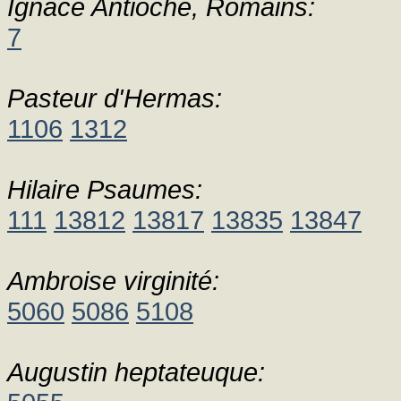
Ignace Antioche, Romains:
7
Pasteur d'Hermas:
1106
1312
Hilaire Psaumes:
111
13812
13817
13835
13847
Ambroise virginité:
5060
5086
5108
Augustin heptateuque: