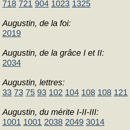
718
721
904
1023
1325
Augustin, de la foi:
2019
Augustin, de la grâce I et II:
2034
Augustin, lettres:
33
73
75
93
102
104
108
108
121
Augustin, du mérite I-II-III:
1001
1001
2038
2049
3014