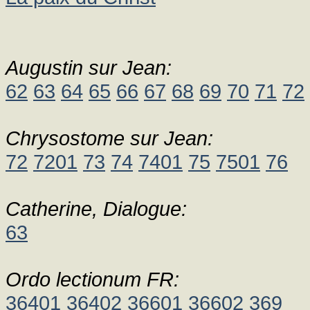
Augustin sur Jean:
62
63
64
65
66
67
68
69
70
71
72
Chrysostome sur Jean:
72
7201
73
74
7401
75
7501
76
Catherine, Dialogue:
63
Ordo lectionum FR:
36401
36402
36601
36602
369