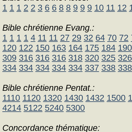
1
1
1
2
2
3
6
6
8
8
9
9
9
10
11
12
Bible chrétienne Evang.:
1
1
1
1
4
11
11
27
29
32
64
70
72
120
122
150
163
164
175
184
190
309
316
316
316
318
320
325
326
334
334
334
334
334
337
338
338
Bible chrétienne Pentat.:
1110
1120
1320
1430
1432
1500
4214
5122
5240
5300
Concordance thématique: