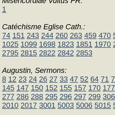
Misericordiae Vultus FR:
1
Catéchisme Eglise Cath.:
74
151
243
244
260
263
459
470
1025
1099
1698
1823
1851
1970
2795
2815
2822
2842
2853
Augustin, Sermons:
8
12
23
24
26
27
33
47
52
64
71
7
145
147
150
152
155
157
170
177
277
286
288
295
296
297
299
306
2010
2017
3001
5003
5006
5015