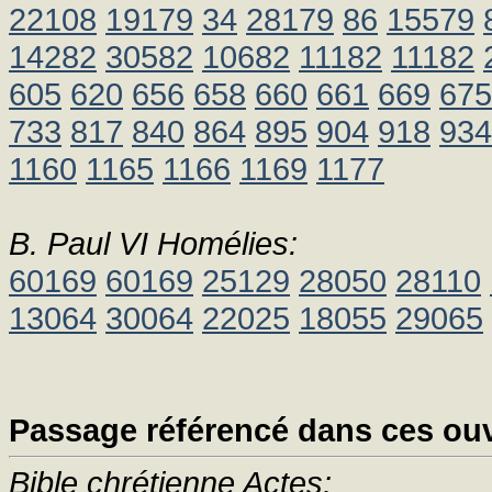
22108
19179
34
28179
86
15579
14282
30582
10682
11182
11182
605
620
656
658
660
661
669
675
733
817
840
864
895
904
918
934
1160
1165
1166
1169
1177
B. Paul VI Homélies:
60169
60169
25129
28050
28110
13064
30064
22025
18055
29065
Passage référencé dans ces ouv
Bible chrétienne Actes: