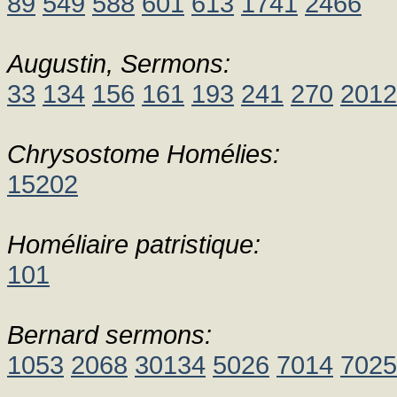
89
549
588
601
613
1741
2466
Augustin, Sermons:
33
134
156
161
193
241
270
2012
Chrysostome Homélies:
15202
Homéliaire patristique:
101
Bernard sermons:
1053
2068
30134
5026
7014
7025