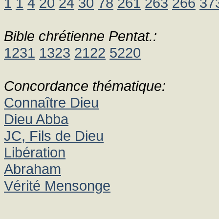
1
1
4
20
24
30
78
261
263
266
37
Bible chrétienne Pentat.:
1231
1323
2122
5220
Concordance thématique:
Connaître Dieu
Dieu Abba
JC, Fils de Dieu
Libération
Abraham
Vérité Mensonge