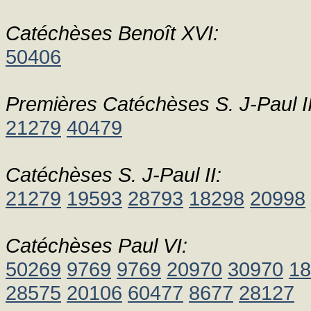
Catéchèses Benoît XVI:
50406
Premières Catéchèses S. J-Paul I
21279
40479
Catéchèses S. J-Paul II:
21279
19593
28793
18298
20998
Catéchèses Paul VI:
50269
9769
9769
20970
30970
18
28575
20106
60477
8677
28127