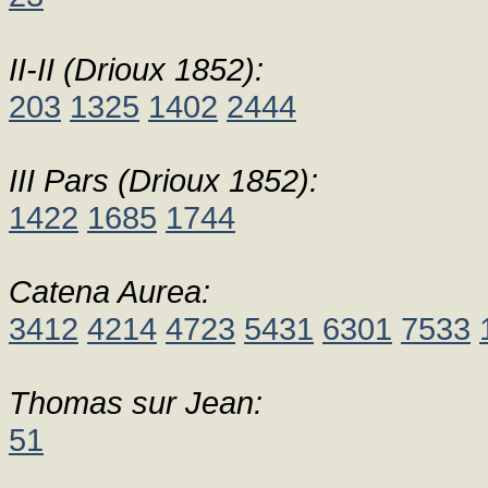
II-II (Drioux 1852):
203
1325
1402
2444
III Pars (Drioux 1852):
1422
1685
1744
Catena Aurea:
3412
4214
4723
5431
6301
7533
Thomas sur Jean:
51