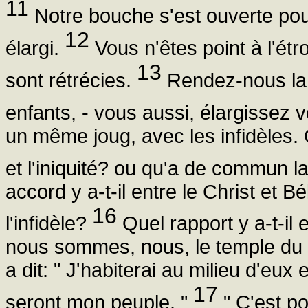
11
Notre bouche s'est ouverte pour
12
élargi.
Vous n'êtes point à l'étr
13
sont rétrécies.
Rendez-nous la 
enfants, - vous aussi, élargissez 
un même joug, avec les infidèles. Ca
et l'iniquité? ou qu'a de commun 
accord y a-t-il entre le Christ et Bé
16
l'infidèle?
Quel rapport y a-t-il 
nous sommes, nous, le temple du 
a dit: " J'habiterai au milieu d'eux 
17
seront mon peuple. "
" C'est po