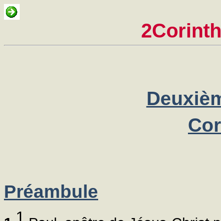
2Corinth
Deuxièm
Cor
Préambule
1