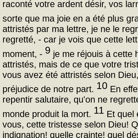
raconté votre ardent désir, vos la
sorte que ma joie en a été plus g
attristés par ma lettre, je ne le reg
regretté, - car je vois que cette le
9
moment, -
je me réjouis à cette
attristés, mais de ce que votre tri
vous avez été attristés selon Die
10
préjudice de notre part.
En effet
repentir salutaire, qu'on ne regrett
11
monde produit la mort.
Et quel 
vous, cette tristesse selon Dieu! Qu
indignation! quelle crainte! quel dé