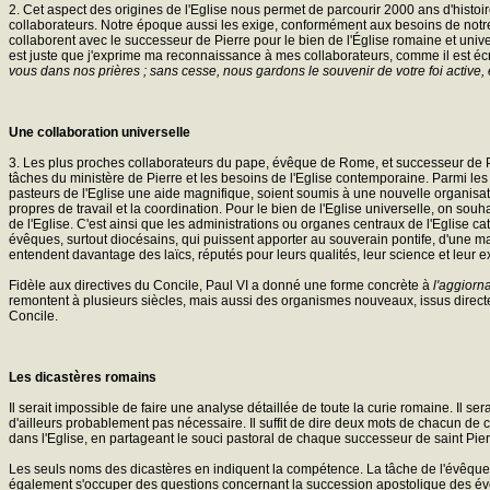
2. Cet aspect des origines de l'Eglise nous permet de parcourir 2000 ans d'histo
collaborateurs. Notre époque aussi les exige, conformément aux besoins de notre 
collaborent avec le successeur de Pierre pour le bien de l'Église romaine et universe
est juste que j'exprime ma reconnaissance à mes collaborateurs, comme il est écr
vous dans nos prières ; sans cesse, nous gardons le souvenir de votre foi active
Une collaboration universelle
3. Les plus proches collaborateurs du pape, évêque de Rome, et successeur de Pie
tâches du ministère de Pierre et les besoins de l'Eglise contemporaine. Parmi les
pasteurs de l'Eglise une aide magnifique, soient soumis à une nouvelle organisa
propres de travail et la coordination. Pour le bien de l'Eglise universelle, on 
de l'Eglise. C'est ainsi que les administrations ou organes centraux de l'Eglise
évêques, surtout diocésains, qui puissent apporter au souverain pontife, d'une man
entendent davantage des laïcs, réputés pour leurs qualités, leur science et leur 
Fidèle aux directives du Concile, Paul VI a donné une forme concrète à
l'aggior
remontent à plusieurs siècles, mais aussi des organismes nouveaux, issus direct
Concile.
Les dicastères romains
Il serait impossible de faire une analyse détaillée de toute la curie romaine. Il ser
d'ailleurs probablement pas nécessaire. Il suffit de dire deux mots de chacun de ce
dans l'Eglise, en partageant le souci pastoral de chaque successeur de saint Pi
Les seuls noms des dicastères en indiquent la compétence. La tâche de l'évêque d
également s'occuper des questions concernant la succession apostolique des évêqu