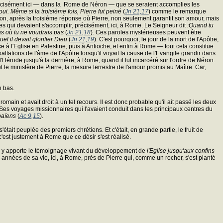
it précisément ici — dans la Rome de Néron — que se seraient accomplies les
 oui. Même si la troisième fois, Pierre fut peiné
(
Jn 21,17
) comme le remarque
façon, après la troisième réponse où Pierre, non seulement garantit son amour, mais
les qui devaient s'accomplir, précisément, ici, à Rome. Le Seigneur dit
:Quand tu
ras où tu ne voudrais pas
(
Jn 21,18
). Ces paroles mystérieuses peuvent être
el il devait glorifier Dieu
(
Jn 21,19
). C'est pourquoi, le jour de la mort de l'Apôtre,
 à l'Eglise en Palestine, puis à Antioche, et enfin à Rome — tout cela constitue
xaltations de l'âme de l'Apôtre lorsqu'il voyait la cause de l'Evangile grandir dans
Hérode jusqu'à la dernière, à Rome, quand il fut incarcéré sur l'ordre de Néron.
et le ministère de Pierre, la mesure terrestre de l'amour promis au Maître. Car,
n bas.
en romain et avait droit à un tel recours. Il est donc probable qu'il ait passé les deux
e. Ses voyages missionnaires qui l'avaient conduit dans les principaux centres du
païens
(
Ac 9,15
).
tait peuplée des premiers chrétiens. Et c'était, en grande partie, le fruit de
 c'est justement à Rome que ce désir s'est réalisé.
u'il y apporte le témoignage vivant du développement de
l'Eglise jusqu'aux confins
res années de sa vie, ici, à Rome, près de Pierre qui, comme un rocher, s'est planté