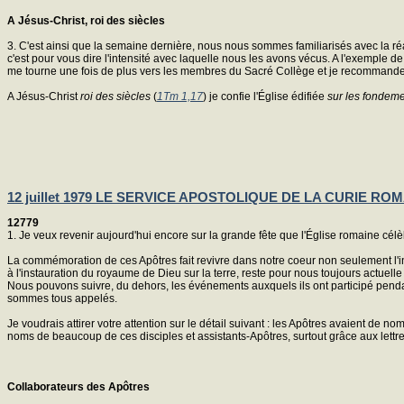
A Jésus-Christ, roi des siècles
3. C'est ainsi que la semaine dernière, nous nous sommes familiarisés avec la réa
c'est pour vous dire l'intensité avec laquelle nous les avons vécus. A l'exemple de 
me tourne une fois de plus vers les membres du Sacré Collège et je recommande ch
A Jésus-Christ
roi des siècles
(
1Tm 1,17
) je confie l'Église édifiée
sur les fondeme
12 juillet 1979 LE SERVICE APOSTOLIQUE DE LA CURIE RO
12779
1. Je veux revenir aujourd'hui encore sur la grande fête que l'Église romaine cél
La commémoration de ces Apôtres fait revivre dans notre coeur non seulement l'ins
à l'instauration du royaume de Dieu sur la terre, reste pour nous toujours actuelle
Nous pouvons suivre, du dehors, les événements auxquels ils ont participé pendan
sommes tous appelés.
Je voudrais attirer votre attention sur le détail suivant : les Apôtres avaient de 
noms de beaucoup de ces disciples et assistants-Apôtres, surtout grâce aux lettr
Collaborateurs des Apôtres