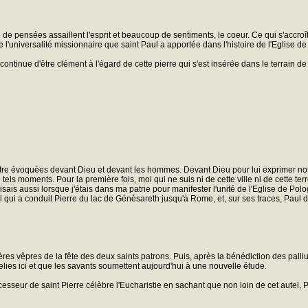
 de pensées assaillent l'esprit et beaucoup de sentiments, le coeur. Ce qui s'accroît 
 l'universalité missionnaire que saint Paul a apportée dans l'histoire de l'Eglise de
continue d'être clément à l'égard de cette pierre qui s'est insérée dans le terrain de
tre évoquées devant Dieu et devant les hommes. Devant Dieu pour lui exprimer no
els moments. Pour la première fois, moi qui ne suis ni de cette ville ni de cette terre
aisais aussi lorsque j'étais dans ma patrie pour manifester l'unité de l'Eglise de Po
 qui a conduit Pierre du lac de Génésareth jusqu'à Rome, et, sur ses traces, Paul de 
res vêpres de la fête des deux saints patrons. Puis, après la bénédiction des palliu
elies ici et que les savants soumettent aujourd'hui à une nouvelle étude.
sseur de saint Pierre célèbre l'Eucharistie en sachant que non loin de cet autel, Pierr