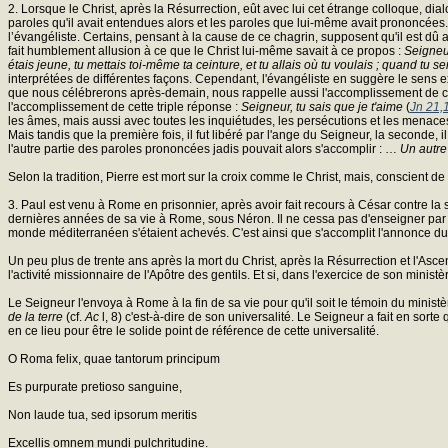
2. Lorsque le Christ, après la Résurrection, eût avec lui cet étrange colloque, d
paroles qu'il avait entendues alors et les paroles que lui-même avait prononcées. 
l’évangéliste. Certains, pensant à la cause de ce chagrin, supposent qu'il est dû 
fait humblement allusion à ce que le Christ lui-même savait à ce propos :
Seigneur
étais jeune, tu mettais toi-même ta ceinture, et tu allais où tu voulais ; quand tu
interprétées de différentes façons. Cependant, l'évangéliste en suggère le sens exa
que nous célébrerons après-demain, nous rappelle aussi l'accomplissement de ces p
l'accomplissement de cette triple réponse :
Seigneur, tu sais que je t'aime
(
Jn 21,
les âmes, mais aussi avec toutes les inquiétudes, les persécutions et les menaces
Mais tandis que la première fois, il fut libéré par l'ange du Seigneur, la seconde, 
l'autre partie des paroles prononcées jadis pouvait alors s'accomplir : …
Un autre
Selon la tradition, Pierre est mort sur la croix comme le Christ, mais, conscient d
3. Paul est venu à Rome en prisonnier, après avoir fait recours à César contre 
dernières années de sa vie à Rome, sous Néron. Il ne cessa pas d'enseigner par la p
monde méditerranéen s'étaient achevés. C'est ainsi que s'accomplit l'annonce du 
Un peu plus de trente ans après la mort du Christ, après la Résurrection et l'Ascen
l'activité missionnaire de l'Apôtre des gentils. Et si, dans l'exercice de son ministè
Le Seigneur l'envoya à Rome à la fin de sa vie pour qu'il soit le témoin du minis
de la terre
(cf.
Ac
l, 8) c'est-à-dire de son universalité. Le Seigneur a fait en sort
en ce lieu pour être le solide point de référence de cette universalité.
O Roma felix, quae tantorum principum
Es purpurate pretioso sanguine,
Non laude tua, sed ipsorum meritis
Excellis omnem mundi pulchritudine.