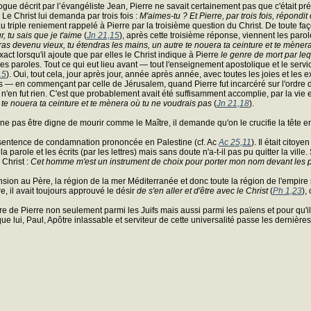
ialogue décrit par l’évangéliste Jean, Pierre ne savait certainement pas que c'éta
Le Christ lui demanda par trois fois :
M'aimes-tu ? Et Pierre, par trois fois, répondit
au triple reniement rappelé à Pierre par la troisième question du Christ. De toute 
, tu sais que je t'aime
(
Jn 21,15
), après cette troisième réponse, viennent les paro
 seras devenu vieux, tu étendras les mains, un autre te nouera ta ceinture et te mène
ct lorsqu'il ajoute que par elles le Christ indique à Pierre
le genre de mort par lequ
aroles. Tout ce qui eut lieu avant — tout l'enseignement apostolique et le service
15
). Oui, tout cela, jour après jour, année après année, avec toutes les joies et les e
 — en commençant par celle de Jérusalem, quand Pierre fut incarcéré sur l'ordre d'
il n'en fut rien. C'est que probablement avait été suffisamment accomplie, par la vie 
 te nouera ta ceinture et te mènera où tu ne voudrais pas
(
Jn 21,18
).
e ne pas être digne de mourir comme le Maître, il demande qu'on le crucifie la tête e
la sentence de condamnation prononcée en Palestine (cf. Ac
Ac 25,11
). Il était citoy
arole et les écrits (par les lettres) mais sans doute n'a-t-il pas pu quitter la vill
Christ :
Cet homme m'est un instrument de choix pour porter mon nom devant les 
sion au Père, la région de la mer Méditerranée et donc toute la région de l'empire s'é
re, il avait toujours approuvé le désir
de s'en aller et d'être avec le Christ
(
Ph 1,23
),
tère de Pierre non seulement parmi les Juifs mais aussi parmi les païens et pour q
e que lui, Paul, Apôtre inlassable et serviteur de cette universalité passe les derniè