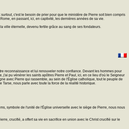
surtout, c'est le besoin de prier pour que le ministère de Pierre soit bien compris
 Rome, en passant, ici, en captivité, les dernières années de sa vie.
 la ville éternelle, devenu fertile grâce au sang de ses fondateurs.
tre reconnaissance et lui renouveler notre confiance. Devant les hommes pour
, j'ai pu vénérer les saints apôtres Pierre et Paul, ici, en ce lieu d'où le Seigneur
logne avec Pierre qui rassemble, au sein de l'Église catholique, tout le peuple de
Tarse, nous parle avec toute la force de la réalité historique.
ms, symbole de l'unité de l'Église universelle avec le siège de Pierre, nous nous
e, crucifié, a offert sa vie en sacrifice en union avec le Christ crucifié sur le