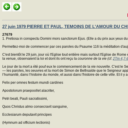
27 juin 1979 PIERRE ET PAUL, TEMOINS DE L'AMOUR DU CH
27679
1. Pretiosa in conspectu Domini mors sanctorum Ejus. (Elle a du prix aux yeux du
Permettez-moi de commencer par ces paroles du Psaume 116 la méditation d'aujou
C'est bientôt le 29 juin, jour où l'Eglise tout entière mais surtout l'Eglise de Rom
la venue, observaient la loi et dont ils ont reçu la
couronne de la vie (cf.
2Tm 4,7-
Le jour de la mort a été pouf eux le commencement de la vie nouvelle. C'est le Se
— les paroles, les oeuvres et la mort de Simon de Bethsaïde que le Seigneur appe
l’humanité, dans l’histoire du monde, et aussi dans l'histoire de cette ville. Et il
Felix per omnes festum mundi cardines
Apostolorum praepoollet alacriter,
Petri beati, Pauli sacratissimi,
Quos Christus almo consecravit sanguine,
Ecclesiarum deputavit principes
(Hymnum ad officium lectionis)