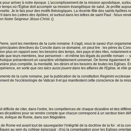
ire pour arriver à notre époque. L'accomplissement de la mission apostolique, sur
temps où l'Église doit accomplir sa mission évangélique de salut. Je profite aujour
lle. Je le fais pour des motifs théologiques. La récente fête des saints Apôtres nous 
it dans les
Lettres des Apôtres
, et surtout dans les lettres de saint Paul :
Nous rendo
, en Notre Seigneur Jésus-Christ
. ().
rre, sont les membres de la curie romaine. Il s'agit, vous le savez d'un organisme 
 principales directives du Concile dans ce domaine, on peut lire : les pères du Conc
tion plus en rapport avec les besoins des temps, des pays et des rites, notamment
souhaite que leurs membres, leur personnel— et même les légats du pontife romain —
 catholique présenteront un caractère véritablement universel. On forme également
ière plus complète, la mentalité, les désirs et les besoins de toutes les Eglises. 
expérience, en sorte que
ces laïcs aussi jouent dans les affaires de l'Eglise, le rôle q
namento
de la curie romaine, par la publication de la constitution
Regimini ecclesiae
ement de l'ecclésiologie de Vatican II et qui manifestent cette conscience de la 
ait difficile de citer, dans l'ordre, les compétences de chaque dicastère et des différ
s dicastères pour se rendre compte que chacun correspond à un secteur bien défini de 
erre, évêque de Rome, dans son Magistère.
e Rome est avant tout de sauvegarder l'intégrité de la doctrine de la foi : et la c
es au sein du collège épiscopal : d'où la congrégation pour les Eglises orientale