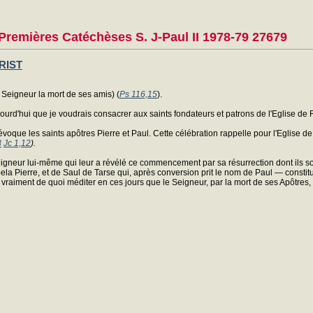
Premières Catéchèses S. J-Paul II 1978-79 27679
RIST
 Seigneur la mort de ses amis) (
Ps 116,15
).
rd'hui que je voudrais consacrer aux saints fondateurs et patrons de l'Eglise de
e évoque les saints apôtres Pierre et Paul. Cette célébration rappelle pour l'Eglise d
8
Jc 1,12
).
igneur lui-même qui leur a révélé ce commencement par sa résurrection dont ils sont
la Pierre, et de Saul de Tarse qui, après conversion prit le nom de Paul — constit
 y a vraiment de quoi méditer en ces jours que le Seigneur, par la mort de ses Apôtre