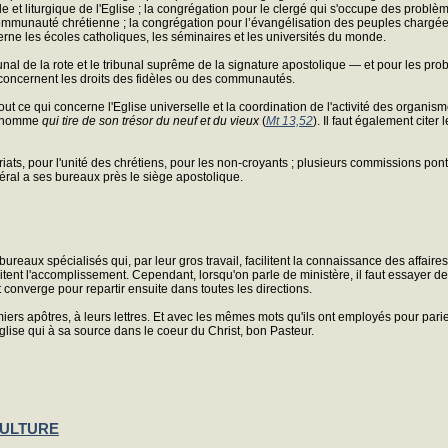
 et liturgique de l'Eglise ; la congrégation pour le clergé qui s'occupe des problème
la communauté chrétienne ; la congrégation pour l’évangélisation des peuples chargée
ncerne les écoles catholiques, les séminaires et les universités du monde.
 tribunal de la rote et le tribunal suprême de la signature apostolique — et pour les
, concernent les droits des fidèles ou des communautés.
n tout ce qui concerne l'Eglise universelle et la coordination de l'activité des organis
et homme
qui tire de son trésor du neuf et du vieux
(
Mt 13,52
). Il faut également citer
tariats, pour l'unité des chrétiens, pour les non-croyants ; plusieurs commissions pont
néral a ses bureaux près le siège apostolique.
ux spécialisés qui, par leur gros travail, facilitent la connaissance des affaires e
litent l'accomplissement. Cependant, lorsqu'on parle de ministère, il faut essayer
t converge pour repartir ensuite dans toutes les directions.
iers apôtres, à leurs lettres. Et avec les mêmes mots qu'ils ont employés pour parie
Eglise qui à sa source dans le coeur du Christ, bon Pasteur.
 CULTURE