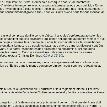
tout du ministère de Pierre, a eu besoin à chaque époque, de nombreux
d'hui de cette rencontre avec vous pour m'adresser à tous ceux qui, ici, à Rome,
invite en effet à cette réflexion ; je le fais aussi pour des motifs personnels : il
ns continuellement grâce à Dieu pour vous tous quand nous faisons mention de
vaste et complexe dont le concile Vatican II a voulu
l’aggiornamento
selon les
ile souhaitent que ces dicastères, qui certes ont apporté au pontife romain et aux
 en ce qui concerne leur nombre, leur nom, leurs compétences, leurs méthodes
 soient dans la mesure du possible, davantage choisis dans les diverses contrées
 lé voeu que parmi les membres des dicastères soient admis aussi quelques
Enfin, les pères du Concile estiment très utiles que ces mêmes dicastères
ui leur revient
(Christus Dominus,
CD 9
et
CD 10
).
 universae
. La curie romaine regroupe des organismes et des institutions qui
mission de l'Eglise dans le monde contemporain dont nous sommes redevables au
ents bureaux, ou d'expliquer leur structure et leur règlement interne. Et ce n'est
la vie et de l'activité de l'Eglise universelle et y facilite le ministère de Pierre
ongrégation qui l'aide en cela porte précisément ce nom. L'évêque de Rome doit
s qui ont des rites divers mais sont en communion avec te Siège de Pierre ; la