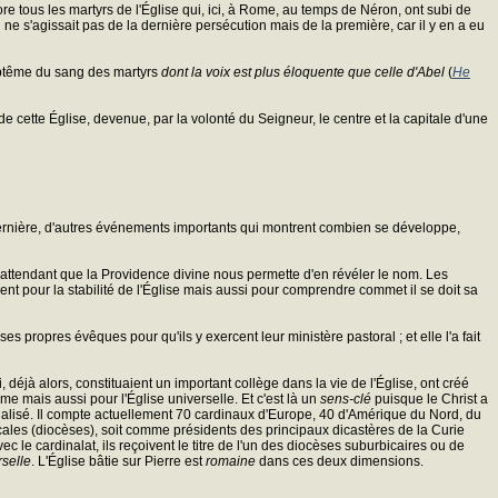
more tous les martyrs de l'Église qui, ici, à Rome, au temps de Néron, ont subi de
ne s'agissait pas de la dernière persécution mais de la première, car il y en a eu
aptême du sang des martyrs
dont la voix est plus éloquente que celle d'Abel
(
He
de cette Église, devenue, par la volonté du Seigneur, le centre et la capitale d'une
ernière, d'autres événements importants qui montrent combien se développe,
 attendant que la Providence divine nous permette d'en révéler le nom. Les
nt pour la stabilité de l'Église mais aussi pour comprendre commet il se doit sa
es propres évêques pour qu'ils y exercent leur ministère pastoral ; et elle l'a fait
éjà alors, constituaient un important collège dans la vie de l'Église, ont créé
e mais aussi pour l'Église universelle. Et c'est là un
sens-clé
puisque le Christ a
ionalisé. Il compte actuellement 70 cardinaux d'Europe, 40 d'Amérique du Nord, du
locales (diocèses), soit comme présidents des principaux dicastères de la Curie
le cardinalat, ils reçoivent le titre de l'un des diocèses suburbicaires ou de
rselle
. L'Église bâtie sur Pierre est
romaine
dans ces deux dimensions.