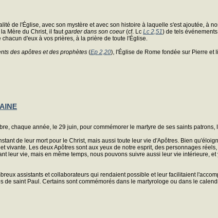
lité de l'Église, avec son mystère et avec son histoire à laquelle s'est ajoutée, à
la Mère du Christ, il faut
garder dans son coeur
(cf. Lc
Lc 2,51
) de tels événements
acun d'eux à vos prières, à la prière de toute l'Église.
nts des apôtres et des prophètes
(
Ep 2,20
), l'Église de Rome fondée sur Pierre et
MAINE
èbre, chaque année, le 29 juin, pour commémorer le martyre de ses saints patrons, l
tant de leur mort pour le Christ, mais aussi toute leur vie d'Apôtres. Bien qu'éloi
 et vivante. Les deux Apôtres sont aux yeux de notre esprit, des personnages réels, i
t leur vie, mais en même temps, nous pouvons suivre aussi leur vie intérieure, et 
nombreux assistants et collaborateurs qui rendaient possible et leur facilitaient l'a
es de saint Paul. Certains sont commémorés dans le martyrologe ou dans le calendri