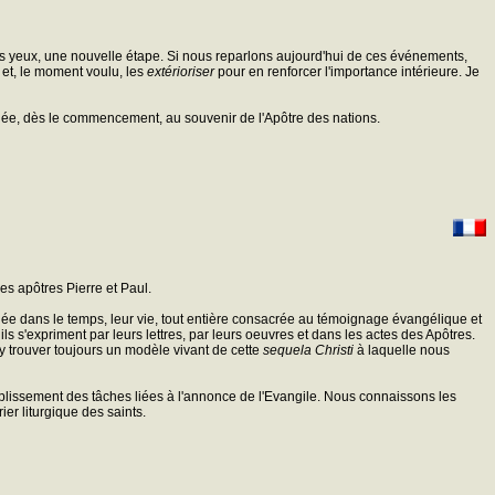
 nos yeux, une nouvelle étape. Si nous reparlons aujourd'hui de ces événements,
 et, le moment voulu, les
extérioriser
pour en renforcer l'importance intérieure. Je
 liée, dès le commencement, au souvenir de l'Apôtre des nations.
es apôtres Pierre et Paul.
gnée dans le temps, leur vie, tout entière consacrée au témoignage évangélique et
ls s'expriment par leurs lettres, par leurs oeuvres et dans les actes des Apôtres.
y trouver toujours un modèle vivant de cette
sequela Christi
à laquelle nous
ccomplissement des tâches liées à l'annonce de l'Evangile. Nous connaissons les
er liturgique des saints.