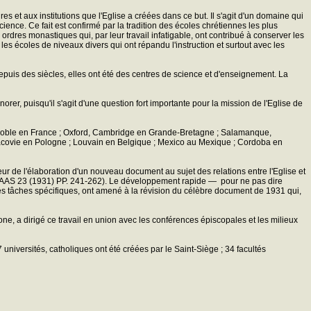
 et aux institutions que l'Eglise a créées dans ce but. Il s'agit d'un domaine qui
cience. Ce fait est confirmé par la tradition des écoles chrétiennes les plus
ordres monastiques qui, par leur travail infatigable, ont contribué à conserver les
 les écoles de niveaux divers qui ont répandu l'instruction et surtout avec les
 Depuis des siècles, elles ont été des centres de science et d'enseignement. La
orer, puisqu'il s'agit d'une question fort importante pour la mission de l'Eglise de
, Grenoble en France ; Oxford, Cambridge en Grande-Bretagne ; Salamanque,
racovie en Pologne ; Louvain en Belgique ; Mexico au Mexique ; Cordoba en
aveur de l'élaboration d'un nouveau document au sujet des relations entre l'Eglise et
 (AAS 23 (1931) PP. 241-262). Le développement rapide — pour ne pas dire
r des tâches spécifiques, ont amené à la révision du célèbre document de 1931 qui,
ne, a dirigé ce travail en union avec les conférences épiscopales et les milieux
7 universités, catholiques ont été créées par le Saint-Siège ; 34 facultés