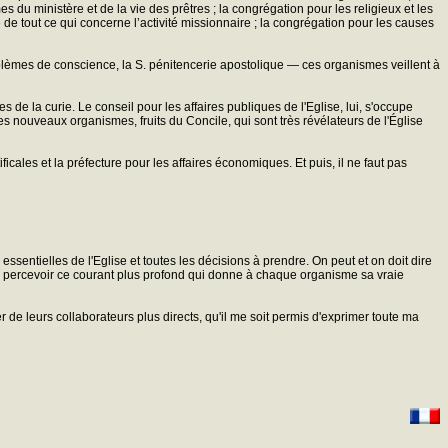
s du ministère et de la vie des prêtres ; la congrégation pour les religieux et les
 de tout ce qui concerne l’activité missionnaire ; la congrégation pour les causes
 problèmes de conscience, la S. pénitencerie apostolique — ces organismes veillent à
mes de la curie. Le conseil pour les affaires publiques de l'Eglise, lui, s'occupe
 les nouveaux organismes, fruits du Concile, qui sont très révélateurs de l'Église
ificales et la préfecture pour les affaires économiques. Et puis, il ne faut pas
ssentielles de l'Eglise et toutes les décisions à prendre. On peut et on doit dire
 de percevoir ce courant plus profond qui donne à chaque organisme sa vraie
r de leurs collaborateurs plus directs, qu'il me soit permis d'exprimer toute ma