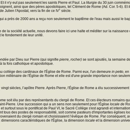
. Et il n'y eut pas seulement les saints Pierre et Paul. La liturgie du 30 juin commé
oignent, ainsi que des pères apostoliques, tel Clément de Rome (Ad. Cor. 5-6). Et il 
 Julien l'Apostat, vers la fin de ce IV° siècle.
ui a près de 2000 ans a reçu non seulement le baptême de l'eau mais aussi le b
 de la société actuelle, nous devons faire ici une halte et méditer sur la naissance 
t le fondement de leur unité.
ndée par Dieu sur Pierre (qui signifie
pierre, rocher)
se sont ajoutés, la semaine d
 à la fois catholique et apostolique.
au collège des cardinaux de l'Église de Rome. Parmi eux, l'un demeure
in petto
, en
ion millénaire de l'Église de Rome et elle est d'une grande importance non seuleme
 vingt siècles, l’apôtre Pierre. Après Pierre, l'Église de Rome a élu successivement s
me soit élu par des représentants du clergé de Rome. Et ces électeurs romains qui, d
 Saint-Pierre. Une succession qui a un sens non seulement pour l'Église
locale de
Rom
et surtout sous le pontificat de Paul VI, le Sacré Collège s'est agrandi et internat
upent tous des postes de responsabilité, soit comme pasteurs d'importantes églises 
ovenaient du clergé romain et choisissaient l’évêque de Rome. Par conséquent, avec 
 dimensions caractéristiques de l'Église, la dimension
locale
et la dimension
unive