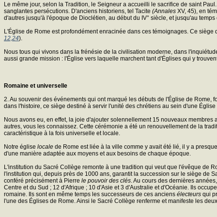
Le même jour, selon la Tradition, le Seigneur a accueilli le sacrifice de saint Paul
sanglantes persécutions. D'anciens historiens, tel Tacite
(Annales
XV, 45), en tém
d'autres jusqu'à l'époque de Dioclétien, au début du IV° siècle, et jusqu'au temps de
L'Église de Rome est profondément enracinée dans ces témoignages. Ce siège q
12,24
).
Nous tous qui vivons dans la frénésie de la civilisation moderne, dans l'inquiétude
aussi grande mission : l'Église vers laquelle marchent tant d'Églises qui y trouven
Romaine et universelle
2. Au souvenir des événements qui ont marqué les débuts de l'Église de Rome, fo
dans l'histoire, ce siège destiné à servir l'unité des chrétiens au sein d'une Église
Nous avons eu, en effet, la joie d'ajouter solennellement 15 nouveaux membres 
autres, vous les connaissez. Cette cérémonie a été un renouvellement de la tradit
caractéristique à la fois universelle et locale.
Notre église
locale
de Rome est liée à la ville comme y avait été lié, il y a presque
d'une manière adaptée aux moyens et aux besoins de chaque époque.
L'institution du Sacré Collège remonte à une tradition qui veut que l'évêque de Ro
l'institution qui, depuis près de 1000 ans, garantit la succession sur le siège de
conféré précisément à Pierre
le pouvoir des clés
. Au cours des dernières années, 
Centre et du Sud ; 12 d'Afrique ; 10 d'Asie et 3 d'Australie et d'Océanie. Ils occ
romaine. Ils sont en même temps les successeurs de ces anciens
électeurs
qui pr
l'une des Églises de Rome. Ainsi le Sacré Collège renferme et manifeste les deux