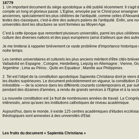
18779
1. Un important document du siège apostolique a été publié récemment. Il s'agit d
compte un long et glorieux passé. L'Eglise, envoyée par le Christ pour enseigner
anciennes, spécialement les plus célèbres de l'antiquité, comme celles d'Alexandri
textes des classiques, c'est-à-dire des auteurs païens de l'antiquité. Enfin, une n
universités dont les structures se sont formées au Moyen Age.
C'est à cette époque que remontent plusieurs universités, parmi les plus célèbres,
culture des diverses nations et des pays européens (ainsi d'ailleurs que des autr
Je me limiterai à rappeler brièvement ce vaste problème d'importance historique qui 
notre temps.
Les centres universitaires et culturels les plus anciens méritent d'être cités br
Valladolid en Espagne ; Cologne, Heidelberg, Leipzig en Allemagne ; Vienne, Gr
Argentine ; Lima au Pérou ; Quito en Equateur ; Manille aux Philippines.
2. Tel est l'objet de la constitution apostolique
Sapientia Christiana
dont je viens d
les études supérieures. Le document précédemment en vigueur, la constitution
D
irrésistible — de la science dans les différents courants contemporains et, par su
pendant des dizaines d'années, a rendu de grands services à l'Eglise et à la soci
La nouvelle constitution est 1e fruit de nombreuses années de travail. La Congrég
intéressés, ainsi qu'avec les institutions catholiques de niveau académique.
Aujourd'hui, dans le monde, il existe 125 centres académiques d'études ecclésia
théologiques sont annexées à des universités d'Etat.
Les fruits du document « Sapientia Christiana »