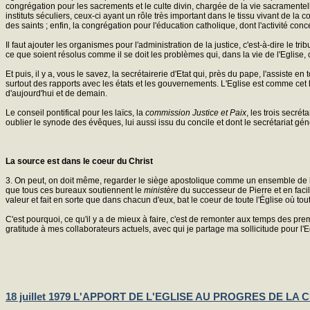
congrégation pour les sacrements et le culte divin, chargée de la vie sacramentelle
instituts séculiers, ceux-ci ayant un rôle très important dans le tissu vivant de 
des saints ; enfin, la congrégation pour l'éducation catholique, dont l'activité co
Il faut ajouter les organismes pour l'administration de la justice, c'est-à-dire le
ce que soient résolus comme il se doit les problèmes qui, dans la vie de l'Eglise
Et puis, il y a, vous le savez, la secrétairerie d'Etat qui, près du pape, l'assiste e
surtout des rapports avec les états et les gouvernements. L'Eglise est comme c
d'aujourd'hui et de demain.
Le conseil pontifical pour les laïcs, la
commission Justice et Paix
, les trois secré
oublier le synode des évêques, lui aussi issu du concile et dont le secrétariat gé
La source est dans le coeur du Christ
3. On peut, on doit même, regarder le siège apostolique comme un ensemble de burea
que tous ces bureaux soutiennent le
ministère
du successeur de Pierre et en faci
valeur et fait en sorte que dans chacun d'eux, bat le coeur de toute l'Église où tou
C'est pourquoi, ce qu'il y a de mieux à faire, c'est de remonter aux temps des prem
gratitude à mes collaborateurs actuels, avec qui je partage ma sollicitude pour l'
18 juillet 1979 L'APPORT DE L'EGLISE AU PROGRES DE LA