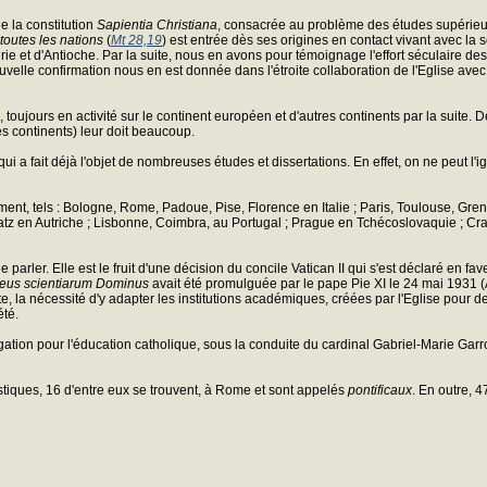
e la constitution
Sapientia Christiana
, consacrée au problème des études supérieures
toutes les nations
(
Mt 28,19
) est entrée dès ses origines en contact vivant avec la s
e et d'Antioche. Par la suite, nous en avons pour témoignage l'effort séculaire des 
ouvelle confirmation nous en est donnée dans l'étroite collaboration de l'Eglise avec
 toujours en activité sur le continent européen et d'autres continents par la suite.
es continents) leur doit beaucoup.
a fait déjà l'objet de nombreuses études et dissertations. En effet, on ne peut l'ign
ièvement, tels : Bologne, Rome, Padoue, Pise, Florence en Italie ; Paris, Toulouse
atz en Autriche ; Lisbonne, Coimbra, au Portugal ; Prague en Tchécoslovaquie ; C
e parler. Elle est le fruit d'une décision du concile Vatican II qui s'est déclaré en f
eus scientiarum Dominus
avait été promulguée par le pape Pie XI le 24 mai 1931
ite, la nécessité d'y adapter les institutions académiques, créées par l'Eglise pou
été.
ation pour l'éducation catholique, sous la conduite du cardinal Gabriel-Marie Garro
stiques, 16 d'entre eux se trouvent, à Rome et sont appelés
pontificaux
. En outre, 4