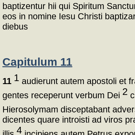
baptizentur hii qui Spiritum Sanct
eos in nomine Iesu Christi baptiza
diebus
Capitulum 11
1
11
audierunt autem apostoli et fr
2
gentes receperunt verbum Dei
c
Hierosolymam disceptabant advers
dicentes quare introisti ad viros
4
illis
incipiens autem Petrus expon