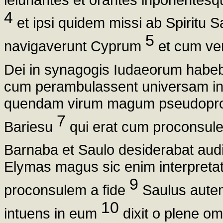
4
et ipsi quidem missi ab Spiritu 
5
navigaverunt Cyprum
et cum ve
Dei in synagogis Iudaeorum habeb
cum perambulassent universam i
quendam virum magum pseudopro
7
Bariesu
qui erat cum proconsule 
Barnaba et Saulo desiderabat au
Elymas magus sic enim interpreta
9
proconsulem a fide
Saulus autem
10
intuens in eum
dixit o plene omn