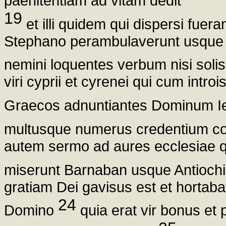
paenitentiam ad vitam dedit
19
et illi quidem qui dispersi fuera
Stephano perambulaverunt usque 
nemini loquentes verbum nisi soli
viri cyprii et cyrenei qui cum intr
Graecos adnuntiantes Dominum 
multusque numerus credentium c
autem sermo ad aures ecclesiae qu
miserunt Barnaban usque Antioc
gratiam Dei gavisus est et hortab
24
Domino
quia erat vir bonus et 