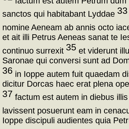
factum est autem Petrum dum pe
33
sanctos qui habitabant Lyddae
nomine Aeneam ab annis octo iacen
et ait illi Petrus Aeneas sanat te I
35
continuo surrexit
et viderunt il
Saronae qui conversi sunt ad Do
36
in Ioppe autem fuit quaedam di
dicitur Dorcas haec erat plena op
37
factum est autem in diebus illi
lavissent posuerunt eam in cenac
Ioppe discipuli audientes quia Pet