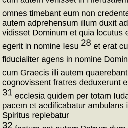
omnes timebant eum non credente
autem adprehensum illum duxit ad a
vidisset Dominum et quia locutus e
28
egerit in nomine Iesu
et erat cu
fiducialiter agens in nomine Domi
cum Graecis illi autem quaereban
cognovissent fratres deduxerunt
31
ecclesia quidem per totam Iud
pacem et aedificabatur ambulans i
Spiritus replebatur
32