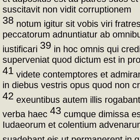
suscitavit non vidit corruptionem
38
notum igitur sit vobis viri fratr
peccatorum adnuntiatur ab omnibus
39
iustificari
in hoc omnis qui credit
superveniat quod dictum est in pr
41
videte contemptores et admiram
in diebus vestris opus quod non cr
42
exeuntibus autem illis rogabant
43
verba haec
cumque dimissa ess
Iudaeorum et colentium advenaru
suadebant eis ut permanerent in g