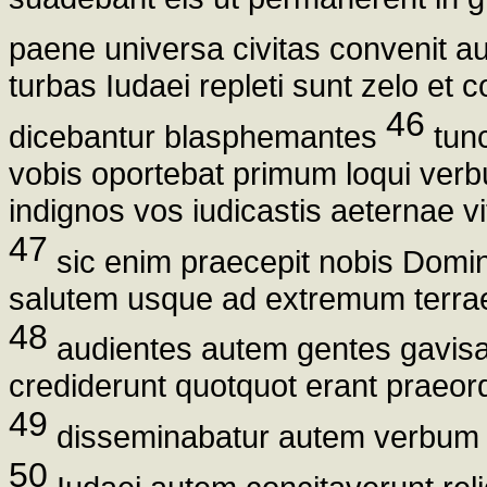
paene universa civitas convenit 
turbas Iudaei repleti sunt zelo et 
46
dicebantur blasphemantes
tunc
vobis oportebat primum loqui verbu
indignos vos iudicastis aeternae 
47
sic enim praecepit nobis Dominu
salutem usque ad extremum terra
48
audientes autem gentes gavisae
crediderunt quotquot erant praeor
49
disseminabatur autem verbum 
50