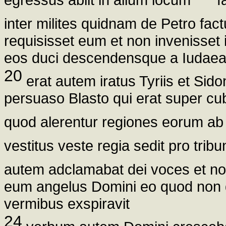
inter milites quidnam de Petro fa
requisisset eum et non invenisset i
eos duci descendensque a Iudaea
20
erat autem iratus Tyriis et Sido
persuaso Blasto qui erat super c
quod alerentur regiones eorum ab 
vestitus veste regia sedit pro trib
autem adclamabat dei voces et n
eum angelus Domini eo quod non 
vermibus exspiravit
24