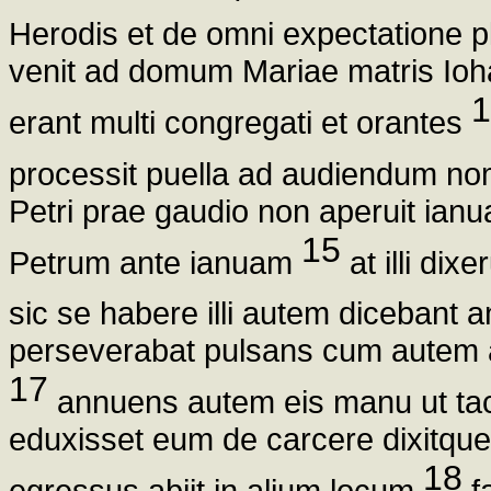
Herodis et de omni expectatione 
venit ad domum Mariae matris Ioh
1
erant multi congregati et orantes
processit puella ad audiendum n
Petri prae gaudio non aperuit ianu
15
Petrum ante ianuam
at illi dix
sic se habere illi autem dicebant 
perseverabat pulsans cum autem a
17
annuens autem eis manu ut ta
eduxisset eum de carcere dixitque 
18
egressus abiit in alium locum
fa