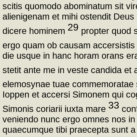
scitis quomodo abominatum sit vir
alienigenam et mihi ostendit D
29
dicere hominem
propter quod s
ergo quam ob causam accersisti
die usque in hanc horam orans er
stetit ante me in veste candida et 
elemosynae tuae commemoratae s
Ioppen et accersi Simonem qui co
33
Simonis coriarii iuxta mare
conf
veniendo nunc ergo omnes nos in
quaecumque tibi praecepta sunt 