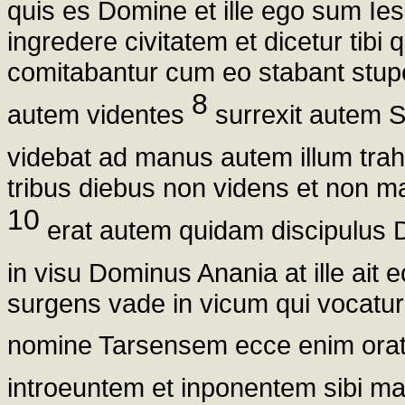
quis es Domine et ille ego sum I
ingredere civitatem et dicetur tibi q
comitabantur cum eo stabant stu
8
autem videntes
surrexit autem Sa
videbat ad manus autem illum tr
tribus diebus non videns et non m
10
erat autem quidam discipulus D
in visu Dominus Anania at ille ai
surgens vade in vicum qui vocatu
nomine Tarsensem ecce enim ora
introeuntem et inponentem sibi ma