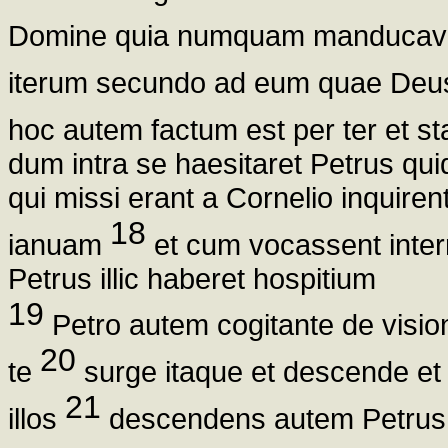
Domine quia numquam manducav
iterum secundo ad eum quae Deus 
hoc autem factum est per ter et s
dum intra se haesitaret Petrus qui
qui missi erant a Cornelio inquir
18
ianuam
et cum vocassent inter
Petrus illic haberet hospitium
19
Petro autem cogitante de visione
20
te
surge itaque et descende et 
21
illos
descendens autem Petrus 