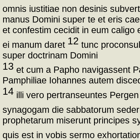
omnis iustitiae non desinis subver
manus Domini super te et eris ca
et confestim cecidit in eum caligo
12
ei manum daret
tunc proconsul
super doctrinam Domini
13
et cum a Papho navigassent Pa
Pamphiliae Iohannes autem disce
14
illi vero pertranseuntes Pergen
synagogam die sabbatorum sede
prophetarum miserunt principes sy
quis est in vobis sermo exhortatio