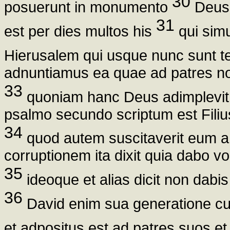
30
posuerunt in monumento
Deus 
31
est per dies multos his
qui simu
Hierusalem qui usque nunc sunt t
adnuntiamus ea quae ad patres nos
33
quoniam hanc Deus adimplevit fi
psalmo secundo scriptum est Filiu
34
quod autem suscitaverit eum a
corruptionem ita dixit quia dabo vo
35
ideoque et alias dicit non dab
36
David enim sua generatione cum
et adpositus est ad patres suos et