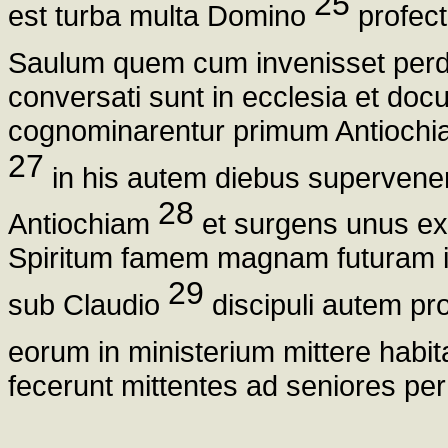
25
est turba multa Domino
profect
Saulum quem cum invenisset perd
conversati sunt in ecclesia et doc
cognominarentur primum Antiochiae
27
in his autem diebus supervene
28
Antiochiam
et surgens unus ex 
Spiritum famem magnam futuram in
29
sub Claudio
discipuli autem pr
eorum in ministerium mittere habit
fecerunt mittentes ad seniores pe