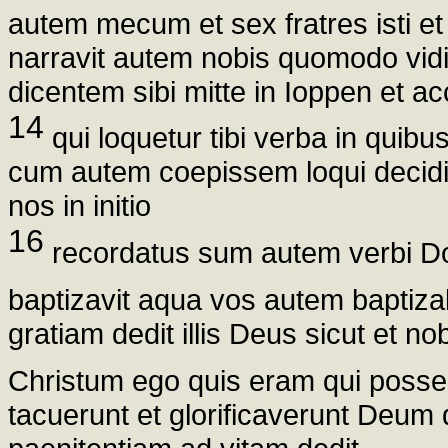
autem mecum et sex fratres isti e
narravit autem nobis quomodo vid
dicentem sibi mitte in Ioppen et 
14
qui loquetur tibi verba in quib
cum autem coepissem loqui decidit
nos in initio
16
recordatus sum autem verbi Do
baptizavit aqua vos autem baptiza
gratiam dedit illis Deus sicut et 
Christum ego quis eram qui pos
tacuerunt et glorificaverunt Deum