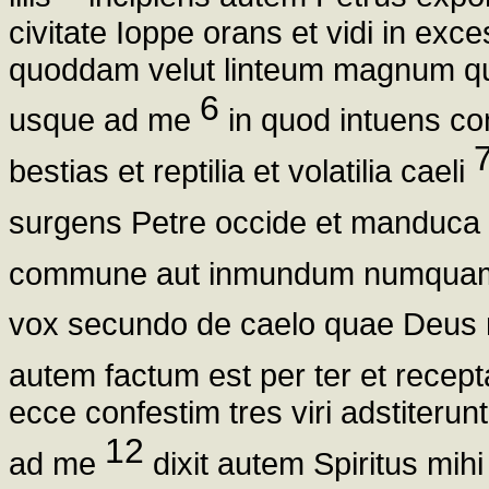
civitate Ioppe orans et vidi in e
quoddam velut linteum magnum quatt
6
usque ad me
in quod intuens co
bestias et reptilia et volatilia caeli
surgens Petre occide et manduca
commune aut inmundum numquam i
vox secundo de caelo quae Deus 
autem factum est per ter et recep
ecce confestim tres viri adstiteru
12
ad me
dixit autem Spiritus mihi