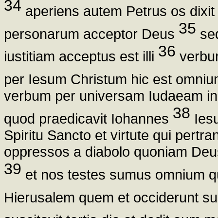
34
aperiens autem Petrus os dixit 
35
personarum acceptor Deus
sed
36
iustitiam acceptus est illi
verbum
per Iesum Christum hic est omn
verbum per universam Iudaeam inc
38
quod praedicavit Iohannes
Ies
Spiritu Sancto et virtute qui pert
oppressos a diabolo quoniam Deus
39
et nos testes sumus omnium qu
Hierusalem quem et occiderunt su