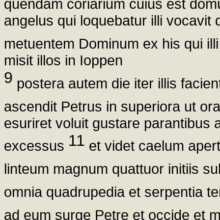
quendam coriarium cuius est dom
angelus qui loquebatur illi vocavi
metuentem Dominum ex his qui ill
misit illos in Ioppen
9
postera autem die iter illis facie
ascendit Petrus in superiora ut o
esuriret voluit gustare parantibus
11
excessus
et videt caelum ape
linteum magnum quattuor initiis su
omnia quadrupedia et serpentia terr
ad eum surge Petre et occide et