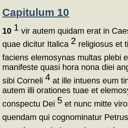
Capitulum 10
1
10
vir autem quidam erat in Cae
2
quae dicitur Italica
religiosus e
faciens elemosynas multas plebi
manifeste quasi hora nona diei an
4
sibi Corneli
at ille intuens eum ti
autem illi orationes tuae et elem
5
conspectu Dei
et nunc mitte vir
quendam qui cognominatur Petru