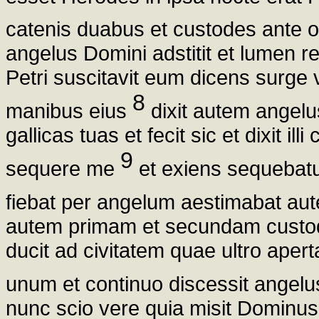
catenis duabus et custodes ante 
angelus Domini adstitit et lumen re
Petri suscitavit eum dicens surge 
8
manibus eius
dixit autem angelu
gallicas tuas et fecit sic et dixit i
9
sequere me
et exiens sequebatu
fiebat per angelum aestimabat au
autem primam et secundam custo
ducit ad civitatem quae ultro aper
unum et continuo discessit angel
nunc scio vere quia misit Dominu