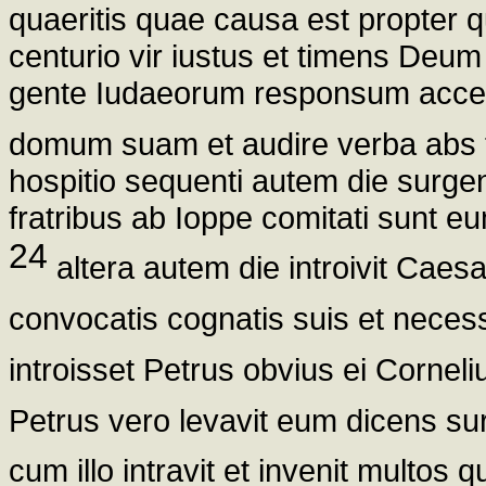
quaeritis quae causa est propter 
centurio vir iustus et timens Deu
gente Iudaeorum responsum accepi
domum suam et audire verba abs
hospitio sequenti autem die surge
fratribus ab Ioppe comitati sunt e
24
altera autem die introivit Caes
convocatis cognatis suis et neces
introisset Petrus obvius ei Cornel
Petrus vero levavit eum dicens s
cum illo intravit et invenit multos