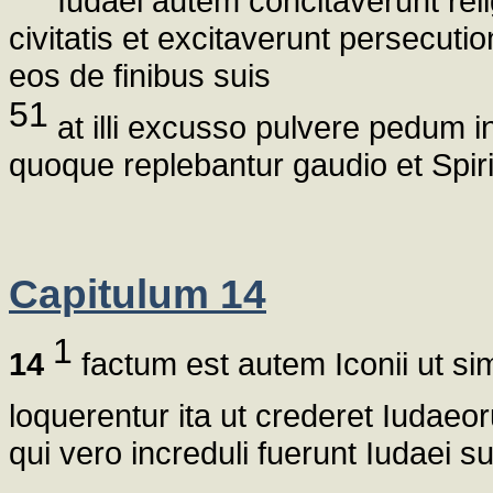
Iudaei autem concitaverunt rel
civitatis et excitaverunt persecut
eos de finibus suis
51
at illi excusso pulvere pedum 
quoque replebantur gaudio et Spir
Capitulum 14
1
14
factum est autem Iconii ut si
loquerentur ita ut crederet Iudae
qui vero increduli fuerunt Iudaei s