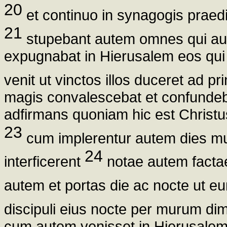
20
et continuo in synagogis praed
21
stupebant autem omnes qui audi
expugnabat in Hierusalem eos qui
venit ut vinctos illos duceret ad 
magis convalescebat et confundeb
adfirmans quoniam hic est Christu
23
cum implerentur autem dies mul
24
interficerent
notae autem factae
autem et portas die ac nocte ut eu
discipuli eius nocte per murum di
cum autem venisset in Hierusalem 