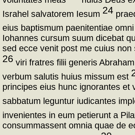
24
Israhel salvatorem Iesum
praed
eius baptismum paenitentiae omni
Iohannes cursum suum dicebat qu
sed ecce venit post me cuius non
26
viri fratres filii generis Abrah
verbum salutis huius missum est
principes eius hunc ignorantes e
sabbatum leguntur iudicantes imp
invenientes in eum petierunt a Pila
consummassent omnia quae de eo 