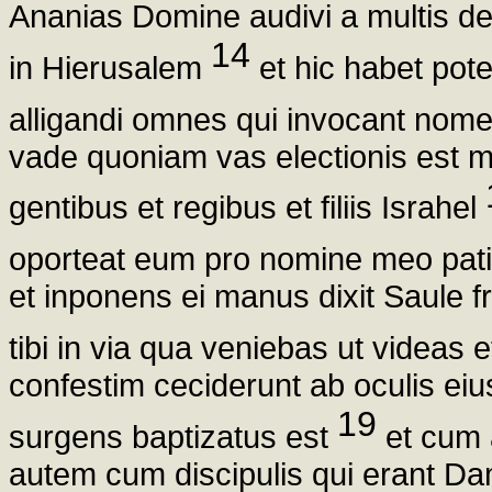
Ananias Domine audivi a multis de 
14
in Hierusalem
et hic habet pot
alligandi omnes qui invocant no
vade quoniam vas electionis est 
gentibus et regibus et filiis Israhel
oporteat eum pro nomine meo pat
et inponens ei manus dixit Saule f
tibi in via qua veniebas ut videas 
confestim ceciderunt ab oculis e
19
surgens baptizatus est
et cum a
autem cum discipulis qui erant Da