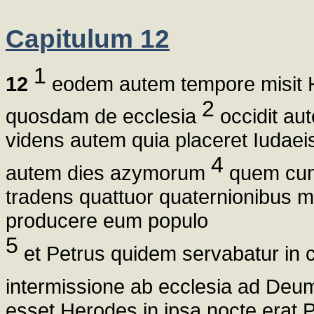
Capitulum 12
1
12
eodem autem tempore misit H
2
quosdam de ecclesia
occidit au
videns autem quia placeret Iudaei
4
autem dies azymorum
quem cum 
tradens quattuor quaternionibus m
producere eum populo
5
et Petrus quidem servabatur in c
intermissione ab ecclesia ad Deu
esset Herodes in ipsa nocte erat P