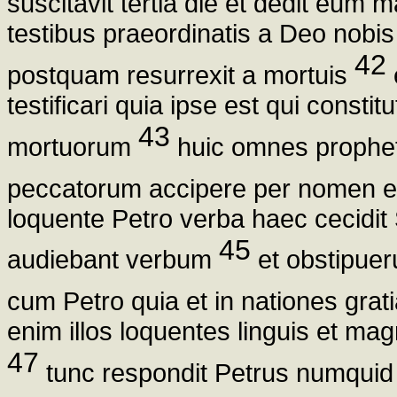
suscitavit tertia die et dedit eum m
testibus praeordinatis a Deo nobi
42
postquam resurrexit a mortuis
testificari quia ipse est qui consti
43
mortuorum
huic omnes prophet
peccatorum accipere per nomen e
loquente Petro verba haec cecidit
45
audiebant verbum
et obstipuer
cum Petro quia et in nationes grati
enim illos loquentes linguis et ma
47
tunc respondit Petrus numquid