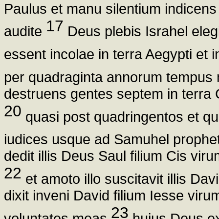
Paulus et manu silentium indicens a
17
audite
Deus plebis Israhel eleg
essent incolae in terra Aegypti et
per quadraginta annorum tempus m
destruens gentes septem in terra 
20
quasi post quadringentos et qu
iudices usque ad Samuhel proph
dedit illis Deus Saul filium Cis vi
22
et amoto illo suscitavit illis D
dixit inveni David filium Iesse v
23
voluntates meas
huius Deus e