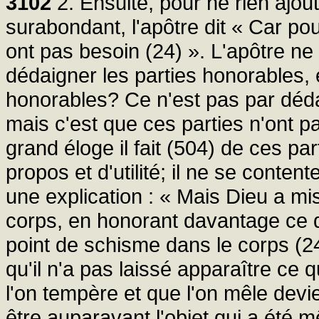
3102
2. Ensuite, pour ne rien ajo
surabondant, l'apôtre dit « Car pou
ont pas besoin (24) ». L'apôtre ne v
dédaigner les parties honorables, 
honorables? Ce n'est pas par dédai
mais c'est que ces parties n'ont p
grand éloge il fait (504) de ces par
propos et d'utilité; il ne se contente
une explication : « Mais Dieu a m
corps, en honorant davantage ce qui
point de schisme dans le corps (24
qu'il n'a pas laissé apparaître ce 
l'on tempère et que l'on mêle devi
être auparavant l'objet qui a été 