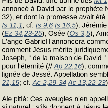
Fils de David: titre donné dès
Mt 1
annoncé à David par le prophète 
32), et dont la promesse avait été m
Is 11,1
, cf.
Is 9,6
Is 16,5
), Jérémie
(
Ez 34,23-25
), Osée (
Os 3,5
), Am
L'ange Gabriel l'annoncera comme 
comment Jésus mérite juridiquement
Joseph, “ de la maison de David ” 
pour l'éternité (//
Ap 22,16
), comme
lignée de Jessé. Appellation semb
21,15
; cf.
Ac 2,29-34
Ac 13,22-23
)
Aie pitié: Ces aveugles n'en appel
si naturel : s'ils donnent à Jésus le 