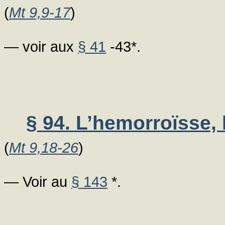
(
Mt 9,9-17
)
— voir aux
§ 41
-43*.
§ 94. L’hemorroïsse, l
(
Mt 9,18-26
)
— Voir au
§ 143
*.