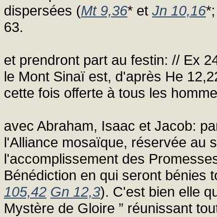
dispersées (
Mt 9,36
* et
Jn 10,16
*
63.
et prendront part au festin: // Ex 
le Mont Sinaï est, d'après He 12,22
cette fois offerte à tous les homme
avec Abraham, Isaac et Jacob: par
l'Alliance mosaïque, réservée au se
l'accomplissement des Promesses f
Bénédiction en qui seront bénies tou
105,42
Gn 12,3
). C'est bien elle q
Mystère de Gloire ” réunissant to