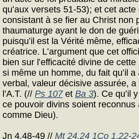
qu'aux versets 51-53); et cet acte d
consistant à se fier au Christ n
thaumaturge ayant le don de guér
puisqu'il est la Vérité même, effica
créatrice. L'argument que cet offi
bien sur l'efficacité divine de cette 
si même un homme, du fait qu'il a a
verbal, valeur décisive assurée, a f
l’A.T. (//
Ps 107
et
Ba 3
). Ce qu'il 
ce pouvoir divins soient reconnu
comme Dieu).
Jn 4,48-49 //
Mt 24,24
1Co 1,22-2