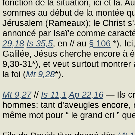
fonction de la situation, ici et là. A
sommes au début de la montée qui 
Jérusalem (Rameaux); le Christ s'a
annoncé par Isaï'e comme caracté
29,18
Is 35,5
, en // au
§ 106
*). Ic
Galilée, Jésus cherche encore à é
9,30-31*), et veut surtout montrer 
la foi (
Mt 9,28
*).
Mt 9,27
//
Is 11,1
Ap 22,16
— Ils cr
hommes: tant d'aveugles encore, 
même mot pour “ le grand cri ” q