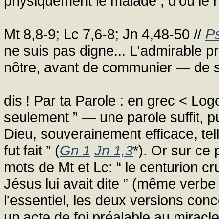
physiquement le malade ; d'où le r
Mt 8,8-9; Lc 7,6-8; Jn 4,48-50 //
P
ne suis pas digne... L'admirable pr
nôtre, avant de communier — de s'
dis ! Par ta Parole : en grec < Log
seulement ” — une parole suffit, p
Dieu, souverainement efficace, tel
fut fait ” (
Gn 1
Jn 1,3
*). Or sur ce 
mots de Mt et Lc: “ le centurion c
Jésus lui avait dite ” (même verbe
l'essentiel, les deux versions conc
un acte de foi préalable au miracle