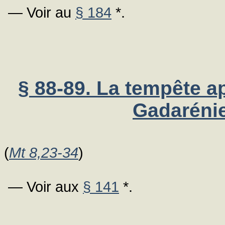
— Voir au
§ 184
*.
§ 88-89. La tempête a
Gadarénie
(
Mt 8,23-34
)
— Voir aux
§ 141
*.