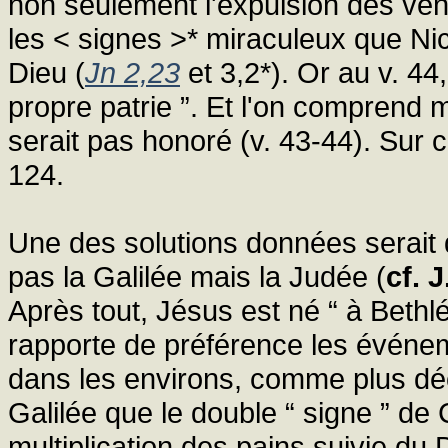
non seulement l'expulsion des ve
les < signes >* miraculeux que 
Dieu (
Jn 2,23
et 3,2*). Or au v. 44
propre patrie ”. Et l'on comprend ma
serait pas honoré (v. 43-44). Sur c
124.
Une des solutions données serait q
pas la Galilée mais la Judée (
cf. 
Après tout, Jésus est né “ à Bethl
rapporte de préférence les événe
dans les environs, comme plus déci
Galilée que le double “ signe ” de 
multiplication des pains suivie du 