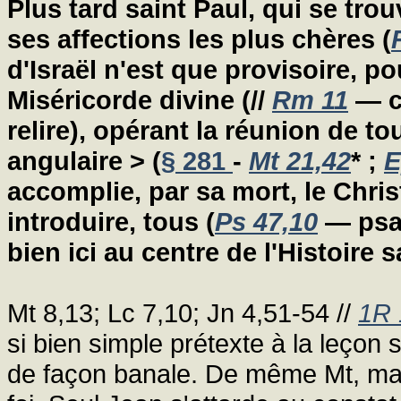
Plus tard saint Paul, qui se tro
ses affections les plus chères (
d'Israël n'est que provisoire, po
Miséricorde divine (//
Rm 11
— c'
relire), opérant la réunion de t
angulaire > (
§ 281
-
Mt 21,42
* ;
E
accomplie, par sa mort, le Chri
introduire, tous (
Ps 47,10
— psa
bien ici au centre de l'Histoire 
Mt 8,13; Lc 7,10; Jn 4,51-54 //
1R 
si bien simple prétexte à la leçon s
de façon banale. De même Mt, mais