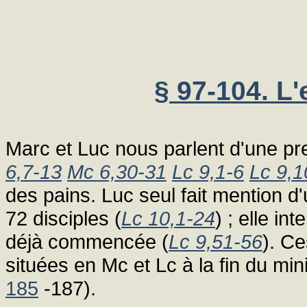
§ 97-104. L
Marc et Luc nous parlent d'une pr
6,7-13
Mc 6,30-31
Lc 9,1-6
Lc 9,1
des pains. Luc seul fait mention d
72 disciples (
Lc 10,1-24
) ; elle i
déjà commencée (
Lc 9,51-56
). C
situées en Mc et Lc à la fin du min
185
-187).