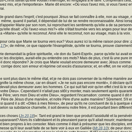
us-Christ savait qu'elle voulait l'interroger, et l'engagea à le faire. Comprenant 
l'avez mis, et je l'emporterai». Marie dit encore: «Où vous l'avez mis, si vous l'avez 
rai.
 grand dans l'esprit; c'est pourquoi Jésus se fait connaître à elle, non au visage, m
 même, quand il parlait, il dépendait de lui de se rendre reconnaissable. Ainsi lorsqu'
tente d'appeler Marie par son nom, lui reprochant les sentiments qu'elle a de sa personn
qu'elle disait: «Où l'avez-vous mis?» elle s'était tournée vers les anges pour leur d
ppela «Marie» qu'elle le reconnut. Ainsi elle le reconnut, non au visage, mais à la voix.
oit pour cela que Marie se tourna vers eux? Vous aurez ici la même raison pour dire: 
,17
)»; de même, ce que rapporte l'évangéliste, qu'elle se tourna, prouve clairement 
mandait la grâce spirituelle, «le don du Saint-Esprit», parce qu'elle lui avait enten
vec les disciples, aurait-elle pu entendre ces mots? Mais de plus, c'est là une pure
il donc répondre? Je crois que Marie voulait encore demeurer avec Jésus comme aupa
corrige donc son erreur et réprime cet excès d'assurance; et, en effet, on ne voit pa
sont plus dans le même état, et je ne dois pas converser de la même manière avec v
gnifie la même chose, car en disant: «Je ne suis pas encore monté», il déclare qu'il s
devait plus demeurer avec les hommes. Ce qui suit fait voir qu'en effet c'est là le v
otre Dieu». Cependant il n'allait pas sitôt y monter, mais seulement après quarante j
e Père; vers mon Dieu et votre Dieu», regardent l'incarnation: comme quand il dit mont
e Père de Jésus d'une manière, et notre Père d'une autre manière? Sûrement. S'il es
nsi quand il a dit: «Dites à mes frères», de peur qu'ils ne concluent de là à quelque é
elon sa substance charnelle, il soit devenu notre frère, il est pourtant bien différ
t ces choses (
Jn 20,18
)»: Tant est grand le bien que produit l'assiduité et la persév
uparavant? Alors ils s'attristaient et ils pleuraient parce qu'il allait mourir; mainten
nt bien propres à les consoler. Mais comme il était à présumer que les disciples, ent
se qu'il leur avait faite de se faire voir à eux en Galilée (
Mt 28,10
); de peur donc