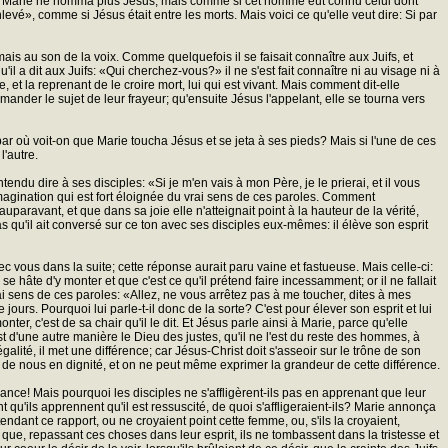
cela, Marie ne nomma plus Jésus; mais comme si cet homme eût connu celui dont
enlevé», comme si Jésus était entre les morts. Mais voici ce qu'elle veut dire: Si par
ais au son de la voix. Comme quelquefois il se faisait connaître aux Juifs, et
il a dit aux Juifs: «Qui cherchez-vous?» il ne s'est fait connaître ni au visage ni à
e, et la reprenant de le croire mort, lui qui est vivant. Mais comment dit-elle
emander le sujet de leur frayeur; qu'ensuite Jésus l'appelant, elle se tourna vers
par où voit-on que Marie toucha Jésus et se jeta à ses pieds? Mais si l'une de ces
l'autre.
du dire à ses disciples: «Si je m'en vais à mon Père, je le prierai, et il vous
 imagination qui est fort éloignée du vrai sens de ces paroles. Comment
ravant, et que dans sa joie elle n'atteignait point à la hauteur de la vérité,
s qu'il ait conversé sur ce ton avec ses disciples eux-mêmes: il élève son esprit
ous dans la suite; cette réponse aurait paru vaine et fastueuse. Mais celle-ci:
e hâte d'y monter et que c'est ce qu'il prétend faire incessamment; or il ne fallait
rai sens de ces paroles: «Allez, ne vous arrêtez pas à me toucher, dites à mes
ours. Pourquoi lui parle-t-il donc de la sorte? C'est pour élever son esprit et lui
er, c'est de sa chair qu'il le dit. Et Jésus parle ainsi à Marie, parce qu'elle
t d'une autre manière le Dieu des justes, qu'il ne l'est du reste des hommes, à
galité, il met une différence; car Jésus-Christ doit s'asseoir sur le trône de son
ent de nous en dignité, et on ne peut même exprimer la grandeur de cette différence.
érance! Mais pourquoi les disciples ne s'affligèrent-ils pas en apprenant que leur
ant qu'ils apprennent qu'il est ressuscité, de quoi s'affligeraient-ils? Marie annonça
endant ce rapport, ou ne croyaient point cette femme, ou, s'ils la croyaient,
 que, repassant ces choses dans leur esprit, ils ne tombassent dans la tristesse et