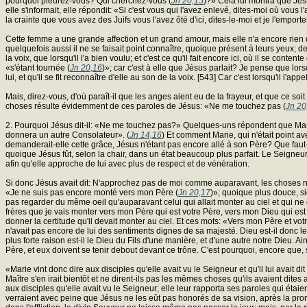
pourquoi pleurez-vous? Qui cherchez-vous (
Jn 20,15
)?» Cela lui montra que Jés
elle s'informait, elle répondit: «Si c'est vous qui l'avez enlevé, dites-moi où vous 
la crainte que vous avez des Juifs vous l'avez ôté d'ici, dites-le-moi et je l'emporte
Cette femme a une grande affection et un grand amour, mais elle n'a encore rien de
quelquefois aussi il ne se faisait point connaître, quoique présent à leurs yeux; de
la voix, que lorsqu'il l'a bien voulu; et c'est ce qu'il fait encore ici, où il se con
«s'étant tournée (
Jn 20,16
)»; car c'est à elle que Jésus parlait? Je pense que lors
lui, et qu'il se fit reconnaître d'elle au son de la voix. [543] Car c'est lorsqu'il l'a
Mais, direz-vous, d'où paraît-il que les anges aient eu de la frayeur, et que ce s
choses résulte évidemment de ces paroles de Jésus: «Ne me touchez pas (
Jn 20
2. Pourquoi Jésus dit-il: «Ne me touchez pas?» Quelques-uns répondent que Marie de
donnera un autre Consolateur». (
Jn 14,16
) Et comment Marie, qui n'était point a
demanderait-elle cette grâce, Jésus n'étant pas encore allé à son Père? Que faut-
quoique Jésus fût, selon la chair, dans un état beaucoup plus parfait. Le Seigneur 
afin qu'elle approche de lui avec plus de respect et de vénération.
Si donc Jésus avait dit: N'approchez pas de moi comme auparavant, les choses ne 
«Je ne suis pas encore monté vers mon Père (
Jn 20,17
)»; quoique plus douce, si
pas regarder du même oeil qu'auparavant celui qui allait monter au ciel et qui ne 
frères que je vais monter vers mon Père qui est votre Père, vers mon Dieu qui est v
donner la certitude qu'il devait monter au ciel. Et ces mots: «Vers mon Père et votr
n'avait pas encore de lui des sentiments dignes de sa majesté. Dieu est-il donc l
plus forte raison est-il le Dieu du Fils d'une manière, et d'une autre notre Dieu. Ai
Père, et eux doivent se tenir debout devant ce trône. C'est pourquoi, encore que, s
«Marie vint donc dire aux disciples qu'elle avait vu le Seigneur et qu'il lui avait di
Maître s'en irait bientôt et ne dirent-ils pas les mêmes choses qu'ils avaient dites a
aux disciples qu'elle avait vu le Seigneur; elle leur rapporta ses paroles qui étaie
verraient avec peine que Jésus ne les eût pas honorés de sa vision, après la promes