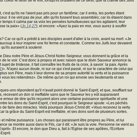
 coeur le désir de le voir, lorsqu'ils brûlaient de ce désir, que la crainte des Juifs
 c'est qu'ils ne l'aient pas pris pour un fantôme; car il entra, les portes étant
r. Il ne vint pas de jour, afin qu'ils fussent tous assemblés; car ils étaient dans
me temps il calma par sa voix les pensées tumultueuses qui les agitaient, leur
isse la paix» (
Jn 14,27
); et encore: «Ayez la paix en moi, vous aurez à souffrir
ar ce qu'il a prédit à ses disciples avant d'aller à la croix, avant sa mort: «Je
beaucoup à leur inspirer une foi ferme et constante. Comme les Juifs leur devaient
u'ils auraient à soutenir.
Que Dieu notre Père et Jésus-Christ Notre-Seigneur, vous donnent la grâce et la
on de le voir. C'est donc à propos et avec raison que le divin Sauveur annonce la
t de tristesse, il fait connaître les fruits de la croix, à savoir: la paix. Après
1
)». N'ayez aucun doute, ni sur ce qui s'est passé, ni sur le caractère de celui qui
 plus son Père, mais il leur donne de sa propre autorité la vertu et la puissance
ui vous les retiendrez». De même qu'un roi qui envoie ses lieutenants et ses
e.
ques-uns répondent qu'il n'avait point donné le Saint-Esprit, et que, soufflant sur
tres, recevant un don si ineffable sans que le Sauveur les y eût auparavant
 erreur de dire qu'ils reçurent alors une certaine puissance spirituelle et une
 entre les dons du Saint-Esprit, c'est pourquoi le Seigneur ajoute: «Les péchés
e de faire des miracles. Voilà pourquoi Jésus-Christ dit: «Vous recevrez la vertu
car la grâce du Saint-Esprit est ineffable, et ses dons sont de plusieurs sortes.
e et même puissance. Les choses qui paraissent être propres au Père, et lui
nce se montre aussi dans le Fils, car il dit: «Je suis la voie. Personne ne vient au
rit». Et encore, le don que Dieu a, fait à l'Eglise de ses apôtres, l'Ecriture
-Esprit.