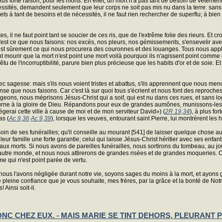
s forte raison, pour les morts. En effet, un mort n'a pas tant de besoin de vêtemen
essités, demandent seulement que leur corps ne soit pas mis nu dans la terre: sans c
tant de besoins et de nécessités, il ne faut rien rechercher de superflu; à bien plus 
tes, il ne faut point tant se soucier de ces ris, que de l'extrême folie des rieurs. Et
 c'est ce que nous faisons: nos excès, nos pleurs, nos gémissements, s'ensevelir avec
c'est sûrement ce qui nous procurera des couronnes et des louanges. Tous nous appla
t mourir que la mort n'est point une mort voilà pourquoi ils n'agissent point comme
êtu de l'incorruptibilité, parure bien plus précieuse que les habits d'or et de soie. E
avec sagesse: mais s'ils nous voient tristes et abattus, s'ils apprennent que nous me
ense que nous faisons. Car c'est là sur quoi tous s'écrient et nous font des reproches
gligeons, nous méprisons Jésus-Christ qui a soif, qui est nu dans ces rues, et san
tourne à la gloire de Dieu. Répandons pour eux de grandes aumônes, munissons-le
tégerai cette ville à cause de moi et de mon serviteur David») (
2R 19,34
), à plus fo
as (
Ac 9,36
Ac 9,39
), lorsque les veuves, entourant saint Pierre, lui montrèrent les 
n de ses funérailles; qu'il conseille au mourant [541] de laisser quelque chose aux
à leur famille une forte garantie; celui qui laisse Jésus-Christ héritier avec ses enfant
et aux morts. Si nous avons de pareilles funérailles, nous sortirons du tombeau, au jour
autre monde, et nous nous attirerons de grandes risées et de grandes moqueries. C
me qui n'est point parée de vertu.
ous l'avons négligée durant notre vie, soyons sages du moins à la mort, et ayons 
leine confiance que je vous souhaite, mes frères, par la grâce et la bonté de Notre-
 Ainsi soit-il.
C CHEZ EUX. - MAIS MARIE SE TINT DEHORS, PLEURANT PRÈ