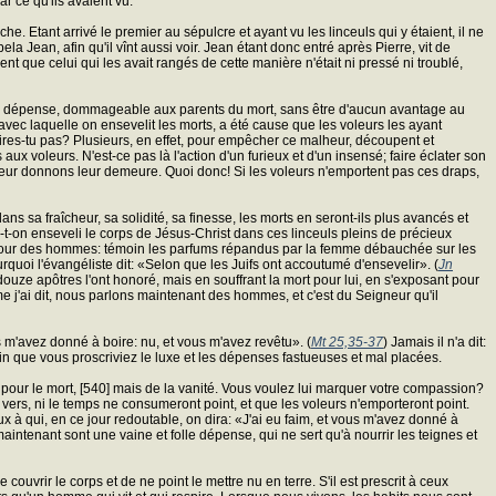
r ce qu'ils avaient vu.
che. Etant arrivé le premier au sépulcre et ayant vu les linceuls qui y étaient, il ne
pela Jean, afin qu'il vînt aussi voir. Jean étant donc entré après Pierre, vit de
ent que celui qui les avait rangés de cette manière n'était ni pressé ni troublé,
folle dépense, dommageable aux parents du mort, sans être d'aucun avantage au
avec laquelle on ensevelit les morts, a été cause que les voleurs les ayant
inspires-tu pas? Plusieurs, en effet, pour empêcher ce malheur, découpent et
 aux voleurs. N'est-ce pas là l'action d'un furieux et d'un insensé; faire éclater son
us leur donnons leur demeure. Quoi donc! Si les voleurs n'emportent pas ces draps,
ns sa fraîcheur, sa solidité, sa finesse, les morts en seront-ils plus avancés et
-t-on enseveli le corps de Jésus-Christ dans ces linceuls pleins de précieux
t pour des hommes: témoin les parfums répandus par la femme débauchée sur les
rquoi l'évangéliste dit: «Selon que les Juifs ont accoutumé d'ensevelir». (
Jn
douze apôtres l'ont honoré, mais en souffrant la mort pour lui, en s'exposant pour
me j'ai dit, nous parlons maintenant des hommes, et c'est du Seigneur qu'il
s m'avez donné à boire: nu, et vous m'avez revêtu». (
Mt 25,35-37
) Jamais il n'a dit:
in que vous proscriviez le luxe et les dépenses fastueuses et mal placées.
on pour le mort, [540] mais de la vanité. Vous voulez lui marquer votre compassion?
vers, ni le temps ne consumeront point, et que les voleurs n'emporteront point.
à qui, en ce jour redoutable, on dira: «J'ai eu faim, et vous m'avez donné à
aintenant sont une vaine et folle dépense, qui ne sert qu'à nourrir les teignes et
uvrir le corps et de ne point le mettre nu en terre. S'il est prescrit à ceux