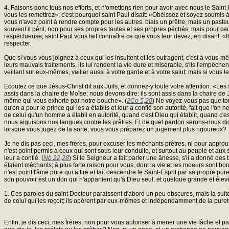
4. Faisons donc tous nos efforts, et n'omettons rien pour avoir avec nous le Saint
vous les remettrez»; c'est pourquoi saint Paul disait: «Obéissez et soyez soumis à
vous n'avez point à rendre compte pour les autres. biais un prêtre, mais un pasteur
souvent il périt, non pour ses propres fautes et ses propres péchés, mais pour ceux 
respectueuse; saint Paul vous fait connaître ce que vous leur devez, en disant: «
respecter.
Que si vous vous joignez à ceux qui les insultent et les outragent, c'est à vous-mêm
leurs mauvais traitements, ils lui rendent la vie dure et misérable, s'ils l'empêchen
veillant sur eux-mêmes, veiller aussi à votre garde et à votre salut; mais si vous l
Ecoutez ce que Jésus-Christ dit aux Juifs, et donnez-y toute votre attention. «Les s
assis dans la chaire de Moïse; nous devons dire: ils sont assis dans la chaire de 
même qui vous exhorte par notre bouche». (
2Co 5,20
) Ne voyez-vous pas que to
qu'on a pour le prince qui les a établis et leur a confié son autorité, fait que l'o
de celui qu'un homme a établi en autorité, quand c'est Dieu qui établit, quand c'es
nous aiguisons nos langues contre les prêtres. Et de quel pardon serons-nous dig
lorsque vous jugez de la sorte, vous vous préparez un jugement plus rigoureux?
Je ne dis pas ceci, mes frères, pour excuser les méchants prêtres, ni pour approuve
n'est point permis à ceux qui sont sous leur conduite, et surtout au peuple et aux
leur a confié. (
Nb 22,28
) Si le Seigneur a fait parler une ânesse, s'il a donné des
étaient méchants; à plus forte raison pour vous, dont la vie et les moeurs sont bo
n'est point l'âme pure qui attire et fait descendre le Saint-Esprit par sa propre pure
son pouvoir est un don qui n'appartient qu'à Dieu seul, et quelque grande et élev
1. Ces paroles du saint Docteur paraissent d'abord un peu obscures, mais la suite 
de celui qui les reçoit; ils opèrent par eux-mêmes et indépendamment de la pureté 
Enfin, je dis ceci, mes frères, non pour vous autoriser à mener une vie lâche et p