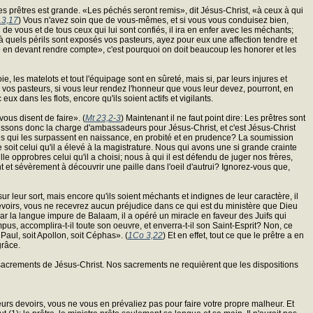
des prêtres est grande. «Les péchés seront remis», dit Jésus-Christ, «à ceux à qui
13,17
) Vous n'avez soin que de vous-mêmes, et si vous vous conduisez bien,
de vous et de tous ceux qui lui sont confiés, il ira en enfer avec les méchants;
nc à quels périls sont exposés vos pasteurs, ayez pour eux une affection tendre et
me en devant rendre compte», c'est pourquoi on doit beaucoup les honorer et les
, les matelots et tout l'équipage sont en sûreté, mais si, par leurs injures et
insi vos pasteurs, si vous leur rendez l'honneur que vous leur devez, pourront, en
x dans les flots, encore qu'ils soient actifs et vigilants.
vous disent de faire». (
Mt 23,2-3
) Maintenant il ne faut point dire: Les prêtres sont
mplissons donc la charge d'ambassadeurs pour Jésus-Christ, et c'est Jésus-Christ
s qui les surpassent en naissance, en probité et en prudence? La soumission
e soit celui qu'il a élevé à la magistrature. Nous qui avons une si grande crainte
e opprobres celui qu'il a choisi; nous à qui il est défendu de juger nos frères,
et sévèrement à découvrir une paille dans l'oeil d'autrui? Ignorez-vous que,
ur leur sort, mais encore qu'ils soient méchants et indignes de leur caractère, il
s devoirs, vous ne recevrez aucun préjudice dans ce qui est du ministère que Dieu
 par la langue impure de Balaam, il a opéré un miracle en faveur des Juifs qui
us, accomplira-t-il toute son oeuvre, et enverra-t-il son Saint-Esprit? Non, ce
t Paul, soit Apollon, soit Céphas». (
1Co 3,22
) Et en effet, tout ce que le prêtre a en
grâce.
des sacrements de Jésus-Christ. Nos sacrements ne requièrent que les dispositions
eurs devoirs, vous ne vous en prévaliez pas pour faire votre propre malheur. Et