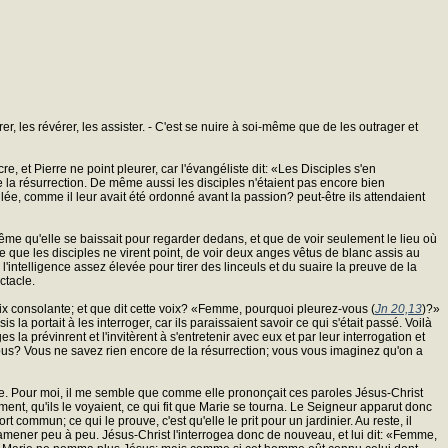
er, les révérer, les assister. - C'est se nuire à soi-même que de les outrager et
 et Pierre ne point pleurer, car l'évangéliste dit: «Les Disciples s'en
de la résurrection. De même aussi les disciples n'étaient pas encore bien
lilée, comme il leur avait été ordonné avant la passion? peut-être ils attendaient
ême qu'elle se baissait pour regarder dedans, et que de voir seulement le lieu où
ce que les disciples ne virent point, de voir deux anges vêtus de blanc assis au
s l'intelligence assez élevée pour tirer des linceuls et du suaire la preuve de la
ctacle.
voix consolante; et que dit cette voix? «Femme, pourquoi pleurez-vous (
Jn 20,13
)?»
 portait à les interroger, car ils paraissaient savoir ce qui s'était passé. Voilà
 la prévinrent et l'invitèrent à s'entretenir avec eux et par leur interrogation et
s-vous? Vous ne savez rien encore de la résurrection; vous vous imaginez qu'on a
ourne. Pour moi, il me semble que comme elle prononçait ces paroles Jésus-Christ
ment, qu'ils le voyaient, ce qui fit que Marie se tourna. Le Seigneur apparut donc
t commun; ce qui le prouve, c'est qu'elle le prit pour un jardinier. Au reste, il
l'y amener peu à peu. Jésus-Christ l'interrogea donc de nouveau, et lui dit: «Femme,