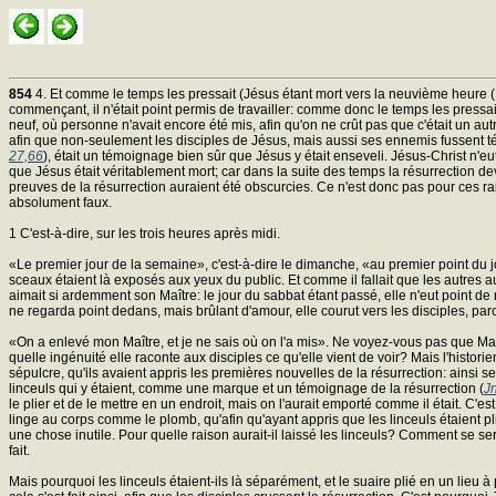
854
4. Et comme le temps les pressait (Jésus étant mort vers la neuvième heure (1))
commençant, il n'était point permis de travailler: comme donc le temps les pressai
neuf, où personne n'avait encore été mis, afin qu'on ne crût pas que c'était un autre
afin que non-seulement les disciples de Jésus, mais aussi ses ennemis fussent témoi
27,66
), était un témoignage bien sûr que Jésus y était enseveli. Jésus-Christ n'eu
que Jésus était véritablement mort; car dans la suite des temps la résurrection dev
preuves de la résurrection auraient été obscurcies. Ce n'est donc pas pour ces rais
absolument faux.
1 C'est-à-dire, sur les trois heures après midi.
«Le premier jour de la semaine», c'est-à-dire le dimanche, «au premier point du jou
sceaux étaient là exposés aux yeux du public. Et comme il fallait que les autres au
aimait si ardemment son Maître: le jour du sabbat étant passé, elle n'eut point de re
ne regarda point dedans, mais brûlant d'amour, elle courut vers les disciples, par
«On a enlevé mon Maître, et je ne sais où on l'a mis». Ne voyez-vous pas que Mari
quelle ingénuité elle raconte aux disciples ce qu'elle vient de voir? Mais l'histori
sépulcre, qu'ils avaient appris les premières nouvelles de la résurrection: ainsi s
linceuls qui y étaient, comme une marque et un témoignage de la résurrection (
J
le plier et de le mettre en un endroit, mais on l'aurait emporté comme il était. C
linge au corps comme le plomb, qu'afin qu'ayant appris que les linceuls étaient pl
une chose inutile. Pour quelle raison aurait-il laissé les linceuls? Comment se serait
fait.
Mais pourquoi les linceuls étaient-ils là séparément, et le suaire plié en un lieu à