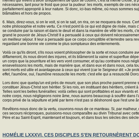
mêmes qui vivent d'avoir uniquement de quoi se couvrir, c'est la même chose, à plu
nécessaires, tant pour le froid que pour la pudeur: les morts, exempts de ces néc
parfaitement approprié à leur nature. Si donc, ici-bas même, où nous sommes sujets à 
blâmables et hors de propos.
6. Mais, direz-vous, si on le voit, si on le sait, on rira, on se moquera de nous. Cer
notre philosophie et notre vertu. Ce n'est point là ce qui est digne de risée, mais
se conduire par la raison et dans le deuil et dans la manière de vêtir les morts, 
grand le pouvoir de Jésus-Christ! Il a persuadé à ceux qui doivent nécessairemen
un meilleur séjour. Il leur a persuadé que ce corps corruptible et terrestre sera rev
regardant une bonne vie comme le plus somptueux des enterrements.
Voilà ce qu'ils diront, s'ils nous voient philosopher de la sorte et nous conduire 
diffameront, ils nous diront des injures, et ils blâmeront la vaine et superflue dép
un corps que la pourriture et les vers vont consumer, et qu'au contraire nous né
ensevelissons les morts, mais de manière que, et dans eux et dans nous, cela 
sont morts est utile et avantageuse à ceux qui vivent (car le Seigneur dit: «Je pro
effet, l'aumône, oui, l'aumône ressuscite les morts: c'est elle qui a ressuscité Dorc
Lors donc que quelqu'un est près de mourir, que son plus proche parent prenne soi
constituer Jésus-Christ son héritier. Si les rois, en instituant des héritiers, créent 
Telles sont les belles funérailles: voilà celles qui sont profitables et aux vivants 
notre corps, nous négligeons noire âme, nous aurons beaucoup à souffrir dans l'
corps privé de la sépulture et jeté par terre n'est pas si déshonoré que l'est une â
Revêtons-nous donc de la vertu, couvrons-nous de ce manteau. Si, par malheur, n
ces secours réciproques, puissions-nous comparaître au divin Tribunal avec cette p
Père et au Saint-Esprit, maintenant et toujours, et dans tous les siècles des siècles!
HOMÉLIE LXXXVI. CES DISCIPLES S'EN RETOURNÈRENT DON