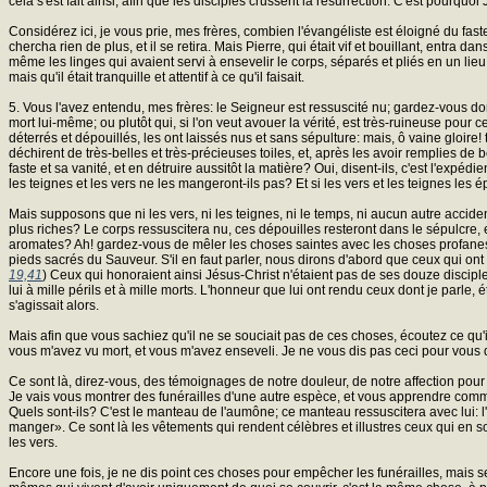
cela s'est fait ainsi, afin que les disciples crussent la résurrection. C'est pourqu
Considérez ici, je vous prie, mes frères, combien l'évangéliste est éloigné du faste 
chercha rien de plus, et il se retira. Mais Pierre, qui était vif et bouillant, entra d
même les linges qui avaient servi à ensevelir le corps, séparés et pliés en un lieu 
mais qu'il était tranquille et attentif à ce qu'il faisait.
5. Vous l'avez entendu, mes frères: le Seigneur est ressuscité nu; gardez-vous d
mort lui-même; ou plutôt qui, si l'on veut avouer la vérité, est très-ruineuse pou
déterrés et dépouillés, les ont laissés nus et sans sépulture: mais, ô vaine gloire!
déchirent de très-belles et très-précieuses toiles, et, après les avoir remplies de b
faste et sa vanité, et en détruire aussitôt la matière? Oui, disent-ils, c'est l'e
les teignes et les vers ne les mangeront-ils pas? Et si les vers et les teignes les é
Mais supposons que ni les vers, ni les teignes, ni le temps, ni aucun autre acciden
plus riches? Le corps ressuscitera nu, ces dépouilles resteront dans le sépulcre,
aromates? Ah! gardez-vous de mêler les choses saintes avec les choses profanes
pieds sacrés du Sauveur. S'il en faut parler, nous dirons d'abord que ceux qui ont
19,41
) Ceux qui honoraient ainsi Jésus-Christ n'étaient pas de ses douze disciples
lui à mille périls et à mille morts. L'honneur que lui ont rendu ceux dont je parle
s'agissait alors.
Mais afin que vous sachiez qu'il ne se souciait pas de ces choses, écoutez ce qu'i
vous m'avez vu mort, et vous m'avez enseveli. Je ne vous dis pas ceci pour vous d
Ce sont là, direz-vous, des témoignages de notre douleur, de notre affection pour 
Je vais vous montrer des funérailles d'une autre espèce, et vous apprendre commen
Quels sont-ils? C'est le manteau de l'aumône; ce manteau ressuscitera avec lui: 
manger». Ce sont là les vêtements qui rendent célèbres et illustres ceux qui en son
les vers.
Encore une fois, je ne dis point ces choses pour empêcher les funérailles, mais se