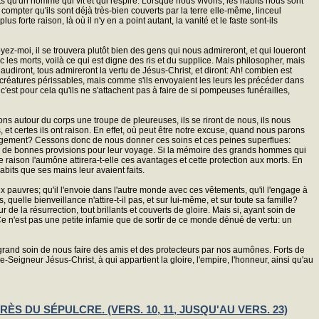
ts qu'un homme qui vit et qui respire. Lorsque nous vivons, les habits nous sont
ompter qu'ils sont déjà très-bien couverts par la terre elle-même, linceul
forte raison, là où il n'y en a point autant, la vanité et le faste sont-ils
 croyez-moi, il se trouvera plutôt bien des gens qui nous admireront, et qui loueront
 les morts, voilà ce qui est digne des ris et du supplice. Mais philosopher, mais
udiront, tous admireront la vertu de Jésus-Christ, et diront: Ah! combien est
 créatures périssables, mais comme s'ils envoyaient les leurs les précéder dans
t c'est pour cela qu'ils ne s'attachent pas à faire de si pompeuses funérailles,
nons autour du corps une troupe de pleureuses, ils se riront de nous, ils nous
, et certes ils ont raison. En effet, où peut être notre excuse, quand nous parons
s logement? Cessons donc de nous donner ces soins et ces peines superflues:
s de bonnes provisions pour leur voyage. Si la mémoire des grands hommes qui
rte raison l'aumône attirera-t-elle ces avantages et cette protection aux morts. En
habits que ses mains leur avaient faits.
 pauvres; qu'il l'envoie dans l'autre monde avec ces vêtements, qu'il l'engage à
s, quelle bienveillance n'attire-t-il pas, et sur lui-même, et sur toute sa famille?
 de la résurrection, tout brillants et couverts de gloire. Mais si, ayant soin de
e n'est pas une petite infamie que de sortir de ce monde dénué de vertu: un
grand soin de nous faire des amis et des protecteurs par nos aumônes. Forts de
Seigneur Jésus-Christ, à qui appartient la gloire, l'empire, l'honneur, ainsi qu'au
S DU SÉPULCRE. (VERS. 10, 11, JUSQU'AU VERS. 23)