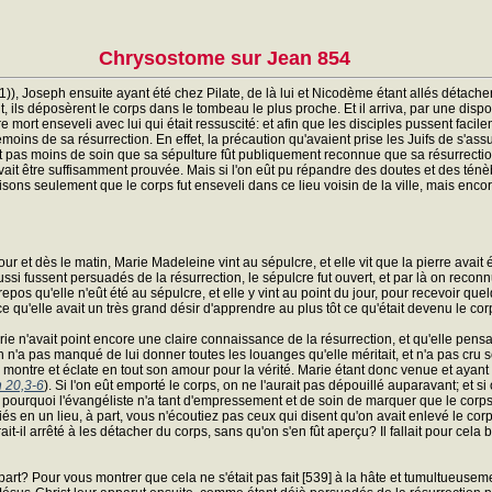
Chrysostome sur Jean 854
, Joseph ensuite ayant été chez Pilate, de là lui et Nicodème étant allés détacher et
t, ils déposèrent le corps dans le tombeau le plus proche. Et il arriva, par une dis
 mort enseveli avec lui qui était ressuscité: et afin que les disciples pussent facilem
ns de sa résurrection. En effet, la précaution qu'avaient prise les Juifs de s'assure
t pas moins de soin que sa sépulture fût publiquement reconnue que sa résurrection. 
ait être suffisamment prouvée. Mais si l'on eût pu répandre des doutes et des ténèbres
ons seulement que le corps fut enseveli dans ce lieu voisin de la ville, mais encore 
r et dès le matin, Marie Madeleine vint au sépulcre, et elle vit que la pierre avait 
ssi fussent persuadés de la résurrection, le sépulcre fut ouvert, et par là on reconn
pos qu'elle n'eût été au sépulcre, et elle y vint au point du jour, pour recevoir quelqu
ce qu'elle avait un très grand désir d'apprendre au plus tôt ce qu'était devenu le co
e n'avait point encore une claire connaissance de la résurrection, et qu'elle pens
en n'a pas manqué de lui donner toutes les louanges qu'elle méritait, et n'a pas cru s
e montre et éclate en tout son amour pour la vérité. Marie étant donc venue et ayant r
n 20,3-6
). Si l'on eût emporté le corps, on ne l'aurait pas dépouillé auparavant; et si
'est pourquoi l'évangéliste n'a tant d'empressement et de soin de marquer que le cor
iés en un lieu, à part, vous n'écoutiez pas ceux qui disent qu'on avait enlevé le co
-il arrêté à les détacher du corps, sans qu'on s'en fût aperçu? Il fallait pour cela bi
 part? Pour vous montrer que cela ne s'était pas fait [539] à la hâte et tumultueuseme