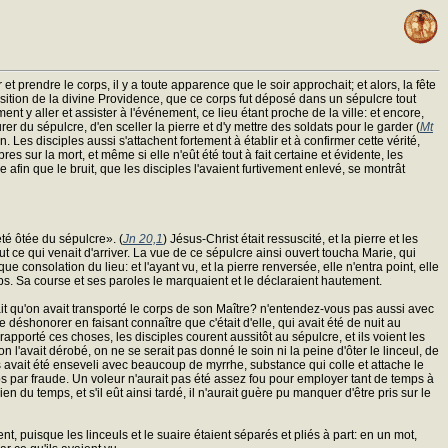
 prendre le corps, il y a toute apparence que le soir approchait; et alors, la fête
position de la divine Providence, que ce corps fut déposé dans un sépulcre tout
ent y aller et assister à l'événement, ce lieu étant proche de la ville: et encore,
r du sépulcre, d'en sceller la pierre et d'y mettre des soldats pour le garder (
Mt
Les disciples aussi s'attachent fortement à établir et à confirmer cette vérité,
 sur la mort, et même si elle n'eût été tout à fait certaine et évidente, les
afin que le bruit, que les disciples l'avaient furtivement enlevé, se montrât
été ôtée du sépulcre». (
Jn 20,1
) Jésus-Christ était ressuscité, et la pierre et les
ut ce qui venait d'arriver. La vue de ce sépulcre ainsi ouvert toucha Marie, qui
e consolation du lieu: et l'ayant vu, et la pierre renversée, elle n'entra point, elle
rps. Sa course et ses paroles le marquaient et le déclaraient hautement.
ait qu'on avait transporté le corps de son Maître? n'entendez-vous pas aussi avec
e déshonorer en faisant connaître que c'était d'elle, qui avait été de nuit au
apporté ces choses, les disciples courent aussitôt au sépulcre, et ils voient les
 on l'avait dérobé, on ne se serait pas donné le soin ni la peine d'ôter le linceul, de
ps avait été enseveli avec beaucoup de myrrhe, substance qui colle et attache le
rps par fraude. Un voleur n'aurait pas été assez fou pour employer tant de temps à
en du temps, et s'il eût ainsi tardé, il n'aurait guère pu manquer d'être pris sur le
nt, puisque les linceuls et le suaire étaient séparés et pliés à part: en un mot,