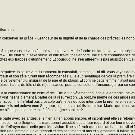
disciples.
et conserver sa grâce. - Grandeur de la dignité et de la charge des prêtres; les honor
fin que vous ne vous étonniez pas de voir Marie fondre en larmes devant le sépulcre,
e». Elle était d'un sexe faible, et elle n'avait pas encore une claire connaissance 
nt chez eux frappés d'étonnement. Et pourquoi ne s'en allèrent-ils pas aussitôt en Ga
sépulcre: la seule vue du tombeau la consolait, comme je l'ai dit. Vous voyez de m
n ardeur et son zèle furent bien récompensés. Elle eut l'avantage de voir la première 
e de ce vêtement lui inspirait de la joie et du plaisir. Et comme cette femme n'avait pa
 vêtus d'habits de fête et de réjouissance, pour la consoler et l'encourager par ce spe
à la connaissance de cette vérité. Elle vit un vêtement brillant, elle entendit une 
int insensiblement à parler de la résurrection. La posture même de ces anges assis la
 Et comme il n'était pas croyable qu'elle les eût osé interroger la première, les anges
our: «Ils ont enlevé mon Seigneur, et je ne sais où ils l'ont mis». Marie, que dite
me n'était point encore initiée à ce dogme sublime?
rie parle avec les anges, elle n'en a rien appris encore, et incontinent elle se ret
nt reconnu le Seigneur ils marquèrent aussitôt, et par leur regard et par leur mouve
ffrayer dans cette première vision. Il ne se fit voir que sous un habit fort vil et for
on une femme qui avait l'esprit et des sentiments si bas et si grossiers; il fallait 