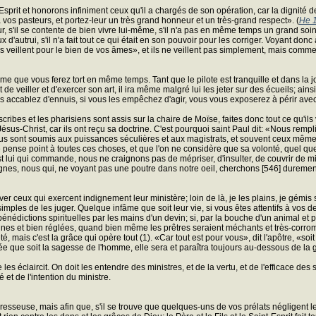
-Esprit et honorons infiniment ceux qu'il a chargés de son opération, car la dignité 
 vos pasteurs, et portez-leur un très grand honneur et un très-grand respect». (
He 
, s'il se contente de bien vivre lui-même, s'il n'a pas en même temps un grand soin 
d'autrui, s'il n'a fait tout ce qui était en son pouvoir pour les corriger. Voyant do
Ils veillent pour le bien de vos âmes», et ils ne veillent pas simplement, mais com
e que vous ferez tort en même temps. Tant que le pilote est tranquille et dans la joie
t de veiller et d'exercer son art, il ira même malgré lui les jeter sur des écueils; a
es accablez d'ennuis, si vous les empêchez d'agir, vous vous exposerez à périr avec eu
cribes et les pharisiens sont assis sur la chaire de Moïse, faites donc tout ce qu'ils 
Jésus-Christ, car ils ont reçu sa doctrine. C'est pourquoi saint Paul dit: «Nous re
us sont soumis aux puissances séculières et aux magistrats, et souvent ceux même
n ne pense point à toutes ces choses, et que l'on ne considère que sa volonté, quel qu
t lui qui commande, nous ne craignons pas de mépriser, d'insulter, de couvrir de mill
nes, nous qui, ne voyant pas une poutre dans notre oeil, cherchons [546] durement 
r ceux qui exercent indignement leur ministère; loin de là, je les plains, je gémis s
 simples de les juger. Quelque infâme que soit leur vie, si vous êtes attentifs à vo
 bénédictions spirituelles par les mains d'un devin; si, par la bouche d'un animal et
nnes et bien réglées, quand bien même les prêtres seraient méchants et très-corromp
té, mais c'est la grâce qui opère tout (1). «Car tout est pour vous», dit l'apôtre, «soi
ée que soit la sagesse de l'homme, elle sera et paraîtra toujours au-dessous de la 
les éclaircit. On doit les entendre des ministres, et de la vertu, et de l'efficace 
et de l'intention du ministre.
aresseuse, mais afin que, s'il se trouve que quelques-uns de vos prélats négligent l