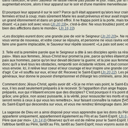
dans l'affliction, le divin Sauveur ne laisse même pas passer le jour: mais, par la n
augmentait encore, alors il leur apparut sur le soir et d'une manière merveilleuse 
Et pourquoi leur apparut-il sur le soir? Parce qu'il était apparent qu'alors leur crain
fermées et tout à coup; mais sûrement Marie les avait prévenus et leur avait inspiré
un grand étonnement et dans un grand effroi. Il ne frappa point à la porte, mais to
disant: «La paix soit avec vous (
Jn 20,19
)», c'est-à-dire: Ne vous troublez point; et
bien des afflictions dans le monde». (
Jn 16,33
)
«Les disciples eurent donc une grande joie de voir le Seigneur (
Jn 20,20
)». Ne r
vous verrai de nouveau, et votre coeur se réjouira, et personne ne vous ravira votr
faire une guerre implacable, le Sauveur leur répète souvent: «La paix soit avec v
3. Telle est la première parole que le Seigneur a dite à ses disciples après sa ré
paix». Mais aux femmes, Jésus-Christ leur promet la joie, parce qu'elles étaient pl
paix aux hommes, parce qu'on leur devait déclarer la guerre; et la joie aux femmes, pa
donc qu'il a levé tous les obstacles, remporté son éclatante victoire, et tout c
vous envoie. Ici, il relève leur coeur et leur courage et leur inspire une grande c
d'agir. Car «il souffla sur eux, et leur dit: Recevez le Saint-Esprit (
Jn 20,22
). Les p
généraux, leur donne le pouvoir d'emprisonner et d'élargir les criminels, ainsi J
Comment donc Jésus-Christ, après avoir dit: «Si je ne m'en vais point, le Saint-Es
eux, il les avait seulement préparés à le recevoir. Si l'apparition d'un ange frappa
préparés, eux qui n'étaient encore que des disciples? C'est pourquoi il n'a point 
grâce; une grâce, non assez puissante, à la vérité, pour ressusciter les morts et 
seront remis à ceux à qui vous les remettrez», leur faisant connaître la nature [5
du Saint-Esprit qui descendra sur vous, et vous me rendrez témoignage dans Jér
La sagesse de Dieu en a ainsi disposé pour vous apprendre que les dons du Père, 
appartenir uniquement, appartiennent également au Fils et au Saint-Esprit. (
Jn 6
Père que par moi». (
Jn 14,6
) Observez qu'il en est de même pour le Saint-Esprit. L
l'attribue tantôt au Père, tantôt au Fils, tantôt au Saint-Esprit; nous voyons aussi da