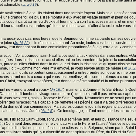
ouvelle de la résurrection et par le récit de cette femme, [545] ayant allumé dans leur
et admirable (
Jn 20,19
).
te avait redoublé et qu'ils étaient dans une terrible frayeur. Mais ce qui est étonnant,
 une grande foi; de plus, il se montra à eux avec un visage brillant et plein de douceu
ut à coup il parut au milieu d'eux et il leur montra son flanc et ses mains, et en mê
 il leur rappelle ces paroles qu'il leur avait dites avant d'aller à la croix: «Je vous la
emarquez-vous pas, mes frères, que le Seigneur confirme sa parole par ses oeuvres? C
e joie» (
Jn 16,22
), il le réalise maintenant. Au reste, toutes ces choses servirent 
ous», leur donnant par là une consolation proportionnée à la guerre et aux combats q
surrection. Voilà pourquoi saint Paul fait ce souhait aux fidèles dans ses épîtres: «
ongées dans la tristesse, et aussi elles ont eu les premières la joie et la consolati
rce qu'elles étaient dans la douleur et dans la tristesse; et qu'ayant dissipé tout suje
onsommé, il dit: «Comme mon Père m'a envoyé, je vous envoie aussi de même (
Jn 20,2
onfiance, afin qu'ils se portent courageusement à entreprendre son oeuvre; il ne prie
échés seront remis à ceux à qui vous les remettrez, et ils seront retenus à ceux à q
ésus-Christ, envoyant ses apôtres, leur donne la même autorité et la même puissanc
prit ne «viendra point à vous» (
Jn 16,7
), maintenant donne-t-il le Saint-Esprit? Quel
 Daniel et le fit tomber le visage contre terre (), que ne serait-il pas arrivé aux apô
dit: Vous avez reçu, mais: «Recevez le Saint-Esprit». Néanmoins ce ne serait pas une
opérer des miracles; mais capable de remettre les péchés; car il y a des différences
45] du don qu'il leur communique. Mais après quarante jours ils reçurent la puissanc
usalem et dans la Judée (
Ac 1,8
)». Ce témoignage, ils l'ont rendu par les miracles, 
du. Fils et du Saint-Esprit, sont un seul et même don, et leur puissance une seul
,44
) Comment donc personne ne vient au Fils si le Père ne l'attire? Mais cette puissa
'apôtre dit: «Nul ne peut confesser que «Jésus est le Seigneur, sinon par le Saint-Esp
ns ces livres saints qu'il y a diversité de dons spirituels du Père, du Fils et du Saint