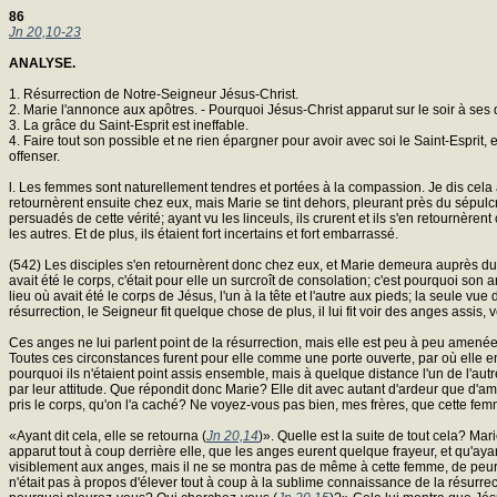
86
Jn 20,10-23
ANALYSE.
1. Résurrection de Notre-Seigneur Jésus-Christ.
2. Marie l'annonce aux apôtres. - Pourquoi Jésus-Christ apparut sur le soir à ses 
3. La grâce du Saint-Esprit est ineffable.
4. Faire tout son possible et ne rien épargner pour avoir avec soi le Saint-Esprit, 
offenser.
l. Les femmes sont naturellement tendres et portées à la compassion. Je dis cela a
retournèrent ensuite chez eux, mais Marie se tint dehors, pleurant près du sépulcr
persuadés de cette vérité; ayant vu les linceuls, ils crurent et ils s'en retournère
les autres. Et de plus, ils étaient fort incertains et fort embarrassé.
(542) Les disciples s'en retournèrent donc chez eux, et Marie demeura auprès du 
avait été le corps, c'était pour elle un surcroît de consolation; c'est pourquoi so
lieu où avait été le corps de Jésus, l'un à la tête et l'autre aux pieds; la seule vu
résurrection, le Seigneur fit quelque chose de plus, il lui fit voir des anges assis,
Ces anges ne lui parlent point de la résurrection, mais elle est peu à peu amenée 
Toutes ces circonstances furent pour elle comme une porte ouverte, par où elle en v
pourquoi ils n'étaient point assis ensemble, mais à quelque distance l'un de l'autre.
par leur attitude. Que répondit donc Marie? Elle dit avec autant d'ardeur que d'am
pris le corps, qu'on l'a caché? Ne voyez-vous pas bien, mes frères, que cette fem
«Ayant dit cela, elle se retourna (
Jn 20,14
)». Quelle est la suite de tout cela? Ma
apparut tout à coup derrière elle, que les anges eurent quelque frayeur, et qu'aya
visiblement aux anges, mais il ne se montra pas de même à cette femme, de peur de l'e
n'était pas à propos d'élever tout à coup à la sublime connaissance de la résurrecti