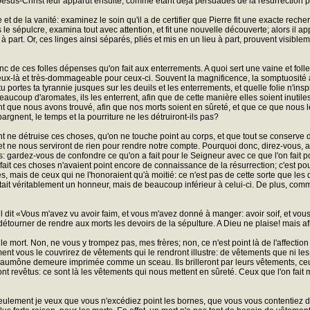
oi Jésus-Christ leur apparut ensuite, comme étant déjà persuadés de la résurrection pa
et de la vanité: examinez le soin qu'il a de certifier que Pierre fit une exacte recher
ans le sépulcre, examina tout avec attention, et fit une nouvelle découverte; alors il ap
à part. Or, ces linges ainsi séparés, pliés et mis en un lieu à part, prouvent visiblem
onc de ces folles dépenses qu'on fait aux enterrements. A quoi sert une vaine et 
r ceux-là et très-dommageable pour ceux-ci. Souvent la magnificence, la somptuosité 
 tu portes ta tyrannie jusques sur les deuils et les enterrements, et quelle folie n'
eaucoup d'aromates, ils les enterrent, afin que de cette manière elles soient inutiles
xpédient que nous avons trouvé, afin que nos morts soient en sûreté, et que ce que no
pargnent, le temps et la pourriture ne les détruiront-ils pas?
t ne détruise ces choses, qu'on ne touche point au corps, et que tout se conserve da
 et ne nous serviront de rien pour rendre notre compte. Pourquoi donc, direz-vous, a
: gardez-vous de confondre ce qu'on a fait pour le Seigneur avec ce que l'on fai
 fait ces choses n'avaient point encore de connaissance de la résurrection; c'est pou
, mais de ceux qui ne l'honoraient qu'à moitié: ce n'est pas de cette sorte que les 
, était véritablement un honneur, mais de beaucoup inférieur à celui-ci. De plus, com
l dit «Vous m'avez vu avoir faim, et vous m'avez donné à manger: avoir soif, et vou
étourner de rendre aux morts les devoirs de la sépulture. A Dieu ne plaise! mais af
le mort. Non, ne vous y trompez pas, mes frères; non, ce n'est point là de l'affecti
t vous le couvrirez de vêtements qui le rendront illustre: de vêtements que ni les 
l'aumône demeure imprimée comme un sceau. Ils brilleront par leurs vêtements, ceux 
t revêtus: ce sont là les vêtements qui nous mettent en sûreté. Ceux que l'on fait m
ulement je veux que vous n'excédiez point les bornes, que vous vous contentiez de co