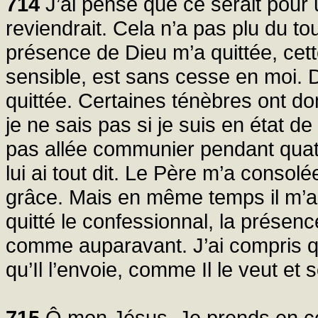
714
J’ai pensé que ce serait pour
reviendrait. Cela n’a pas plu du t
présence de Dieu m’a quittée, ce
sensible, est sans cesse en moi.
quittée. Certaines ténèbres ont d
je ne sais pas si je suis en état 
pas allée communier pendant quatre
lui ai tout dit. Le Père m’a consolé
grâce. Mais en même temps il m’a d
quitté le confessionnal, la prése
comme auparavant. J’ai compris qu’
qu’Il l’envoie, comme Il le veut et 
715
Ô mon Jésus, Je prends en cet 