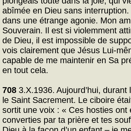
plongeais toute dans la joie, qui v
abîmée en Dieu sans interruption. L
dans une étrange agonie. Mon amo
Souverain. Il est si violemment at
de Dieu, il est impossible de suppo
vois clairement que Jésus Lui-mêm
capable de me maintenir en Sa pré
en tout cela.
708
3.X.1936. Aujourd’hui, durant l
le Saint Sacrement. Le ciboire étai
sortit une voix : « Ces hosties o
converties par ta prière et tes souf
Dieu à la façon d’un enfant – je m