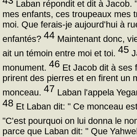
43
Laban répondit et dit à Jacob. "
mes enfants, ces troupeaux mes tr
moi. Que ferais-je aujourd'hui à rues
44
enfantés?
Maintenant donc, viens
45
ait un témoin entre moi et toi.
Ja
46
monument.
Et Jacob dit à ses f
prirent des pierres et en firent un
47
monceau.
Laban l'appela Yegar
48
Et Laban dit: " Ce monceau est 
"C'est pourquoi on lui donna le n
parce que Laban dit: " Que Yahweh