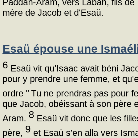
Paddan-Aram, vers Laban, fils de 
mère de Jacob et d'Esaü.
Esaü épouse une Ismaéli
6
Esaü vit qu'Isaac avait béni Jac
pour y prendre une femme, et qu'en 
ordre " Tu ne prendras pas pour 
que Jacob, obéissant à son père et
8
Aram.
Esaü vit donc que les fill
9
père,
et Esaü s'en alla vers Ismaë