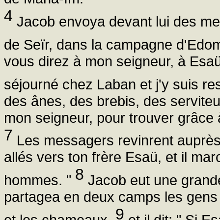
4
Jacob envoya devant lui des mes
de Seïr, dans la campagne d'Edo
vous direz à mon seigneur, à Esaü: 
séjourné chez Laban et j'y suis re
des ânes, des brebis, des serviteur
mon seigneur, pour trouver grâce à
7
Les messagers revinrent auprès
allés vers ton frère Esaü, et il ma
8
hommes. "
Jacob eut une grande 
partagea en deux camps les gens qu
9
et les chameaux,
et il dit: " Si 