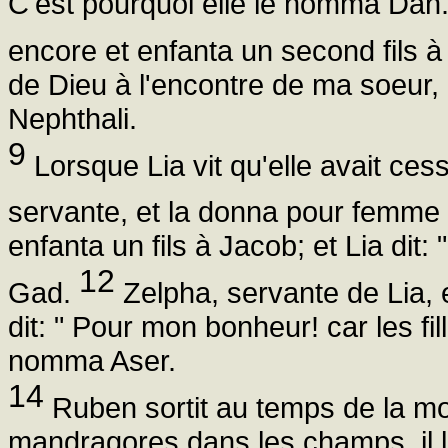
C'est pourquoi elle le nomma Dan
encore et enfanta un second fils 
de Dieu à l'encontre de ma soeur, e
Nephthali.
9
Lorsque Lia vit qu'elle avait cess
servante, et la donna pour femme
enfanta un fils à Jacob; et Lia dit:
12
Gad.
Zelpha, servante de Lia, 
dit: " Pour mon bonheur! car les fi
nomma Aser.
14
Ruben sortit au temps de la mo
mandragores dans les champs, il l