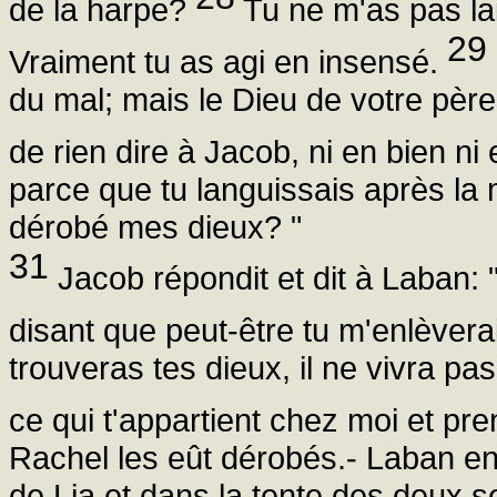
de la harpe?
Tu ne m'as pas lai
29
Vraiment tu as agi en insensé.
du mal; mais le Dieu de votre père 
de rien dire à Jacob, ni en bien ni
parce que tu languissais après la 
dérobé mes dieux? "
31
Jacob répondit et dit à Laban: "
disant que peut-être tu m'enlèverai
trouveras tes dieux, il ne vivra p
ce qui t'appartient chez moi et pre
Rachel les eût dérobés.- Laban ent
de Lia et dans la tente des deux ser